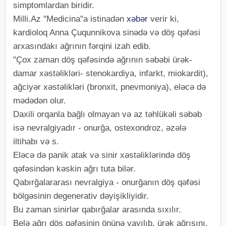
simptomlardan biridir.
Milli.Az "Medicina"a istinadən
xəbər
verir ki,
kardioloq Anna Çuqunnikova sinədə və döş qəfəsi
arxasındakı ağrının fərqini izah edib.
"Çox zaman döş qəfəsində ağrının səbəbi ürək-
damar xəstəlikləri- stenokardiya, infarkt, miokardit),
ağciyər xəstəlikləri (bronxit, pnevmoniya), eləcə də
mədədən olur.
Daxili orqanla bağlı olmayan və az təhlükəli səbəb
isə nevralgiyadır - onurğa, ostexondroz, əzələ
iltihabı və s.
Eləcə də panik atak və sinir xəstəliklərində döş
qəfəsindən kəskin ağrı tuta bilər.
Qabırğalararası nevralgiya - onurğanın döş qəfəsi
bölgəsinin degenerativ dəyişikliyidir.
Bu zaman sinirlər qabırğalar arasında sıxılır.
Belə ağrı döş qəfəsinin önünə yayılıb, ürək ağrısını,