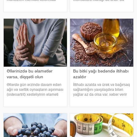
(yoğun və düz bağırsaq) xərçəngi
qidalardan ən önəmlisi isə udi
riskini artıra bilər. xəbər verir ki, bu
hindi bitkisidir. Udi hindinin
barədə Rusiya Səhiyyə
faydaları saymaqla bitmir. Bəs udi
Nazirliyinin Milli Kliniki
hindi bitkisi nədir?. xəbər verir ki,
Endokrinologiy
ə
Əllərinizdə bu əlamətlər
Bu bitki yağı bədəndə iltihabı
varsa, diqqətli olun
azaldır
Əllərdə gün ərzində davam edən
İltihabı azalda və ürək və bağırsaq
ağrı və sərtlik oynaqların aşınması
sağlamlığını yaxşılaşdıra bilən
(osteoartrit) xəstəliyinin əlaməti
yağlar az da olsa var. xəbər verir
ola bilər. Bu xəstəlik oynaqları
ki, kətan yağı ənənəvi olaraq
qoruyan qığırdağın zamanla
işlədici və yara sağalması üçün
nazilməsi və aşınması nəticəsində
istifadə edilən üyüdülmüş və
yaranır. xəbər verir ki
preslənmiş kətan toxumlarında