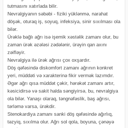
tutmasını xatırlada bilir.
Nevralgiyanın səbəbi - fiziki yüklənmə, narahat
döşək, oturaq iş, soyuq, infeksiya, sinir sıxılması ola
bilər.
Ürəklə bağlı ağrı isə işemik xəstəlik zamanı olur, bu
zaman ürək əzələsi zədələnir, ürəyin qan axını
zəifləyir.
Nevralgiya ilə ürək ağrısı çox oxşardır.
Döş qəfəsində diskomfort zamanı ağrının konkret
yeri, müddəti və xarakterinə fikir vermək lazımdır.
Əgər ağrı qısa müddət çəkir, hərəkət zamanı artır,
kəsicidirsə və sakit halda səngiyirsə, bu, nevralgiya
ola bilər. Yanaşı olaraq, təngnəfəslik, baş ağrısı,
tərləmə varsa, ürəkdir.
Stenokardiya zamanı sanki döş qəfəsində ağırlıq,
təzyiq, sıxılma olur. Ağrı sol qola, boyuna, çənəyə