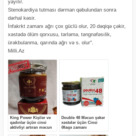
yayılır.
Stenokardiya tutması dərman qəbulundan sonra
dərhal kəsir.
İnfakrkt zamanı ağrı çox güclü olur, 20 dəqiqə çəkir,
xəstədə ölüm qorxusu, tərləmə, təngnəfəsılik,
ürəkbulanma, qarında ağrı və s. olur".
Milli.Az