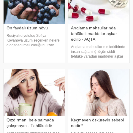
Ən faydalı üzüm növü
Arıqlama məhsullarında
təhlükəli maddələr aşkar
Rusiyalı diyetoloq Sofiya
edilib - AQTA
Kovanova üzüm seçərkən nələrə
diqqət edilməli olduğunu izah
Arıqlama məhsullarının tərkibində
edib. -a istinadən xəbər verir ki,
insan sağlamlığı üçün ciddi
bu barədə o, AİF.ru nəşrinə
təhlükə yaradan maddələr aşkar
müsahibəsində danışıb.
edilib. xəbər verir ki, bunu
Mütəxəssis qeyd edib ki, tünd
Azərbaycan Respublikasının Qida
rəngdə olan üzüm sortlar
Təhlükəsizliyi Agentliyinin (AQTA)
Qida təhlükəsizliyi şöbəsinin
müdir
Qızdırmanı belə salmağa
Keçməyən öskürəyin səbəbi
çalışmayın - Təhlükəlidir
nədir?