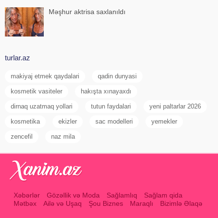
Məşhur aktrisa saxlanıldı
turlar.az
makiyaj etmek qaydalari
qadin dunyasi
kosmetik vasiteler
hakışta xınayaxdı
dirnaq uzatmaq yollari
tutun faydalari
yeni paltarlar 2026
kosmetika
ekizler
sac modelleri
yemekler
zencefil
naz mila
Xəbərlər
Gözəllik və Moda
Sağlamlıq
Sağlam qida
Mətbəx
Ailə və Uşaq
Şou Biznes
Maraqlı
Bizimlə Əlaqə