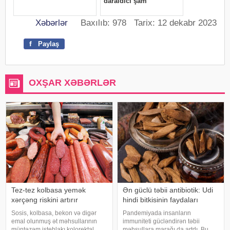
Xəbərlər
Baxılıb: 978 Tarix: 12 dekabr 2023
f
Paylaş
OXŞAR XƏBƏRLƏR
Tez-tez kolbasa yemək
Ən güclü təbii antibiotik: Udi
xərçəng riskini artırır
hindi bitkisinin faydaları
Sosis, kolbasa, bekon və digər
Pandemiyada insanların
emal olunmuş ət məhsullarının
immuniteti gücləndirən təbii
müntəzəm istehlakı kolorektal
məhsullara marağı da artdı. Bu