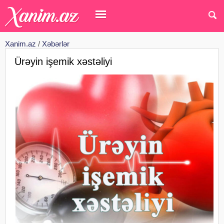
Xanim.az
/
Xəbərlər
Ürəyin işemik xəstəliyi