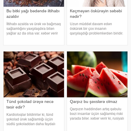
Bu bitki yağı bədəndə iltihabı
Keçməyən öskürəyin səbəbi
azaldır
nədir?
İltihabı azalda və ürək və bağırsaq
Uzun müddət davam edən
sağlamlığını yaxşılaşdıra bilən
öskürək bir çox insanın
yağlar az da olsa var. xəbər verir
qarşılaşdığı problemlərdən biridir.
ki, kətan yağı ənənəvi olaraq
Bəzən adi soyuqdəymədən sonra
işlədici və yara sağalması üçün
yaranan öskürək həftələrlə davam
istifadə edilən üyüdülmüş və
edə bilər. Lakin öskürəyin səbəbi
preslənmiş kətan toxumlarında
hər zaman tənəffüs yolu
infeksiyası olmur
Tünd şokolad ürəyə necə
Qarpız bu şəxslərə olmaz
təsir edir?
Qarpızın həddindən artıq qəbulu
bəzi insanlar üçün sağlamlıq riski
Kardioloqlar bildirirlər ki, tünd
yarada bilər. xəbər verir ki, rusiyalı
şokolad ürək sağlamlığı üçün
diyetoloq Olqa Yamilovanın
südlü şokoladdan daha faydalı
sözlərinə görə, xüsusilə böyrək və
hesab olunur. Bunun əsas səbəbi