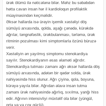
ürək ölümü ilə nəticələnə bilər. Məhz bu səbəbdən
hətta cavan insan hər il kardioloqun profilaktik
müayinəsindən keçməlidir.
Əksər hallarda isə ürəyin işemik xəstəliyi döş
sümüyü arxasında, qolda, aşağı çənədə, kürəkdə
ağrılar, təngnəfəslik, ürəkbulanması, tərləmə, ürək
ritminin pozulması kimi simptomlarla özünü büruzə
verir.
Xəstəliyin ən yayılmış simptomu stenokardiya
sayılır. Stenokardiyanın əsas əlaməti ağrıdır.
Stenokardiya tutması zamanı ağrı əksər hallarda döş
sümüyü arxasında, adətən bir qədər solda, ürək
nahiyəsində hiss olunur. Ağrı çiyinə, qola, boyuna,
kürəyə yayıla bilər. Ağrıdan əlavə insan tutma
zamanı ürək nahiyəsində ağırlıq, sıxılma, yanğı hiss
edir. Ağrının intensivliyi müxtəlif ola bilər (yüngül,
orta və ya çox güclü).