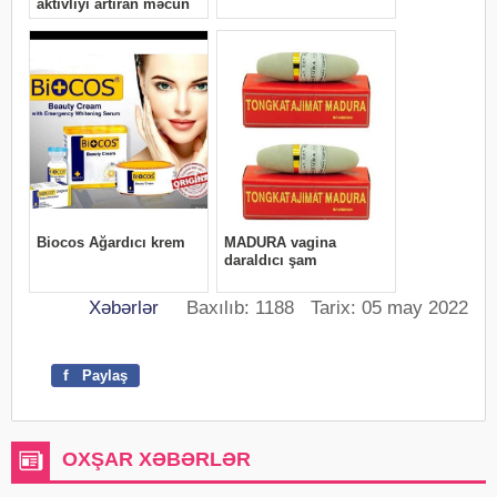
Xəbərlər
Baxılıb: 1188 Tarix: 05 may 2022
f
Paylaş
OXŞAR XƏBƏRLƏR