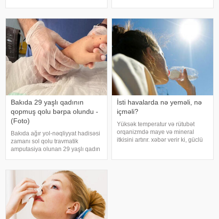
şəkərli diabet xəstələri bu
kakaonun tərkibində olan
meyvəni ehtiyatla istehla
flavanollar, güclü antioksidant
maddələrdir. -a istinadən bildirir ki
Bakıda 29 yaşlı qadının
İsti havalarda nə yeməli, nə
qopmuş qolu bərpa olundu -
içməli?
(Foto)
Yüksək temperatur və rütubət
orqanizmdə maye və mineral
Bakıda ağır yol-nəqliyyat hadisəsi
itkisini artırır. xəbər verir ki, güclü
zamanı sol qolu travmatik
tərləmə nəticəsində yaranan su
amputasiya olunan 29 yaşlı qadın
və mineral çatışmazlığı huşun
uğurla əməliyyat edilib. xəbər
itirilməsinə, başgicəllənmə və
verir ki, hadisədən sonra
ürəkbulanma kimi hallara səbəb
zərərçəkən Səhiyyə Nazirliyi
ol
Akademik M.A.Topçubaşov adına
Elmi Cərrahiyy