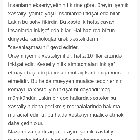
İnsanların əksəriyyətinin fikirinə görə, ürəyin işemik
xəstəliyi yalnız yaşlı insanlarda inkişaf edə bilər.
Lakin bu səhv fikirdir. Bu xəstəlik hətta cavan
insanlarda inkişaf edə bilər. Hal hazırda bütün
dünyada kardioloqlar ürək xəstəliklərin
"cavanlaşmasını" qeyd edirlər.
Ürəyin işemik xəstəliyi illər, hətta 10 illər ərzində
inkişaf edir. Xəstəliyin ilk simptomaları inkişaf
etməyə başladıqda insan mütləq kardioloqa müraciət
etməlidir. Bu halda müəyyən müalicə tədbirlərinin
köməyi ilə xəstəliyin inkişafını dayandırmaq
mümkündür. Lakin bir çox hallarda xəstələr bu
xəstəliyin daha gecikmiş mərhələlərində həkimə
müraciət edir ki, bu halda xəstəliyi müalicə etmək
daha çətin olur.
Nəzərinizə çatdıraq ki, ürəyin işemik xəstəliyi