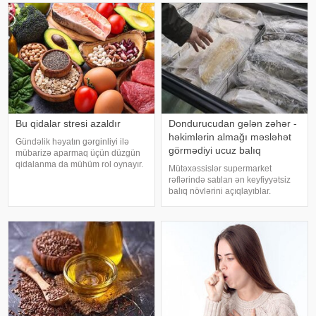
Bu qidalar stresi azaldır
Dondurucudan gələn zəhər -
həkimlərin almağı məsləhət
Gündəlik həyatın gərginliyi ilə
görmədiyi ucuz balıq
mübarizə aparmaq üçün düzgün
qidalanma da mühüm rol oynayır.
Mütəxəssislər supermarket
axşam.az-a istinadən bildirir
rəflərində satılan ən keyfiyyətsiz
ki, orqanizmin kifayət qədər
balıq növlərini açıqlayıblar.
vitamin və mineral alması stressin
Dondurulmuş balıq tez və faydalı
təsirlərini azaltmağa kömək edə
şam yeməyi üçün ideal seçim kimi
bilər
görünür. xarici mediaya istinadən
xəbər verir ki, supermarketlərdək