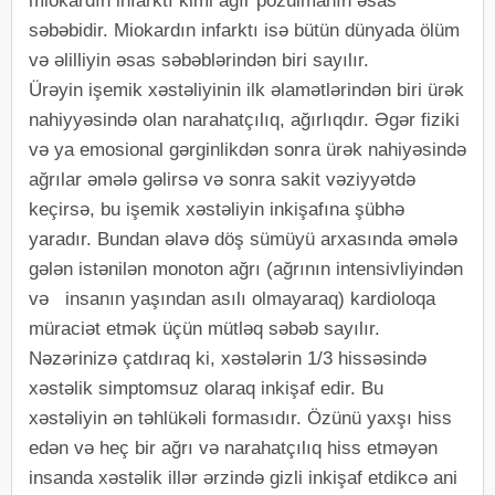
miokardın infarktı kimi ağır pozulmanın əsas
səbəbidir. Miokardın infarktı isə bütün dünyada ölüm
və əlilliyin əsas səbəblərindən biri sayılır.
Ürəyin işemik xəstəliyinin ilk əlamətlərindən biri ürək
nahiyyəsində olan narahatçılıq, ağırlıqdır. Əgər fiziki
və ya emosional gərginlikdən sonra ürək nahiyəsində
ağrılar əmələ gəlirsə və sonra sakit vəziyyətdə
keçirsə, bu işemik xəstəliyin inkişafına şübhə
yaradır. Bundan əlavə döş sümüyü arxasında əmələ
gələn istənilən monoton ağrı (ağrının intensivliyindən
və insanın yaşından asılı olmayaraq) kardioloqa
müraciət etmək üçün mütləq səbəb sayılır.
Nəzərinizə çatdıraq ki, xəstələrin 1/3 hissəsində
xəstəlik simptomsuz olaraq inkişaf edir. Bu
xəstəliyin ən təhlükəli formasıdır. Özünü yaxşı hiss
edən və heç bir ağrı və narahatçılıq hiss etməyən
insanda xəstəlik illər ərzində gizli inkişaf etdikcə ani