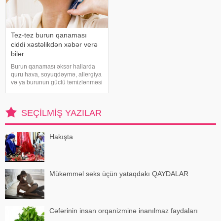
Tez-tez burun qanaması
ciddi xəstəlikdən xəbər verə
bilər
Burun qanaması əksər hallarda
quru hava, soyuqdəymə, allergiya
və ya burunun güclü təmizlənməsi
nəticəsində yaranır və təhlükəli
olmur. xəbər verir ki, lakin qanama
tez-tez təkrarlanır, çox olursa və
SEÇILMIŞ YAZILAR
ya çətin dayanırsa, mütlə
Hakışta
Mükəmməl seks üçün yataqdakı QAYDALAR
Cəfərinin insan orqanizminə inanılmaz faydaları