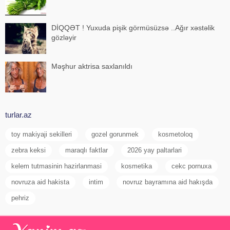
DİQQƏT ! Yuxuda pişik görmüsüzsə ..Ağır xəstəlik
gözləyir
Məşhur aktrisa saxlanıldı
turlar.az
toy makiyaji sekilleri
gozel gorunmek
kosmetoloq
zebra keksi
maraqlı faktlar
2026 yay paltarlari
kelem tutmasinin hazirlanmasi
kosmetika
cekc pornuxa
novruza aid hakista
intim
novruz bayramına aid hakışda
pehriz