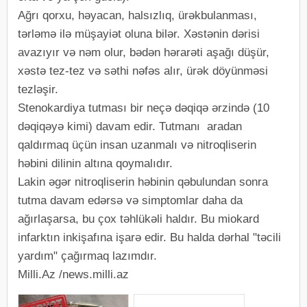
Ağrı qorxu, həyacan, halsızlıq, ürəkbulanması,
tərləmə ilə müşayiət oluna bilər. Xəstənin dərisi
avazıyır və nəm olur, bədən hərarəti aşağı düşür,
xəstə tez-tez və səthi nəfəs alır, ürək döyünməsi
tezləşir.
Stenokardiya tutması bir neçə dəqiqə ərzində (10
dəqiqəyə kimi) davam edir. Tutmanı aradan
qaldırmaq üçün insan uzanmalı və nitroqliserin
həbini dilinin altına qoymalıdır.
Lakin əgər nitroqliserin həbinin qəbulundan sonra
tutma davam edərsə və simptomlar daha da
ağırlaşarsa, bu çox təhlükəli haldır. Bu miokard
infarktın inkişafına işarə edir. Bu halda dərhal "təcili
yardım" çağırmaq lazımdır.
Milli.Az /news.milli.az