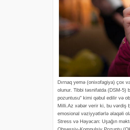
Dırnaq yemə (onixofagiya) çox vax
olunur. Tibbi təsnifatda (DSM-5)
pozuntusu" kimi qəbul edilir və o
Milli.Az xəbər verir ki, bu vərdiş
emosional vəziyyətlərlə əlaqəli ola
Stress və Həyəcan: Uşağın məktəb
Obsessiv-Kompulsiv Pozuntu (OKP