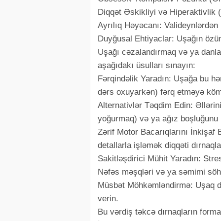
Diqqət Əskikliyi və Hiperaktivlik
Ayrılıq Həyəcanı: Valideynlərdən
Duyğusal Ehtiyaclar: Uşağın özü
Uşağı cəzalandırmaq və ya danlam
aşağıdakı üsulları sınayın:
Fərqindəlik Yaradın: Uşağa bu hər
dərs oxuyarkən) fərq etməyə köm
Alternativlər Təqdim Edin: Əllərin
yoğurmaq) və ya ağız boşluğunu m
Zərif Motor Bacarıqlarını İnkişa
detallarla işləmək diqqəti dırnaql
Sakitləşdirici Mühit Yaradın: Stre
Nəfəs məşqləri və ya səmimi söhbə
Müsbət Möhkəmləndirmə: Uşaq dır
verin.
Bu vərdiş təkcə dırnaqların forma