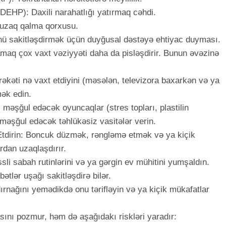
 (DEHP): Daxili narahatlığı yatırmaq cəhdi.
 uzaq qalma qorxusu.
nü sakitləşdirmək üçün duyğusal dəstəyə ehtiyac duyması.
aq çox vaxt vəziyyəti daha da pisləşdirir. Bunun əvəzinə
əkəti nə vaxt etdiyini (məsələn, televizora baxarkən və ya
ək edin.
i məşğul edəcək oyuncaqlar (stres topları, plastilin
əşğul edəcək təhlükəsiz vasitələr verin.
f Etdirin: Boncuk düzmək, rəngləmə etmək və ya kiçik
ardan uzaqlaşdırır.
ssli sabah rutinlərini və ya gərgin ev mühitini yumşaldın.
tlər uşağı sakitləşdirə bilər.
nağını yemədikdə onu tərifləyin və ya kiçik mükafatlar
sını pozmur, həm də aşağıdakı riskləri yaradır: