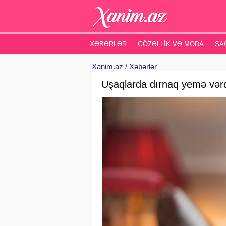
XƏBƏRLƏR
GÖZƏLLIK VƏ MODA
SA
Xanim.az
/
Xəbərlər
Uşaqlarda dırnaq yemə vərdiş