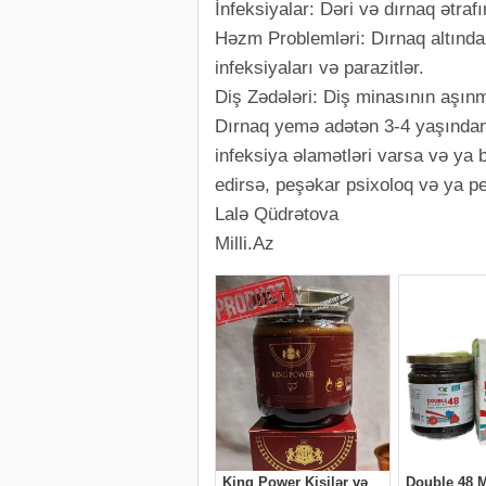
İnfeksiyalar: Dəri və dırnaq ətraf
Həzm Problemləri: Dırnaq altında
infeksiyaları və parazitlər.
Diş Zədələri: Diş minasının aşın
Dırnaq yemə adətən 3-4 yaşından 
infeksiya əlamətləri varsa və ya b
edirsə, peşəkar psixoloq və ya pe
Lalə Qüdrətova
Milli.Az