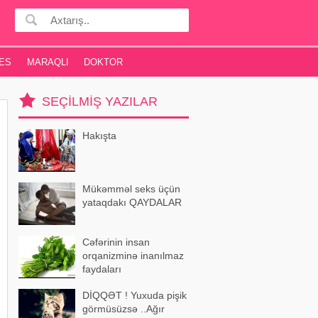
ES
MARAQLI
DOKTOR
SEÇILMIŞ YAZILAR
Hakışta
Mükəmməl seks üçün
yataqdakı QAYDALAR
Cəfərinin insan
orqanizminə inanılmaz
faydaları
DİQQƏT ! Yuxuda pişik
görmüsüzsə ..Ağır