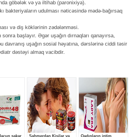
ında göbələk və ya iltihab (paronixiya).
kı bakteriyaların udulması nəticəsində mədə-bağırsaq
ması və diş köklərinin zədələnməsi.
sonra başlayır. Əgər uşağın dırnaqları qanayırsa,
u davranış uşağın sosial həyatına, dərslərinə ciddi təsir
diatr dəstəyi almaq vacibdir.