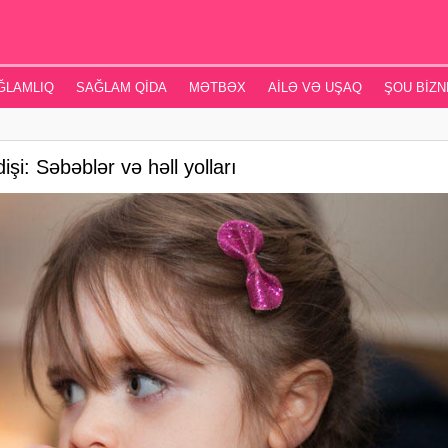
ĞLAMLIQ
SAĞLAM QIDA
MƏTBƏX
AILƏ VƏ UŞAQ
ŞOU BIZN
i: Səbəblər və həll yolları