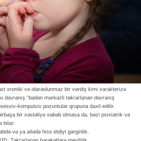
t xroniki və idarəolunmaz bir vərdiş kimi xarakterizə
 bu davranış "bədən mərkəzli təkrarlanan davranış
bsessiv-kompulsiv pozuntular qrupuna daxil edilir.
 birbaşa bir xəstəliyə səbəb olmasa da, bəzi psixiatrik və
 bilər:
də və ya ailədə hiss etdiyi gərginlik.
): Təkrarlanan hərəkətlərə meyllilik.