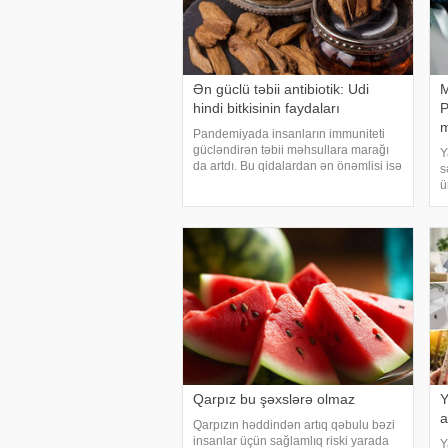
Ən güclü təbii antibiotik: Udi
M
hindi bitkisinin faydaları
P
m
Pandemiyada insanların immuniteti
gücləndirən təbii məhsullara marağı
Y
da artdı. Bu qidalardan ən önəmlisi isə
s
udi hindi bitkisidir. Udi hindinin
ü
faydaları saymaqla bitmir. Bəs udi
m
hindi bitkisi nədir?. xəbər verir ki, ə
p
g
g
u
Qarpız bu şəxslərə olmaz
Y
a
Qarpızın həddindən artıq qəbulu bəzi
insanlar üçün sağlamlıq riski yarada
Y