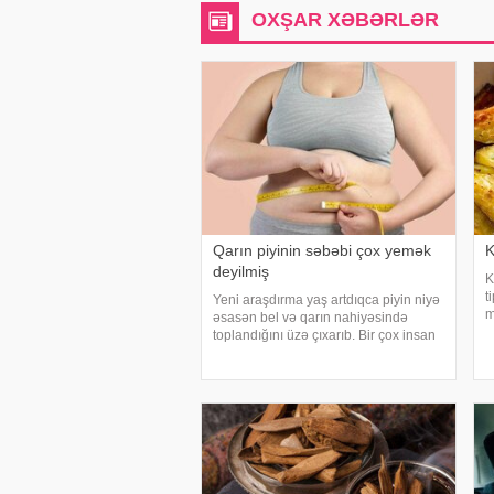
OXŞAR XƏBƏRLƏR
Qarın piyinin səbəbi çox yemək
K
deyilmiş
K
t
Yeni araşdırma yaş artdıqca piyin niyə
m
əsasən bel və qarın nahiyəsində
p
toplandığını üzə çıxarıb. Bir çox insan
b
yaşlandıqca çəkisi demək olar ki,
t
dəyişməsə də, qarın nahiyəsinin
g
böyüdüyünü müşahidə edir. Bu isə
təkcə esteti