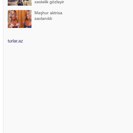
xəstəlik gözləyir
Məşhur aktrisa
saxlanıldı
turlar.az