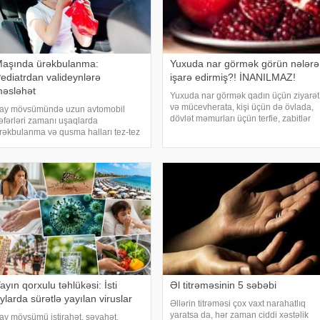
aşında ürəkbulanma:
Yuxuda nar görmək görün nələrə
ediatrdan valideynlərə
işarə edirmiş?! İNANILMAZ!
əsləhət
Yuxuda nar görmək qadın üçün ziyarət
və mücevherata, kişi üçün də övlada,
ay mövsümündə uzun avtomobil
dövlət məmurları üçün terfie, zabitlər
əfərləri zamanı uşaqlarda
üçün əmrlərinin keçməsinə, kəndli
rəkbulanma və qusma halları tez-tez
üçün oktyabr bərəkətinə, tacir üçün
üşahidə olunur. xəbər verir ki,
çox quru, xalq üçün yaxşı bir idarəy
ediatr Jül Fujer bunun beynin
özlərdən və bədənin hərəkətindən
ələn siqnallar arasındakı
yğunsuzluqda
ayın qorxulu təhlükəsi: İsti
Əl titrəməsinin 5 səbəbi
ylarda sürətlə yayılan viruslar
Əllərin titrəməsi çox vaxt narahatlıq
yaratsa da, hər zaman ciddi xəstəlik
ay mövsümü istirahət, səyahət,