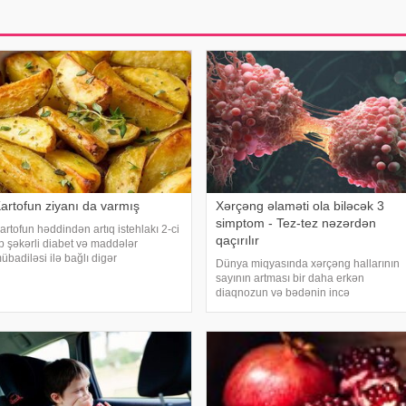
artofun ziyanı da varmış
Xərçəng əlaməti ola biləcək 3
simptom - Tez-tez nəzərdən
artofun həddindən artıq istehlakı 2-ci
qaçırılır
ip şəkərli diabet və maddələr
übadiləsi ilə bağlı digər
Dünya miqyasında xərçəng hallarının
ozğunluqların yaranma riskini artıra
sayının artması bir daha erkən
ilər. Bu nəticəyə kartofun sağlamlığa
diaqnozun və bədənin incə
əsirini araşdıran yapon alimləri
xəbərdarlıq əlamətlərinin düzgün şərh
əliblər. -
edilməsinin vacibliyini vurğulayır.
Məşhur inancın əksinə olaraq,
xərçəng növləri həmişə ağı