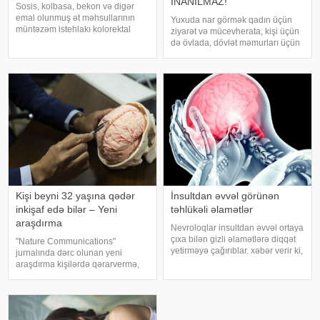
İNANILMAZ!
Sosis, kolbasa, bekon və digər
emal olunmuş ət məhsullarının
Yuxuda nar görmək qadın üçün
müntəzəm istehlakı kolorektal
ziyarət və mücevherata, kişi üçün
(yoğun və düz bağırsaq) xərçəngi
də övlada, dövlət məmurları üçün
riskini artıra bilər. xəbər verir ki, bu
terfie, zabitlər üçün əmrlərinin
barədə Rusiya Səhiyyə
keçməsinə, kəndli üçün oktyabr
Nazirliyinin Milli Kliniki
bərəkətinə, tacir üçün çox quru,
Endokrinologiy
xalq üçün yaxşı bir idarəy
Kişi beyni 32 yaşına qədər
İnsultdan əvvəl görünən
inkişaf edə bilər – Yeni
təhlükəli əlamətlər
araşdırma
Nevroloqlar insultdan əvvəl ortaya
çıxa bilən gizli əlamətlərə diqqət
"Nature Communications"
yetirməyə çağırıblar. xəbər verir ki,
jurnalında dərc olunan yeni
insult bəzi hallarda qəfil baş
araşdırma kişilərdə qərarvermə,
vermir və beyin günlər, hətta
impulsların idarə olunması və risk
həftələr əvvəl müəyyən siqnallar
qiymətləndirilməsinə cavabdeh
verə bilər. Lakin b
olan beyin nahiyələrinin orta
hesabla 32 yaşına qədər inkişa