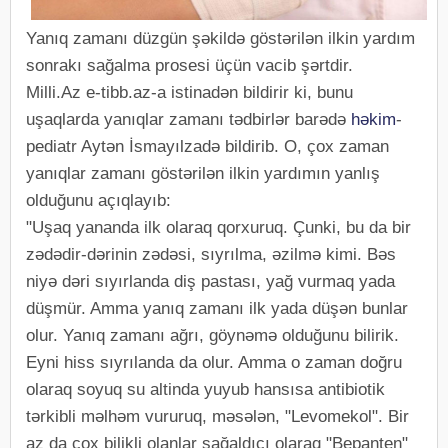
Yanıq zamanı düzgün şəkildə göstərilən ilkin yardım
sonrakı sağalma prosesi üçün vacib şərtdir.
Milli.Az e-tibb.az-a istinadən bildirir ki, bunu
uşaqlarda yanıqlar zamanı tədbirlər barədə
həkim
-
pediatr Aytən İsmayılzadə bildirib. O, çox zaman
yanıqlar zamanı göstərilən ilkin yardımın yanlış
olduğunu açıqlayıb:
"Uşaq yananda ilk olaraq qorxuruq. Çunki, bu da bir
zədədir-dərinin zədəsi, sıyrılma, əzilmə kimi. Bəs
niyə dəri sıyırlanda diş pastası, yağ vurmaq yada
düşmür. Amma yanıq zamanı ilk yada düşən bunlar
olur. Yanıq zamanı ağrı, göynəmə olduğunu bilirik.
Eyni hiss sıyrılanda da olur. Amma o zaman doğru
olaraq soyuq su altinda yuyub hansısa antibiotik
tərkibli məlhəm vururuq, məsələn, "Levomekol". Bir
az da çox bilikli olanlar sağaldıcı olaraq "Bepanten"