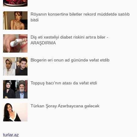
Röyanın konsertinə biletlər rekord müddətdə satılıb
bitdi
Diş əti xəstəliyi diabet riskini artıra bilər -
ARAŞDIRMA
Blogerin əri onun ad günündə vəfat etdib
Toppuş bacı'nın atası da vəfat etdi
Türkan Şoray Azərbaycana gələcək
turlar.az