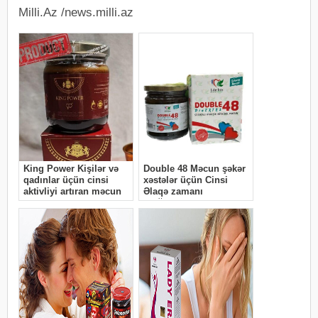
Milli.Az /news.milli.az