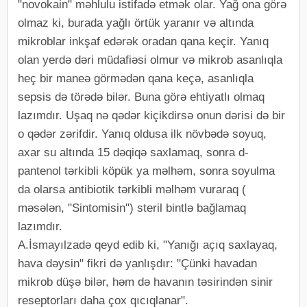
"novokain" məhlulu istifadə etmək olar. Yağ ona görə
olmaz ki, burada yağlı örtük yaranır və altında
mikroblar inkşaf edərək oradan qana keçir. Yanıq
olan yerdə dəri müdafiəsi olmur və mikrob asanlıqla
heç bir maneə görmədən qana keçə, asanlıqla
sepsis də törədə bilər. Buna görə ehtiyatlı olmaq
lazımdır. Uşaq nə qədər kiçikdirsə onun dərisi də bir
o qədər zərifdir. Yanıq oldusa ilk növbədə soyuq,
axar su altında 15 dəqiqə saxlamaq, sonra d-
pantenol tərkibli köpük ya məlhəm, sonra soyulma
da olarsa antibiotik tərkibli məlhəm vuraraq (
məsələn, "Sintomisin") steril bintlə bağlamaq
lazımdır.
A.İsmayılzadə qeyd edib ki, "Yanığı açıq saxlayaq,
hava dəysin" fikri də yanlışdır: "Çünki havadan
mikrob düşə bilər, həm də havanın təsirindən sinir
reseptorları daha çox qıcıqlanar".