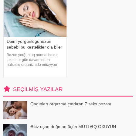
Daim yorğunluğunuzun
səbəbi bu xəstəliklər ola bilər
Bəzən yorğunluq normal haldır,
lakin hər gün davam edən
halsızlıq orqanizmdə müəyyən
problemlərin əlaməti ola bilər.
xəbər verir ki, davamlı
yorğunluğun səbəbləri arasında
qan azlığı, qalxanabənzər vəz
SEÇILMIŞ YAZILAR
xəstəlikləri, şəkərl
Qadınları orqazma çatdıran 7 seks pozası
Əkiz uşaq doğmaq üçün MÜTLƏQ OXUYUN