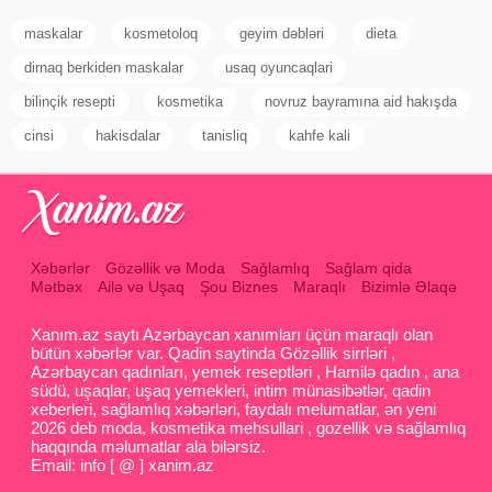
maskalar
kosmetoloq
geyim dəbləri
dieta
dirnaq berkiden maskalar
usaq oyuncaqlari
bilinçik resepti
kosmetika
novruz bayramına aid hakışda
cinsi
hakisdalar
tanisliq
kahfe kali
Xəbərlər
Gözəllik və Moda
Sağlamlıq
Sağlam qida
Mətbəx
Ailə və Uşaq
Şou Biznes
Maraqlı
Bizimlə Əlaqə
Xanım.az saytı Azərbaycan xanımları üçün maraqlı olan
bütün xəbərlər var. Qadin saytinda Gözəllik sirrləri ,
Azərbaycan qadınları, yemek reseptləri , Hamilə qadın , ana
südü, uşaqlar, uşaq yemekleri, intim münasibətlər, qadin
xeberleri, sağlamlıq xəbərləri, faydalı melumatlar, ən yeni
2026 deb moda, kosmetika mehsullari , gozellik və sağlamlıq
haqqında məlumatlar ala bilərsiz.
Email: info [ @ ] xanim.az