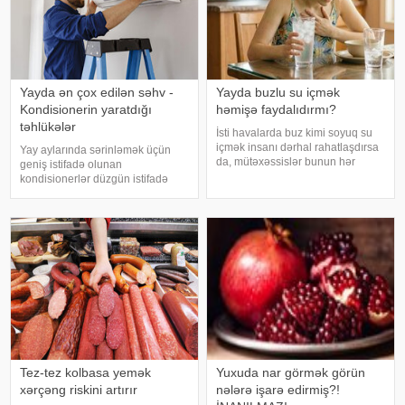
Yayda ən çox edilən səhv -
Yayda buzlu su içmək
Kondisionerin yaratdığı
həmişə faydalıdırmı?
təhlükələr
İsti havalarda buz kimi soyuq su
içmək insanı dərhal rahatlaşdırsa
Yay aylarında sərinləmək üçün
da, mütəxəssislər bunun hər
geniş istifadə olunan
zaman ən yaxşı seçim olmadığını
kondisionerlər düzgün istifadə
bildirirlər. xəbər verir ki, çox soyuq
edilmədikdə müxtəlif sağlamlıq
su susuzluq hissini tez azaldır və
problemlərinə səbəb ola bilər.
insanın kifayət qədə
xəbər verir ki, ani temperatur
dəyişiklikləri, quru hava və
baxımsız kondisionerlərd
Tez-tez kolbasa yemək
Yuxuda nar görmək görün
xərçəng riskini artırır
nələrə işarə edirmiş?!