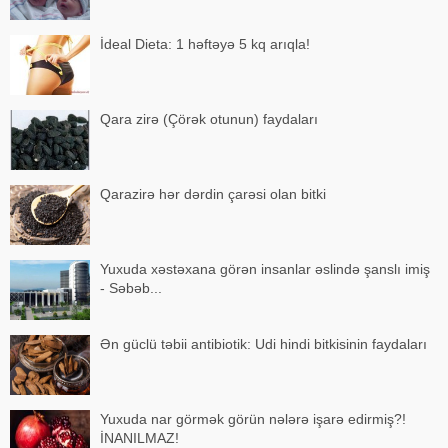
İdeal Dieta: 1 həftəyə 5 kq arıqla!
Qara zirə (Çörək otunun) faydaları
Qarazirə hər dərdin çarəsi olan bitki
Yuxuda xəstəxana görən insanlar əslində şanslı imiş
- Səbəb...
Ən güclü təbii antibiotik: Udi hindi bitkisinin faydaları
Yuxuda nar görmək görün nələrə işarə edirmiş?!
İNANILMAZ!