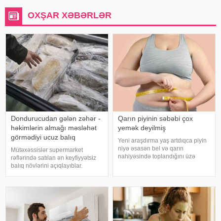
OXŞAR XƏBƏRLƏR
Dondurucudan gələn zəhər -
Qarın piyinin səbəbi çox
həkimlərin almağı məsləhət
yemək deyilmiş
görmədiyi ucuz balıq
Yeni araşdırma yaş artdıqca piyin
niyə əsasən bel və qarın
Mütəxəssislər supermarket
nahiyəsində toplandığını üzə
rəflərində satılan ən keyfiyyətsiz
çıxarıb. Bir çox insan yaşlandıqca
balıq növlərini açıqlayıblar.
çəkisi demək olar ki, dəyişməsə
Dondurulmuş balıq tez və faydalı
də, qarın nahiyəsinin böyüdüyünü
şam yeməyi üçün ideal seçim kimi
müşahidə edir. Bu isə təkcə esteti
görünür. xarici mediaya istinadən
xəbər verir ki, supermarketlərdək