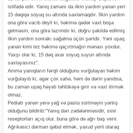
istifadə edir. Yanıq zamanı da ilkin yardım yanan yeri
15 dəqiqə soyuq su altında saxlamaqdır. İlkin yardım
ona görə vacib deyil ki, həkimə qədər vaxt boşa
getməsin, ona görə lazımdır ki, doğru şəkildə edilmiş
ilkin yardım sonrakı sağalma üçün şərtdir. Yəni uşaq
yanan kimi tez həkimə qaçırtmağın mənası yoxdur.
Yaxşı olar ki, 15 dəq axar soyuq suyun altında
saxlayasınız".
Amma yanıqların fərqli olduğunu vurğulayan həkim
vurğulayıb ki, əgər çox sahə, həm də dərin yanıbsa,
bu zaman uşaq həyati təhlükəyə girir və vaxt itirmək
olmaz.
Pediatr yanan yerə yağ və pasta sürtməyin yanlış
olduğunu bildirib:"Yanıq dəri zədələnməsidir, sinir
reseptorları açıq olur, buna görə də ağrı baş verir.
Ağrıkəsici dərman qəbul etmək, yaxud yerli olaraq