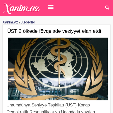
Xanim.az
/
Xəbərlər
ÜST 2 ölkədə fövqəladə vəziyyət elan etdi
Ümumdünya Səhiyyə Təşkilatı (ÜST) Konqo
Demokratik Respublikası və Uqandada yayılan