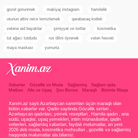
gozel gorunmek
makiyaj instagram
hamiləlik
utunun altini nece temizlemek
qarabasaq kotleti
vətənə aid bayatılar
şirniyyat ve tortlar
kosmetika
tut ağacı tutdudu
rus dilini öyrənək
vətən həsrəti
maya maskasi
yumurta
Xəbərlər
Gözəllik və Moda
Sağlamlıq
Sağlam qida
Mətbəx
Ailə və Uşaq
Şou Biznes
Maraqlı
Bizimlə Əlaqə
Xanım.az saytı Azərbaycan xanımları üçün maraqlı olan
bütün xəbərlər var. Qadin saytinda Gözəllik sirrləri ,
Azərbaycan qadınları, yemek reseptləri , Hamilə qadın , ana
südü, uşaqlar, uşaq yemekleri, intim münasibətlər, qadin
xeberleri, sağlamlıq xəbərləri, faydalı melumatlar, ən yeni
2026 deb moda, kosmetika mehsullari , gozellik və sağlamlıq
haqqında məlumatlar ala bilərsiz.