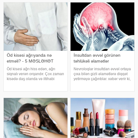
artdığını deyib. İnsult ciddi və
Buna səbəb təkcə yüksək
həyat
temperatur deyil. Açıq havad
Öd kisəsi ağrıyanda nə
İnsultdan əvvəl görünən
etməli? - 5 MƏSLƏHƏT
təhlükəli əlamətlər
Öd kisəsi ağrı hiss edən, ağrı
Nevroloqlar insultdan əvvəl ortaya
siqnalı verən orqandır. Çox zaman
çıxa bilən gizli əlamətlərə diqqət
kisədə daş olanda və iltihabi
yetirməyə çağırıblar. xəbər verir ki,
xəstəliklərdə ağrıyır. Kəskin
insult bəzi hallarda qəfil baş
pristuplarda ilk işiniz təcili yardım
vermir və beyin günlər, hətta
çağırıb, xəstəxanaya çatmaqdır,
həftələr əvvəl müəyyən siqnallar
bu zaman hətta ağrıkəsic
verə bilər. Lakin b