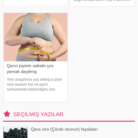
düşünür. Güclü spirtli içkilərdən
yeni araşdırması göstərib ki,
istidə uzaq durmağa çalışsalar da,
bağırsaq mikrobiomundakı bəzi
az alkoqollu içkilər çox vaxt
bakteriyalar hələ ana bətnində
zərərsi
olarkən körpənin inkişafın
Qarın piyinin səbəbi çox
yemək deyilmiş
Yeni araşdırma yaş artdıqca piyin
niyə əsasən bel və qarın
nahiyəsində toplandığını üzə
çıxarıb. Bir çox insan yaşlandıqca
çəkisi demək olar ki, dəyişməsə
də, qarın nahiyəsinin böyüdüyünü
müşahidə edir. Bu isə təkcə esteti
SEÇILMIŞ YAZILAR
Qara zirə (Çörək otunun) faydaları