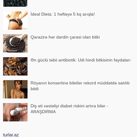
İdeal Dieta: 1 həftəyə 5 kq arıqla!
Qarazirə hər dərdin çarəsi olan bitki
Ən güclü təbii antibiotik: Udi hindi bitkisinin faydaları
Röyanın konsertinə biletlər rekord müddətdə satılıb
bitdi
Diş əti xəstəliyi diabet riskini artıra bilər -
ARAŞDIRMA
turlar.az