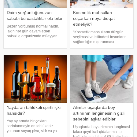
Daim yorğunluğunuzun
Kosmetik məhsulları
səbəbi bu xəstəliklər ola bilər
seçərkən nəyə diqqət
etməliyik?
Bəzən yorğunluq normal haldır,
lakin hər gün davam edən
"Kosmetik məhsulların düzgün
halsızlıq orqanizmdə müəyyən
seçilməsi və istifadəsi insanların
problemlərin əlaməti ola bilər.
sağlamlığının qorunması
xəbər verir ki, davamlı
baxımından mühüm əhəmiyyət
yorğunluğun səbəbləri arasında
daşıyır". xəbər verir ki, bu fikirləri
qan azlığı, qalxanabənzər vəz
Səhiyyə Nazirliyinin rəsmi
xəstəlikləri, şəkərl
"Instagram" hesabınd
Yayda ən təhlükəli spirtli içki
Alimlər uşaqlarda boy
hansıdır?
artımının ləngiməsinin gizli
səbəbini aşkar ediblər
Yay aylarında bir çoxları
sərinlənməyin ən təhlükəsiz
Uşaqlarda boy artımının ləngiməsi
yolunun soyuq pivə, sidr və ya
təkcə qeyri-kafi qidalanma ilə
şirin kokteyl içmək olduğunu
bağlı olmaya bilər. ABŞ-li alimlərin