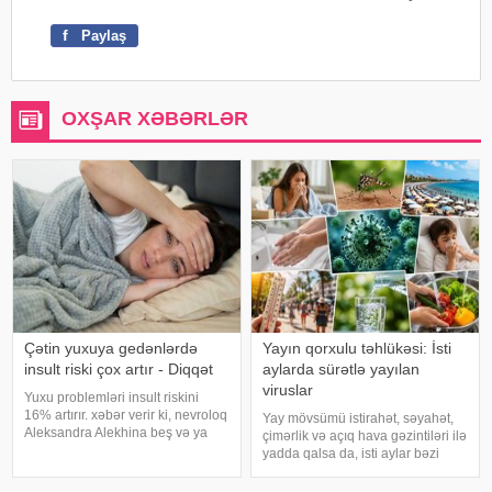
f
Paylaş
OXŞAR XƏBƏRLƏR
Çətin yuxuya gedənlərdə
Yayın qorxulu təhlükəsi: İsti
insult riski çox artır - Diqqət
aylarda sürətlə yayılan
viruslar
Yuxu problemləri insult riskini
16% artırır. xəbər verir ki, nevroloq
Yay mövsümü istirahət, səyahət,
Aleksandra Alekhina beş və ya
çimərlik və açıq hava gəzintiləri ilə
daha çox yuxu pozğunluğu
yadda qalsa da, isti aylar bəzi
simptomundan əziyyət çəkən
virus infeksiyalarının yayılması
insanlarda insult riskinin ikiqat
üçün əlverişli şərait yarada bilər.