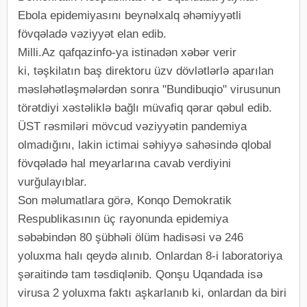
Ebola epidemiyasını beynəlxalq əhəmiyyətli
fövqəladə vəziyyət elan edib.
Milli.Az qafqazinfo-ya istinadən xəbər verir
ki, təşkilatın baş direktoru üzv dövlətlərlə aparılan
məsləhətləşmələrdən sonra "Bundibuqio" virusunun
törətdiyi xəstəliklə bağlı müvafiq qərar qəbul edib.
ÜST rəsmiləri mövcud vəziyyətin pandemiya
olmadığını, lakin ictimai səhiyyə sahəsində qlobal
fövqəladə hal meyarlarına cavab verdiyini
vurğulayıblar.
Son məlumatlara görə, Konqo Demokratik
Respublikasının üç rayonunda epidemiya
səbəbindən 80 şübhəli ölüm hadisəsi və 246
yoluxma halı qeydə alınıb. Onlardan 8-i laboratoriya
şəraitində tam təsdiqlənib. Qonşu Uqandada isə
virusa 2 yoluxma faktı aşkarlanıb ki, onlardan da biri