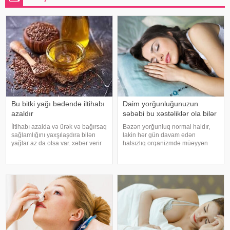
Bu bitki yağı bədəndə iltihabı
Daim yorğunluğunuzun
azaldır
səbəbi bu xəstəliklər ola bilər
İltihabı azalda və ürək və bağırsaq
Bəzən yorğunluq normal haldır,
sağlamlığını yaxşılaşdıra bilən
lakin hər gün davam edən
yağlar az da olsa var. xəbər verir
halsızlıq orqanizmdə müəyyən
ki, kətan yağı ənənəvi olaraq
problemlərin əlaməti ola bilər.
işlədici və yara sağalması üçün
xəbər verir ki, davamlı
istifadə edilən üyüdülmüş və
yorğunluğun səbəbləri arasında
preslənmiş kətan toxumlarında
qan azlığı, qalxanabənzər vəz
xəstəlikləri, şəkərl