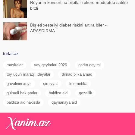
Röyanın konsertinə biletlər rekord müddətdə satılıb
bitdi
Diş əti xəstəliyi diabet riskini artıra bilər -
ARAŞDIRMA
turlar.az
maskalar
yay geyimləri 2026
qadın geyimi
toy ucun maraqli ideyalar
dirnaq pilkalamaq
gavalinin xeyri
şirniyyat
kosmetika
gülməli hakıştalar
baldiza aid
gozellik
baldiza aid hakisda
qaynanaya aid