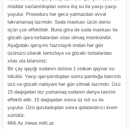
müddət saxlanıldıqdan sonra ilıq su ilə yaxşı-yaxşı
yuyulur. Proseduru hər gecə yatmazdan əvvəl
təkrarlamaq lazımdır. Soda maskası üzün dərisi
üçün çox effektlidir. Buna görə də soda maskası ilə
gözaltı qara torbalardan xilas olmaq mümkündür.
Aşağıdakı qarışımı hazırlayıb ondan hər gün
üzünüzü silərək təmizləyə və gözaltı torbalardan
xilas ola bilərsiniz:
Bir çay qaşığı sodanın üstünə 1 stəkan qaynar su
tökülür. Yaxşı qarışdırdıqdan sonra pambığa batırılıb
üzü və gözaltı nahiyəni hər gün silmək lazımdır. Üzü
15 dəqiqədən tez yumamaq sodanın dəriyə təsirini
effektli edir. 15 dəqiqədən sonra üz isti su ilə
yuyulur. Üzü quruladıqdan sonra qidalandırıcı krem
sürtülür.
Milli.Az /news.milli.az