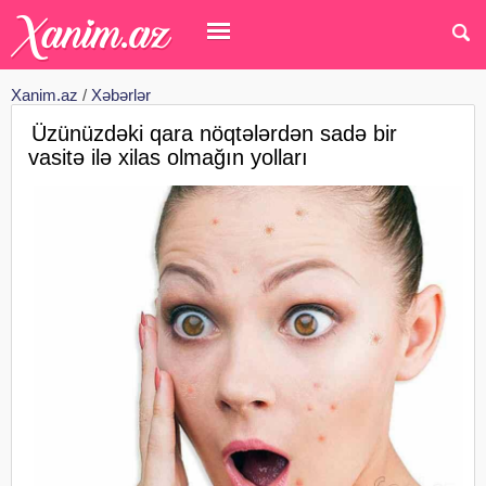
Xanim.az
/
Xəbərlər
Üzünüzdəki qara nöqtələrdən sadə bir
vasitə ilə xilas olmağın yolları