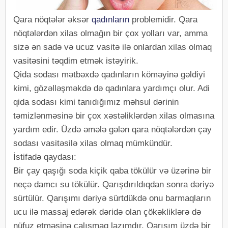
Qara nöqtələr əksər
qadınların
problemidir. Qara
nöqtələrdən xilas olmağın bir çox yolları var, amma
sizə ən sadə və ucuz vasitə ilə onlardan xilas olmaq
vasitəsini təqdim etmək istəyirik.
Qida sodası mətbəxdə qadınların köməyinə gəldiyi
kimi, gözəlləşməkdə də qadınlara yardımçı olur. Adi
qida sodası kimi tanıdığımız məhsul dərinin
təmizlənməsinə bir çox xəstəliklərdən xilas olmasına
yardım edir. Üzdə əmələ gələn qara nöqtələrdən çay
sodası vasitəsilə xilas olmaq mümkündür.
İstifadə qaydası:
Bir çay qaşığı soda kiçik qaba tökülür və üzərinə bir
neçə damcı su tökülür. Qarışdırıldıqdan sonra dəriyə
sürtülür. Qarışımı dəriyə sürtdükdə onu barmaqların
ucu ilə massaj edərək dəridə olan çökəkliklərə də
nüfuz etməsinə çalışmaq lazımdır. Qarışım üzdə bir