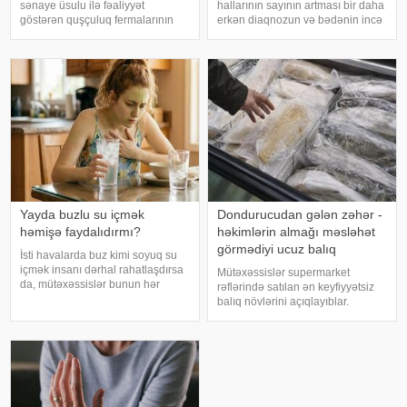
sənaye üsulu ilə fəaliyyət
hallarının sayının artması bir daha
göstərən quşçuluq fermalarının
erkən diaqnozun və bədənin incə
təhlükəli bakteriyaların yayılması
xəbərdarlıq əlamətlərinin düzgün
baxımından ciddi risk daşıya
şərh edilməsinin vacibliyini
biləcəyini bildiriblər. xəbər verir ki,
vurğulayır. Məşhur inancın əksinə
araşdırma zamanı son 45 i
olaraq, xərçəng növləri həmişə
ağı
Yayda buzlu su içmək
Dondurucudan gələn zəhər -
həmişə faydalıdırmı?
həkimlərin almağı məsləhət
görmədiyi ucuz balıq
İsti havalarda buz kimi soyuq su
içmək insanı dərhal rahatlaşdırsa
Mütəxəssislər supermarket
da, mütəxəssislər bunun hər
rəflərində satılan ən keyfiyyətsiz
zaman ən yaxşı seçim olmadığını
balıq növlərini açıqlayıblar.
bildirirlər. xəbər verir ki, çox soyuq
Dondurulmuş balıq tez və faydalı
su susuzluq hissini tez azaldır və
şam yeməyi üçün ideal seçim kimi
insanın kifayət qədə
görünür. xarici mediaya istinadən
xəbər verir ki, supermarketlərdək