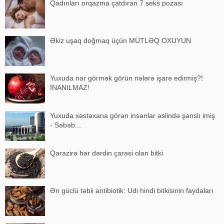
Qadınları orqazma çatdıran 7 seks pozası
Əkiz uşaq doğmaq üçün MÜTLƏQ OXUYUN
Yuxuda nar görmək görün nələrə işarə edirmiş?!
İNANILMAZ!
Yuxuda xəstəxana görən insanlar əslində şanslı imiş
- Səbəb...
Qarazirə hər dərdin çarəsi olan bitki
Ən güclü təbii antibiotik: Udi hindi bitkisinin faydaları