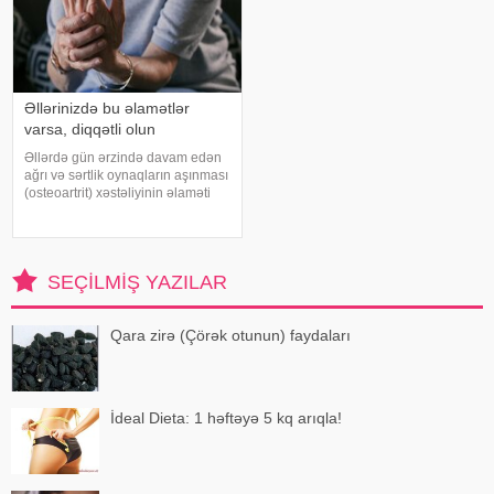
Əllərinizdə bu əlamətlər
varsa, diqqətli olun
Əllərdə gün ərzində davam edən
ağrı və sərtlik oynaqların aşınması
(osteoartrit) xəstəliyinin əlaməti
ola bilər. Bu xəstəlik oynaqları
qoruyan qığırdağın zamanla
nazilməsi və aşınması nəticəsində
yaranır. xəbər verir ki
SEÇILMIŞ YAZILAR
Qara zirə (Çörək otunun) faydaları
İdeal Dieta: 1 həftəyə 5 kq arıqla!