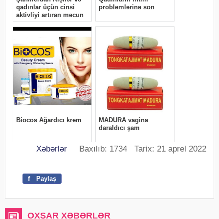
Xəbərlər
Baxılıb: 1734 Tarix: 21 aprel 2022
f
Paylaş
OXŞAR XƏBƏRLƏR