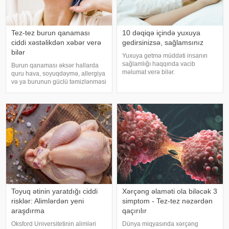
Tez-tez burun qanaması
10 dəqiqə içində yuxuya
ciddi xəstəlikdən xəbər verə
gedirsinizsə, sağlamsınız
bilər
Yuxuya getmə müddəti insanın
sağlamlığı haqqında vacib
Burun qanaması əksər hallarda
məlumat verə bilər.
quru hava, soyuqdəymə, allergiya
Mütəxəssislərin fikrincə, ideal vaxt
və ya burunun güclü təmizlənməsi
10-20 dəqiqədir. xəbər verir ki,
nəticəsində yaranır və təhlükəli
davranış yönümlü yuxu təbabəti
olmur. xəbər verir ki, lakin qanama
üzrə mütəxəssis Mişel Drerupun
tez-tez təkrarlanır, çox olursa və
sözlərinə görə
ya çətin dayanırsa, mütlə
Toyuq ətinin yaratdığı ciddi
Xərçəng əlaməti ola biləcək 3
risklər: Alimlərdən yeni
simptom - Tez-tez nəzərdən
araşdırma
qaçırılır
Oksford Universitetinin alimləri
Dünya miqyasında xərçəng