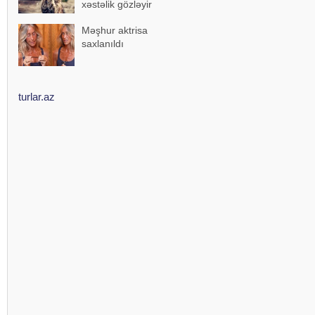
xəstəlik gözləyir
Məşhur aktrisa
saxlanıldı
turlar.az