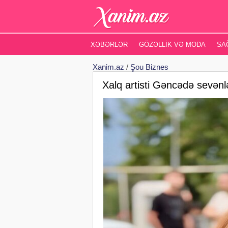
XƏBƏRLƏR
GÖZƏLLIK VƏ MODA
SA
Xanim.az
/
Şou Biznes
Xalq artisti Gəncədə sevən