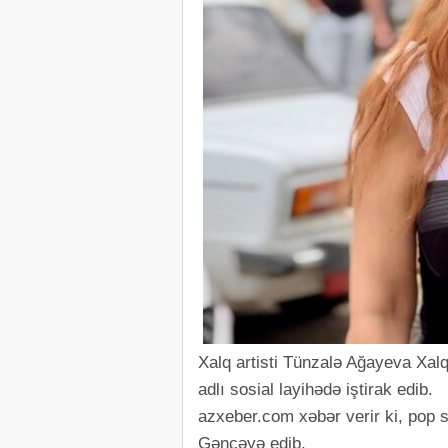
Xalq artisti Tünzalə Ağayeva Xalq
adlı sosial layihədə iştirak edib.
azxeber.com xəbər verir ki, pop st
Gəncəyə edib.