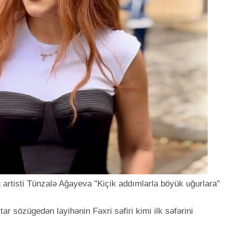
 artisti Tünzalə Ağayeva "Kiçik addımlarla böyük uğurlara"
ar sözügedən layihənin Fəxri səfiri kimi ilk səfərini