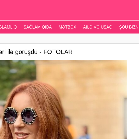
ĞLAMLIQ
SAĞLAM QIDA
MƏTBƏX
AILƏ VƏ UŞAQ
ŞOU BIZN
ləri ilə görüşdü - FOTOLAR