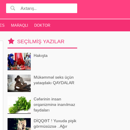
ES
MARAQLI
DOKTOR
SEÇILMIŞ YAZILAR
Hakışta
Mükəmməl seks üçün
yataqdakı QAYDALAR
Cəfərinin insan
orqanizminə inanılmaz
faydaları
DİQQƏT ! Yuxuda pişik
görmüsüzsə ..Ağır