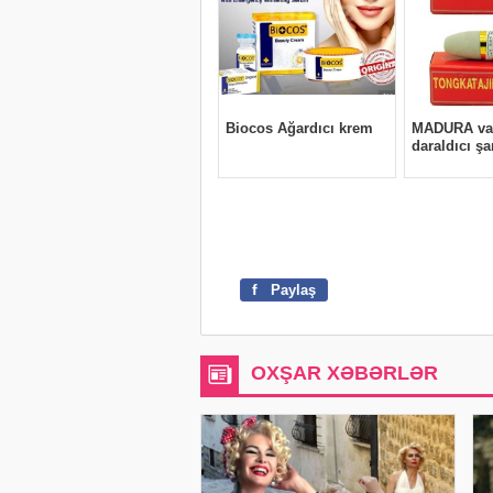
f
Paylaş
OXŞAR XƏBƏRLƏR