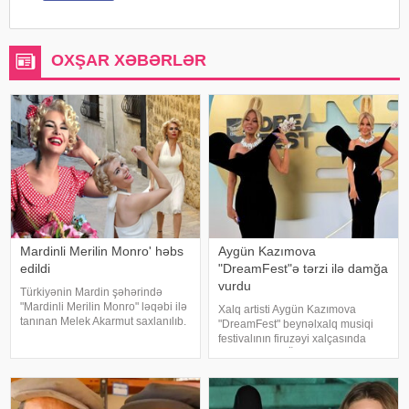
OXŞAR XƏBƏRLƏR
Mardinli Merilin Monro' həbs
Aygün Kazımova
edildi
"DreamFest"ə tərzi ilə damğa
vurdu
Türkiyənin Mardin şəhərində
"Mardinli Merilin Monro" ləqəbi ilə
Xalq artisti Aygün Kazımova
tanınan Melek Akarmut saxlanılıb.
"DreamFest" beynəlxalq musiqi
50 yaşlı Melek Akarmutun sosial
festivalının firuzəyi xalçasında
media hesabında 15 iyul 2016-cı
görüntülənib. Ölkənin əsas ulduzu
il çevriliş cəhdi ilə bağlı cinayət
tədbirə xüsusi tərzi ilə damğa
tərkibli olduğ
vurub. Pop kraliça zövqlü geyimi
və fərqli saç düzümü il