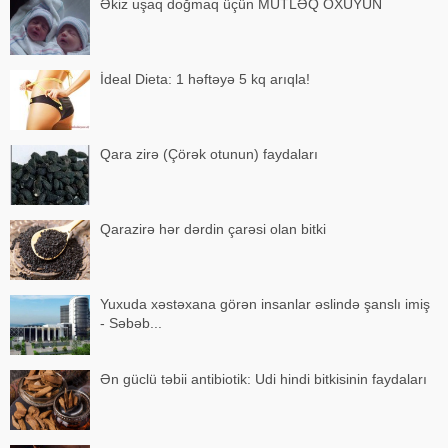
Əkiz uşaq doğmaq üçün MÜTLƏQ OXUYUN
İdeal Dieta: 1 həftəyə 5 kq arıqla!
Qara zirə (Çörək otunun) faydaları
Qarazirə hər dərdin çarəsi olan bitki
Yuxuda xəstəxana görən insanlar əslində şanslı imiş
- Səbəb...
Ən güclü təbii antibiotik: Udi hindi bitkisinin faydaları