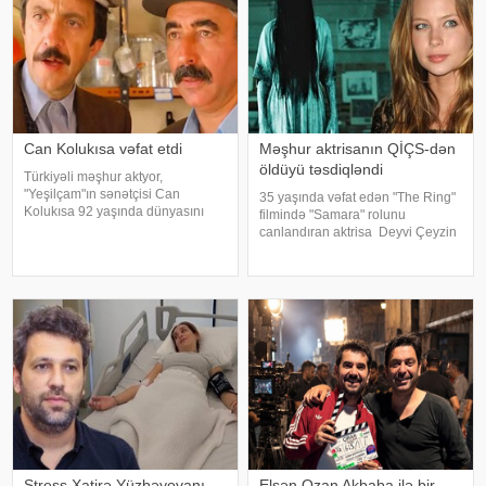
Can Kolukısa vəfat etdi
Məşhur aktrisanın QİÇS-dən
öldüyü təsdiqləndi
Türkiyəli məşhur aktyor,
"Yeşilçam"ın sənətçisi Can
35 yaşında vəfat edən "The Ring"
Kolukısa 92 yaşında dünyasını
filmində "Samara" rolunu
dəyişib. xəbər verir ki, bu haqda
canlandıran aktrisa Deyvi Çeyzin
Türkiyə KİV məlumat yayıb. Aktyor
ölüm səbəbi bəlli olub. xarici
"Kapıcılar Kralı", "Züğürt Ağa",
mətbuata istinadən xəbər verir ki,
"Selamsı
Los-Anceles İl Tibbi Ekspertiza
İdarəsini
Stress Xatirə Yüzbəyovanı
Elşən Ozan Akbaba ilə bir