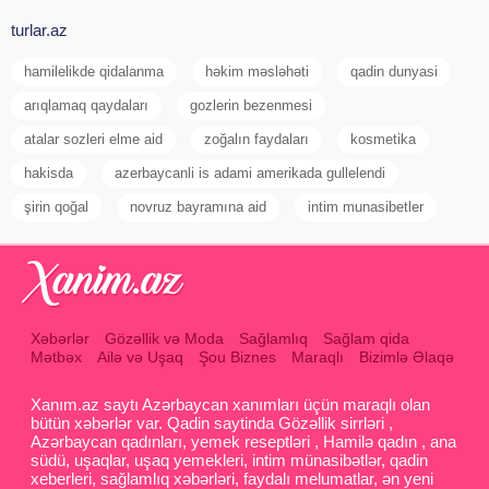
turlar.az
hamilelikde qidalanma
həkim məsləhəti
qadin dunyasi
arıqlamaq qaydaları
gozlerin bezenmesi
atalar sozleri elme aid
zoğalın faydaları
kosmetika
hakisda
azerbaycanli is adami amerikada gullelendi
şirin qoğal
novruz bayramına aid
intim munasibetler
Xəbərlər
Gözəllik və Moda
Sağlamlıq
Sağlam qida
Mətbəx
Ailə və Uşaq
Şou Biznes
Maraqlı
Bizimlə Əlaqə
Xanım.az saytı Azərbaycan xanımları üçün maraqlı olan
bütün xəbərlər var. Qadin saytinda Gözəllik sirrləri ,
Azərbaycan qadınları, yemek reseptləri , Hamilə qadın , ana
südü, uşaqlar, uşaq yemekleri, intim münasibətlər, qadin
xeberleri, sağlamlıq xəbərləri, faydalı melumatlar, ən yeni