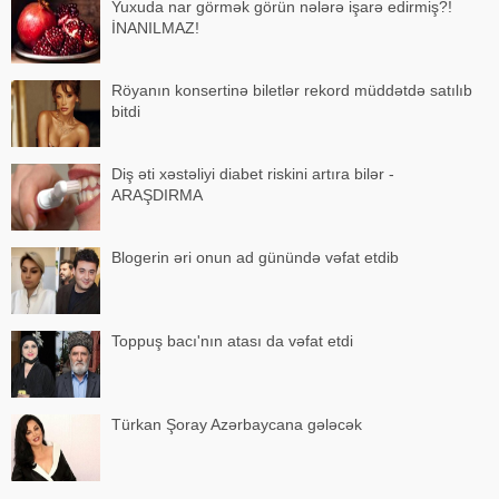
Yuxuda nar görmək görün nələrə işarə edirmiş?!
İNANILMAZ!
Röyanın konsertinə biletlər rekord müddətdə satılıb
bitdi
Diş əti xəstəliyi diabet riskini artıra bilər -
ARAŞDIRMA
Blogerin əri onun ad günündə vəfat etdib
Toppuş bacı'nın atası da vəfat etdi
Türkan Şoray Azərbaycana gələcək