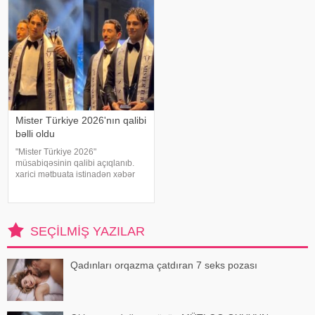
məxsus bağ sahəsində çalışarkən
vaxtda həyata keçirilə
əlinə bata
Mister Türkiye 2026'nın qalibi
bəlli oldu
"Mister Türkiye 2026"
müsabiqəsinin qalibi açıqlanıb.
xarici mətbuata istinadən xəbər
verir ki, 30 iştirakçının mübarizə
apardığı finalda Rizenin Ardeşen
rayonundan olan Doğukan
Navdar birinci olaraq "Miste
SEÇILMIŞ YAZILAR
Qadınları orqazma çatdıran 7 seks pozası