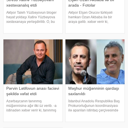
xəstəxanalıq etdi
arada - Fotolar
Aktyor Taleh Yüzbəyovun bloger
Aktyor Elşən Orucov türkiyəli
həyat yoldaşı Xatirə Yüzbəyova
həmkarı Ozan Akbaba ilə bir
xəstəxanaya yerləşdirilib. O, bu
araya gəlib. xəbər verir ki,
barədə sosial media hesabında
sənətçilər "Çırak 2" serialının
paylaşım edib. "Son zamanlar
çəkiliş meydançasında
stressə bağlı olaraq nə düzgün
görüşüblər. Ekran işində rol alan
qidalandım, nə düzgün yatdım.
Elşən layihənin birinci hissəsində
Gördü
d
Pərvin Lətifovun anası faciəvi
Məşhur müğənninin qardaşı
şəkildə vəfat etdi
saxlanıldı
Azərbaycanın tanınmış
İstanbul Anadolu Respublika Baş
müğənnisinə ağır itki üz verib. -a
Prokurorluğunun koordinasiyası
istinadən xəbər verir ki, tanınmış
ilə aparılan istintaq çərçivəsində
müğənni Pərvin Lətifovun anası
Şile Bələdiyyəsinə dair yeni
Almaz Lətifova bu gün qəfil
əməliyyat keçirilib. xəbər verir ki,
dünyasını dəyişib. O özlərinə
İstanbul və İzmir şəhərlərində eyni