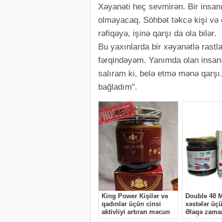
Xəyanəti heç sevmirən. Bir insanı
olmayacaq. Söhbət təkcə kişi və 
rəfiqəyə, işinə qarşı da ola bilər.
Bu yaxınlarda bir xəyanətlə rastla
fərqindəyəm. Yanımda olan insan
salıram ki, belə etmə mənə qarşı.
bağladım".