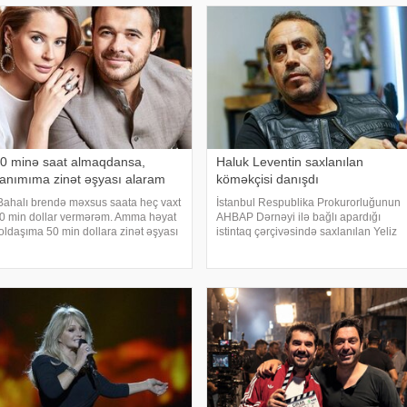
0 minə saat almaqdansa,
Haluk Leventin saxlanılan
anımıma zinət əşyası alaram
köməkçisi danışdı
Bahalı brendə məxsus saata heç vaxt
İstanbul Respublika Prokurorluğunun
0 min dollar vermərəm. Amma həyat
AHBAP Dərnəyi ilə bağlı apardığı
oldaşıma 50 min dollara zinət əşyası
istintaq çərçivəsində saxlanılan Yeliz
lmaq mənim üçün asandır".
Kaya ifadəsində diqqət çəkən iddialar
xşam.az-a istinadən xəbər verir ki,
səsləndirib. xəbər verir ki, yerli KİV-in
u sözləri Xalq artisti Emin Ağalaro
məlumatına görə, Haluk Leventin
köməkçis