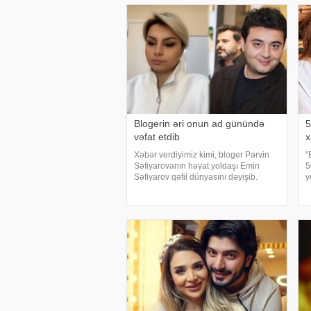
Blogerin əri onun ad günündə
5
vəfat etdib
x
Xəbər verdiyimiz kimi, bloger Pərvin
"
Səfiyarovanın həyat yoldaşı Emin
5
Səfiyarov qəfil dünyasını dəyişib.
y
Pərvinin bacısı, keçmiş vizajist Nərmin
a
İbrahimova onun ölümü ilə bağlı bəzi
A
məqamları açıqlayıb. Nərmin bildirib ki
b