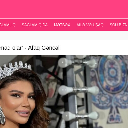
ĞLAMLIQ
SAĞLAM QIDA
MƏTBƏX
AILƏ VƏ UŞAQ
ŞOU BIZN
maq olar' - Afaq Gəncəli