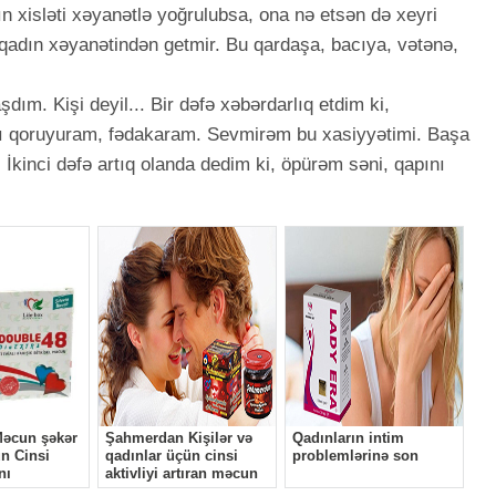
n xisləti xəyanətlə yoğrulubsa, ona nə etsən də xeyri
qadın xəyanətindən getmir. Bu qardaşa, bacıya, vətənə,
şdım. Kişi deyil... Bir dəfə xəbərdarlıq etdim ki,
ı qoruyuram, fədakaram. Sevmirəm bu xasiyyətimi. Başa
 İkinci dəfə artıq olanda dedim ki, öpürəm səni, qapını