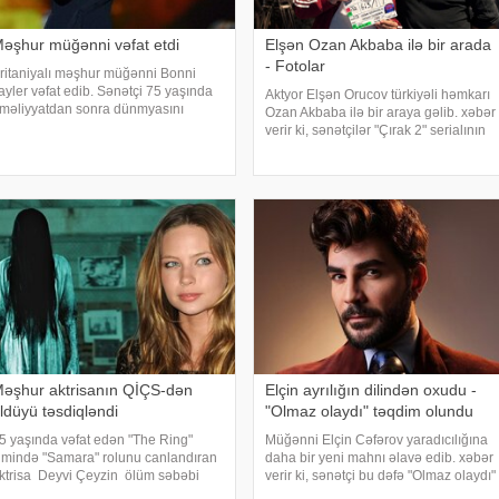
əşhur müğənni vəfat etdi
Elşən Ozan Akbaba ilə bir arada
- Fotolar
ritaniyalı məşhur müğənni Bonni
ayler vəfat edib. Sənətçi 75 yaşında
Aktyor Elşən Orucov türkiyəli həmkarı
məliyyatdan sonra dünmyasını
Ozan Akbaba ilə bir araya gəlib. xəbər
əyişib. Məlumatı "The Sun" nəşri
verir ki, sənətçilər "Çırak 2" serialının
ayıb. /
çəkiliş meydançasında görüşüblər.
Ekran işində rol alan Elşən layihənin
birinci hissəsində d
əşhur aktrisanın QİÇS-dən
Elçin ayrılığın dilindən oxudu -
ldüyü təsdiqləndi
"Olmaz olaydı" təqdim olundu
5 yaşında vəfat edən "The Ring"
Müğənni Elçin Cəfərov yaradıcılığına
ilmində "Samara" rolunu canlandıran
daha bir yeni mahnı əlavə edib. xəbər
ktrisa Deyvi Çeyzin ölüm səbəbi
verir ki, sənətçi bu dəfə "Olmaz olaydı"
əlli olub. xarici mətbuata istinadən
adlı mahnısını dinləyicilərin ixtiyarına