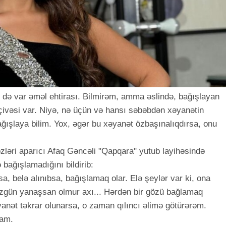
iri də var əməl ehtirası. Bilmirəm, amma əslində, bağışlayan
ivəsi var. Niyə, nə üçün və hansı səbəbdən xəyanətin
ğışlaya bilim. Yox, əgər bu xəyanət özbaşınalıqdırsa, onu
özləri aparıcı Afaq Gəncəli "Qapqara" yutub layihəsində
 bağışlamadığını bildirib:
a, belə alınıbsa, bağışlamaq olar. Elə şeylər var ki, ona
gün yanaşsan olmur axı... Hərdən bir gözü bağlamaq
anət təkrar olunarsa, o zaman qılıncı əlimə götürərəm.
ram.