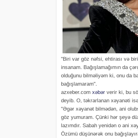
"Biri var göz nəfsi, ehtirası və b
insanam. Bağışlamağımın da çərç
olduğunu bilməliyəm ki, onu da ba
bağışlamaram".
azxeber.com
xəbər
verir ki, bu s
deyib. O, təkrarlanan xəyanəti isə
"Əgər xəyanət bilmədən, ani olubs
göz yumuram. Çünki hər şeyə düz
lazımdır. Sabah yenidən o ani xəy
Özümü düşünərək onu bağışlayı