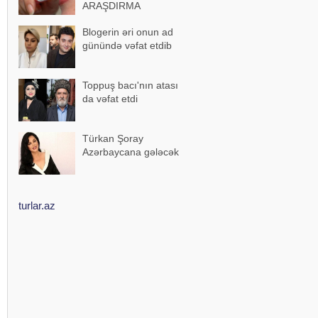
ARAŞDIRMA
Blogerin əri onun ad
günündə vəfat etdib
Toppuş bacı'nın atası
da vəfat etdi
Türkan Şoray
Azərbaycana gələcək
turlar.az