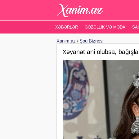
XƏBƏRLƏR
GÖZƏLLIK VƏ MODA
SA
Xanim.az
/
Şou Biznes
Xəyanət ani olubsa, bağışla