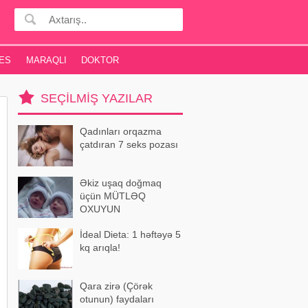
ES
MARAQLI
DOKTOR
SEÇILMIŞ YAZILAR
Qadınları orqazma
çatdıran 7 seks pozası
Əkiz uşaq doğmaq
üçün MÜTLƏQ
OXUYUN
İdeal Dieta: 1 həftəyə 5
kq arıqla!
Qara zirə (Çörək
otunun) faydaları