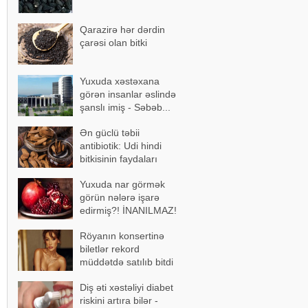
Qarazirə hər dərdin
çarəsi olan bitki
Yuxuda xəstəxana
görən insanlar əslində
şanslı imiş - Səbəb...
Ən güclü təbii
antibiotik: Udi hindi
bitkisinin faydaları
Yuxuda nar görmək
görün nələrə işarə
edirmiş?! İNANILMAZ!
Röyanın konsertinə
biletlər rekord
müddətdə satılıb bitdi
Diş əti xəstəliyi diabet
riskini artıra bilər -