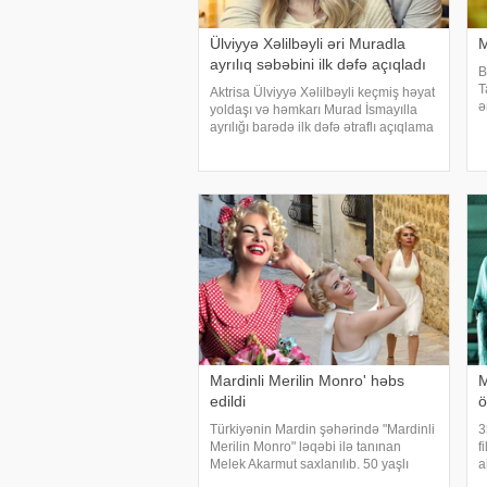
Ülviyyə Xəlilbəyli əri Muradla
M
ayrılıq səbəbini ilk dəfə açıqladı
B
T
Aktrisa Ülviyyə Xəlilbəyli keçmiş həyat
ə
yoldaşı və həmkarı Murad İsmayılla
d
ayrılığı barədə ilk dəfə ətraflı açıqlama
y
verib. Aktrisa bu barədə Nail
Naiboğlunun "YouTube" kanalında
yayımlanan müsahibəsində danışıb
Mardinli Merilin Monro' həbs
M
edildi
ö
Türkiyənin Mardin şəhərində "Mardinli
3
Merilin Monro" ləqəbi ilə tanınan
f
Melek Akarmut saxlanılıb. 50 yaşlı
a
Melek Akarmutun sosial media
b