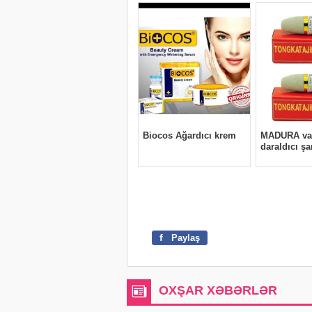
f
Paylaş
OXŞAR XƏBƏRLƏR