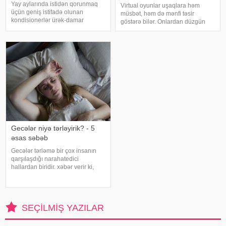
tövsiyələr
Yay aylarında istidən qorunmaq
Virtual oyunlar uşaqlara həm
üçün geniş istifadə olunan
müsbət, həm də mənfi təsir
kondisionerlər ürək-damar
göstərə bilər. Onlardan düzgün
xəstəlikləri olan şəxslər üçün ciddi
rejimdə istifadə edildikdə zehni
risk yarada bilər. xəbər verir ki,
inkişafı dəstəkləsə də, həddindən
kardioloqların bildirdiyinə görə,
artıq oynanılması fiziki və psixoloji
tərli halda qəfil çox soyuq otağ
problemlərə səbəb ola bilər
Gecələr niyə tərləyirik? - 5
əsas səbəb
Gecələr tərləmə bir çox insanın
qarşılaşdığı narahatedici
hallardan biridir. xəbər verir ki,
mütəxəssislər bildirirlər ki, bu
vəziyyət bəzən sadə səbəblərlə
əlaqəli olsa da, bəzi hallarda
sağlamlıq problemlərinin əlamət
SEÇILMIŞ YAZILAR