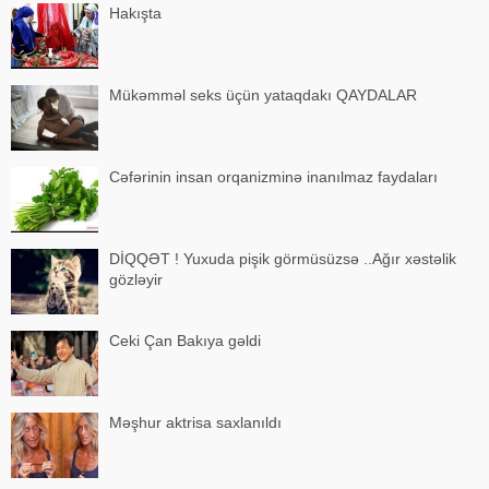
Hakışta
Mükəmməl seks üçün yataqdakı QAYDALAR
Cəfərinin insan orqanizminə inanılmaz faydaları
DİQQƏT ! Yuxuda pişik görmüsüzsə ..Ağır xəstəlik
gözləyir
Ceki Çan Bakıya gəldi
Məşhur aktrisa saxlanıldı