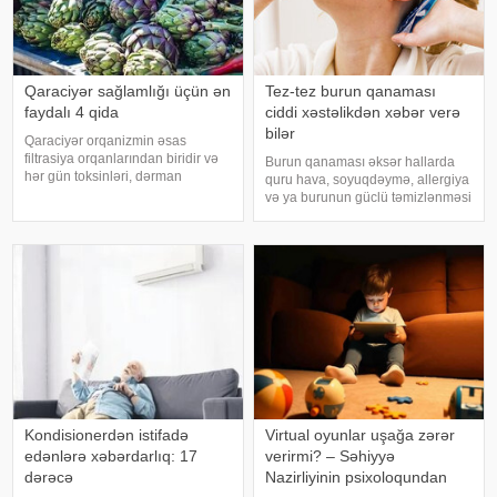
Qaraciyər sağlamlığı üçün ən
Tez-tez burun qanaması
faydalı 4 qida
ciddi xəstəlikdən xəbər verə
bilər
Qaraciyər orqanizmin əsas
filtrasiya orqanlarından biridir və
Burun qanaması əksər hallarda
hər gün toksinləri, dərman
quru hava, soyuqdəymə, allergiya
qalıqlarını və maddələr
və ya burunun güclü təmizlənməsi
mübadiləsi nəticəsində yaranan
nəticəsində yaranır və təhlükəli
tullantıları emal edir. "Euroonco"
olmur. xəbər verir ki, lakin qanama
federal ekspert onkologiya
tez-tez təkrarlanır, çox olursa və
klinikalar
ya çətin dayanırsa, mütlə
Kondisionerdən istifadə
Virtual oyunlar uşağa zərər
edənlərə xəbərdarlıq: 17
verirmi? – Səhiyyə
dərəcə
Nazirliyinin psixoloqundan