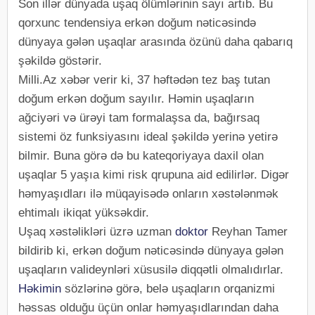
Son illər dünyada uşaq ölümlərinin sayı artıb. Bu
qorxunc tendensiya erkən doğum nəticəsində
dünyaya gələn uşaqlar arasında özünü daha qabarıq
şəkildə göstərir.
Milli.Az xəbər verir ki, 37 həftədən tez baş tutan
doğum erkən doğum sayılır. Həmin uşaqların
ağciyəri və ürəyi tam formalaşsa da, bağırsaq
sistemi öz funksiyasını ideal şəkildə yerinə yetirə
bilmir. Buna görə də bu kateqoriyaya daxil olan
uşaqlar 5 yaşıa kimi risk qrupuna aid edilirlər. Digər
həmyaşıdları ilə müqayisədə onların xəstələnmək
ehtimalı ikiqat yüksəkdir.
Uşaq xəstəlikləri üzrə uzman
doktor
Reyhan Tamer
bildirib ki, erkən doğum nəticəsində dünyaya gələn
uşaqların valideynləri xüsusilə diqqətli olmalıdırlar.
Həkimin
sözlərinə görə, belə uşaqların orqanizmi
həssas olduğu üçün onlar həmyaşıdlarından daha