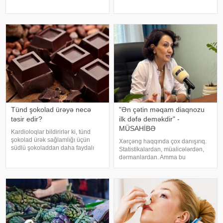
ola bilər. Bu xəstəlik oynaqları
ki, kətan yağı ənənəvi olaraq
qoruyan qığırdağın zamanla
işlədici və yara sağalması üçün
nazilməsi və aşınması nəticəsində
istifadə edilən üyüdülmüş və
yaranır. xəbər verir ki
preslənmiş kətan toxumlarında
Tünd şokolad ürəyə necə
"Ən çətin məqam diaqnozu
təsir edir?
ilk dəfə deməkdir" -
MÜSAHİBƏ
Kardioloqlar bildirirlər ki, tünd
şokolad ürək sağlamlığı üçün
Xərçəng haqqında çox danışırıq.
südlü şokoladdan daha faydalı
Statistikalardan, müalicələrdən,
hesab olunur. Bunun əsas səbəbi
dərmanlardan. Amma bu
kakaonun tərkibində olan
xəstəliyin arxasında dayanan
flavanollar, güclü antioksidant
insanlardan, onların
maddələrdir. -a istinadən bildirir ki
qorxularından, ümidlərindən,
yanlış bildiklərindən daha az
danışırıq. Elə buna gör