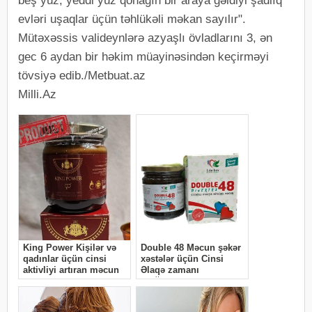
beş yüz, yeddi yüz qonağın bir araya gəldiyi şadlıq
evləri uşaqlar üçün təhlükəli məkan sayılır".
Mütəxəssis valideynlərə azyaşlı övladlarını 3, ən
gec 6 aydan bir həkim müayinəsindən keçirməyi
tövsiyə edib./Metbuat.az
Milli.Az