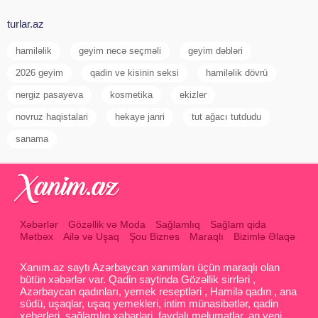
turlar.az
hamiləlik
geyim necə seçməli
geyim dəbləri
2026 geyim
qadin ve kisinin seksi
hamiləlik dövrü
nergiz pasayeva
kosmetika
ekizler
novruz haqistalari
hekaye janri
tut ağacı tutdudu
sanama
Xəbərlər
Gözəllik və Moda
Sağlamlıq
Sağlam qida
Mətbəx
Ailə və Uşaq
Şou Biznes
Maraqlı
Bizimlə Əlaqə
Xanım.az saytı Azərbaycan xanımları üçün maraqlı olan
bütün xəbərlər var. Qadin saytinda Gözəllik sirrləri ,
Azərbaycan qadınları, yemek reseptləri , Hamilə qadın , ana
südü, uşaqlar, uşaq yemekleri, intim münasibətlər, qadin
xeberleri, sağlamlıq xəbərləri, faydalı melumatlar, ən yeni