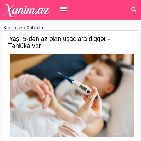
Xanim.az
/
Xəbərlər
Yaşı 5-dən az olan uşaqlara diqqət -
Təhlükə var