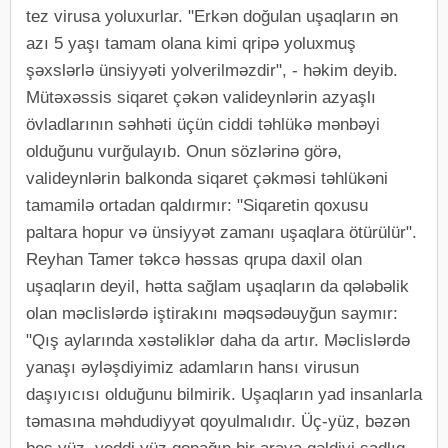
tez virusa yoluxurlar. "Erkən doğulan uşaqların ən
azı 5 yaşı tamam olana kimi qripə yoluxmuş
şəxslərlə ünsiyyəti yolverilməzdir", - həkim deyib.
Mütəxəssis siqaret çəkən valideynlərin azyaşlı
övladlarının səhhəti üçün ciddi təhlükə mənbəyi
olduğunu vurğulayıb. Onun sözlərinə görə,
valideynlərin balkonda siqaret çəkməsi təhlükəni
tamamilə ortadan qaldırmır: "Siqaretin qoxusu
paltara hopur və ünsiyyət zamanı uşaqlara ötürülür".
Reyhan Tamer təkcə həssas qrupa daxil olan
uşaqların deyil, hətta sağlam uşaqların da qələbəlik
olan məclislərdə iştirakını məqsədəuyğun saymır:
"Qış aylarında xəstəliklər daha da artır. Məclislərdə
yanaşı əyləşdiyimiz adamların hansı virusun
daşıyıcısı olduğunu bilmirik. Uşaqların yad insanlarla
təmasına məhdudiyyət qoyulmalıdır. Üç-yüz, bəzən