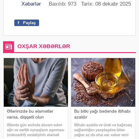
Xəbərlər
Baxılıb: 973 Tarix: 08 dekabr 2025
f
Paylaş
OXŞAR XƏBƏRLƏR
Əllərinizdə bu əlamətlər
Bu bitki yağı bədəndə iltihabı
varsa, diqqətli olun
azaldır
Əllərdə gün ərzində davam edən
İltihabı azalda və ürək və bağırsaq
ağrı və sərtlik oynaqların aşınması
sağlamlığını yaxşılaşdıra bilən
(osteoartrit) xəstəliyinin əlaməti
yağlar az da olsa var. xəbər verir