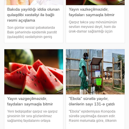
Bakıda yayıldığı iddia olunan
Yayın vazkeçilməzidir,
qulaqdibi xəstəliyi ilə bağlı
faydaları saymaqla bitmir
rəsmi açıqlama
Qarpız təkcə yay mövsümünün
sevilən meyvəsi deyil, həm də
Son günlər sosial şəbəkələrdə
ürək-damar sağlamlığı üçün
Bakı şəhərində epidemik parotit
faydalı qida məhsuludur. xarici
(qulaqdibi) xəstəliyinin geniş
mətbuata istinadən xəbər verir ki,
yayıldığı ilə bağlı paylaşımlar
2022-ci ildə aparılan tədqiqat
yayılır. xəbər verir ki, bu barədə
zamanı qarpız istehlak edən
Səhiyyə Nazirliyi məlumat yayıb.
insanları
Nazirlikdən bildirilib ki, həmi
Yayın vazgeçilməzidir,
"Ebola" sürətlə yayılır,
faydaları saymaqla bitmir
ölənlərin sayı 131-ə çatdı
Yeni tədqiqatlar qarpız və qarpız
"Ebola" epidemiyası Konqoda
şirəsinin bir sıra gözlənilməz
sürətlə yayılmağa davam edir.
sağlamlıq faydalarını ortaya
Rəsmi məlumata görə, ölkənin
çıxarıb . xəbər verir ki, nəticələri
İturi və Şimali Kivu əyalətlərində