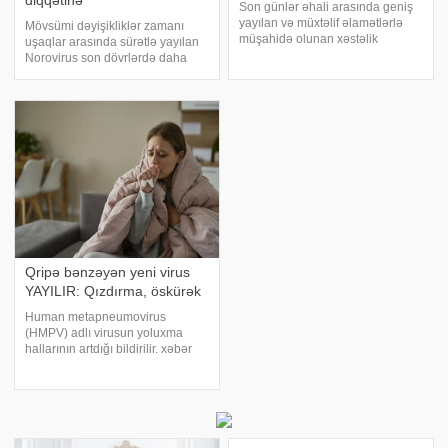
diqqətinə
Son günlər əhali arasında geniş
yayılan və müxtəlif əlamətlərlə
Mövsümi dəyişikliklər zamanı
müşahidə olunan xəstəlik
uşaqlar arasında sürətlə yayılan
narahatlıq doğurur. Bir çox insan
Norovirus son dövrlərdə daha
uzun müddət davam edən
çox müşahidə olunur. xəbər verir
qripəbənzər simptomlardan
ki, bu virus qəfil qusma, ishal,
şikayət edir, bəzilərində isə
qarın ağrısı və bəzən qızdırma ilə
xəstəlik fərqli formalard
özünü göstərir. Ən böyük təhlük
Qripə bənzəyən yeni virus
YAYILIR: Qızdırma, öskürək
Human metapneumovirus
(HMPV) adlı virusun yoluxma
hallarının artdığı bildirilir. xəbər
verir ki, simptomları qrip və ya
soyuqdəyməyə çox bənzədiyi
üçün çox vaxt başqa xəstəliklərlə
qarışdırılır. 2001-ci ildə
aşkarlanan b