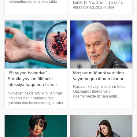
məlumatına görə, telekanalda
kanalı RTVE, İsrailin iştirakına
daha iki veriliş bağlanıb. . Bu
etiraz olaraq 2026-cı ildə
haqda jurnalist Arifə Əliyeva
Avroviziya Mahnı Müsabiqəsini
paylaşım edib. Məlumata görə,
yayımlamayacağını açıqlayıb.
"Ağakərimlə Mətbəx" v
xəbər verir ki, RTVE-nin qərarı
İspaniya hökuməti tərəfindən
dəstəklənib
"Ət yeyən bakteriya" -
Məşhur müğənni vergidən
Sürətlə yayılan ölümcül
yayınmaqda ittham olunur
infeksiya haqqında bilməli
Rusiyalı 70 yaşlı müğənni Oleq
olduqlarınız
Qazmanov illərdir vergi
"Ət yeyən bakteriya" kimi tanınan
ödəməməkdə ittiham edilir. .
infeksiya nadir hallarda rast
Rusiya mətbuatına istinadən
gəlinməsinə baxmayaraq, sürətlə
xəbər verir ki, bu haqda onun
inkişaf etməsi və ağır nəticələrə
keçmiş meneceri məlumat verib.
səbəb olması ilə diqqət çəkir. .
İddialara görə, müğənni,
xəbər verir ki, xəstəlik vaxtında
komandasına minimum əmə
müdaxilə olunmadıqd