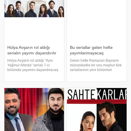
Hülya Avşarın rol aldığı
Bu seriallar gələn həftə
serialın yayımı dayandırılır
yayımlanmayacaq
Hülya Avşarın rol aldığı "Aynı
Gələn həftə Ramazan Bayramı
Yağmur Altında" serialı 7-ci
münasibətilə bir sıra məşhur türk
bölümdə yayımını dayandıracaq.
seriallarının yeni bölümləri
Türkiyə mətbuatına istinadən
yayımlanmayacaq. xəbər verir ki,
xəbər verir ki, buna səbəb kimi
"Uzak Şehir", "Cennetin
reytinqin çox aşağı olması
Çocukları", "Taşacak Bu Deniz",
göstərilib. Qeyd edək ki, əvvəlc
"Kızılcı