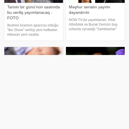
Tarixin bir günü'nün saatında
Məşhur serialın yayımı
bu veriliş yayımlanacaq -
dayandırılır
FOTO
NOW TV-də yayımlanan, Hilal
Altınbilek və Burak Denizin baş
İbrahim Azərinin aparıcısı olduğu
rollarda oynadığı "Sahtekarlar"
"Ibo Show" verilişi yeni həftədən
(Saxtakarlar) serialı finala
etibarən yeni vaxtda
hazırlaşır. . xəbər verir ki, buna
yayımlanacaq. xəbər verir ki, bu
səbəb serialın reytinqinin
barədə aparıcı özü məlumat
azalması olub. Serial 22-c
verib. "Mart ayının 2-dən "Ibo
Show" yeni saatd
Dərmanı olmayan dərd
Peyvəndi və müalicəsi
yayılır - Həkimdən
olmayan virus yayılır
AÇIQLAMA
Son günlər Hindistanda Nipah
virusu ilə bağlı vəziyyət
Son günlər virus infeksiyalarına
gərginləşib. Bu virusun peyvəndi
yoluxma hallarında artım
və spesifik müalicəsi olmadığı
müşahidə olunur. Yoluxması
üçün ölkədə bir neçə insan
asan, sağalması isə zaman tələb