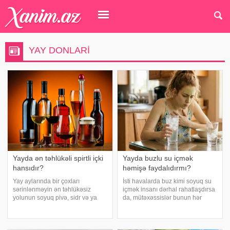
YAY DONLARI
Yayda ən təhlükəli spirtli içki
Yayda buzlu su içmək
hansıdır?
həmişə faydalıdırmı?
Yay aylarında bir çoxları
İsti havalarda buz kimi soyuq su
sərinlənməyin ən təhlükəsiz
içmək insanı dərhal rahatlaşdırsa
yolunun soyuq pivə, sidr və ya
da, mütəxəssislər bunun hər
şirin kokteyl içmək olduğunu
zaman ən yaxşı seçim olmadığını
düşünür. Güclü spirtli içkilərdən
bildirirlər. xəbər verir ki, çox
istidə uzaq durmağa çalışsalar
soyuq su susuzluq hissini tez