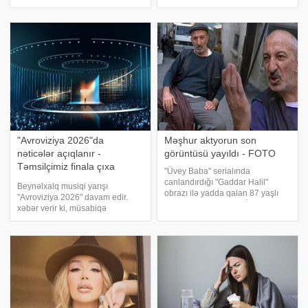
"Nutrients" elmi jurnalında dərc
virusa yoluxanların sayı 435-ə,
olunmuş bir neçə tədqiqat
ölənlərin sayı isə 131-ə çatıb.
nəticəsində məlum olu
xəbər verir ki, Konqo hökumət
"Avroviziya 2026"da
Məşhur aktyorun son
nəticələr açıqlanır -
görüntüsü yayıldı - FOTO
Təmsilçimiz finala çıxa
"Üvey Baba" serialında
biləcək? - CANLI YAYIM
canlandırdığı "Gaddar Halil"
Beynəlxalq musiqi yarışı
obrazı ilə yadda qalan 87 yaşlı
"Avroviziya 2026" davam edir.
türkiyəli aktyor Şemsi İnkayanın
xəbər verir ki, müsabiqə
yeni fotosu sosial mediada böyük
Avstriyanın paytaxtı Vyana
maraq doğurub. xəbər verir ki,
şəhərində keçirilir. Bu gecə
uzun illər Türk televiziy
keçirilən ikinci yarımfinal
mərhələsində ölkəmizi JIVA
(Cəmilə Həşimova) təmsi