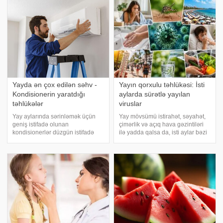
da, az alkoqollu içkilər çox vaxt
azaldır və insanın kifayət qədə
zərərsi
Yayda ən çox edilən səhv -
Yayın qorxulu təhlükəsi: İsti
Kondisionerin yaratdığı
aylarda sürətlə yayılan
təhlükələr
viruslar
Yay aylarında sərinləmək üçün
Yay mövsümü istirahət, səyahət,
geniş istifadə olunan
çimərlik və açıq hava gəzintiləri
kondisionerlər düzgün istifadə
ilə yadda qalsa da, isti aylar bəzi
edilmədikdə müxtəlif sağlamlıq
virus infeksiyalarının yayılması
problemlərinə səbəb ola bilər.
üçün əlverişli şərait yarada bilər.
xəbər verir ki, ani temperatur
Buna səbəb təkcə yüksək
dəyişiklikləri, quru hava və
temperatur deyil. Açıq havad
baxımsız kondisionerlərd