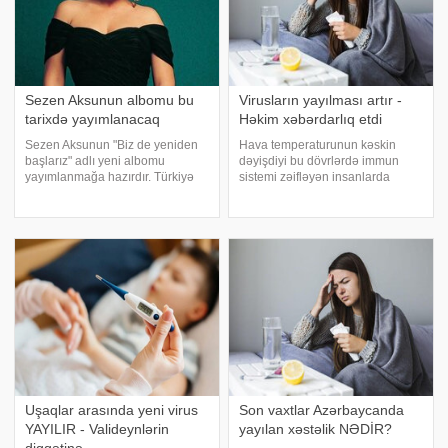
Sezen Aksunun albomu bu
Virusların yayılması artır -
tarixdə yayımlanacaq
Həkim xəbərdarlıq etdi
Sezen Aksunun "Biz de yeniden
Hava temperaturunun kəskin
başlarız" adlı yeni albomu
dəyişdiyi bu dövrlərdə immun
yayımlanmağa hazırdır. Türkiyə
sistemi zəifləyən insanlarda
mətbuatına istinadən xəbər verir
virusların yayılması sürətlənir.
ki, albom cümə günü
Qapalı məkanlarda daha çox vaxt
dinləyicilərin ixtiyarına veriləcək.
keçirilməsi və kifayət qədər
Albomun prodüseri Sezen Aksu
havalandırmanın olmaması isə
və Mura
bu xəstəlikləri
Uşaqlar arasında yeni virus
Son vaxtlar Azərbaycanda
YAYILIR - Valideynlərin
yayılan xəstəlik NƏDİR?