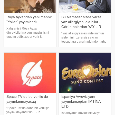
Röya Ayxandan yeni mahnı:
Bu əlamətlər sizdə varsa,
"Yollar" yayımlandı
yaz allergiyası ola bilər -
Görün nələrdən YAYILIR
Xalq artisti Röya Ayxan
dinləyicilərinə yeni musiqi işini
"Yaz allergiyası əslində immun
təqdim edib. xəbər verir ki,
sisteminin zərərsiz sayılan
müğənninin "Yollar" adlı yeni
tozcuqlara qarşı həddindən artıq
mahnısı dinləyicilərə təqdim
reaksiyasıdır". xəbər verir ki, bunu
olunub. Mahnının musiqisi və
canlı yayımda Səhiyyə Nazirliyi
sözləri Akbar Rahmana
Elmi-Tədqiqat Ağciyər Xəstəlikləri
məxsusdur. Aranjima
İnstitutunun pulmonoloq
Space TV-də bu veriliş də
İspaniya Avroviziyanı
yayımlanmayacaq
yayımlamaqdan İMTİNA
ETDİ
"Space TV"də daha bir verilişin
yayımı dayandırılıb. . -un
İspaniyanın dövlət televiziya