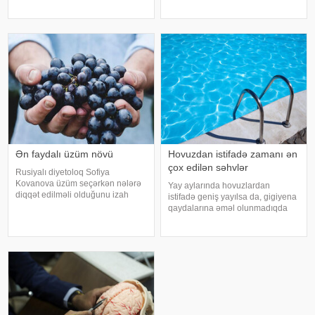
insult bəzi hallarda qəfil baş
faktorlarla bağlı olur və aradan
vermir və beyin günlər, hətta
qalxa bilər. Fransız mətbuatın
həftələr əvvəl müəyyən siqnallar
verə bilər. Lakin b
Ən faydalı üzüm növü
Hovuzdan istifadə zamanı ən
çox edilən səhvlər
Rusiyalı diyetoloq Sofiya
Kovanova üzüm seçərkən nələrə
Yay aylarında hovuzlardan
diqqət edilməli olduğunu izah
istifadə geniş yayılsa da, gigiyena
edib. -a istinadən xəbər verir ki,
qaydalarına əməl olunmadıqda
bu barədə o, AİF.ru nəşrinə
müxtəlif infeksiyalara yoluxma
müsahibəsində danışıb.
riski artır. xəbər verir ki, hovuza
Mütəxəssis qeyd edib ki, tünd
girməzdən əvvəl və çıxdıqdan
rəngdə olan üzüm sortlar
sonra duş qəbul etmək, hovuz
kənarınd