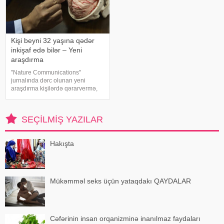
Kişi beyni 32 yaşına qədər
inkişaf edə bilər – Yeni
araşdırma
"Nature Communications"
jurnalında dərc olunan yeni
araşdırma kişilərdə qərarvermə,
impulsların idarə olunması və risk
qiymətləndirilməsinə cavabdeh
olan beyin nahiyələrinin orta
SEÇILMIŞ YAZILAR
hesabla 32 yaşına qədər inkişa
Hakışta
Mükəmməl seks üçün yataqdakı QAYDALAR
Cəfərinin insan orqanizminə inanılmaz faydaları