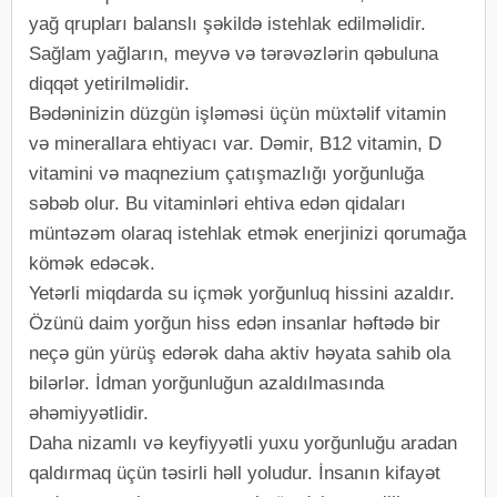
yağ qrupları balanslı şəkildə istehlak edilməlidir.
Sağlam yağların, meyvə və tərəvəzlərin qəbuluna
diqqət yetirilməlidir.
Bədəninizin düzgün işləməsi üçün müxtəlif vitamin
və minerallara ehtiyacı var. Dəmir, B12 vitamin, D
vitamini və maqnezium çatışmazlığı yorğunluğa
səbəb olur. Bu vitaminləri ehtiva edən qidaları
müntəzəm olaraq istehlak etmək enerjinizi qorumağa
kömək edəcək.
Yetərli miqdarda su içmək yorğunluq hissini azaldır.
Özünü daim yorğun hiss edən insanlar həftədə bir
neçə gün yürüş edərək daha aktiv həyata sahib ola
bilərlər. İdman yorğunluğun azaldılmasında
əhəmiyyətlidir.
Daha nizamlı və keyfiyyətli yuxu yorğunluğu aradan
qaldırmaq üçün təsirli həll yoludur. İnsanın kifayət