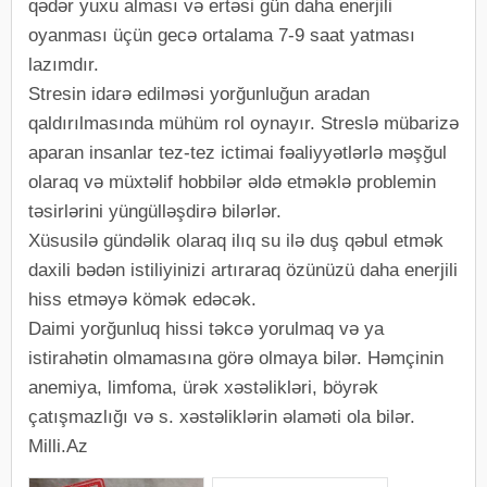
qədər yuxu alması və ertəsi gün daha enerjili
oyanması üçün gecə ortalama 7-9 saat yatması
lazımdır.
Stresin idarə edilməsi yorğunluğun aradan
qaldırılmasında mühüm rol oynayır. Streslə mübarizə
aparan insanlar tez-tez ictimai fəaliyyətlərlə məşğul
olaraq və müxtəlif hobbilər əldə etməklə problemin
təsirlərini yüngülləşdirə bilərlər.
Xüsusilə gündəlik olaraq ilıq su ilə duş qəbul etmək
daxili bədən istiliyinizi artıraraq özünüzü daha enerjili
hiss etməyə kömək edəcək.
Daimi yorğunluq hissi təkcə yorulmaq və ya
istirahətin olmamasına görə olmaya bilər. Həmçinin
anemiya, limfoma, ürək xəstəlikləri, böyrək
çatışmazlığı və s. xəstəliklərin əlaməti ola bilər.
Milli.Az