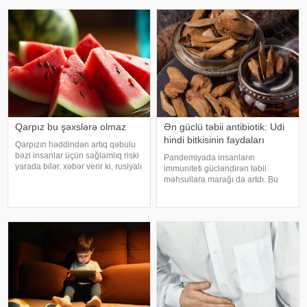
Qarpız bu şəxslərə olmaz
Ən güclü təbii antibiotik: Udi
hindi bitkisinin faydaları
Qarpızın həddindən artıq qəbulu
bəzi insanlar üçün sağlamlıq riski
Pandemiyada insanların
yarada bilər. xəbər verir ki, rusiyalı
immuniteti gücləndirən təbii
diyetoloq Olqa Yamilovanın
məhsullara marağı da artdı. Bu
sözlərinə görə, xüsusilə böyrək və
qidalardan ən önəmlisi isə udi
şəkərli diabet xəstələri bu
hindi bitkisidir. Udi hindinin
meyvəni ehtiyatla istehla
faydaları saymaqla bitmir. Bəs udi
hindi bitkisi nədir?. xəbər verir ki,
ə