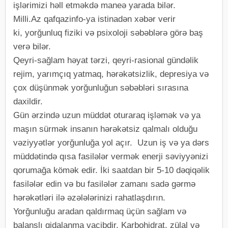
işlərimizi həll etməkdə maneə yarada bilər.
Milli.Az qafqazinfo-ya istinadən xəbər verir
ki, yorğunluq fiziki və psixoloji səbəblərə görə baş
verə bilər.
Qeyri-sağlam həyat tərzi, qeyri-rasional gündəlik
rejim, yarımçıq yatmaq, hərəkətsizlik, depresiya və
çox düşünmək yorğunluğun səbəbləri sırasına
daxildir.
Gün ərzində uzun müddət oturaraq işləmək və ya
maşın sürmək insanın hərəkətsiz qalmalı olduğu
vəziyyətlər yorğunluğa yol açır. Uzun iş və ya dərs
müddətində qısa fasilələr vermək enerji səviyyənizi
qorumağa kömək edir. İki saatdan bir 5-10 dəqiqəlik
fasilələr edin və bu fasilələr zamanı sadə gərmə
hərəkətləri ilə əzələlərinizi rahatlaşdırın.
Yorğunluğu aradan qaldırmaq üçün sağlam və
balanslı qidalanma vacibdir. Karbohidrat, zülal və