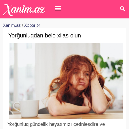
Xanim.az
/
Xəbərlər
Yorğunluqdan belə xilas olun
Yorğunluq gündəlik həyatımızı çətinləşdirə və