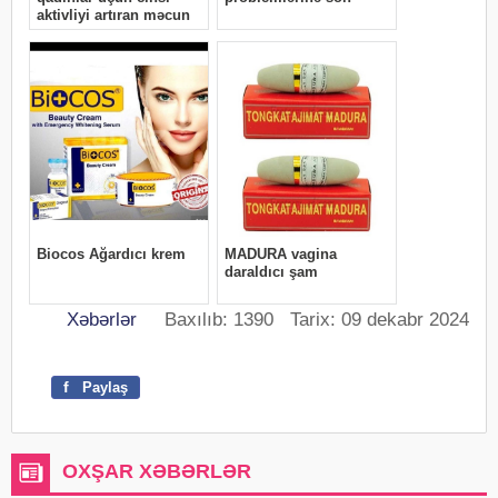
Xəbərlər
Baxılıb: 1390 Tarix: 09 dekabr 2024
f
Paylaş
OXŞAR XƏBƏRLƏR