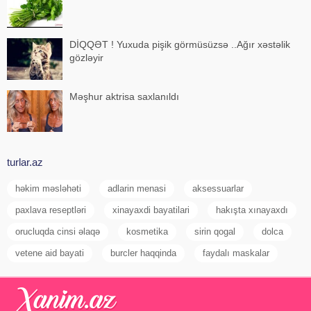
DİQQƏT ! Yuxuda pişik görmüsüzsə ..Ağır xəstəlik
gözləyir
Məşhur aktrisa saxlanıldı
turlar.az
həkim məsləhəti
adlarin menasi
aksessuarlar
paxlava reseptləri
xinayaxdi bayatilari
hakışta xınayaxdı
orucluqda cinsi əlaqə
kosmetika
sirin qogal
dolca
vetene aid bayati
burcler haqqinda
faydalı maskalar