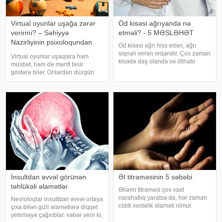
Virtual oyunlar uşağa zərər
Öd kisəsi ağrıyanda nə
verirmi? – Səhiyyə
etməli? - 5 MƏSLƏHƏT
Nazirliyinin psixoloqundan
Öd kisəsi ağrı hiss edən, ağrı
tövsiyələr
siqnalı verən orqandır. Çox zaman
Virtual oyunlar uşaqlara həm
kisədə daş olanda və iltihabi
müsbət, həm də mənfi təsir
xəstəliklərdə ağrıyır. Kəskin
göstərə bilər. Onlardan düzgün
pristuplarda ilk işiniz təcili yardım
rejimdə istifadə edildikdə zehni
çağırıb, xəstəxanaya çatmaqdır,
inkişafı dəstəkləsə də, həddindən
bu zaman hətta ağrıkəsic
artıq oynanılması fiziki və psixoloji
problemlərə səbəb ola bilər
İnsultdan əvvəl görünən
Əl titrəməsinin 5 səbəbi
təhlükəli əlamətlər
Əllərin titrəməsi çox vaxt
narahatlıq yaratsa da, hər zaman
Nevroloqlar insultdan əvvəl ortaya
ciddi xəstəlik əlaməti olmur.
çıxa bilən gizli əlamətlərə diqqət
Mütəxəssislərin sözlərinə görə,
yetirməyə çağırıblar. xəbər verir ki,
bəzi hallarda bu vəziyyət gündəlik