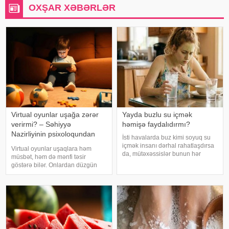
OXŞAR XƏBƏRLƏR
Virtual oyunlar uşağa zərər
Yayda buzlu su içmək
verirmi? – Səhiyyə
həmişə faydalıdırmı?
Nazirliyinin psixoloqundan
İsti havalarda buz kimi soyuq su
tövsiyələr
içmək insanı dərhal rahatlaşdırsa
Virtual oyunlar uşaqlara həm
da, mütəxəssislər bunun hər
müsbət, həm də mənfi təsir
zaman ən yaxşı seçim olmadığını
göstərə bilər. Onlardan düzgün
bildirirlər. xəbər verir ki, çox soyuq
rejimdə istifadə edildikdə zehni
su susuzluq hissini tez azaldır və
inkişafı dəstəkləsə də, həddindən
insanın kifayət qədə
artıq oynanılması fiziki və psixoloji
problemlərə səbəb ola bilər