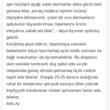
qan təzyiqini aşağı salan dərmanlar daha güclü təsir
göstərə bilər, ancaq müalicə rejimini özünüz
dəyişdirə bilməzsiniz, çünki bir sıra dərmanların
qəbulunun dayandırılması hipertenziv krizin
inkişafına səbəb ola bilər", - deyə Aşıxmin aydınlıq
gətirib.
Kardioloq qeyd edib ki, hipertoniya xəstələri
bədənlərini istiyə hazırlamaq üçün istilik vurması ilə
bağlı məlumatları da öyrənməlidirlər. Bu diaqnozu
olan xəstələr kontrastlı duş qəbul edə və pik
nöqtəsində günəş altında qalmamaq üçün cədvəl
təşkil edə bilərlər. Otaqda 23-25 ​​dərəcə aralığında
rahat bir temperatur qoruyub saxlaya bilən yüksək
keyfiyyətli kondisioner istidən qorunmanı təmin edə
bilərlər.
Milli.Az