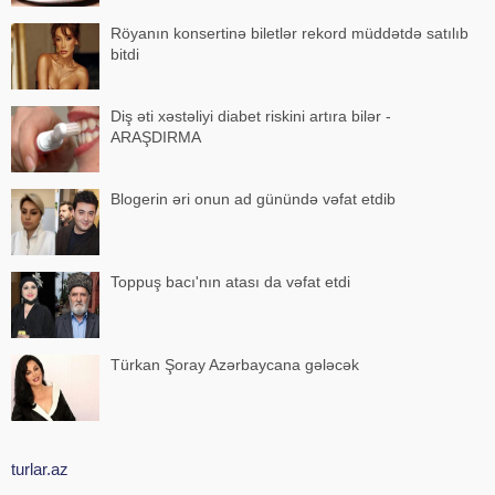
Röyanın konsertinə biletlər rekord müddətdə satılıb
bitdi
Diş əti xəstəliyi diabet riskini artıra bilər -
ARAŞDIRMA
Blogerin əri onun ad günündə vəfat etdib
Toppuş bacı'nın atası da vəfat etdi
Türkan Şoray Azərbaycana gələcək
turlar.az