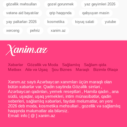
gözəllik məhsulları
gozel gorunmek
yaz geyimleri 2026
vətənə aid bayatılar
qrip haqqında
qabyuyan masin
yay paltarları 2026
kosmetika
toyuq salati
yutube
xerceng
pehriz
xanim.az
Xəbərlər
Gözəllik və Moda
Sağlamlıq
Sağlam qida
Mətbəx
Ailə və Uşaq
Şou Biznes
Maraqlı
Bizimlə Əlaqə
Xanım.az saytı Azərbaycan xanımları üçün maraqlı olan
bütün xəbərlər var. Qadin saytinda Gözəllik sirrləri ,
Azərbaycan qadınları, yemek reseptləri , Hamilə qadın , ana
südü, uşaqlar, uşaq yemekleri, intim münasibətlər, qadin
xeberleri, sağlamlıq xəbərləri, faydalı melumatlar, ən yeni
2026 deb moda, kosmetika mehsullari , gozellik və sağlamlıq
haqqında məlumatlar ala bilərsiz.
Email: info [ @ ] xanim.az