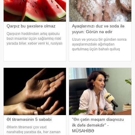
Qarpız bu şəxslərə olmaz
Ayaqlarınızı duz və soda ilə
yuyun: Görün nə edir
Qarpızın həddindən artıq qəbulu
bəzi insanlar üçün sağlamlıq riski
Uzun və yorucu bir gündən sonra
yarada bilər. xəbər verir ki, rusiyalı
ayaqlarınızdakı ağırlıqdan
diyetoloq Olqa Yamilovanın
qurtulmaq üçün bahalı qulluq
sözlərinə görə, xüsusilə böyrək və
məhsullarına ehtiyacınız yoxdur.
şəkərli diabet xəstələri bu
Duz və soda ilə ayaqlarınızı həm
meyvəni ehtiyatla istehla
rahatlaya, həm də təravətləndirə
bilərsiniz. xəbər verir ki, çox vax
Əl titrəməsinin 5 səbəbi
"Ən çətin məqam diaqnozu
ilk dəfə deməkdir" -
Əllərin titrəməsi çox vaxt
MÜSAHİBƏ
narahatlıq yaratsa da, hər zaman