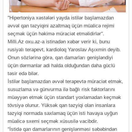
"Hipertoniya xəstələri yayda istilər başlamazdan
əvvəl qan təzyiqini azaltmaq üçün müalicə rejimi
seçmək üçün həkimə müraciət etməlidirlər".
Milli.Az oxu.az-a istinadən xəbər verir ki, bunu
rusiyalı terapevt, kardioloq Yaroslav Aşıxmin deyib.
Onun sözlərinə görə, qan damarları genişləndiyi
üçün dərmanlar adi halda olduğundan daha güclü
təsir edə bilər.
İstilər başlamazdan əvvəl terapevtə müraciət etmək,
susuzlama və günvurma ilə bağlı risk faktorlarını
müəyyən etmək üçün standart yoxlamadan keçmək
tövsiyə olunur. Yüksək qan təzyiqi olan insanlara
təzyiqi normada saxlamaq üçün isti havaya uyğun
müalicə sxemi seçmək xüsusilə vacibdir.
"İstidə qan damarlarının genişlənməsi səbəbindən