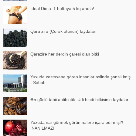
İdeal Dieta: 1 həftəyə 5 kq arıqla!
Qara zirə (Çörək otunun) faydaları
Qarazirə hər dərdin çarəsi olan bitki
Yuxuda xəstəxana görən insanlar əslində şanslı imiş
- Səbəb...
Ən güclü təbii antibiotik: Udi hindi bitkisinin faydaları
Yuxuda nar görmək görün nələrə işarə edirmiş?!
İNANILMAZ!