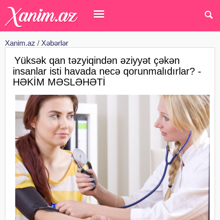
Xanim.az
/
Xəbərlər
Yüksək qan təzyiqindən əziyyət çəkən
insanlar isti havada necə qorunmalıdırlar? -
HƏKİM MƏSLƏHƏTİ