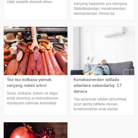
ciddi xəstəlik əlaməti olmur.
Xərçəng haqqında çox danışırıq.
Mütəxəssislərin sözlərinə görə,
Statistikalardan, müalicələrdən,
bəzi hallarda bu vəziyyət gündəlik
dərmanlardan. Amma bu
faktorlarla bağlı olur və aradan
xəstəliyin arxasında dayanan
qalxa bilər. Fransız mətbuatın
insanlardan, onların
qorxularından, ümidlərindən,
yanlış bildiklərindən daha az
danışırıq. Elə buna gör
Tez-tez kolbasa yemək
Kondisionerdən istifadə
xərçəng riskini artırır
edənlərə xəbərdarlıq: 17
dərəcə
Sosis, kolbasa, bekon və digər
emal olunmuş ət məhsullarının
Yay aylarında istidən qorunmaq
müntəzəm istehlakı kolorektal
üçün geniş istifadə olunan
(yoğun və düz bağırsaq) xərçəngi
kondisionerlər ürək-damar
riskini artıra bilər. xəbər verir ki, bu
xəstəlikləri olan şəxslər üçün ciddi
barədə Rusiya Səhiyyə
risk yarada bilər. xəbər verir ki,
Nazirliyinin Milli Kliniki
kardioloqların bildirdiyinə görə,
Endokrinologiy
tərli halda qəfil çox soyuq otağ