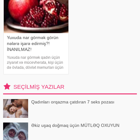
Yuxuda nar görmək görün
nələrə işarə edirmiş?!
İNANILMAZ!
Yuxuda nar görmək qadın üçün
ziyarət və mücevherata, kişi üçün
də övlada, dövlət məmurları üçün
terfie, zabitlər üçün əmrlərinin
keçməsinə, kəndli üçün oktyabr
bərəkətinə, tacir üçün çox quru,
SEÇILMIŞ YAZILAR
xalq üçün yaxşı bir idarəy
Qadınları orqazma çatdıran 7 seks pozası
Əkiz uşaq doğmaq üçün MÜTLƏQ OXUYUN