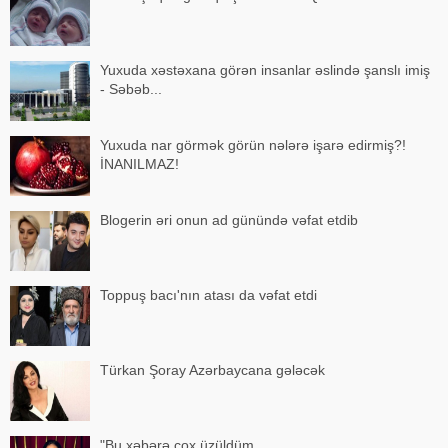
Yuxuda xəstəxana görən insanlar əslində şanslı imiş
- Səbəb...
Yuxuda nar görmək görün nələrə işarə edirmiş?!
İNANILMAZ!
Blogerin əri onun ad günündə vəfat etdib
Toppuş bacı'nın atası da vəfat etdi
Türkan Şoray Azərbaycana gələcək
"Bu xəbərə çox üzüldüm