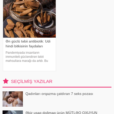
Endokrinologiy
problemlərə səbəb ola bilər
Ən güclü təbii antibiotik: Udi
hindi bitkisinin faydaları
Pandemiyada insanların
immuniteti gücləndirən təbii
məhsullara marağı da artdı. Bu
qidalardan ən önəmlisi isə udi
hindi bitkisidir. Udi hindinin
faydaları saymaqla bitmir. Bəs udi
hindi bitkisi nədir?. xəbər verir ki,
SEÇILMIŞ YAZILAR
ə
Qadınları orqazma çatdıran 7 seks pozası
Əkiz uşaq doğmaq üçün MÜTLƏQ OXUYUN