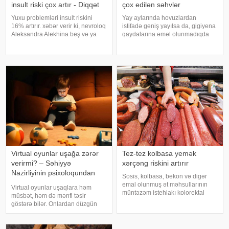
insult riski çox artır - Diqqət
çox edilən səhvlər
Yuxu problemləri insult riskini
Yay aylarında hovuzlardan
16% artırır. xəbər verir ki, nevroloq
istifadə geniş yayılsa da, gigiyena
Aleksandra Alekhina beş və ya
qaydalarına əməl olunmadıqda
daha çox yuxu pozğunluğu
müxtəlif infeksiyalara yoluxma
simptomundan əziyyət çəkən
riski artır. xəbər verir ki, hovuza
insanlarda insult riskinin ikiqat
girməzdən əvvəl və çıxdıqdan
artdığını deyib. İnsult ciddi və
sonra duş qəbul etmək, hovuz
həyat
kənarınd
Virtual oyunlar uşağa zərər
Tez-tez kolbasa yemək
verirmi? – Səhiyyə
xərçəng riskini artırır
Nazirliyinin psixoloqundan
Sosis, kolbasa, bekon və digər
tövsiyələr
emal olunmuş ət məhsullarının
Virtual oyunlar uşaqlara həm
müntəzəm istehlakı kolorektal
müsbət, həm də mənfi təsir
(yoğun və düz bağırsaq) xərçəngi
göstərə bilər. Onlardan düzgün
riskini artıra bilər. xəbər verir ki, bu
rejimdə istifadə edildikdə zehni
barədə Rusiya Səhiyyə
inkişafı dəstəkləsə də, həddindən
Nazirliyinin Milli Kliniki
artıq oynanılması fiziki və psixoloji