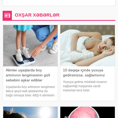
OXŞAR XƏBƏRLƏR
Alimlər uşaqlarda boy
10 dəqiqə içində yuxuya
artımının ləngiməsinin gizli
gedirsinizsə, sağlamsınız
səbəbini aşkar ediblər
Yuxuya getmə müddəti insanın
sağlamlığı haqqında vacib
Uşaqlarda boy artımının ləngiməsi
məlumat verə bilər.
təkcə qeyri-kafi qidalanma ilə
Mütəxəssislərin fikrincə, ideal vaxt
bağlı olmaya bilər. ABŞ-li alimlərin
10-20 dəqiqədir. xəbər verir ki,
yeni araşdırması göstərib ki,
davranış yönümlü yuxu təbabəti
bağırsaq mikrobiomundakı bəzi
üzrə mütəxəssis Mişel Drerupun
bakteriyalar hələ ana bətnində
sözlərinə görə
olarkən körpənin inkişafın