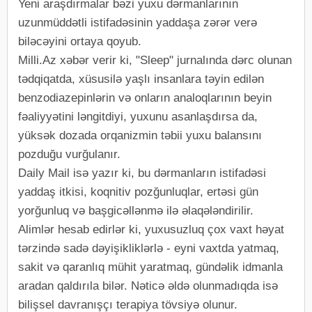
Yeni araşdırmalar bəzi yuxu dərmanlarının
uzunmüddətli istifadəsinin yaddaşa zərər verə
biləcəyini ortaya qoyub.
Milli.Az xəbər verir ki, "Sleep" jurnalında dərc olunan
tədqiqatda, xüsusilə yaşlı insanlara təyin edilən
benzodiazepinlərin və onların analoqlarının beyin
fəaliyyətini ləngitdiyi, yuxunu asanlaşdırsa da,
yüksək dozada orqanizmin təbii yuxu balansını
pozduğu vurğulanır.
Daily Mail isə yazır ki, bu dərmanların istifadəsi
yaddaş itkisi, koqnitiv pozğunluqlar, ertəsi gün
yorğunluq və başgicəllənmə ilə əlaqələndirilir.
Alimlər hesab edirlər ki, yuxusuzluq çox vaxt həyat
tərzində sadə dəyişikliklərlə - eyni vaxtda yatmaq,
sakit və qaranlıq mühit yaratmaq, gündəlik idmanla
aradan qaldırıla bilər. Nəticə əldə olunmadıqda isə
bilişsel davranışçı terapiya tövsiyə olunur.