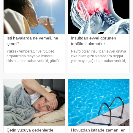
İsti havalarda nə yeməli, nə
İnsultdan əvvəl görünən
içməli?
təhlükəli əlamətlər
Yüksək temperatur və rütubət
Nevroloqlar insultdan əvvəl ortaya
orqanizmdə maye və mineral
çıxa bilən gizli əlamətlərə diqqət
itkisini artırır. xəbər verir ki, güclü
yetirməyə çağırıblar. xəbər verir ki,
tərləmə nəticəsində yaranan su
insult bəzi hallarda qəfil baş
və mineral çatışmazlığı huşun
vermir və beyin günlər, hətta
itirilməsinə, başgicəllənmə və
həftələr əvvəl müəyyən siqnallar
ürəkbulanma kimi hallara səbəb
verə bilər. Lakin b
ol
Çətin yuxuya gedənlərdə
Hovuzdan istifadə zamanı ən