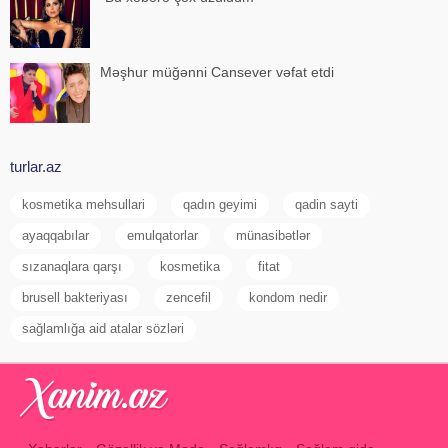
Məşhur müğənni Cansever vəfat etdi
turlar.az
kosmetika mehsullari
qadın geyimi
qadin sayti
ayaqqabılar
emulqatorlar
münasibətlər
sızanaqlara qarşı
kosmetika
fitat
brusell bakteriyası
zencefil
kondom nedir
sağlamlığa aid atalar sözləri