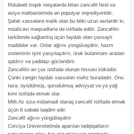
Rütubətli tropik meşələrdə bitən zəncəfil hind və
asiya mətbəxlərində ən populyar inqrediyentdir.
Şəfalı xassələrə malik olan bu bitki uzun əsrlərdir ki,
müalicəvi məqsədlərlə də istifadə edilir. Zəncəfilin
tərkibində sağlamlıq üçün faydalı olan çoxsaylı
maddələr var. Onlar ağrını yüngülıəşdirir, həzm
sisteminin işini yaxşılaşdırır, ürək bulanmanı aradan
qaldırır və yaddaşı gücləndirir.
Zəncəfilin ən çox istifadə olunan hissəsi köküdür.
Çünki zəngin faydalı xassələri məhz buradadır. Onu
təzə, üyüdülmüş, qurudulmuş ədviyyat və ya yağ
kimi istifadə etmək olar.
Milli.Az sizə mütəmadi olaraq zəncəfil istifadə etmək
üçün 8 səbəbi təqdim edir.
Zəncəfil ağrını yüngülləşdirir
Corciya Universitetində aparılan tədqiqatların