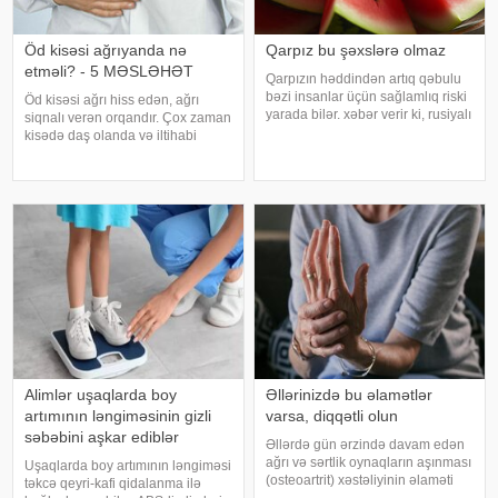
Öd kisəsi ağrıyanda nə
Qarpız bu şəxslərə olmaz
etməli? - 5 MƏSLƏHƏT
Qarpızın həddindən artıq qəbulu
bəzi insanlar üçün sağlamlıq riski
Öd kisəsi ağrı hiss edən, ağrı
yarada bilər. xəbər verir ki, rusiyalı
siqnalı verən orqandır. Çox zaman
diyetoloq Olqa Yamilovanın
kisədə daş olanda və iltihabi
sözlərinə görə, xüsusilə böyrək və
xəstəliklərdə ağrıyır. Kəskin
şəkərli diabet xəstələri bu
pristuplarda ilk işiniz təcili yardım
meyvəni ehtiyatla istehla
çağırıb, xəstəxanaya çatmaqdır,
bu zaman hətta ağrıkəsic
Alimlər uşaqlarda boy
Əllərinizdə bu əlamətlər
artımının ləngiməsinin gizli
varsa, diqqətli olun
səbəbini aşkar ediblər
Əllərdə gün ərzində davam edən
ağrı və sərtlik oynaqların aşınması
Uşaqlarda boy artımının ləngiməsi
(osteoartrit) xəstəliyinin əlaməti
təkcə qeyri-kafi qidalanma ilə