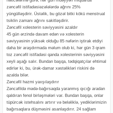
nəticələrinə görə, hər gün müəyyən miqdarda
zəncəfil istifadəsiəzələlərdə ağrını 25%
yüngülləşdirir. Üstəlik, bu gözəl bitki kökü menstrual
tsiklin zamanı ağrını sakitləşdirir.
Zəncəfil xolesterin səviyyəsini azaldır
45 gün ərzində davam edən və xolesterin
səviyyəsinin yüksək olduğu 85 nəfərin iştirak etdiyi
daha bir araşdırmada məlum olub ki, hər gün 3 qram
toz zəncəfil istifadəsi qanda xolesterinin səviyyəsini
xeyli aşağı salır. Bundan başqa, tədqiqatçılar ehtimal
edirlər ki, bu, ürək-damar xəstəlikləri riskini də
azalda bilər.
Zəncəfil həzmi yaxşılaşdırır
Zəncəfildə mədə-bağırsaqda yaranmış qıcığı aradan
qaldıran fenol birləşmələri var. Bundan başqa, onlar
tüpürcək istehsalını artırır və beləliklə, yediklərimizin
bağırsaqlara düşməsini asanlaşdırır. 24 sağlam