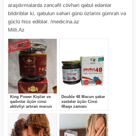
araşdırmalarda zəncəfil cövhəri qəbul edənlər
bildiriblər ki, qəbulun səhəri günü özlərini gümrah və
güclü hiss ediblər. /medicina.az
Milli.Az