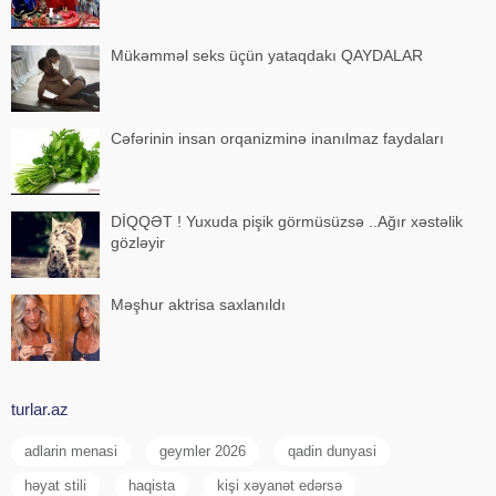
Mükəmməl seks üçün yataqdakı QAYDALAR
Cəfərinin insan orqanizminə inanılmaz faydaları
DİQQƏT ! Yuxuda pişik görmüsüzsə ..Ağır xəstəlik
gözləyir
Məşhur aktrisa saxlanıldı
turlar.az
adlarin menasi
geymler 2026
qadin dunyasi
həyat stili
haqista
kişi xəyanət edərsə