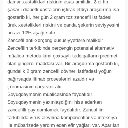
damar xəstəlikləri riskinin əsas amilidir. 2-ci tip
şəkərli diabetli xəstələrin iştirak etdiyi araşdırma isə
göstərib ki, hər gün 2 qram toz zəncəfil istifadəsi
ürək xəstəlikləri riskini və qanda şəkərin səviyyəsini
ən azı 10% aşağı salır.
Zəncəfil anti-xərçəng xüsusiyyətlərə malikdir
Zəncəfilin tərkibində xərçəngin potensial alternativ
müalicə metodu kimi çoxsaylı tədqiqatların predmeti
olan gingerol maddəsi var. Bir araşdırma göstərib ki,
gündəlik 2 qram zəncəfil cövhəri istifadəsi yoğun
bağırsaqda iltihab proseslərini azaldır və
çürüməsinin qarşısını alır.
Soyuqdəymənin müalicəsində faydalıdır
Soyuqdəymənin yaxınlaşdığını hiss edərkən
zəncəfilli çay dəmləmək faydalıdır. Zəncəfilin
tərkibində virus əleyhinə komponentlər və infeksiya
ilə mübarizədə yardım edən efir yağları var. Aparılan