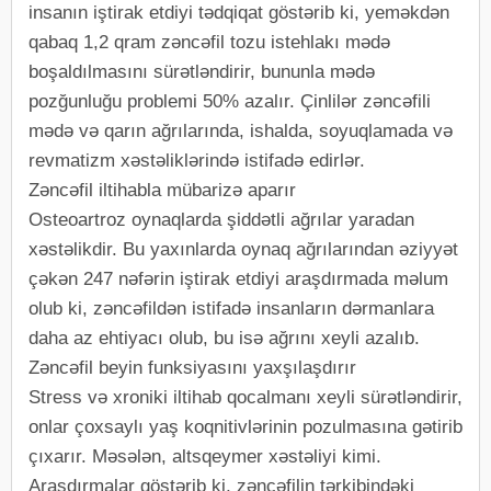
insanın iştirak etdiyi tədqiqat göstərib ki, yeməkdən
qabaq 1,2 qram zəncəfil tozu istehlakı mədə
boşaldılmasını sürətləndirir, bununla mədə
pozğunluğu problemi 50% azalır. Çinlilər zəncəfili
mədə və qarın ağrılarında, ishalda, soyuqlamada və
revmatizm xəstəliklərində istifadə edirlər.
Zəncəfil iltihabla mübarizə aparır
Osteoartroz oynaqlarda şiddətli ağrılar yaradan
xəstəlikdir. Bu yaxınlarda oynaq ağrılarından əziyyət
çəkən 247 nəfərin iştirak etdiyi araşdırmada məlum
olub ki, zəncəfildən istifadə insanların dərmanlara
daha az ehtiyacı olub, bu isə ağrını xeyli azalıb.
Zəncəfil beyin funksiyasını yaxşılaşdırır
Stress və xroniki iltihab qocalmanı xeyli sürətləndirir,
onlar çoxsaylı yaş koqnitivlərinin pozulmasına gətirib
çıxarır. Məsələn, altsqeymer xəstəliyi kimi.
Araşdırmalar göstərib ki, zəncəfilin tərkibindəki