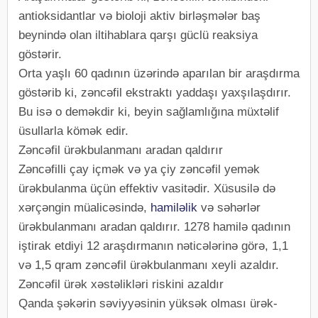
antioksidantlar və bioloji aktiv birləşmələr baş
beynində olan iltihablara qarşı güclü reaksiya
göstərir.
Orta yaşlı 60 qadının üzərində aparılan bir araşdırma
göstərib ki, zəncəfil ekstraktı yaddaşı yaxşılaşdırır.
Bu isə o deməkdir ki, beyin sağlamlığına müxtəlif
üsullarla kömək edir.
Zəncəfil ürəkbulanmanı aradan qaldırır
Zəncəfilli çay içmək və ya çiy zəncəfil yemək
ürəkbulanma üçün effektiv vasitədir. Xüsusilə də
xərçəngin müalicəsində,
hamiləlik
və səhərlər
ürəkbulanmanı aradan qaldırır. 1278 hamilə qadının
iştirak etdiyi 12 araşdırmanın nəticələrinə görə, 1,1
və 1,5 qram zəncəfil ürəkbulanmanı xeyli azaldır.
Zəncəfil ürək xəstəlikləri riskini azaldır
Qanda şəkərin səviyyəsinin yüksək olması ürək-