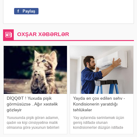
f
Paylaş
OXŞAR XƏBƏRLƏR
DİQQƏT ! Yuxuda pişik
Yayda ən çox edilən səhv -
görmüsüzsə ..Ağır xəstəlik
Kondisionerin yaratdığı
gözləyir
təhlükələr
Yuxusunda pişik görən adamın,
Yay aylarında sərinləmək üçün
qadın və kişi cinsiyyətinə malik
geniş istifadə olunan
olmasına görə yuxunun təbirləri
kondisionerlər düzgün istifadə
dəyişir. Əgər bu yuxunu görən
edilmədikdə müxtəlif sağlamlıq