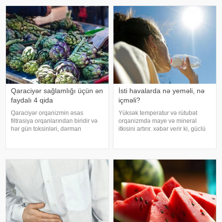
adam bir kişisə, bu kişinin normal
problemlərinə səbəb ola bilər.
həyatında diqqətsiz bir şəxsiyyətə
xəbər verir ki, ani temperatur
sahib olduğu, ətrafındak
dəyişiklikləri, quru hava və
baxımsız kondisionerlərd
Qaraciyər sağlamlığı üçün ən
İsti havalarda nə yeməli, nə
faydalı 4 qida
içməli?
Qaraciyər orqanizmin əsas
Yüksək temperatur və rütubət
filtrasiya orqanlarından biridir və
orqanizmdə maye və mineral
hər gün toksinləri, dərman
itkisini artırır. xəbər verir ki, güclü
qalıqlarını və maddələr
tərləmə nəticəsində yaranan su
mübadiləsi nəticəsində yaranan
və mineral çatışmazlığı huşun
tullantıları emal edir. "Euroonco"
itirilməsinə, başgicəllənmə və
federal ekspert onkologiya
ürəkbulanma kimi hallara səbəb
klinikalar
ol