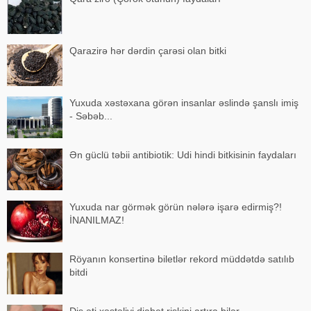
Qarazirə hər dərdin çarəsi olan bitki
Yuxuda xəstəxana görən insanlar əslində şanslı imiş
- Səbəb...
Ən güclü təbii antibiotik: Udi hindi bitkisinin faydaları
Yuxuda nar görmək görün nələrə işarə edirmiş?!
İNANILMAZ!
Röyanın konsertinə biletlər rekord müddətdə satılıb
bitdi
Diş əti xəstəliyi diabet riskini artıra bilər -