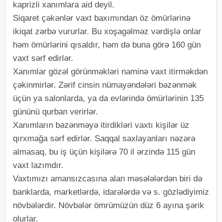
kaprizli xanımlara aid deyil.
Siqaret çəkənlər vaxt baxımından öz ömürlərinə
ikiqat zərbə vururlar. Bu xoşagəlməz vərdişlə onlar
həm ömürlərini qısaldır, həm də buna görə 160 gün
vaxt sərf edirlər.
Xanımlar gözəl görünməkləri naminə vaxt itirməkdən
çəkinmirlər. Zərif cinsin nümayəndələri bəzənmək
üçün ya salonlarda, ya da evlərində ömürlərinin 135
gününü qurban verirlər.
Xanımların bəzənməyə itirdikləri vaxtı kişilər üz
qırxmağa sərf edirlər. Saqqal saxlayanları nəzərə
almasaq, bu iş üçün kişilərə 70 il ərzində 115 gün
vaxt lazımdır.
Vaxtımızı amansızcasına alan məsələlərdən biri də
banklarda, marketlərdə, idarələrdə və s. gözlədiyimiz
növbələrdir. Növbələr ömrümüzün düz 6 ayına şərik
olurlar.