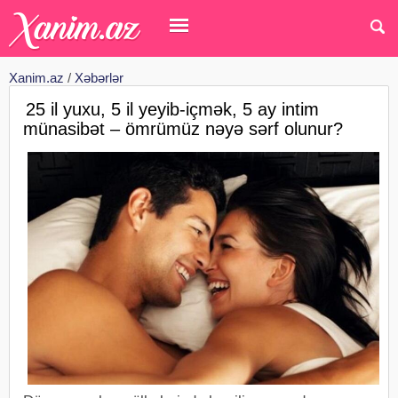
Xanim.az
/
Xəbərlər
25 il yuxu, 5 il yeyib-içmək, 5 ay intim
münasibət – ömrümüz nəyə sərf olunur?