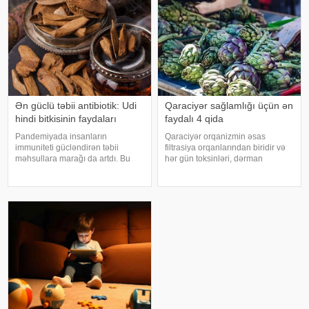
araşdırma zamanı son 45 i
Ən güclü təbii antibiotik: Udi
Qaraciyər sağlamlığı üçün ən
hindi bitkisinin faydaları
faydalı 4 qida
Pandemiyada insanların
Qaraciyər orqanizmin əsas
immuniteti gücləndirən təbii
filtrasiya orqanlarından biridir və
məhsullara marağı da artdı. Bu
hər gün toksinləri, dərman
qidalardan ən önəmlisi isə udi
qalıqlarını və maddələr
hindi bitkisidir. Udi hindinin
mübadiləsi nəticəsində yaranan
faydaları saymaqla bitmir. Bəs udi
tullantıları emal edir. "Euroonco"
hindi bitkisi nədir?. xəbər verir ki,
federal ekspert onkologiya
ə
klinikalar