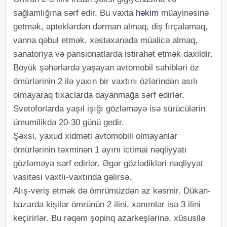
sağlamlığına sərf edir. Bu vaxta
həkim
müayinəsinə
getmək, apteklərdən dərman almaq, diş fırçalamaq,
vanna qəbul etmək, xəstəxanada müalicə almaq,
sanatoriya və pansionatlarda istirahət etmək daxildir.
Böyük şəhərlərdə yaşayan avtomobil sahibləri öz
ömürlərinin 2 ilə yaxın bir vaxtını özlərindən asılı
olmayaraq tıxaclarda dayanmağa sərf edirlər.
Svetoforlarda yaşıl işığı gözləməyə isə sürücülərin
ümumilikdə 20-30 günü gedir.
Şəxsi, yaxud xidməti avtomobili olmayanlar
ömürlərinin təxminən 1 ayını ictimai nəqliyyatı
gözləməyə sərf edirlər. Əgər gözlədikləri nəqliyyat
vasitəsi vaxtlı-vaxtında gəlirsə.
Alış-veriş etmək də ömrümüzdən az kəsmir. Dükan-
bazarda kişilər ömrünün 2 ilini, xanımlar isə 3 ilini
keçirirlər. Bu rəqəm şopinq azarkeşlərinə, xüsusilə