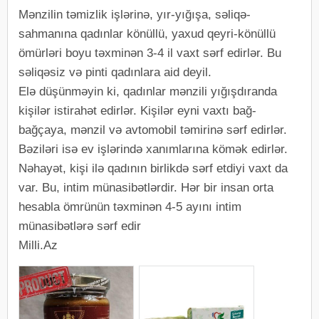
Mənzilin təmizlik işlərinə, yır-yığışa, səliqə-
sahmanına qadınlar könüllü, yaxud qeyri-könüllü
ömürləri boyu təxminən 3-4 il vaxt sərf edirlər. Bu
səliqəsiz və pinti qadınlara aid deyil.
Elə düşünməyin ki, qadınlar mənzili yığışdıranda
kişilər istirahət edirlər. Kişilər eyni vaxtı bağ-
bağçaya, mənzil və avtomobil təmirinə sərf edirlər.
Bəziləri isə ev işlərində xanımlarına kömək edirlər.
Nəhayət, kişi ilə qadının birlikdə sərf etdiyi vaxt da
var. Bu, intim münasibətlərdir. Hər bir insan orta
hesabla ömrünün təxminən 4-5 ayını intim
münasibətlərə sərf edir
Milli.Az