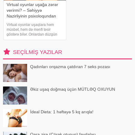
Virtual oyunlar uşağa zərər
verirmi? – Səhiyyə
Nazirliyinin psixoloqundan
tövsiyələr
Virtual oyunlar uşaqlara həm
müsbət, həm də mənfi təsir
göstərə bilər. Onlardan düzgün
rejimdə istifadə edildikdə zehni
inkişafı dəstəkləsə də, həddindən
artıq oynanılması fiziki və psixoloji
SEÇILMIŞ YAZILAR
problemlərə səbəb ola bilər
Qadınları orqazma çatdıran 7 seks pozası
Əkiz uşaq doğmaq üçün MÜTLƏQ OXUYUN
İdeal Dieta: 1 həftəyə 5 kq arıqla!
Qara zirə (Çörək otunun) faydaları