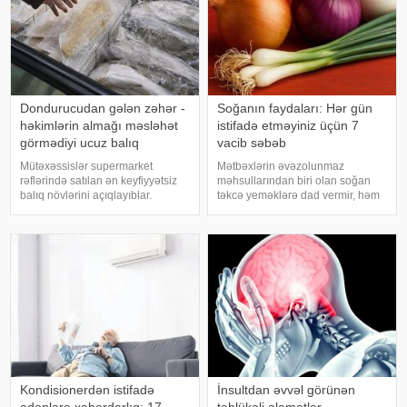
Dondurucudan gələn zəhər -
Soğanın faydaları: Hər gün
həkimlərin almağı məsləhət
istifadə etməyiniz üçün 7
görmədiyi ucuz balıq
vacib səbəb
Mütəxəssislər supermarket
Mətbəxlərin əvəzolunmaz
rəflərində satılan ən keyfiyyətsiz
məhsullarından biri olan soğan
balıq növlərini açıqlayıblar.
təkcə yeməklərə dad vermir, həm
Dondurulmuş balıq tez və faydalı
də sağlamlıq üçün çoxsaylı
şam yeməyi üçün ideal seçim kimi
faydaları ilə seçilir. xəbər verir ki,
görünür. xarici mediaya istinadən
tərkibindəki vitaminlər, minerallar
xəbər verir ki, supermarketlərdək
və antioksidantlar sayəsində soğa
Kondisionerdən istifadə
İnsultdan əvvəl görünən
edənlərə xəbərdarlıq: 17
təhlükəli əlamətlər