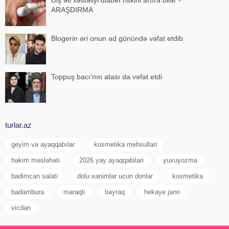
ARAŞDIRMA
Blogerin əri onun ad günündə vəfat etdib
Toppuş bacı'nın atası da vəfat etdi
turlar.az
geyim və ayaqqabılar
kosmetika mehsullari
həkim məsləhəti
2026 yay ayaqqabilari
yuxuyozma
badimcan salati
dolu xanimlar ucun donlar
kosmetika
badambura
maraqlı
bayraq
hekaye janri
vicdan