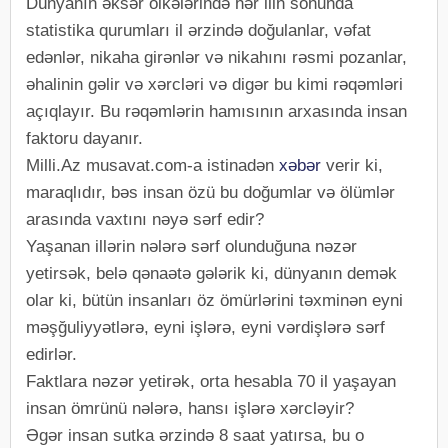
Dünyanın əksər ölkələrində hər ilin sonunda
statistika qurumları il ərzində doğulanlar, vəfat
edənlər, nikaha girənlər və nikahını rəsmi pozanlar,
əhalinin gəlir və xərcləri və digər bu kimi rəqəmləri
açıqlayır. Bu rəqəmlərin hamısının arxasında insan
faktoru dayanır.
Milli.Az musavat.com-a istinadən
xəbər
verir ki,
maraqlıdır, bəs insan özü bu doğumlar və ölümlər
arasında vaxtını nəyə sərf edir?
Yaşanan illərin nələrə sərf olunduğuna nəzər
yetirsək, belə qənaətə gələrik ki, dünyanın demək
olar ki, bütün insanları öz ömürlərini təxminən eyni
məşğuliyyətlərə, eyni işlərə, eyni vərdişlərə sərf
edirlər.
Faktlara nəzər yetirək, orta hesabla 70 il yaşayan
insan ömrünü nələrə, hansı işlərə xərcləyir?
Əgər insan sutka ərzində 8 saat yatırsa, bu o