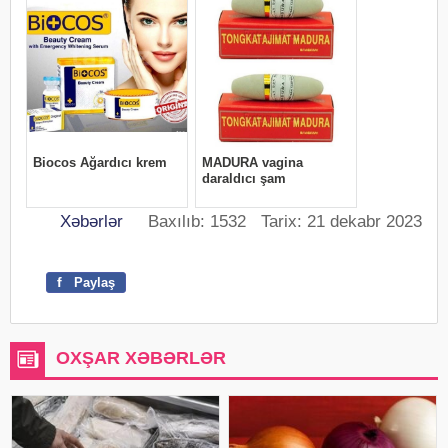
Xəbərlər
Baxılıb: 1532 Tarix: 21 dekabr 2023
f
Paylaş
OXŞAR XƏBƏRLƏR