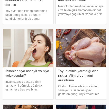
dərəcə
Nevroloqlar insultdan əvvəl ortaya
çıxa bilən gizli əlamətlərə diqqət
Yay aylarında istidən qorunmaq
yetirməyə çağırıblar. xəbər verir ki,
üçün geniş istifadə olunan
insult bəzi hallarda qəfil baş
kondisionerlər ürək-damar
vermir və beyin günlər, hətta
xəstəlikləri olan şəxslər üçün ciddi
həftələr əvvəl müəyyən siqnallar
risk yarada bilər. xəbər verir ki,
verə bilər. Lakin b
kardioloqların bildirdiyinə görə,
tərli halda qəfil çox soyuq otağ
İnsanlar niyə əsnəyir və niyə
Toyuq ətinin yaratdığı ciddi
yoluxucudur?
risklər: Alimlərdən yeni
araşdırma
İnsan sadəcə başqa birinin
əsnədiyini görməklə özü də
Oksford Universitetinin alimləri
əsnəməyə başlaya bilər.
sənaye üsulu ilə fəaliyyət
Maraqlıdır ki, bu qəribə təsir bəzi
göstərən quşçuluq fermalarının
heyvanlarda da müşahidə olunur.
təhlükəli bakteriyaların yayılması
xarici mediaya istinadən xəbər
baxımından ciddi risk daşıya
verir ki, əsnəmək insan
biləcəyini bildiriblər. xəbər verir ki,
orqanizminin ən adi