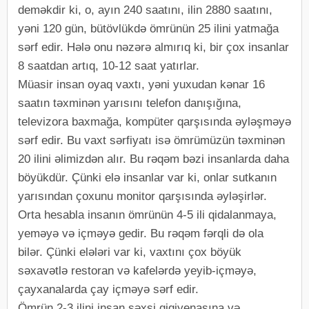
deməkdir ki, o, ayın 240 saatını, ilin 2880 saatını,
yəni 120 gün, bütövlükdə ömrünün 25 ilini yatmağa
sərf edir. Hələ onu nəzərə almırıq ki, bir çox insanlar
8 saatdan artıq, 10-12 saat yatırlar.
Müasir insan oyaq vaxtı, yəni yuxudan kənar 16
saatın təxminən yarısını telefon danışığına,
televizora baxmağa, kompüter qarşısında əyləşməyə
sərf edir. Bu vaxt sərfiyatı isə ömrümüzün təxminən
20 ilini əlimizdən alır. Bu rəqəm bəzi insanlarda daha
böyükdür. Çünki elə insanlar var ki, onlar sutkanın
yarısından çoxunu monitor qarşısında əyləşirlər.
Orta hesabla insanın ömrünün 4-5 ili qidalanmaya,
yeməyə və içməyə gedir. Bu rəqəm fərqli də ola
bilər. Çünki elələri var ki, vaxtını çox böyük
səxavətlə restoran və kafelərdə yeyib-içməyə,
çayxanalarda çay içməyə sərf edir.
Ömrün 2-3 ilini insan şəxsi gigiyenasına və