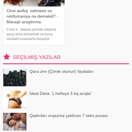
Cinsi asıllıq: satiriasis və
nimfomaniya nə deməkdi? -
Maraqlı araşdırma
Cinsi ə . laqəyə girmək istəyinə
qarşı dura bilməmək və bunu
müxtəlif insanlarla təsadüfi
şəkildə həyata keçirmək kimi təyin
olunan bir problemdir. bu barədə
araşdırıb. "Səhər, günorta və
SEÇILMIŞ YAZILAR
axşam başqa bir qadın/kişi il
Qara zirə (Çörək otunun) faydaları
İdeal Dieta: 1 həftəyə 5 kq arıqla!
Qadınları orqazma çatdıran 7 seks pozası