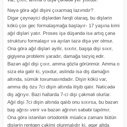
Nəyə görə ağıl dişini çıxarmaq lazımdır?
Digər çeynəyici dişlərdən fərqli olaraq, bu dişlərin
kökü çox gec formalaşmağa başlayır- 17 yaşına kimi
ağıl dişləri yatır. Proses işə düşəndə isə artıq çənə
strukturu formalaşır və ayılan təzə dişə yer olmur.
Ona görə ağıl dişləri əyilir, sıxılır, başqa dişi sıxır,
gigiyena problemi yaradır, damağa təzyiq edir.
Bəzən ağıl dişi çıxır, amma gözlə görünmür. Amma o
sizə elə gəlir ki, yoxdur, əslində isə diş damağın
altında, sümük toxumasındadır. Dişin kökü var,
amma diş özu 7ci dişin altında ilişib qalır. Nəticədə
diş ağrıyır. Bəzi hallarda 7-ci dişi çəkməli olurlar.
Ağıl dişi 7ci dişin altında qalıb onu sıxırsa, bu bəzən
baş ağrısı verir və bəzən ağrının səbəbi tapılmır.
Ona görə istənilən ortodontik müalicə zamanı bütün
dişlərin rentgen çəkimi olunmalıdır ki, əgər altda