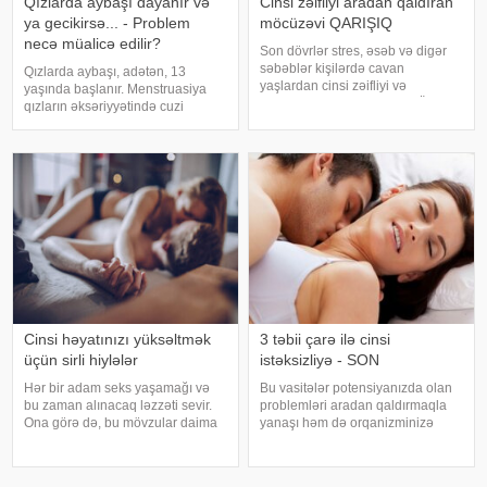
Qızlarda aybaşı dayanır və
Cinsi zəifliyi aradan qaldıran
ya gecikirsə... - Problem
möcüzəvi QARIŞIQ
necə müalicə edilir?
Son dövrlər stres, əsəb və digər
səbəblər kişilərdə cavan
Qızlarda aybaşı, adətən, 13
yaşlardan cinsi zəifliyi və
yaşında başlanır. Menstruasiya
impotensiyaya səbəb olur. Ölkə.az
qızların əksəriyyətində cuzi
bildirir ki, bu yaxınlarda alimlər
ağrılarla keçir. Bu ağrıları aradan
cinsi zəifliyi aradan qaldıran
qaldırmaq üçün təbii vasitələrdə
maraqlı qarışıq barədə məlumat
istifadə etmək olar – ot
yayıblar
dəmləmələri (məsələn,
çobanyastığı), garnı
Cinsi həyatınızı yüksəltmək
3 təbii çarə ilə cinsi
üçün sirli hiylələr
istəksizliyə - SON
Hər bir adam seks yaşamağı və
Bu vasitələr potensiyanızda olan
bu zaman alınacaq ləzzəti sevir.
problemləri aradan qaldırmaqla
Ona görə də, bu mövzular daima
yanaşı həm də orqanizminizə
maraqla oxunur, tətbiq etmək
ümumi şəkildə müsbət təsir
üçün istifadə edilir. Həyəcanın
göstərəcək. Bal və qoz. .
dozasını yüksəltmək, zövq
Mütəxəssislər tərəfindən bu