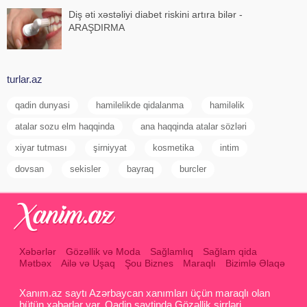
Diş əti xəstəliyi diabet riskini artıra bilər -
ARAŞDIRMA
turlar.az
qadin dunyasi
hamilelikde qidalanma
hamiləlik
atalar sozu elm haqqinda
ana haqqinda atalar sözləri
xiyar tutması
şirniyyat
kosmetika
intim
dovsan
sekisler
bayraq
burcler
Xəbərlər
Gözəllik və Moda
Sağlamlıq
Sağlam qida
Mətbəx
Ailə və Uşaq
Şou Biznes
Maraqlı
Bizimlə Əlaqə
Xanım.az saytı Azərbaycan xanımları üçün maraqlı olan
bütün xəbərlər var. Qadin saytinda Gözəllik sirrləri ,