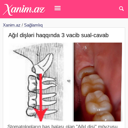
Xanim.az
/
Sağlamlıq
Ağıl dişləri haqqında 3 vacib sual-cavab
Stomatoloqların baş bəlası olan "Ağıl dişi" mövzusu