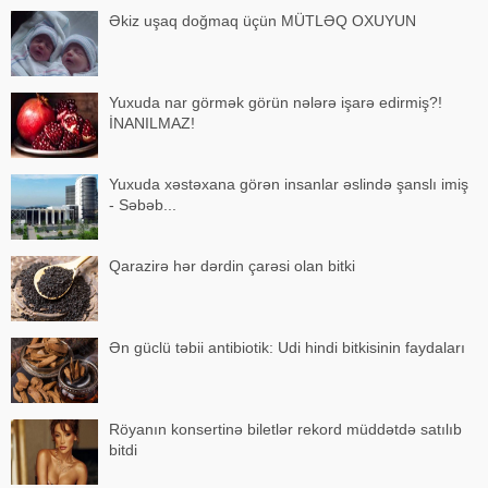
Əkiz uşaq doğmaq üçün MÜTLƏQ OXUYUN
Yuxuda nar görmək görün nələrə işarə edirmiş?!
İNANILMAZ!
Yuxuda xəstəxana görən insanlar əslində şanslı imiş
- Səbəb...
Qarazirə hər dərdin çarəsi olan bitki
Ən güclü təbii antibiotik: Udi hindi bitkisinin faydaları
Röyanın konsertinə biletlər rekord müddətdə satılıb
bitdi