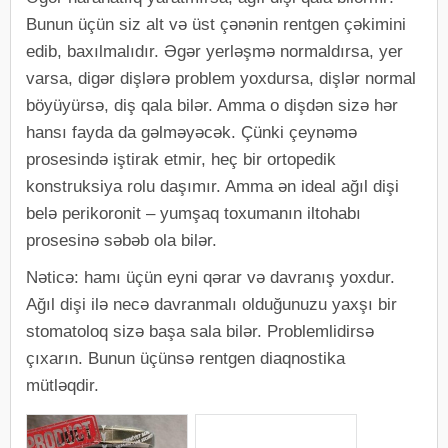
Bunun üçün siz alt və üst çənənin rentgen çəkimini
edib, baxılmalıdır. Əgər yerləşmə normaldırsa, yer
varsa, digər dişlərə problem yoxdursa, dişlər normal
böyüyürsə, diş qala bilər. Amma o dişdən sizə hər
hansı fayda da gəlməyəcək. Çünki çeynəmə
prosesində iştirak etmir, heç bir ortopedik
konstruksiya rolu daşımır. Amma ən ideal ağıl dişi
belə perikoronit – yumşaq toxumanın iltohabı
prosesinə səbəb ola bilər.
Nəticə: hamı üçün eyni qərar və davranış yoxdur.
Ağıl dişi ilə necə davranmalı olduğunuzu yaxşı bir
stomatoloq sizə başa sala bilər. Problemlidirsə
çıxarın. Bunun üçünsə rentgen diaqnostika
mütləqdir.