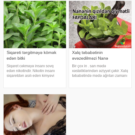
dünyasında uçmaq, hər hüceyrəsi
qarışığın "Viaqra"dan da güçlü
ilə zövq
olmas
Siqareti tərgitməyə kömək
Xalq təbabətinin
edən bitki
əvəzedilməzi Nanə
Siqaret cəkməyə insanı sovq
Bir çox in . san mədə
edən nikotindir. Nikotin insanı
xəstəliklərindən əziyyət çəkir. Xalq
siqaretdən asılı eden kimyəvi
təbabətində mədə ağrıları zamanı
maddədir. Məhz bu asılılığa görə
ən yaxşı bitki kimi nanənin adı
siqareti tərgitmək bir çox hallarda
çəkilir. Mütəxəssislər iştaha və
çox çətin olur. Bəzi bitkilər bu işdə
qaz problemi olanlara, mədə
kömək edə bilər. Belə bitkilərdə
ağrısından əziyyət çəkənlərə
yaban