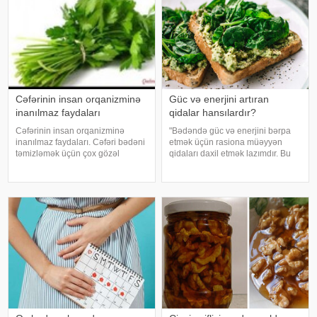
Cəfərinin insan orqanizminə
Güc və enerjini artıran
inanılmaz faydaları
qidalar hansılardır?
Cəfərinin insan orqanizminə
"Bədəndə güc və enerjini bərpa
inanılmaz faydaları. Cəfəri bədəni
etmək üçün rasiona müəyyən
təmizləmək üçün çox gözəl
qidaları daxil etmək lazımdır. Bu
qidadır. 15-16 dənə cəfərini
qidalara ispanaq, avokado və çia
saplağı ilə birlikdə
toxumları daxildir". Bu barədə
havanda(blender)yaxşıca əzirik,
rusiyalı diyetoloqlar danışıblar.
üzərinə, yarım limon sıxırıq
İspanaq immunitet sistemin
yaxşıca qarışdırırıq