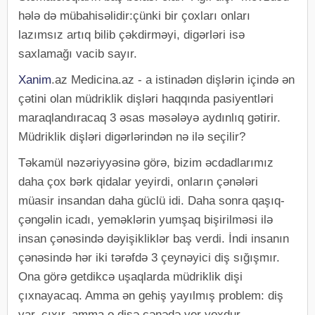
hələ də mübahisəlidir:çünki bir çoxları onları
lazımsız artıq bilib çəkdirməyi, digərləri isə
saxlamağı vacib sayır.
Xanim
.az Medicina.az - a istinadən dişlərin içində ən
çətini olan müdriklik dişləri haqqında pasiyentləri
maraqlandıracaq 3 əsas məsələyə aydınlıq gətirir.
Müdriklik dişləri digərlərindən nə ilə seçilir?
Təkamül nəzəriyyəsinə görə, bizim əcdadlarımız
daha çox bərk qidalar yeyirdi, onların çənələri
müasir insandan daha güclü idi. Daha sonra qaşıq-
çəngəlin icadı, yeməklərin yumşaq bişirilməsi ilə
insan çənəsində dəyişikliklər baş verdi. İndi insanın
çənəsində hər iki tərəfdə 3 çeynəyici diş sığışmır.
Ona görə getdikcə uşaqlarda müdriklik dişi
çıxnayacaq. Amma ən gehiş yayılmış problem: diş
var, çıxır, amma o dişə çənədə yer yoxdur.