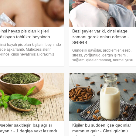
insi həyatı pis olan kişiləri
Bəzi şeylər var ki, cinsi əlaqə
özləyən təhlükə: beynində
zamanı gərək onları edəsən -
SƏBƏB
insi həyatı pis olan kişilərin beynində
ədə aşkarlanıb. Mütəxəssislərin
Gündəlik qayğılar, problemlər, əsəb,
ikrincə, cinsi həyatımızla idrakımız
stress, yorğunluq, gərgin iş rejimi,
rasında birbaşa əlaqə var. Pis bir
sağlam qidalanmamaq, normal yuxu
insi həyat gələcək illərdə yaddaş
rejiminin olmaması bir çox xəstəlikləri
roblemlərinin xəbərçisi ola bilər.
tətikləyir. Kişilərdə isə həm də cinsi
BŞ-ı
zəifliyə gətirib çıxara bilir. Cins
səblər sakitləşir, baş ağrısı
Kişilər bu süddən içsə qadınlar
ayanır - 1 dəqiqə vaxt lazımdı
məmnun qalır - Cinsi gücünü