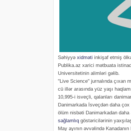
Səhiyyə
xidməti
inkişaf etmiş ölk
Publika.az xarici mətbuata istin
Universitetinin alimləri gəlib.
"Live Science" jurnalında çıxan 
cü illər arasında yüz yaşı haqla
10,995-i isveçli, qalanları danima
Danimarkada İsveçdən daha çox o
ölüm nisbəti Danimarkadan daha a
sağlamlıq
göstəricilərinin yaxşılaş
May ayının əvvəlində Kanadanın K