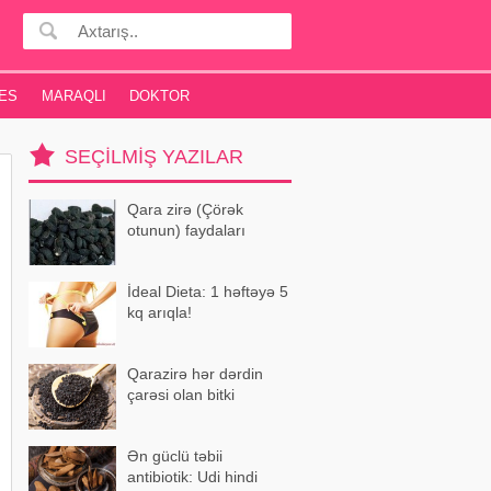
ES
MARAQLI
DOKTOR
SEÇILMIŞ YAZILAR
Qara zirə (Çörək
otunun) faydaları
İdeal Dieta: 1 həftəyə 5
kq arıqla!
Qarazirə hər dərdin
çarəsi olan bitki
Ən güclü təbii
antibiotik: Udi hindi