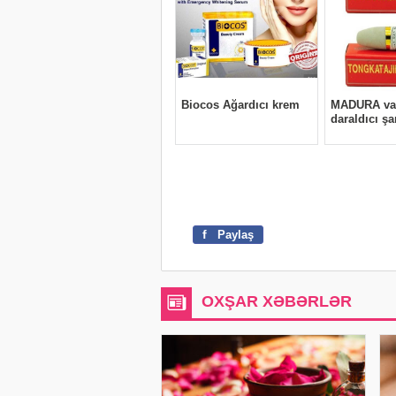
f
Paylaş
OXŞAR XƏBƏRLƏR