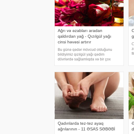
Ağrı və əzabları aradan
C
qaldırdan yağ - Qızılgül yağı
g
cinsi həvəsi artırır
C
z
Bu günə qədər mövcud olduğunu
f
bildiyimiz qızılgül yağı qədim
a
dövrlərdə sağlamlıqda və bir çox
c
xəstəliklərin müalicəsində istifadə
p
edilən əsas yağdır. Osmanlı
A
təbabətində "ağrı kəsici" olaraq
xatırlanan qızılgü
Qadınlarda tez-tez ayaq
Ə
ağrılarının - 11 ƏSAS SƏBƏBİ
d