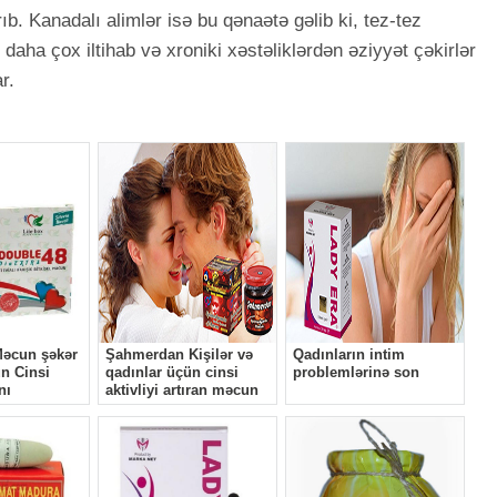
ıb. Kanadalı alimlər isə bu qənaətə gəlib ki, tez-tez
daha çox iltihab və xroniki xəstəliklərdən əziyyət çəkirlər
r.