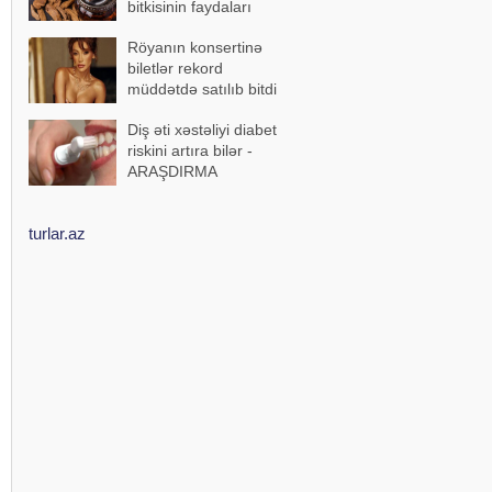
bitkisinin faydaları
Röyanın konsertinə
biletlər rekord
müddətdə satılıb bitdi
Diş əti xəstəliyi diabet
riskini artıra bilər -
ARAŞDIRMA
turlar.az