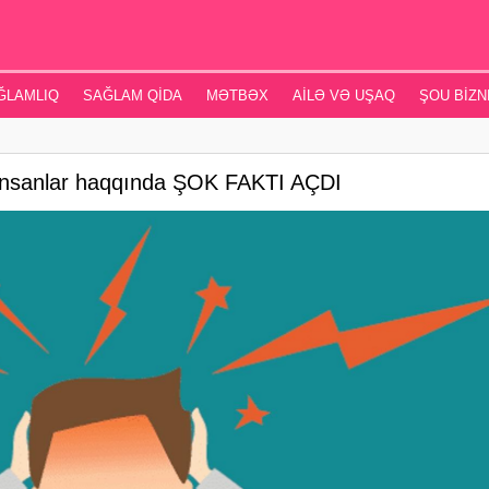
ĞLAMLIQ
SAĞLAM QIDA
MƏTBƏX
AILƏ VƏ UŞAQ
ŞOU BIZN
 insanlar haqqında ŞOK FAKTI AÇDI