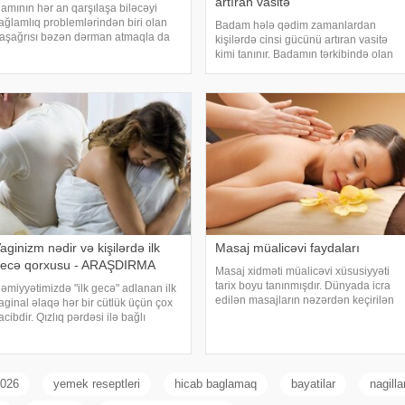
artıran vasitə
amının hər an qarşılaşa biləcəyi
ağlamlıq problemlərindən biri olan
Badam hələ qədim zamanlardan
aşağrısı bəzən dərman atmaqla da
kişilərdə cinsi gücünü artıran vasitə
eçmir. Ancaq onun qarşısını təbii
kimi tanınır. Badamın tərkibində olan
sullarla almaq mümkündür. Bununla
nadir arginin aminturşusu təbii
ağlı orta əsrlər dövrünün ən böyük
potensiya stimullaşdırıcısıdır.
əbiblərində
Həmçinin badam testosteronun ifrazını
artıran maqneziu
aginizm nədir və kişilərdə ilk
Masaj müalicəvi faydaları
ecə qorxusu - ARAŞDIRMA
Masaj xidməti müalicəvi xüsusiyyəti
tarix boyu tanınmışdır. Dünyada icra
əmiyyətimizdə "ilk gecə" adlanan ilk
edilən masajların nəzərdən keçirilən
aginal əlaqə hər bir cütlük üçün çox
zaman göstərir ki, bunların çoxu,
acibdir. Qızlıq pərdəsi ilə bağlı
təxminən 90%-i, sağlamlığın bərpası
ənalar və ilk gecə ilə bağlı yanlış
məqsədilə tibbi masaj xidməti kimi icra
əsəvvürlər bir çox narahatlıqlara
edilir
əbəb olduğu üçün ümumiyyətl
2026
yemek reseptleri
hicab baglamaq
bayatilar
nagilla