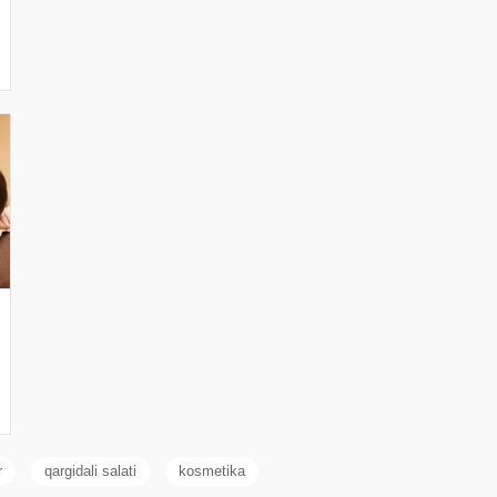
r
qargidali salati
kosmetika