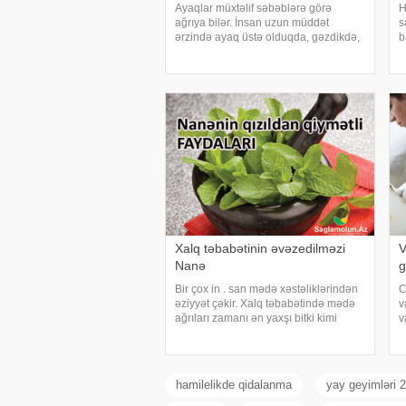
Ayaqlar müxtəlif səbəblərə görə
H
ağrıya bilər. İnsan uzun müddət
s
ərzində ayaq üstə olduqda, gəzdikdə,
b
fiziki işlə və ya idmanla məşhul
k
olduqda, ayaqlar güclü yükləmələrə
ü
məruz qalır. Lakin insan dincələndən
b
sonra bu ağrıla
t
Xalq təbabətinin əvəzedilməzi
V
Nanə
g
Bir çox in . san mədə xəstəliklərindən
C
əziyyət çəkir. Xalq təbabətində mədə
v
ağrıları zamanı ən yaxşı bitki kimi
v
nanənin adı çəkilir. Mütəxəssislər
m
iştaha və qaz problemi olanlara, mədə
t
ağrısından əziyyət çəkənlərə yaban
s
hamilelikde qidalanma
yay geyimləri 