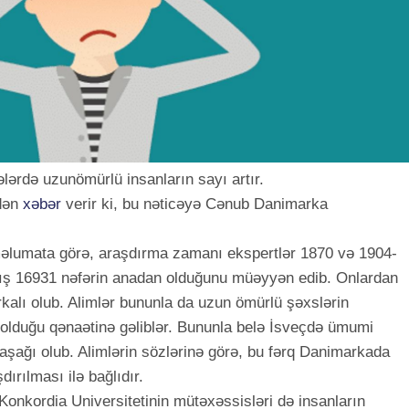
ələrdə uzunömürlü insanların sayı artır.
adən
xəbər
verir ki, bu nəticəyə Cənub Danimarka
məlumata görə, araşdırma zamanı ekspertlər 1870 və 1904-
mış 16931 nəfərin anadan olduğunu müəyyən edib. Onlardan
rkalı olub. Alimlər bununla da uzun ömürlü şəxslərin
lduğu qənaətinə gəliblər. Bununla belə İsveçdə ümumi
şağı olub. Alimlərin sözlərinə görə, bu fərq Danimarkada
dırılması ilə bağlıdır.
onkordia Universitetinin mütəxəssisləri də insanların