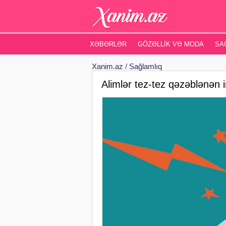
XƏBƏRLƏR
GÖZƏLLIK VƏ MODA
SA
Xanim.az
/
Sağlamlıq
Alimlər tez-tez qəzəblənən