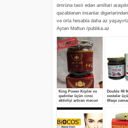
ömrünə təsir edən amilləri araşdır
qəzəblənən insanlar digərlərindən 
və orta hesabla daha az yaşayırla
Aytən Məftun /publika.az