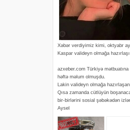
Xəbər verdiyimiz kimi, oktyabr ay
Kaspar valideyn olmağa hazırlaşı
azxeber.com Türkiyə mətbuatına is
həftə məlum olmuşdu.
Lakin valideyn olmağa hazırlaşan 
Qısa zamanda cütlüyün boşanacağı
bir-birlərini sosial şəbəkədən izl
Aysel