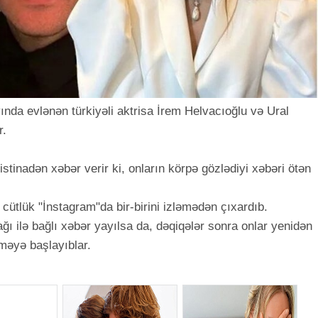
ında evlənən türkiyəli aktrisa İrem Helvacıoğlu və Ural
r.
tinadən xəbər verir ki, onların körpə gözlədiyi xəbəri ötən
cütlük "İnstagram"da bir-birini izləmədən çıxardıb.
 ilə bağlı xəbər yayılsa da, dəqiqələr sonra onlar yenidən
əməyə başlayıblar.