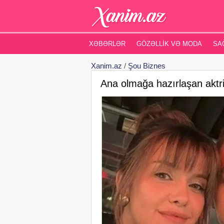
XƏBƏRLƏR
GÖZƏLLIK VƏ MODA
SA
Xanim.az
/
Şou Biznes
Ana olmağa hazırlaşan akt