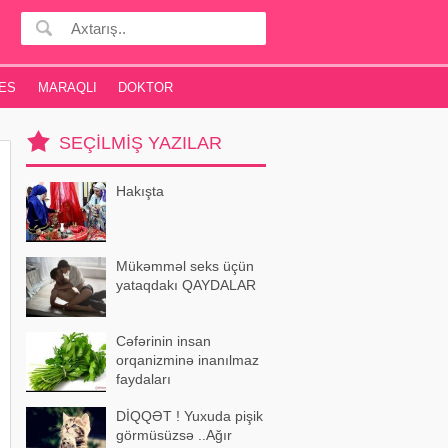
ES
MARAQLI
DOKTOR
SEÇILMIŞ YAZILAR
Hakışta
Mükəmməl seks üçün
yataqdakı QAYDALAR
Cəfərinin insan
orqanizminə inanılmaz
faydaları
DİQQƏT ! Yuxuda pişik
görmüsüzsə ..Ağır