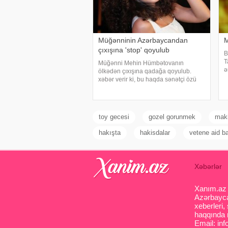
Müğənninin Azərbaycandan
M
çıxışına 'stop' qoyulub
B
T
Müğənni Mehin Hümbətovanın
ə
ölkədən çıxışına qadağa qoyulub.
d
xəbər verir ki, bu haqda sənətçi özü
y
məlumat yayıb. O bildirib ki, yay
tətilinə də heç yerə gedə bilmir:. "2
aydır ölkədən çıxa bilmirəm. "Stop"u
toy gecesi
gozel gorunmek
maki
hakışta
hakisdalar
vetene aid ba
Xəbərlər
Xanım.az s
Azərbaycan
xeberleri,
haqqında m
Email: inf