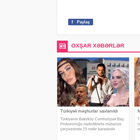
f
Paylaş
OXŞAR XƏBƏRLƏR
Türkiyəli məşhurlar saxlanıldı
M
Türkiyənin Bakırköy Cumhuriyyət Baş
T
Prokurorluğu narkotiklərlə mübarizə
s
çərçivəsində 25 nəfər barəsində
x
saxlanılma qərarı verib. Şübhəlilər
B
arasında sənətçi, aktyor, iş adamı və
t