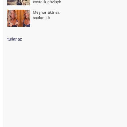
xəstəlik gözləyir
Məşhur aktrisa
saxlanıldı
turlar.az