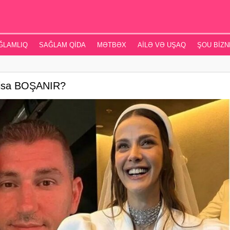
ĞLAMLIQ
SAĞLAM QIDA
MƏTBƏX
AILƏ VƏ UŞAQ
ŞOU BIZN
risa BOŞANIR?