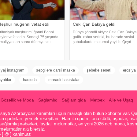
əşhur müğənni vəfat etdi
Ceki Çan Bakıya gəldi
ritaniyalı məşhur müğənni Bonni
Dünya şöhrətli aktyor Ceki Çan Bakıya
ayler vəfat edib. Sənətçi 75 yaşında
gəlib. xəbər verir ki, bu barədə sosial
məliyyatdan sonra dünmyasını
şəbəkələrdə məlumat yayılıb. Qeyd
əyişib. Məlumatı "The Sun" nəşri
edək ki, Ceki Çanın "Tanrının Zirehi 4"
ayıb. /
(Armour of God 4: The Ultimatum") adlı
beynəlxalq fil
yaj instagram
sepgilere qarsi maska
şəbəkə sənəti
eroziya 
yatilar
haqisda
maraqli hakistalar
Gözəllik və Moda
Sağlamlıq
Sağlam qida
Mətbəx
Ailə və Uşaq
aytı Azərbaycan xanımları üçün maraqlı olan bütün xəbərlər var. Qadin
 qadınları, yemek reseptləri , Hamilə qadın , ana südü, uşaqlar, uşa
 sağlamlıq xəbərləri, faydalı melumatlar, ən yeni 2026 deb moda, kosm
əlumatlar ala bilərsiz.
o [ @ ] xanim.az