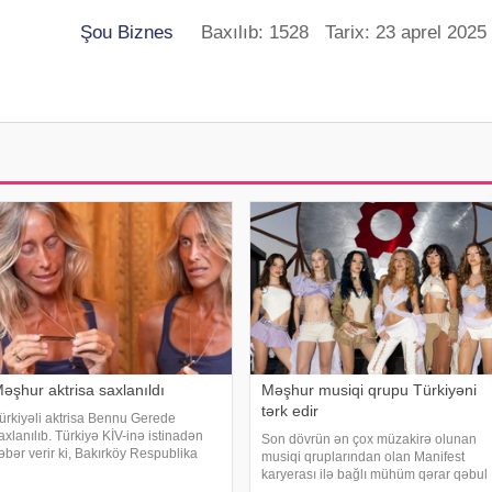
Şou Biznes
Baxılıb: 1528 Tarix: 23 aprel 2025
əşhur aktrisa saxlanıldı
Məşhur musiqi qrupu Türkiyəni
tərk edir
ürkiyəli aktrisa Bennu Gerede
axlanılıb. Türkiyə KİV-inə istinadən
Son dövrün ən çox müzakirə olunan
əbər verir ki, Bakırköy Respublika
musiqi qruplarından olan Manifest
aş Prokurorluğu aktrisanın qatıldığı
karyerası ilə bağlı mühüm qərar qəbul
eleviziya proqramında səsləndirdiyi
edib. xarici mətbuata istinadən xəbər