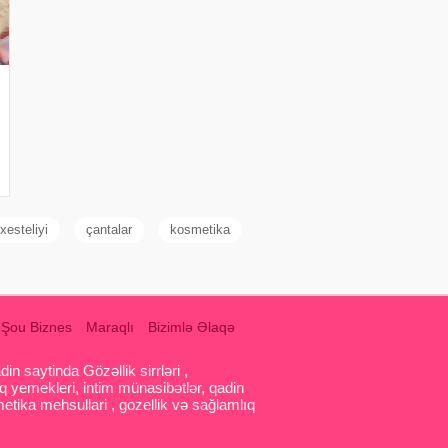
xesteliyi
çantalar
kosmetika
Şou Biznes
Maraqlı
Bizimlə Əlaqə
 saytinda Gözəllik sirrləri ,
q yemekleri, intim münasibətlər, qadin
etika mehsullari , gozellik və sağlamlıq