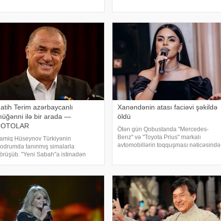
ikirlərlə bağlı "ədəbsizlik" ittiham
verir ki, qrupun qurucusu və meneceri
Tolqa Akış üzvlərin sentyabr ayında
İstanbuldak
atih Terim azərbaycanlı
Xanəndənin atası faciəvi şəkildə
üğənni ilə bir arada —
öldü
FOTOLAR
Ötən gün Qobustanda "Mercedes-
Benz" və "Toyota Prius" markalı
amiq Hüseynov Türkiyənin
avtomobillərin toqquşması nəticəsində
odrumda tanınmış simalarla
bir nəfər ölüb. Qəzada həyatını itirən
örüşüb. "Yeni Sabah"a istinadən
"Mercedes"in sürücüsü 61 yaşlı Zakir
əbər verir ki, müğənni Yunus Akgün,
Ağayev xanənd
ğurcan Çakır, eləcə də məşqçi Fatih
erimləı ünsiyyətdə olub. Z.Hüseynov
örüş zaman