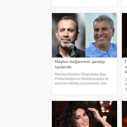
obyekt sahiblərinin olduğu bildirilib.
f
Əməliyya
Məşhur müğənninin qardaşı
F
saxlanıldı
m
İstanbul Anadolu Respublika Baş
Prokurorluğunun koordinasiyası ilə
Z
aparılan istintaq çərçivəsində Şile
B
Bələdiyyəsinə dair yeni əməliyyat
g
keçirilib. xəbər verir ki, İstanbul və
x
İzmir şəhərlərində eyni vaxtda həyata
U
keçirilə
T
g