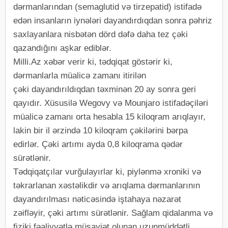
dərmanlarından (semaglutid və tirzepatid) istifadə
edən insanların iynələri dayandırdıqdan sonra pəhriz
saxlayanlara nisbətən dörd dəfə daha tez çəki
qazandığını aşkar ediblər.
Milli.Az xəbər verir ki, tədqiqat göstərir ki,
dərmanlarla müalicə zamanı itirilən
çəki dayandırıldıqdan təxminən 20 ay sonra geri
qayıdır. Xüsusilə Wegovy və Mounjaro istifadəçiləri
müalicə zamanı orta hesabla 15 kiloqram arıqlayır,
lakin bir il ərzində 10 kiloqram çəkilərini bərpa
edirlər. Çəki artımı ayda 0,8 kiloqrama qədər
sürətlənir.
Tədqiqatçılar vurğulayırlar ki, piylənmə xroniki və
təkrarlanan xəstəlikdir və arıqlama dərmanlarının
dayandırılması nəticəsində iştahaya nəzarət
zəifləyir, çəki artımı sürətlənir. Sağlam qidalanma və
fiziki fəaliyyətlə müşayiət olunan uzunmüddətli