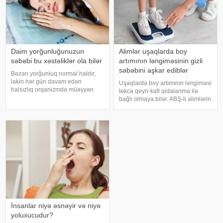
Daim yorğunluğunuzun
Alimlər uşaqlarda boy
səbəbi bu xəstəliklər ola bilər
artımının ləngiməsinin gizli
səbəbini aşkar ediblər
Bəzən yorğunluq normal haldır,
lakin hər gün davam edən
Uşaqlarda boy artımının ləngiməsi
halsızlıq orqanizmdə müəyyən
təkcə qeyri-kafi qidalanma ilə
problemlərin əlaməti ola bilər.
bağlı olmaya bilər. ABŞ-li alimlərin
xəbər verir ki, davamlı
yeni araşdırması göstərib ki,
yorğunluğun səbəbləri arasında
bağırsaq mikrobiomundakı bəzi
qan azlığı, qalxanabənzər vəz
bakteriyalar hələ ana bətnində
xəstəlikləri, şəkərl
olarkən körpənin inkişafın
İnsanlar niyə əsnəyir və niyə
yoluxucudur?