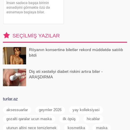
İnsan sadəcə başqa birinin
əsnədiyini görməklə özü də
əsnəməyə başlaya bilər.
Maraqlıdır ki, bu qəribə təsir bəzi
heyvanlarda da müşahidə olunur.
xarici mediaya istinadən xəbər
verir ki, əsnəmək insan
SEÇILMIŞ YAZILAR
orqanizminin ən adi
Röyanın konsertinə biletlər rekord müddətdə satılıb
bitdi
Diş əti xəstəliyi diabet riskini artıra bilər -
ARAŞDIRMA
turlar.az
aksessuarlar
geymler 2026
yay kolleksiyasi
gozalti qaralar ucun maska
ilk öpüş
hicablar
utunun altini nece temizlemek
kosmetika
maska