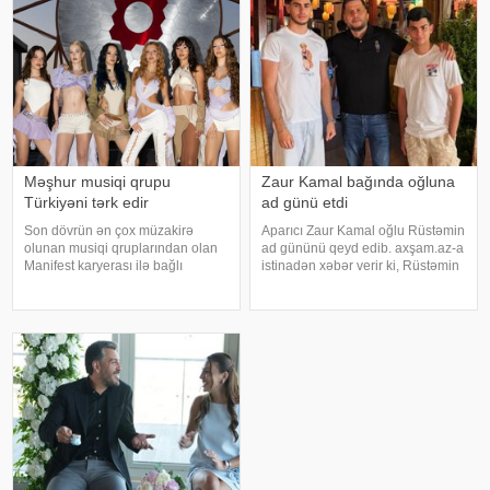
gözlənilmədə
Məşhur musiqi qrupu
Zaur Kamal bağında oğluna
Türkiyəni tərk edir
ad günü etdi
Son dövrün ən çox müzakirə
Aparıcı Zaur Kamal oğlu Rüstəmin
olunan musiqi qruplarından olan
ad gününü qeyd edib. axşam.az-a
Manifest karyerası ilə bağlı
istinadən xəbər verir ki, Rüstəmin
mühüm qərar qəbul edib. xarici
15 yaşı tamam olub. Aparıcı
mətbuata istinadən xəbər verir ki,
övladının özəl gününü əvvəlcə
qrupun qurucusu və meneceri
ailəsi ilə bağ evində qeyd edib.
Tolqa Akış üzvlərin sentyabr
Daha sonra isə Zaur ailəsi il
ayında İstanbuldak