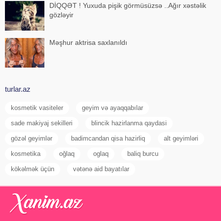
DİQQƏT ! Yuxuda pişik görmüsüzsə ..Ağır xəstəlik
gözləyir
Məşhur aktrisa saxlanıldı
turlar.az
kosmetik vasiteler
geyim və ayaqqabılar
sade makiyaj sekilleri
blincik hazirlanma qaydasi
gözəl geyimlər
badimcandan qisa hazirliq
alt geyimləri
kosmetika
oğlaq
oglaq
baliq burcu
kökəlmək üçün
vətənə aid bayatılar