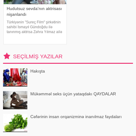
Hudutsuz sevda'nın aktrisası
nişanlandı
Türkiyənin "Sureç Film" şirkətinin
sahibi İsmayıl Gündoğdu ilə
tanınmış aktrisa Zəhra Yılmaz ailə
qurmaq yolunda ilk addımı ataraq
nişanlanıblar. . Cütlüyün nişan
mərasimində incəsənət
aləmindən tanınmış simala
SEÇILMIŞ YAZILAR
Hakışta
Mükəmməl seks üçün yataqdakı QAYDALAR
Cəfərinin insan orqanizminə inanılmaz faydaları