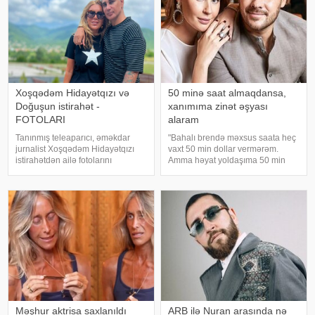
Xoşqədəm Hidayətqızı və
50 minə saat almaqdansa,
Doğuşun istirahət -
xanımıma zinət əşyası
FOTOLARI
alaram
Tanınmış teleaparıcı, əməkdar
"Bahalı brendə məxsus saata heç
jurnalist Xoşqədəm Hidayətqızı
vaxt 50 min dollar vermərəm.
istirahətdən ailə fotolarını
Amma həyat yoldaşıma 50 min
paylaşıb. xəbər verir ki, o fotolara
dollara zinət əşyası almaq mənim
"bizim komanda ən yaxşıdır"
üçün asandır". Axşam.az-a
başlığını yazıb. Fotolar böyük
istinadən xəbər verir ki, bu sözləri
maraqla qarşılanıb. Həmi
Xalq artisti Emin Ağalaro
Məşhur aktrisa saxlanıldı
ARB ilə Nuran arasında nə