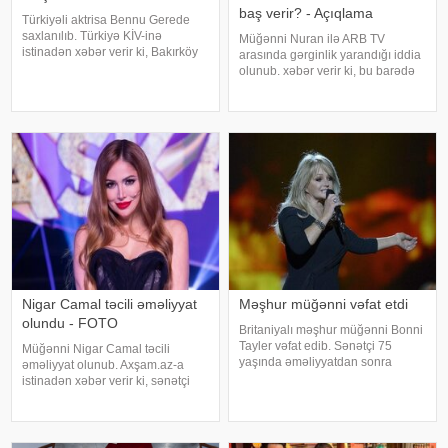
baş verir? - Açıqlama
Türkiyəli aktrisa Bennu Gerede
saxlanılıb. Türkiyə KİV-inə
Müğənni Nuran ilə ARB TV
istinadən xəbər verir ki, Bakırköy
arasında gərginlik yarandığı iddia
Respublika Baş Prokurorluğu
olunub. xəbər verir ki, bu barədə
aktrisanın qatıldığı televiziya
müğənni özü məlumat verilib.
proqramında səsləndirdiyi
Məlumata görə, buna səbəb
fikirlərlə bağlı "ədəbsizlik" ittiham
müğənninin öncədən lentə
alınmış görüntü və
açıqlamalarının heç bir rəsm
Nigar Camal təcili əməliyyat
Məşhur müğənni vəfat etdi
olundu - FOTO
Britaniyalı məşhur müğənni Bonni
Tayler vəfat edib. Sənətçi 75
Müğənni Nigar Camal təcili
yaşında əməliyyatdan sonra
əməliyyat olunub. Axşam.az-a
dünmyasını dəyişib. Məlumatı
istinadən xəbər verir ki, sənətçi
"The Sun" nəşri yayıb. /
bununla bağlı sosial şəbəkə
hesabında paylaşım edib. O,
hazırda reabilitasiya prosesində
olduğunu bildirib:. "Bu gün