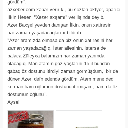
gördüm".
azxeber.com xəbər verir ki, bu sözləri aktyor, aparıcı
İlkin Həsəni "Xəzər axşamı" verilişində deyib.
Azər Baxşəliyevdən danışan İlkin, onun xatirəsini
hər zaman yaşadacaqlarını bildirib:
"Azər aramızda olmasa da biz onun xatirəsini hər
zaman yaşadacağıq. İstər ailəsinin, istərsə də
balaca Züleyxa balamızın hər zaman yanında
olacağıq. Mən atamın göz yaşlarını 15 il bundan
qabaq öz dostunu itirdiyi zaman görmüşdüm, bir də
dünən Azəri dəfn edəndə gördüm. Atam mənə dedi
ki, mən həm oğlumun dostunu itirmişəm, həm də öz
dostumun oğlunu".
Aysel