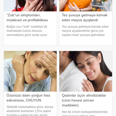
"Zob"un simptomları,
Tez yuxuya getməyə kömək
müalicəsi və profilaktikası
edən meyvə açıqlandı
Boğaz uru ("zob" xəstəliyi) ilk
Tez yuxuya getməyə kömək edən
mərhələdə özünü büruzə
meyvə açıqlandıHər gecə çox
vermədiyinə görə xəstə uzun
sayda insan yuxuya getməkdə
müddət heç bir narahatlıq hiss
problem yaşayır. Taybey Tibb
etmir və həkimə də müraciət
Universitetininin araşdırmaçıları
etmir. Xəstəlik inkişaf etdikcə
müəyyən edib ki, kivi meyvəsi
qalxanvari vəzi böyüyərək nəzərə
insana daha tez yuxuya
çarpı
getməsində kömək olur
Özünüzü daim yorğun hiss
Qadınlar üçün afrodiziaklar
edirsinizsə, OXUYUN
(cinsi həvəsi artıran
maddələr)
Statistik məlumatlara görə, dünya
əhalisinin təxminən 2,6% sakini
Hər iki cinsin nümayəndələrində
özündə o qədər tez-tez güclü