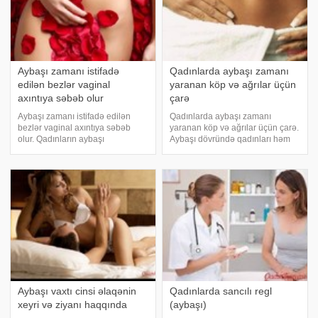
Aybaşı zamanı istifadə
Qadınlarda aybaşı zamanı
edilən bezlər vaginal
yaranan köp və ağrılar üçün
axıntıya səbəb olur
çarə
Aybaşı zamanı istifadə edilən
Qadınlarda aybaşı zamanı
bezlər vaginal axıntıya səbəb
yaranan köp və ağrılar üçün çarə.
olur. Qadınların aybaşı
Aybaşı dövründə qadınları həm
dövrlərində istifadə etdikləri
ağrı, həm də köp rahat edir. Ağrını
bezlərin vaginal axıntını artırdığı
müəyyən dərmanlarla aradan
ifadə edilib. Vaginal axıntı
qaldırmaq olur. Ancaq şişkinlik
qadınların həyatları boyunca ən
üçün dərman tapmaq çətin
sıx qarşılaşdığ
məsələdir. Siz
Aybaşı vaxtı cinsi əlaqənin
Qadınlarda sancılı regl
xeyri və ziyanı haqqında
(aybaşı)