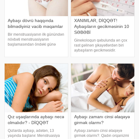
Aybaşı dövrü haqqında
XANIMLAR, DİQQƏT!
bilmədiyiniz vacib məqamlar
Aybaşıların gecikməsinin 10
SƏBƏBİ
Bir menstruasiyanın ilk günündən
növbəti menstruasiyanın
Ginekoloqun qəbulunda ən çox
başlamasından öndəki günə
rast gəlinən şikayətlərdən biri
qədər olan bir dövr menstrual
aybaşıların gecikməsidir.
tsikl (aybaşı dövrü) adlanır.
Baxmayaraq ki, gecikmə
Qadınlarda menstrual tsiklin
hamiləliyin aşkar simptomudur,
müddəti müxtəlif olur. Əksər
menstruasiyanın olmaması başqa
hallarda bu tsikl 26-2
hallarla da əlaqəli ola bilər. Bu
məqalədə biz menstruasiy
Qız uşaqlarında aybaşı necə
Aybaşı zamanı cinsi əlaqəyə
olmalıdır? - DİQQƏT
girmək olarmı?
Qızlarda aybaşı, adətən, 13
Aybaşı zamanı cinsi əlaqəyə
yaşında başlanır. Menstruasiya
girmək olarmı?. Qadın orqanizmi