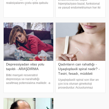
reaksiyalarını çoxlu qida qəbulu
hiperplaziyası bazal, funksional
ilə göstərirlər. Ümumi məlumat.
və yaxud endometriumun hər iki
Bulimiyaya səbəb müxtəlif
qatından inkişaf edə bilər. Digər
neqativ hallar, məsələn:
tərəfdən atipik hiperplaziya təkcə
uğursuzluq, cəmiyyət tərəfindən
qalınlaşmış endometriumda deyil,
qəbul edilməməsi
eləcə də nazikləşmiş
endometriumd
Depressiyadan xilas yolu
Qadınların can rahatlığı -
tapıldı - ARAŞDIRMA
Uşaqlıqdaxili spiral nədir? -
Təsiri, fəsadı, müddəti
Bitki mənşəli resveratrol
depressiya və narahatlığı
Uşaqlıqdaxili spiral son illər ən
azaltmaq potensialına malikdir. -a
çox icra olunan ginekoloji
istinadən bildirir ki, elm adamları
prosedurdur. Arzuolunmaz
tədqiqat zamanı resveratrolun
hamiləlikdən qorunma və ya
stresin zərərli təsirlərini necə
kontrasepsiya, qadına
kompensasiya edə biləcəyini və
sağlamlığını qorumağa kömək
bu müddətd
edir:. abortların sayını azaldır;.
hamiləliyi planlaşdırmağ