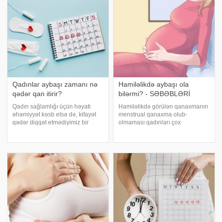
əksəriyyətini düşündürən önəml
istifadə etmək olar – ot
dəmləmələri (məsələn,
çobanyastığı), garnı
Qadınlar aybaşı zamanı nə
Hamiləlikdə aybaşı ola
qədər qan itirir?
bilərmi? - SƏBƏBLƏRİ
Qadın sağlamlığı üçün həyati
Hamiləlikdə görülən qanaxmanın
əhəmiyyət kəsb etsə də, kifayət
menstrual qanaxma olub-
qədər diqqət etmədiyimiz bir
olmaması qadınları çox
məsələ də menstruasiyadır.
düşündürür. Hamiləlik zamanı
Ağızdan-ağıza "ayıbdır" sözləri ilə
qanaxmanın səbəbləri müxtəlif
yalan məlumatların yayıldığı
ola bilər. Körpə müjdəsini alan
aybaşı ilə bağlı bir başqa fiki
bəzi qadınlar hamilə qaldıqdan
sonra bir neçə dəfə d