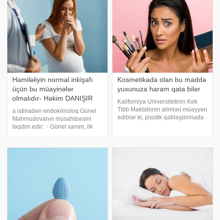
Hamiləliyin normal inkişafı
Kosmetikada olan bu maddə
üçün bu müayinələr
yuxunuza haram qata bilər
olmalıdır- Həkim DANIŞIR
Kaliforniya Universitetinin Kek
Tibb Məktəbinin alimləri müəyyən
a istinadən endokrinoloq Günel
ediblər ki, plastik qablaşdırmada
Mahmudovanın müsahibəsini
və kosmetikada olan PFAS
təqdim edir:. - Günel xanım, ilk
kimyəvi maddələri yuxunu
öncə hormonal sağlamlıq
tənzimləyən genləri poza bilər.
haqqında məlumat verərdiniz. -
bildirir ki, araşdırmanın nəticələri
Hormonal sağlamlıq dedikdə,
Environmenta
qanda hormonların miqdarının
normada olması, endokrinoloj