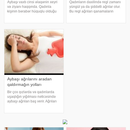
Aybaşı vaxtı cinsi əlaqənin xeyri
Qadınların daxilində regl zamanı
və ziyanı haqqında. Qadınla
yüngül ya da şiddətli ağrılar olur.
kişinin bərabər hüquqlu olduğu
Bu regl ağrıları qanamaların
ölkələrdə qadın aybaşı zamanı
normal səviyyədə olması üçün
həyat yoldaşına seks istəmədiyini
meydana gələn uşaqlıq
deyir və normal həyatlarına
sıxılmalarının yaratdığı ağrılardır.
davam edirlər. Ancaq qadınların
Bu ağrılar həyatınıza çox təsir
sek
etmə
Aybaşı ağrılarını aradan
qaldırmağın yolları
Bir çox qızlarda və qadınlarda
uşaqlığın yığılması nəticəsində
aybaşı ağrıları baş verir. Ağrıları
qarın nahiyəsində, belin aşağı
hissəsində və hətta ayaqlarda da
hiss etmək olur. Qadınların bir
çoxunda həyatlarının müəyyə