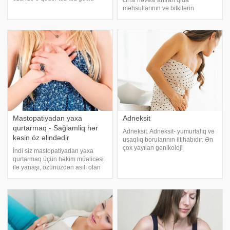
cinsi həvəsi artıran qida
yorğunluq hiss edir ki, onların nə
məhsullarının və bitkilərin
işləməyə, nə də oxumağa
mövcudluğu dövrü qədimdən
həvəsləri olmur. Əmək qabiliyyətli
məlumdur. Qədimdə bu bilgilər
insanların isə təxminən 15 faiz
yalnız kahin, hökmdar və
zadəgan ailələrinə məlum idi və
qorunaraq gələcək nəsl
Mastopatiyadan yaxa
Adneksit
qurtarmaq - Sağlamliq hər
Adneksit. Adneksit- yumurtalıq və
kəsin öz əlindədir
uşaqlıq borularının iltihabıdır. Ən
çox yayılan genikoloji
İndi siz mastopatiyadan yaxa
xəstəliklərdən biridir, 20-30 yaş
qurtarmaq üçün həkim müalicəsi
arası qadınlarda rast gəlinir.
ilə yanaşı, özünüzdən asılı olan
Səbəbləri:. Adətən iltihab uşaqlıq
və hər bir xanımın yerinə yetirə
borularından başlanır. Bu zama
biləcəyi qaydalarla tanış
olacaqsınız. Diqqətli olun və
dediklərimizi yadda saxlayıb
əməl edin