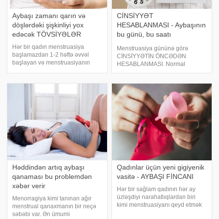
Aybaşı zamanı qarın və
CİNSİYYƏT
döşlərdəki şişkinliyi yox
HESABLANMASI - Aybaşının
edəcək TÖVSİYƏLƏR
bu günü, bu saatı
ƏLAQƏDƏ OLUN
Hər bir qadın menstruasiya
Menstruasiya gününə görə
başlamazdan 1-2 həftə əvvəl
CİNSİYYƏTİN ÖNCƏDƏN
başlayan və menstruasiyanın
HESABLANMASI. Normal
bitməsi ilə yoxa çıxan
menstrual dövrü. Menstrual
problemlərlə qarşılaşır. Adət
qanaxmanın ilk günü menstrual
dövrünün yaxınlaşdığını göstərən
dövrünün ilk günü hesab olunur.
əlamətlərdən biri də bədəndə
Sağlam bir qadının menstrual
suyun tutulması səbəbində
dövrü orta hesabla 28 gündür.
Ovulyasiy
Həddindən artıq aybaşı
Qadınlar üçün yeni gigiyenik
qanaması bu problemdən
vasitə - AYBAŞI FİNCANI
xəbər verir
Hər bir sağlam qadının hər ay
üzləşdiyi narahatlıqlardan biri
Menorragiya kimi tanınan ağır
kimi menstruasiyanı qeyd etmək
menstrual qanaxmanın bir neçə
yerinə düşər. Aybaşı müddətində
səbəbi var. Ən ümumi