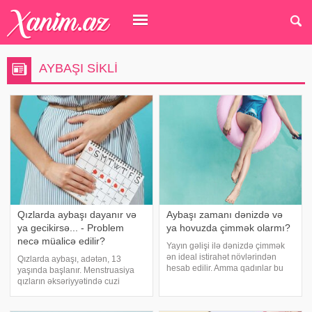
AYBAŞI SIKLI
Qızlarda aybaşı dayanır və
Aybaşı zamanı dənizdə və
ya gecikirsə... - Problem
ya hovuzda çimmək olarmı?
necə müalicə edilir?
Yayın gəlişi ilə dənizdə çimmək
ən ideal istirahət növlərindən
Qızlarda aybaşı, adətən, 13
hesab edilir. Amma qadınlar bu
yaşında başlanır. Menstruasiya
istirahət günlərinin menstruasiya
qızların əksəriyyətində cuzi
günlərilə üst-üstə düşməməsi
ağrılarla keçir. Bu ağrıları aradan
üçün planlar qururlar. Qadınların
qaldırmaq üçün təbii vasitələrdə