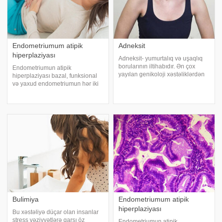
Endometriumum atipik
Adneksit
hiperplaziyası
Adneksit- yumurtalıq və uşaqlıq
borularının iltihabıdır. Ən çox
Endometriumun atipik
yayılan genikoloji xəstəliklərdən
hiperplaziyası bazal, funksional
biridir, 20-30 yaş arası qadınlarda
və yaxud endometriumun hər iki
rast gəlinir. Səbəbləri:. Adətən
qatından inkişaf edə bilər. Digər
iltihab uşaqlıq borularından
tərəfdən atipik hiperplaziya təkcə
başlanır. Bu zaman kəski
qalınlaşmış endometriumda deyil,
eləcə də nazikləşmiş
endometriumd
Bulimiya
Endometriumum atipik
hiperplaziyası
Bu xəstəliyə düçar olan insanlar
stress vəziyyətlərə qarşı öz
Endometriumun atipik