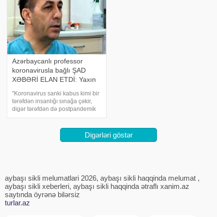
Azərbaycanlı professor
koronavirusla bağlı ŞAD
XƏBƏRİ ELAN ETDİ: Yaxın
bir həftədə...
"Koronavirus sanki kabus kimi bir
tərəfdən insanlığı sınağa çəkir,
digər tərəfdən də postpandemik
dövrün potensial problemləri ilə
onu təhdid edir. Elmə məlumdur
ki, hava-damcı yolu ilə yayılan
Digərləri göstər
respirator infeksiyaları
aybaşı sikli melumatlari 2026, aybaşı sikli haqqinda melumat ,
aybaşı sikli xeberleri, aybaşı sikli haqqinda ətraflı xanim.az
saytında öyrənə bilərsiz
turlar.az