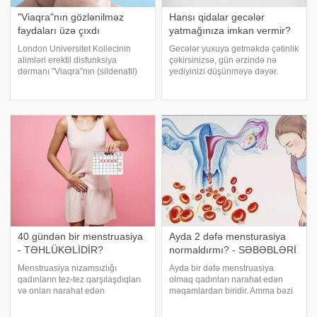
"Viaqra"nın gözlənilməz
Hansı qidalar gecələr
faydaları üzə çıxdı
yatmağınıza imkan vermir?
London Universitet Kollecinin
Gecələr yuxuya getməkdə çətinlik
alimləri erektil disfunksiya
çəkirsinizsə, gün ərzində nə
dərmanı "Viaqra"nın (sildenafil)
yediyinizi düşünməyə dəyər.
demensiya və Alzheimer xəstəliyi
"Yuxu rejimini nizama salmaq
riskini azaltmaqda gözlənilməz
üçün nəyi və nə vaxt yediyimizi
faydasını aşkar ediblər. -a
təhlil etmək vacibdir. Dünyadakı
istinadən xəbər verir ki, məqal
yuxuya getməyə kömək edən
bütü
40 gündən bir menstruasiya
Ayda 2 dəfə mensturasiya
- TƏHLÜKƏLİDİR?
normaldırmı? - SƏBƏBLƏRİ
Menstruasiya nizamsızlığı
Ayda bir dəfə menstruasiya
qadınların tez-tez qarşılaşdıqları
olmaq qadınları narahat edən
və onları narahat edən
məqamlardan biridir. Amma bəzi
problemdir. Hormonal problemlər
qadınlar ayda iki dəfə
sonsuzluqdan xərçəngə qədər bir
menstruasiya ola bilərlər. Bunun