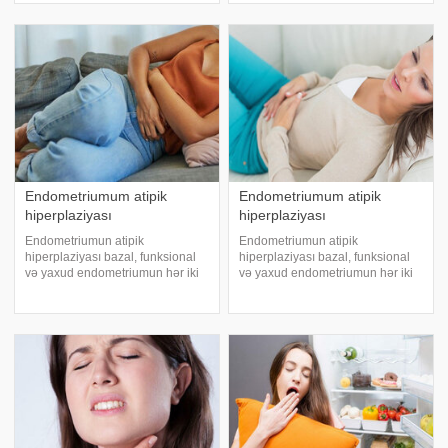
çox mühüm xəstəliklərin xəbərçisi
müxtəlif səbəbləri ola bilər. Ayda
ola bilər. Xüsusi İstanbul Şafak
iki dəfə menstruasiya olması
Xəstəxanas
normaldırmı?
Endometriumum atipik
Endometriumum atipik
hiperplaziyası
hiperplaziyası
Endometriumun atipik
Endometriumun atipik
hiperplaziyası bazal, funksional
hiperplaziyası bazal, funksional
və yaxud endometriumun hər iki
və yaxud endometriumun hər iki
qatından inkişaf edə bilər. Digər
qatından inkişaf edə bilər. Digər
tərəfdən atipik hiperplaziya təkcə
tərəfdən atipik hiperplaziya təkcə
qalınlaşmış endometriumda deyil,
qalınlaşmış endometriumda deyil,
eləcə də nazikləşmiş
eləcə də nazikləşmiş
endometriumd
endometriumd