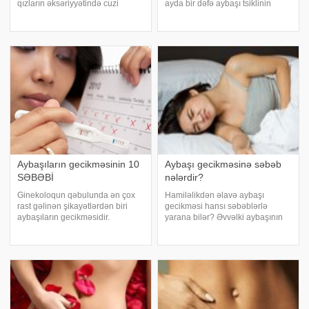
qızların əksəriyyətində cuzi
ayda bir dəfə aybaşı tsiklinin
ağrılarla keçir. Bu ağrıları aradan
olması ilə öz qadınlığnı sübut
qaldırmaq üçün təbii vasitələrdə
edir. Aybaşı qadının normal, təbii,
istifadə etmək olar – ot
fizioloji halıdır. Bu hal qadınlarda
dəmləmələri (məsələn,
diskomfort əmələ gətirir
çobanyastığı), garnı
Aybaşıların gecikməsinin 10
Aybaşı gecikməsinə səbəb
SƏBƏBİ
nələrdir?
Ginekoloqun qəbulunda ən çox
Hamiləlikdən əlavə aybaşı
rast gəlinən şikayətlərdən biri
gecikməsi hansı səbəblərlə
aybaşıların gecikməsidir.
yarana bilər? Əvvəlki aybaşının
Baxmayaraq ki, gecikmə
başlanğıcından etibarən 40 günə
hamiləliyin aşkar simptomudur,
qədər gecikmə normaldır. 40-45
menstruasiyanın olmaması başqa
gündən sonrakı gecikmədən
hallarla da əlaqəli ola bilər. Bu
sonra isə orqanizminizdəki
məqalədə biz menstruasiy
problemi artıq araşdırma