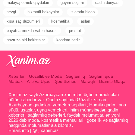
makiyaj etmek qaydalari
geyim seçimi
qadin dunyasi
sevgi
hikmətli hekayələr
islamda hicab
kısa saç düzümləri
kosmetika
aslan
bayatılarımızda vətən həsrəti
prostat
novruza aid hakistalar
kondom nedir
Xəbərlər
Gözəllik və Moda
Sağlamlıq
Sağlam qida
Mətbəx
Ailə və Uşaq
Şou Biznes
Maraqlı
Bizimlə Əlaqə
Xanım.az saytı Azərbaycan xanımları üçün maraqlı olan
bütün xəbərlər var. Qadin saytinda Gözəllik sirrləri ,
Azərbaycan qadınları, yemek reseptləri , Hamilə qadın , ana
südü, uşaqlar, uşaq yemekleri, intim münasibətlər, qadin
xeberleri, sağlamlıq xəbərləri, faydalı melumatlar, ən yeni
2026 deb moda, kosmetika mehsullari , gozellik və sağlamlıq
haqqında məlumatlar ala bilərsiz.
Email: info [ @ ] xanim.az