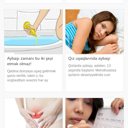
məlum səbəblərə görə qadına
səbəblərdən bəziləri bunlardır:.
əminlik verəcək müxtəlif növ
Hormonal balanssızlıq:
şəxsi gigiyena vasitələri icad
Progesterona nisbətdə
edilmi
estrogenin çox olması kimi
hormonal balanssızlıqlar güclü
qanaxmalar
Aybaşı zamanı bu iki şeyi
Qız uşaqlarında aybaşı
etmək olmaz!
Qızlarda aybaşı, adətən, 13
yaşında başlanır. Menstruasiya
Qadına dünyaya uşaq gətirmək
qızların əksəriyyətində cuzi
şansı verilib, lakin o, bu
ağrılarla keçir. Bu ağrıları aradan
xoşbəxtliyin əvəzini hər ay
qaldırmaq üçün təbii vasitələrdə
ödəmək məcburiyyətindədir. Belə
istifadə etmək olar – ot
ki, menstrual tsiklində qadınlar
dəmləmələri (məsələn,
müxtəlif problemlərlə üzləşir. bu
çobanyastığı), garnı
yazıda öz sağlamlığı qorumaq
istəyən qadınlar