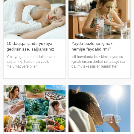
10 dəqiqə içində yuxuya
Yayda buzlu su içmək
gedirsinizsə, sağlamsınız
həmişə faydalıdırmı?
Yuxuya getmə müddəti insanın
İsti havalarda buz kimi soyuq su
sağlamlığı haqqında vacib
içmək insanı dərhal rahatlaşdırsa
məlumat verə bilər.
da, mütəxəssislər bunun hər
Mütəxəssislərin fikrincə, ideal vaxt
zaman ən yaxşı seçim olmadığını
10-20 dəqiqədir. xəbər verir ki,
bildirirlər. xəbər verir ki, çox soyuq
davranış yönümlü yuxu təbabəti
su susuzluq hissini tez azaldır və
üzrə mütəxəssis Mişel Drerupun
insanın kifayət qədə
sözlərinə görə