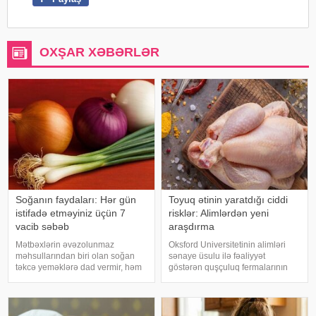
OXŞAR XƏBƏRLƏR
Soğanın faydaları: Hər gün
Toyuq ətinin yaratdığı ciddi
istifadə etməyiniz üçün 7
risklər: Alimlərdən yeni
vacib səbəb
araşdırma
Mətbəxlərin əvəzolunmaz
Oksford Universitetinin alimləri
məhsullarından biri olan soğan
sənaye üsulu ilə fəaliyyət
təkcə yeməklərə dad vermir, həm
göstərən quşçuluq fermalarının
də sağlamlıq üçün çoxsaylı
təhlükəli bakteriyaların yayılması
faydaları ilə seçilir. xəbər verir ki,
baxımından ciddi risk daşıya
tərkibindəki vitaminlər, minerallar
biləcəyini bildiriblər. xəbər verir ki,
və antioksidantlar sayəsində soğa
araşdırma zamanı son 45 i