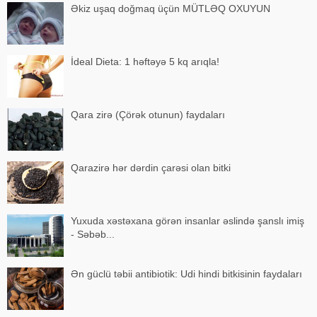
Əkiz uşaq doğmaq üçün MÜTLƏQ OXUYUN
İdeal Dieta: 1 həftəyə 5 kq arıqla!
Qara zirə (Çörək otunun) faydaları
Qarazirə hər dərdin çarəsi olan bitki
Yuxuda xəstəxana görən insanlar əslində şanslı imiş
- Səbəb...
Ən güclü təbii antibiotik: Udi hindi bitkisinin faydaları