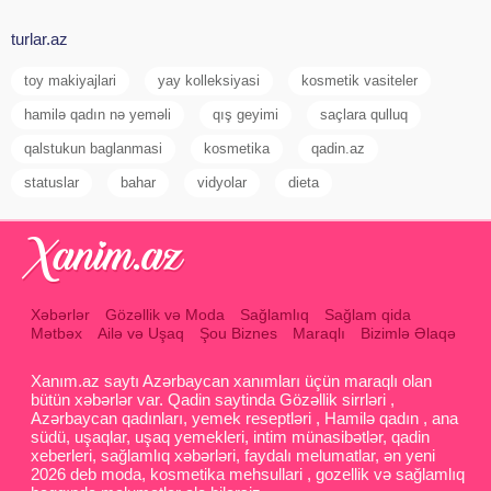
turlar.az
toy makiyajlari
yay kolleksiyasi
kosmetik vasiteler
hamilə qadın nə yeməli
qış geyimi
saçlara qulluq
qalstukun baglanmasi
kosmetika
qadin.az
statuslar
bahar
vidyolar
dieta
Xəbərlər
Gözəllik və Moda
Sağlamlıq
Sağlam qida
Mətbəx
Ailə və Uşaq
Şou Biznes
Maraqlı
Bizimlə Əlaqə
Xanım.az saytı Azərbaycan xanımları üçün maraqlı olan
bütün xəbərlər var. Qadin saytinda Gözəllik sirrləri ,
Azərbaycan qadınları, yemek reseptləri , Hamilə qadın , ana
südü, uşaqlar, uşaq yemekleri, intim münasibətlər, qadin
xeberleri, sağlamlıq xəbərləri, faydalı melumatlar, ən yeni
2026 deb moda, kosmetika mehsullari , gozellik və sağlamlıq