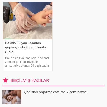
rəngdə olan üzüm sortlar
hər zaman tənəffüs yolu
infeksiyası olmur
Bakıda 29 yaşlı qadının
qopmuş qolu bərpa olundu -
(Foto)
Bakıda ağır yol-nəqliyyat hadisəsi
zamanı sol qolu travmatik
amputasiya olunan 29 yaşlı qadın
uğurla əməliyyat edilib. xəbər
verir ki, hadisədən sonra
zərərçəkən Səhiyyə Nazirliyi
SEÇILMIŞ YAZILAR
Akademik M.A.Topçubaşov adına
Elmi Cərrahiyy
Qadınları orqazma çatdıran 7 seks pozası