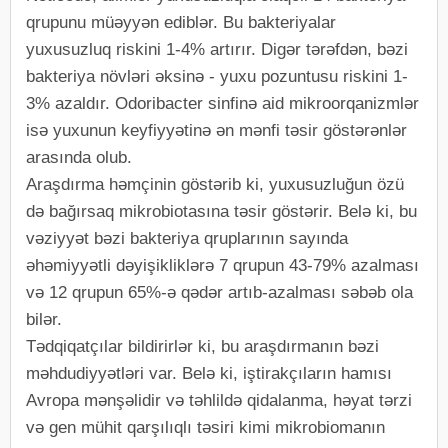
qrupunu müəyyən ediblər. Bu bakteriyalar
yuxusuzluq riskini 1-4% artırır. Digər tərəfdən, bəzi
bakteriya növləri əksinə - yuxu pozuntusu riskini 1-
3% azaldır. Odoribacter sinfinə aid mikroorqanizmlər
isə yuxunun keyfiyyətinə ən mənfi təsir göstərənlər
arasında olub.
Araşdırma həmçinin göstərib ki, yuxusuzluğun özü
də bağırsaq mikrobiotasına təsir göstərir. Belə ki, bu
vəziyyət bəzi bakteriya qruplarının sayında
əhəmiyyətli dəyişikliklərə 7 qrupun 43-79% azalması
və 12 qrupun 65%-ə qədər artıb-azalması səbəb ola
bilər.
Tədqiqatçılar bildirirlər ki, bu araşdırmanın bəzi
məhdudiyyətləri var. Belə ki, iştirakçıların hamısı
Avropa mənşəlidir və təhlildə qidalanma, həyat tərzi
və gen mühit qarşılıqlı təsiri kimi mikrobiomanın