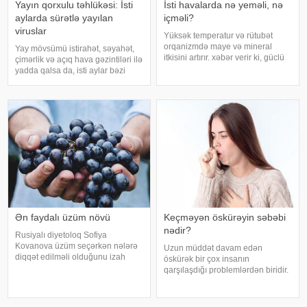
Yayın qorxulu təhlükəsi: İsti
İsti havalarda nə yeməli, nə
aylarda sürətlə yayılan
içməli?
viruslar
Yüksək temperatur və rütubət
orqanizmdə maye və mineral
Yay mövsümü istirahət, səyahət,
itkisini artırır. xəbər verir ki, güclü
çimərlik və açıq hava gəzintiləri ilə
tərləmə nəticəsində yaranan su
yadda qalsa da, isti aylar bəzi
və mineral çatışmazlığı huşun
virus infeksiyalarının yayılması
itirilməsinə, başgicəllənmə və
üçün əlverişli şərait yarada bilər.
ürəkbulanma kimi hallara səbəb
Buna səbəb təkcə yüksək
ol
temperatur deyil. Açıq havad
Ən faydalı üzüm növü
Keçməyən öskürəyin səbəbi
nədir?
Rusiyalı diyetoloq Sofiya
Kovanova üzüm seçərkən nələrə
Uzun müddət davam edən
diqqət edilməli olduğunu izah
öskürək bir çox insanın
edib. -a istinadən xəbər verir ki,
qarşılaşdığı problemlərdən biridir.
bu barədə o, AİF.ru nəşrinə
Bəzən adi soyuqdəymədən sonra
müsahibəsində danışıb.
yaranan öskürək həftələrlə davam
Mütəxəssis qeyd edib ki, tünd
edə bilər. Lakin öskürəyin səbəbi