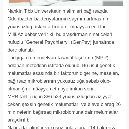
Nankin Tibb Universitetinin alimləri bağırsaqda
Odoribacter bakteriyalarının sayının artmasının
yuxusuzluq riskini artırdığını müəyyən ediblər.
Milli.Az xəbər verir ki, bu araşdırmanın nəticələri
nüfuzlu "General Psychiatry" (GenPsy) jurnalında
dərc olunub.
Tədqiqatda mendelvari təsadüfiləşdirmə (MPR)
adlanan metoddan istifadə olunub. Bu üsul genetik
məlumatlar əsasında bir faktorun digərinə, məsələn,
bağırsaq mikroblarının yuxusuzluğa səbəb olub-
olmadığını müəyyən etməyə imkan verir.
MPR təhlili üçün 386 533 yuxusuzluqdan əziyyət
çəkən şəxsin genetik məlumatları və əlavə olaraq 26
min nəfərin bağırsaq mikrobiomuna dair məlumatlar
araşdırılıb.
Nəticədə, alimlər yuxusuzluqla əlaqəli 14 bakteriya