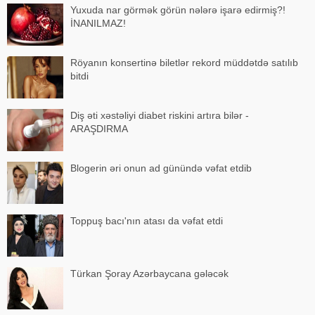
Yuxuda nar görmək görün nələrə işarə edirmiş?!
İNANILMAZ!
Röyanın konsertinə biletlər rekord müddətdə satılıb
bitdi
Diş əti xəstəliyi diabet riskini artıra bilər -
ARAŞDIRMA
Blogerin əri onun ad günündə vəfat etdib
Toppuş bacı'nın atası da vəfat etdi
Türkan Şoray Azərbaycana gələcək