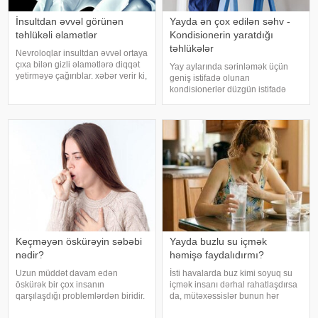
İnsultdan əvvəl görünən
Yayda ən çox edilən səhv -
təhlükəli əlamətlər
Kondisionerin yaratdığı
təhlükələr
Nevroloqlar insultdan əvvəl ortaya
çıxa bilən gizli əlamətlərə diqqət
Yay aylarında sərinləmək üçün
yetirməyə çağırıblar. xəbər verir ki,
geniş istifadə olunan
insult bəzi hallarda qəfil baş
kondisionerlər düzgün istifadə
vermir və beyin günlər, hətta
edilmədikdə müxtəlif sağlamlıq
həftələr əvvəl müəyyən siqnallar
problemlərinə səbəb ola bilər.
verə bilər. Lakin b
xəbər verir ki, ani temperatur
dəyişiklikləri, quru hava və
baxımsız kondisionerlərd
Keçməyən öskürəyin səbəbi
Yayda buzlu su içmək
nədir?
həmişə faydalıdırmı?
Uzun müddət davam edən
İsti havalarda buz kimi soyuq su
öskürək bir çox insanın
içmək insanı dərhal rahatlaşdırsa
qarşılaşdığı problemlərdən biridir.
da, mütəxəssislər bunun hər
Bəzən adi soyuqdəymədən sonra
zaman ən yaxşı seçim olmadığını