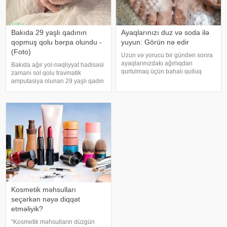
Bakıda 29 yaşlı qadının
Ayaqlarınızı duz və soda ilə
qopmuş qolu bərpa olundu -
yuyun: Görün nə edir
(Foto)
Uzun və yorucu bir gündən sonra
ayaqlarınızdakı ağırlıqdan
Bakıda ağır yol-nəqliyyat hadisəsi
qurtulmaq üçün bahalı qulluq
zamanı sol qolu travmatik
məhsullarına ehtiyacınız yoxdur.
amputasiya olunan 29 yaşlı qadın
Duz və soda ilə ayaqlarınızı həm
uğurla əməliyyat edilib. xəbər
rahatlaya, həm də təravətləndirə
verir ki, hadisədən sonra
bilərsiniz. xəbər verir ki, çox vax
zərərçəkən Səhiyyə Nazirliyi
Akademik M.A.Topçubaşov adına
Elmi Cərrahiyy
Kosmetik məhsulları
seçərkən nəyə diqqət
etməliyik?
"Kosmetik məhsulların düzgün