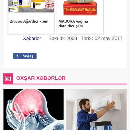
Xəbərlər
Baxılıb: 2068 Tarix: 02 may 2017
f
Paylaş
OXŞAR XƏBƏRLƏR