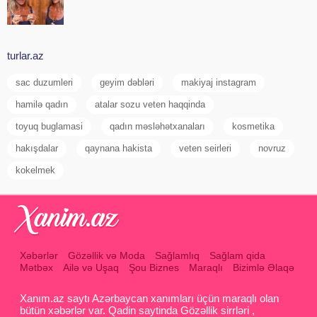
turlar.az
sac duzumleri
geyim dəbləri
makiyaj instagram
hamilə qadın
atalar sozu veten haqqinda
toyuq buglamasi
qadın məsləhətxanaları
kosmetika
hakışdalar
qaynana hakista
veten seirleri
novruz
kokelmek
Xəbərlər
Gözəllik və Moda
Sağlamlıq
Sağlam qida
Mətbəx
Ailə və Uşaq
Şou Biznes
Maraqlı
Bizimlə Əlaqə
Xanım.az saytı Azərbaycan xanımları üçün maraqlı olan
bütün xəbərlər var. Qadin saytinda Gözəllik sirrləri ,