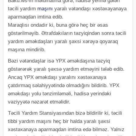
Baku.ws-in məlumatına görə, hadisə yerinə gələn
təcili yardım
maşını
yaralı vətəndaşı xəstəxayanaya
aparmaqdan imtina edib.
Maraqlısı ondadır ki, buna görə heç bir əsas
göstərilməyib. Ətrafdakıların təzyiqindən sonra təcili
yardım əməkdaşları yaralı şəxsi xərəyə qoyaraq
maşına mindirib.
Bəzi vətəndaşlar isə YPX əməkdaşına təzyiq
göstərərək yaralı şəxsə yardım etməyini tələb edib.
Ancaq YPX əməkdaşı yaralını xəstəxanaya
çatdırmaq səlahiyyətində olmadığını bildirib. YPX
əməkdaşı yolu tənzimləməli, hadisə yerindəki
vəziyyətə nəzarət etməlidir.
Təcili Yardım Stansiyasından bizə bildirilir ki, təcili
tibbi yardım maşını heç bir halda yaralı şəxsi
xəstəxanaya aparmaqdan imtina edə bilməz. Yalnız