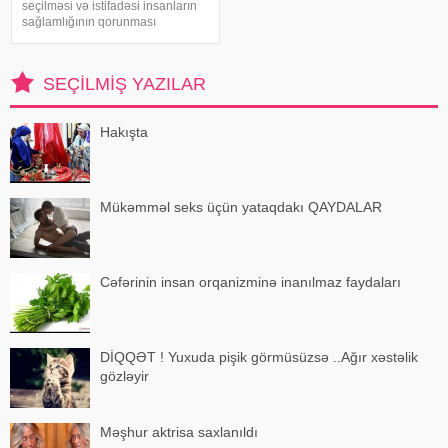
seçilməsi və istifadəsi insanların
sağlamlığının qorunması
baxımından mühüm əhəmiyyət
daşıyır". xəbər verir ki, bu fikirləri
Səhiyyə Nazirliyinin rəsmi
SEÇILMIŞ YAZILAR
"Instagram" hesabınd
Hakışta
Mükəmməl seks üçün yataqdakı QAYDALAR
Cəfərinin insan orqanizminə inanılmaz faydaları
DİQQƏT ! Yuxuda pişik görmüsüzsə ..Ağır xəstəlik
gözləyir
Məşhur aktrisa saxlanıldı