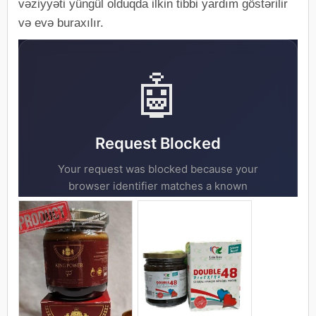
vəziyyəti yüngül olduqda ilkin tibbi yardım göstərilir
və evə buraxılır.