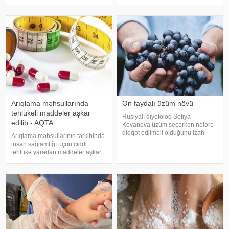
yaranan öskürək həftələrlə davam
bildirirlər. xəbər verir ki, çox soyuq
edə bilər. Lakin öskürəyin səbəbi
su susuzluq hissini tez azaldır və
hər zaman tənəffüs yolu
insanın kifayət qədə
infeksiyası olmur
Arıqlama məhsullarında
Ən faydalı üzüm növü
təhlükəli maddələr aşkar
Rusiyalı diyetoloq Sofiya
edilib - AQTA
Kovanova üzüm seçərkən nələrə
diqqət edilməli olduğunu izah
Arıqlama məhsullarının tərkibində
edib. -a istinadən xəbər verir ki,
insan sağlamlığı üçün ciddi
bu barədə o, AİF.ru nəşrinə
təhlükə yaradan maddələr aşkar
müsahibəsində danışıb.
edilib. xəbər verir ki, bunu
Mütəxəssis qeyd edib ki, tünd
Azərbaycan Respublikasının Qida
rəngdə olan üzüm sortlar
Təhlükəsizliyi Agentliyinin (AQTA)
Qida təhlükəsizliyi şöbəsinin
müdir