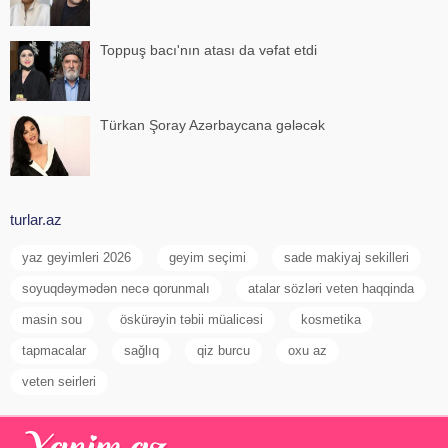
Toppuş bacı'nın atası da vəfat etdi
Türkan Şoray Azərbaycana gələcək
turlar.az
yaz geyimleri 2026
geyim seçimi
sade makiyaj sekilleri
soyuqdəymədən necə qorunmalı
atalar sözləri veten haqqinda
masin sou
öskürəyin təbii müalicəsi
kosmetika
tapmacalar
sağlıq
qiz burcu
oxu az
veten seirleri