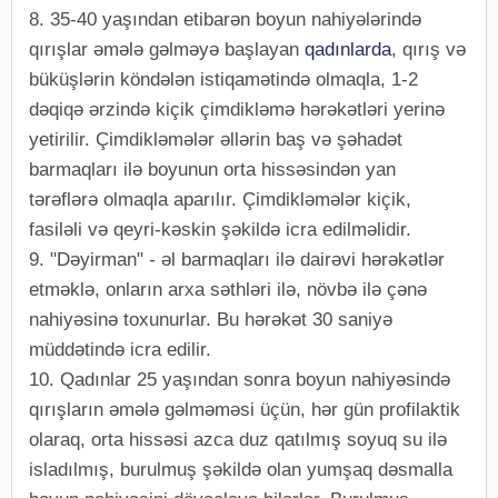
8. 35-40 yaşından etibarən boyun nahiyələrində
qırışlar əmələ gəlməyə başlayan
qadınlarda
, qırış və
büküşlərin köndələn istiqamətində olmaqla, 1-2
dəqiqə ərzində kiçik çimdikləmə hərəkətləri yerinə
yetirilir. Çimdikləmələr əllərin baş və şəhadət
barmaqları ilə boyunun orta hissəsindən yan
tərəflərə olmaqla aparılır. Çimdikləmələr kiçik,
fasiləli və qeyri-kəskin şəkildə icra edilməlidir.
9. "Dəyirman" - əl barmaqları ilə dairəvi hərəkətlər
etməklə, onların arxa səthləri ilə, növbə ilə çənə
nahiyəsinə toxunurlar. Bu hərəkət 30 saniyə
müddətində icra edilir.
10. Qadınlar 25 yaşından sonra boyun nahiyəsində
qırışların əmələ gəlməməsi üçün, hər gün profilaktik
olaraq, orta hissəsi azca duz qatılmış soyuq su ilə
isladılmış, burulmuş şəkildə olan yumşaq dəsmalla