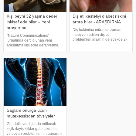
Kişi beyni 32 yaşına qədər
Diş əti xəstəliyi diabet riskini
inkişaf edə bilər – Yeni
artıra bilər - ARAŞDIRMA
araşdırma
Diş həkiminə müraciət zamanı
müəyyən edilən diş əti
"Nature Communications"
problemləri insanın gələcəkdə 2-
jurnalında dərc olunan yeni
ci tip diabetə tutulma riski barədə
araşdırma kişilərdə qərarvermə,
də məlumat verə bilər. xəbər verir
impulsların idarə olunması və risk
ki, "The Lancet Public
qiymətləndirilməsinə cavabdeh
Health" jurnalında dərc olunan v
olan beyin nahiyələrinin orta
hesabla 32 yaşına qədər inkişa
Sağlam onurğa üçün
mütəxəssisdən tövsiyələr
Gündəlik vərdişlərdə ediləcək
kiçik dəyişikliklər gələcəkdə bel
və boyun problemlərinin qarşısını