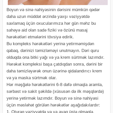
Boyun və sinə nahiyəsinin dərisini mümkün qədər
daha uzun müddət ərzində yaxşı vəziyyətdə
saxlamaq üçün oxucularımıza hər gün məhz bu
sahəyə aid olan sadə fiziki və özünü masaj
hərəkətləri etmələrini tövsiyə edirik.
Bu kompleks hərəkətləri yerinə yetirməmişdən
qabaq, dərinizi təmizləməyi unutmayın. Dəri quru
olduqda ona bitki yağı və ya krem sürtmək lazımdır.
Hərəkət kompleksi başa çatdıqdan sonra, dərini bir
daha təmizləyərək onun üzərinə qidalandırıcı krem
və ya maska sürtmək olar.
Hər məşğələ hərəkətlərini 6-8 dəfə olmaqla aramla,
sərbəst və sakit şəkildə (xüsusən də ilk məşqlərdə)
yerinə yetirmək lazımdır. Boyun və sinə nahiyəsi
üçün məsləhət görülən hərəkətlər aşağıdakılardır:
1. Oturaq vəziyyətdə və ya ayaq üstə olmaqla,