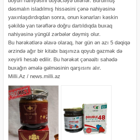
boyun nahiyəsini döyəcləyə bilərlər. Burulmuş
dəsmalın isladılmış hissəsini çənə nahiyəsinə
yaxınlaşdırdıqdan sonra, onun kənarları kəskin
şəkildə yan tərəflərə doğru dartıldıqda buxaq
nahiyəsinə yüngül zərbələr dəymiş olur.
Bu hərəkətlərə əlavə olaraq, hər gün ən azı 5 dəqiqə
ərzində ağır bir kitabı başınıza qoyub gəzmək də
xeyirli hesab edilir. Bu hərəkət çənəaltı sahədə
buxağın əmələ gəlməsinin qarşısını alır.
Milli.Az / news.milli.az