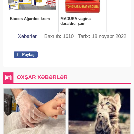
Xəbərlər
Baxılıb: 1610 Tarix: 18 noyabr 2022
f
Paylaş
OXŞAR XƏBƏRLƏR