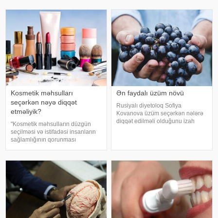
itirilməsinə, başgicəllənmə və
yorğunluğun səbəbləri arasında
ürəkbulanma kimi hallara səbəb
qan azlığı, qalxanabənzər vəz
ol
xəstəlikləri, şəkərl
Kosmetik məhsulları
Ən faydalı üzüm növü
seçərkən nəyə diqqət
Rusiyalı diyetoloq Sofiya
etməliyik?
Kovanova üzüm seçərkən nələrə
diqqət edilməli olduğunu izah
"Kosmetik məhsulların düzgün
edib. -a istinadən xəbər verir ki,
seçilməsi və istifadəsi insanların
bu barədə o, AİF.ru nəşrinə
sağlamlığının qorunması
müsahibəsində danışıb.
baxımından mühüm əhəmiyyət
Mütəxəssis qeyd edib ki, tünd
daşıyır". xəbər verir ki, bu fikirləri
rəngdə olan üzüm sortlar
Səhiyyə Nazirliyinin rəsmi
"Instagram" hesabınd