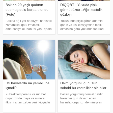
Bakıda 29 yaşlı qadının
DİQQƏT ! Yuxuda pişik
qopmuş qolu bərpa olundu -
görmüsüzsə ..Ağır xəstəlik
(Foto)
gözləyir
Bakıda ağır yol-nəqliyyat hadisəsi
Yuxusunda pişik görən adamın,
zamanı sol qolu travmatik
qadın və kişi cinsiyyətinə malik
amputasiya olunan 29 yaşlı qadın
olmasına görə yuxunun təbirləri
uğurla əməliyyat edilib. xəbər
dəyişir. Əgər bu yuxunu görən
verir ki, hadisədən sonra
adam bir kişisə, bu kişinin normal
zərərçəkən Səhiyyə Nazirliyi
həyatında diqqətsiz bir şəxsiyyətə
Akademik M.A.Topçubaşov adına
sahib olduğu, ətrafındak
Elmi Cərrahiyy
İsti havalarda nə yeməli, nə
Daim yorğunluğunuzun
içməli?
səbəbi bu xəstəliklər ola bilər
Yüksək temperatur və rütubət
Bəzən yorğunluq normal haldır,
orqanizmdə maye və mineral
lakin hər gün davam edən
itkisini artırır. xəbər verir ki, güclü
halsızlıq orqanizmdə müəyyən
tərləmə nəticəsində yaranan su
problemlərin əlaməti ola bilər.
və mineral çatışmazlığı huşun
xəbər verir ki, davamlı