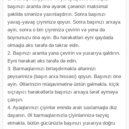
başınızı aramla önə əyərək çənənizi maksimal
şəkildə sinənizə yaxınlaşdırın. Sonra başınızı
yavaş-yavaş çiyninizə qoyun. Sonra başınızı arxaya
əyin, sonra o biri çiyninizə çevirin və yenə də
boynunuzu önə əyin. Bu hərəkətləri eyni qaydada
olmaqla əks tərəfə də təkrar edin.
2. Başınızı aramla yana çevirin və yuxarıya qaldırın.
Eyni hərəkəti əks tərəfə də edin.
3. Barmaqlarınızı birləşdirməklə əllərinizi
peysərinizə (başın arxa hissəsi) qoyun. Başınızı önə
əyin. Əllərinizin müqavimətinə üstün gəlməklə, kiçik
sıçrayıcı hərəkətlərlə başınızı arxaya tərəf əyməyə
çalışın.
4. Ayaqlarınızı çiyinlər enində aralı saxlamaqla düz
dayanın. Əl barmaqlarınızla çiyinlərinizə təzyiq
etməklə, bütün gücünüzlə başınızı yuxarıya doğru