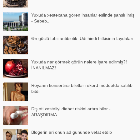
Yuxuda xəstəxana görən insanlar əslində şanslı imiş
- Səbəb...
Ən güclü təbii antibiotik: Udi hindi bitkisinin faydaları
Yuxuda nar görmək görün nələrə işarə edirmiş?!
İNANILMAZ!
Röyanın konsertinə biletlər rekord müddətdə satılıb
bitdi
Diş əti xəstəliyi diabet riskini artıra bilər -
ARAŞDIRMA
Blogerin əri onun ad günündə vəfat etdib