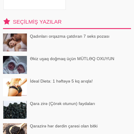
almağa kömək edə bilər. xəbər
verir ki, türkiyəli professor Turgut
Akgülün sözlərinə görə, düzgün
duruş onurğanın sağlam
SEÇILMIŞ YAZILAR
qalmasınd
Qadınları orqazma çatdıran 7 seks pozası
Əkiz uşaq doğmaq üçün MÜTLƏQ OXUYUN
İdeal Dieta: 1 həftəyə 5 kq arıqla!
Qara zirə (Çörək otunun) faydaları
Qarazirə hər dərdin çarəsi olan bitki