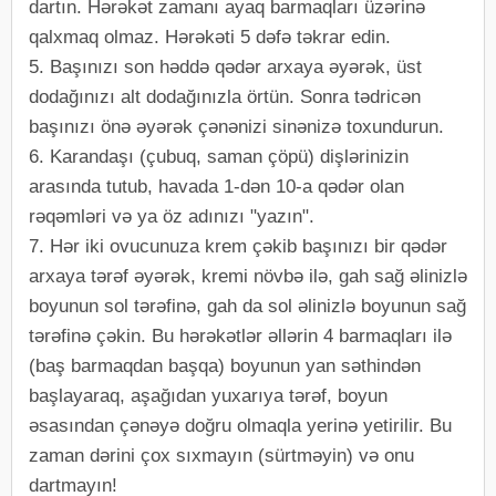
dartın. Hərəkət zamanı ayaq barmaqları üzərinə
qalxmaq olmaz. Hərəkəti 5 dəfə təkrar edin.
5. Başınızı son həddə qədər arxaya əyərək, üst
dodağınızı alt dodağınızla örtün. Sonra tədricən
başınızı önə əyərək çənənizi sinənizə toxundurun.
6. Karandaşı (çubuq, saman çöpü) dişlərinizin
arasında tutub, havada 1-dən 10-a qədər olan
rəqəmləri və ya öz adınızı "yazın".
7. Hər iki ovucunuza krem çəkib başınızı bir qədər
arxaya tərəf əyərək, kremi növbə ilə, gah sağ əlinizlə
boyunun sol tərəfinə, gah da sol əlinizlə boyunun sağ
tərəfinə çəkin. Bu hərəkətlər əllərin 4 barmaqları ilə
(baş barmaqdan başqa) boyunun yan səthindən
başlayaraq, aşağıdan yuxarıya tərəf, boyun
əsasından çənəyə doğru olmaqla yerinə yetirilir. Bu
zaman dərini çox sıxmayın (sürtməyin) və onu
dartmayın!