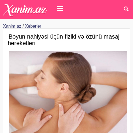
Xanim.az
/
Xəbərlər
Boyun nahiyəsi üçün fiziki və özünü masaj
hərəkətləri