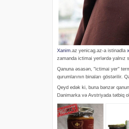
Xanim
.az yenicag.az-a istinadla
zamanda ictimai yerlərdə yalnız sa
Qanuna əsasən, "ictimai yer" ter
qurumlarının binaları göstərilir.
Qeyd edək ki, buna bənzər qanunl
Danimarka və Avstriyada tətbiq o