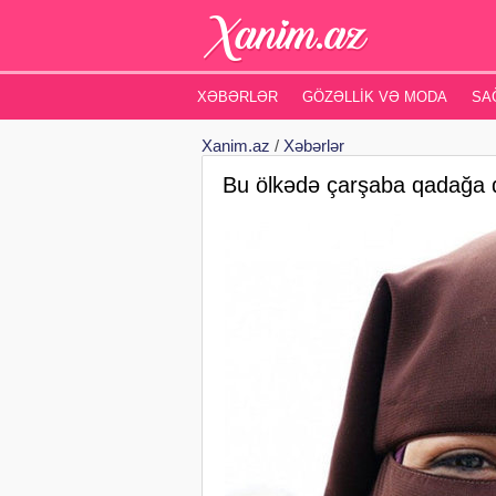
XƏBƏRLƏR
GÖZƏLLIK VƏ MODA
SA
Xanim.az
/
Xəbərlər
Bu ölkədə çarşaba qadağa 