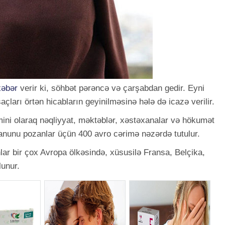
xəbər
verir ki, söhbət pərəncə və çarşabdan gedir. Eyni
çları örtən hicabların geyinilməsinə hələ də icazə verilir.
mini olaraq nəqliyyat, məktəblər, xəstəxanalar və hökumət
 Qanunu pozanlar üçün 400 avro cərimə nəzərdə tutulur.
ar bir çox Avropa ölkəsində, xüsusilə Fransa, Belçika,
lunur.