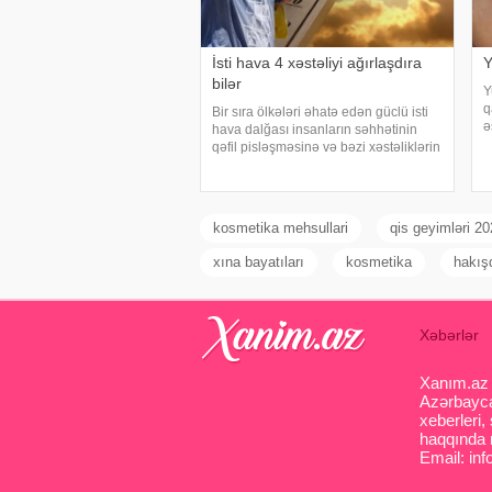
İsti hava 4 xəstəliyi ağırlaşdıra
Y
bilər
Y
q
Bir sıra ölkələri əhatə edən güclü isti
ə
hava dalğası insanların səhhətinin
a
qəfil pisləşməsinə və bəzi xəstəliklərin
o
ağırlaşmasına səbəb ola bilər. Yüksək
t
temperatur yalnız susuzlaşma və
y
günvurma riski yaratmır. xarici mediay
kosmetika mehsullari
qis geyimləri 2
xına bayatıları
kosmetika
hakış
Xəbərlər
Xanım.az s
Azərbaycan
xeberleri,
haqqında m
Email: inf