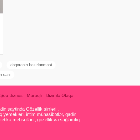
abqoranin hazirlanmasi
n sani
Şou Biznes
Maraqlı
Bizimlə Əlaqə
 saytinda Gözəllik sirrləri ,
q yemekleri, intim münasibətlər, qadin
etika mehsullari , gozellik və sağlamlıq