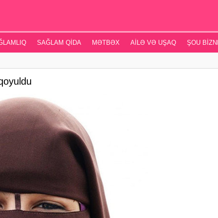
ĞLAMLIQ
SAĞLAM QIDA
MƏTBƏX
AILƏ VƏ UŞAQ
ŞOU BIZN
qoyuldu