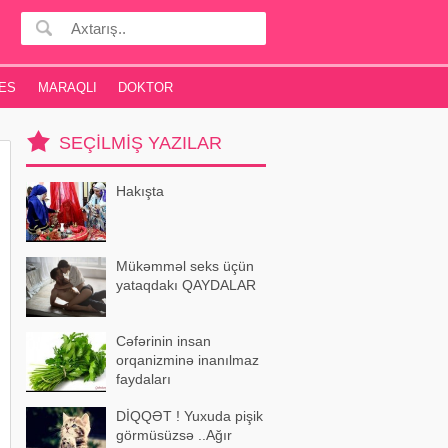
ES
MARAQLI
DOKTOR
SEÇILMIŞ YAZILAR
Hakışta
Mükəmməl seks üçün
yataqdakı QAYDALAR
Cəfərinin insan
orqanizminə inanılmaz
faydaları
DİQQƏT ! Yuxuda pişik
görmüsüzsə ..Ağır