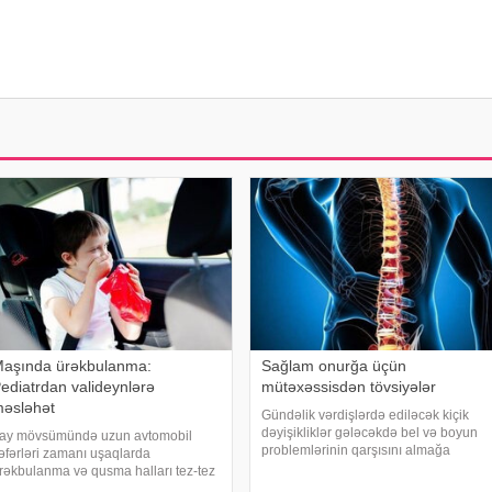
aşında ürəkbulanma:
Sağlam onurğa üçün
ediatrdan valideynlərə
mütəxəssisdən tövsiyələr
əsləhət
Gündəlik vərdişlərdə ediləcək kiçik
dəyişikliklər gələcəkdə bel və boyun
ay mövsümündə uzun avtomobil
problemlərinin qarşısını almağa
əfərləri zamanı uşaqlarda
kömək edə bilər. xəbər verir ki,
rəkbulanma və qusma halları tez-tez
türkiyəli professor Turgut Akgülün
üşahidə olunur. xəbər verir ki,