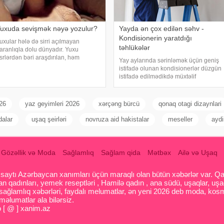
uxuda sevişmək nəyə yozulur?
Yayda ən çox edilən səhv -
Kondisionerin yaratdığı
uxular hələ də sirri açılmayan
təhlükələr
aranlıqla dolu dünyadır. Yuxu
srlərdən bəri araşdırılan, həm
Yay aylarında sərinləmək üçün geniş
limlərin, həm də mistika ilə məşğul
istifadə olunan kondisionerlər düzgün
lanların cavabını tapmaq istədiyi
istifadə edilmədikdə müxtəlif
apmacadır. Fərqli və rəngarəng
sağlamlıq problemlərinə səbəb ola
uxular bəzən də cinsəlikl
bilər. xəbər verir ki, ani temperatur
dəyişiklikləri, quru hava və baxımsız
026
yaz geyimleri 2026
xərçəng bürcü
qonaq otagi dizaynlari
kondisionerlərd
dalar
uşaq şeirləri
novruza aid hakistalar
meseller
aydi
Gözəllik və Moda
Sağlamlıq
Sağlam qida
Mətbəx
Ailə və Uşaq
aytı Azərbaycan xanımları üçün maraqlı olan bütün xəbərlər var. Qadin
 qadınları, yemek reseptləri , Hamilə qadın , ana südü, uşaqlar, uşa
 sağlamlıq xəbərləri, faydalı melumatlar, ən yeni 2026 deb moda, kosm
əlumatlar ala bilərsiz.
o [ @ ] xanim.az