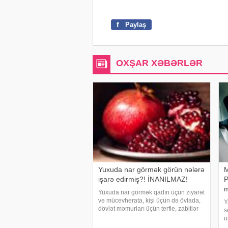
f
Paylaş
OXŞAR XƏBƏRLƏR
Yuxuda nar görmək görün nələrə
M
işarə edirmiş?! İNANILMAZ!
P
m
Yuxuda nar görmək qadın üçün ziyarət
və mücevherata, kişi üçün də övlada,
Y
dövlət məmurları üçün terfie, zabitlər
s
üçün əmrlərinin keçməsinə, kəndli
ü
üçün oktyabr bərəkətinə, tacir üçün
m