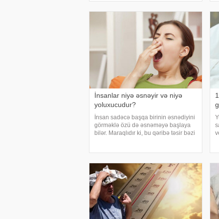
çox quru, xalq üçün yaxşı bir idarəy
p
g
g
u
İnsanlar niyə əsnəyir və niyə
1
yoluxucudur?
g
İnsan sadəcə başqa birinin əsnədiyini
Y
görməklə özü də əsnəməyə başlaya
s
bilər. Maraqlıdır ki, bu qəribə təsir bəzi
v
heyvanlarda da müşahidə olunur.
i
xarici mediaya istinadən xəbər verir ki,
k
əsnəmək insan orqanizminin ən adi
ü
s