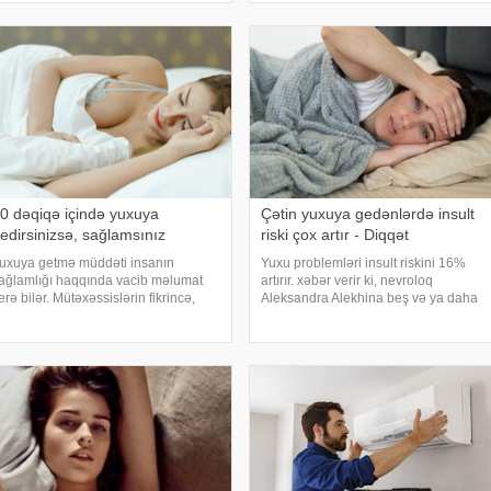
sözlərinə görə, düzgün duruş
ediatr Jül Fujer bunun beynin
onurğanın sağlam qalmasınd
özlərdən və bədənin hərəkətindən
ələn siqnallar arasındakı
yğunsuzluqda
0 dəqiqə içində yuxuya
Çətin yuxuya gedənlərdə insult
edirsinizsə, sağlamsınız
riski çox artır - Diqqət
uxuya getmə müddəti insanın
Yuxu problemləri insult riskini 16%
ağlamlığı haqqında vacib məlumat
artırır. xəbər verir ki, nevroloq
erə bilər. Mütəxəssislərin fikrincə,
Aleksandra Alekhina beş və ya daha
deal vaxt 10-20 dəqiqədir. xəbər verir
çox yuxu pozğunluğu simptomundan
i, davranış yönümlü yuxu təbabəti
əziyyət çəkən insanlarda insult riskinin
zrə mütəxəssis Mişel Drerupun
ikiqat artdığını deyib. İnsult ciddi və
özlərinə görə
həyat