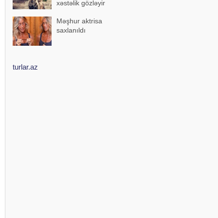
xəstəlik gözləyir
Məşhur aktrisa
saxlanıldı
turlar.az