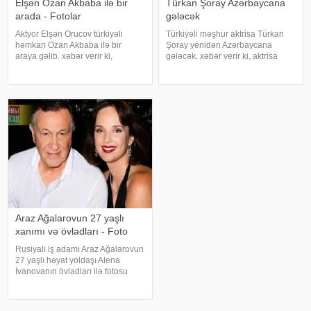
Elşən Ozan Akbaba ilə bir
Türkan Şoray Azərbaycana
arada - Fotolar
gələcək
Aktyor Elşən Orucov türkiyəli
Türkiyəli məşhur aktrisa Türkan
həmkarı Ozan Akbaba ilə bir
Şoray yenidən Azərbaycana
araya gəlib. xəbər verir ki,
gələcək. xəbər verir ki, aktrisa
sənətçilər "Çırak 2" serialının
oktyabrın 25-də Bakıda olacağını
çəkiliş meydançasında
açıqlayıb. Qeyd edək ki, Türkan
görüşüblər. Ekran işində rol alan
Şoray bundan əvvəl bir neçə dəfə
Elşən layihənin birinci hissəsində
şəhərin qonağı olub
d
Araz Ağalarovun 27 yaşlı
xanımı və övladları - Foto
Rusiyalı iş adamı Araz Ağalarovun
27 yaşlı həyat yoldaşı Alena
İvanovanın övladları ilə fotosu
yayılıb. Şəkil sosial mediada
paylaşılıb. Fotoda Alena və
A.Ağalarovdan olan iki övladı yer