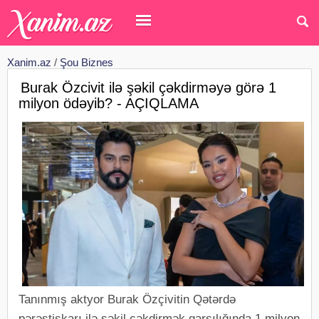
Xanim.az
/
Şou Biznes
Burak Özcivit ilə şəkil çəkdirməyə görə 1
milyon ödəyib? - AÇIQLAMA
Tanınmış aktyor Burak Özçivitin Qətərdə
pərəstişkarı ilə şəkil çəkdirmək qarşılığında 1 milyon