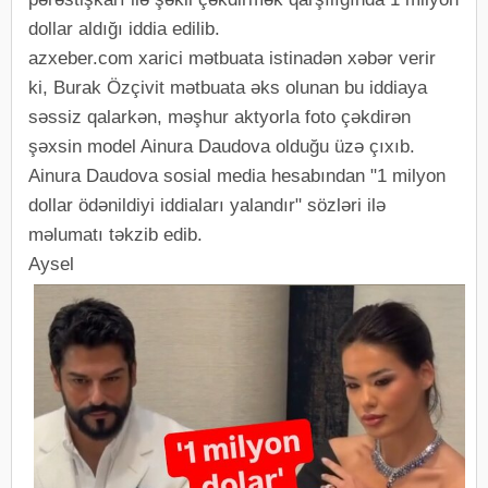
dollar aldığı iddia edilib.
azxeber.com xarici mətbuata istinadən xəbər verir
ki, Burak Özçivit mətbuata əks olunan bu iddiaya
səssiz qalarkən, məşhur aktyorla foto çəkdirən
şəxsin model Ainura Daudova olduğu üzə çıxıb.
Ainura Daudova sosial media hesabından "1 milyon
dollar ödənildiyi iddiaları yalandır" sözləri ilə
məlumatı təkzib edib.
Aysel