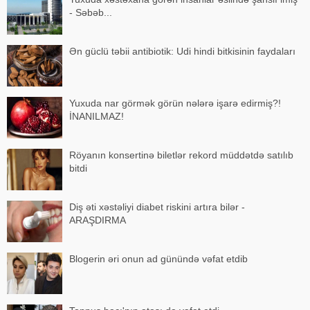
- Səbəb...
Ən güclü təbii antibiotik: Udi hindi bitkisinin faydaları
Yuxuda nar görmək görün nələrə işarə edirmiş?!
İNANILMAZ!
Röyanın konsertinə biletlər rekord müddətdə satılıb
bitdi
Diş əti xəstəliyi diabet riskini artıra bilər -
ARAŞDIRMA
Blogerin əri onun ad günündə vəfat etdib