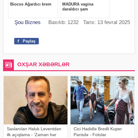
Şou Biznes
Baxılıb: 1232 Tarix: 13 fevral 2025
f
Paylaş
OXŞAR XƏBƏRLƏR
Saxlanılan Haluk Leventdən
Cici Hadidlə Bredli Kuper
ilk açıqlama - 'Zaman hər
Parisdə - Fotolar