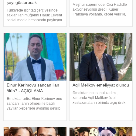
şeyi göstərəcək
Məşhur supermodel Cici Hadidlə
aktyor sevgilisi Bredli Kuper
Türkiyədə istintaq çərçivəsində
Fransaya yollanıb. xəbər verir ki,
saxlanılan müğənni Haluk Levent
cütlük Paris küçələrində əl-ələ
sosial media hesabında paylaşım
gəzərkən obyektivlərə tuş gəliblər.
edərək haqqında yayılan iddialara
Qeyd edək ki, müğənni Zayn
münasibət bildirib. Türkiyə
Malikdən ayrıldıqdan sonra Cicini
mətbuatına istinadən xəbər verir
ki, Levent şəxsi həyatı ilə Ahba
Elnur Kərimovu sancan ilan
Aqil Məlikov əməliyyat olundu
ölüb? - AÇIQLAMA
Əməkdar incəsənət xadimi,
xanəndə Aqil Məlikov özəl
Əməkdar artist Elnur Kərimov onu
xəstəxanaların birində açıq ürək
sancan ilanın ölməsi ilə bağlı
əməliyyatı keçirib. xəbər verir ki,
yayılan xəbərlərə aydınlıq gətirib.
bu barədə "Teleqraf"a xanəndənin
Sənətçi bu barədə "Xəzər axşamı"
oğlu Hüseyn Məlikov məlumat
verilişində danışıb. "Üç günə
verib. Onun sözlərinə görə, atasını
yaxındır ki, bu barədə heç kimə
açıqlama verməmişəm