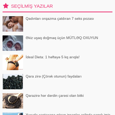
alıb. Qeyd edək ki, Araz Ağalarovu
SEÇILMIŞ YAZILAR
Qadınları orqazma çatdıran 7 seks pozası
Əkiz uşaq doğmaq üçün MÜTLƏQ OXUYUN
İdeal Dieta: 1 həftəyə 5 kq arıqla!
Qara zirə (Çörək otunun) faydaları
Qarazirə hər dərdin çarəsi olan bitki
Yuxuda xəstəxana görən insanlar əslində şanslı imiş