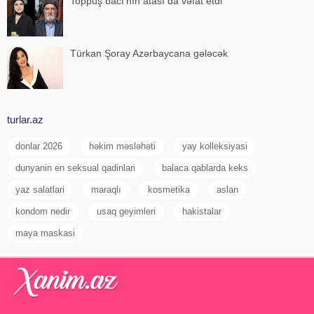
Toppuş bacı'nın atası da vəfat etdi
Türkan Şoray Azərbaycana gələcək
turlar.az
donlar 2026
həkim məsləhəti
yay kolleksiyasi
dunyanin en seksual qadinlari
balaca qablarda keks
yaz salatlari
maraqlı
kosmetika
aslan
kondom nedir
usaq geyimleri
hakistalar
maya maskasi