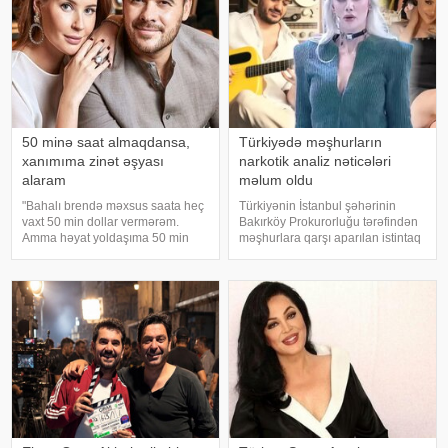
50 minə saat almaqdansa,
Türkiyədə məşhurların
xanımıma zinət əşyası
narkotik analiz nəticələri
alaram
məlum oldu
"Bahalı brendə məxsus saata heç
Türkiyənin İstanbul şəhərinin
vaxt 50 min dollar vermərəm.
Bakırköy Prokurorluğu tərəfindən
Amma həyat yoldaşıma 50 min
məşhurlara qarşı aparılan istintaq
dollara zinət əşyası almaq mənim
çərçivəsində saxlanılan və həbs
üçün asandır". Axşam.az-a
edilən bəzi şəxslərdən
istinadən xəbər verir ki, bu sözləri
götürülmüş bioloji nümunələr
Xalq artisti Emin Ağalaro
üzərində aparılan toksikoloji
analizləri