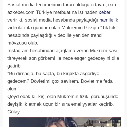
Sosial media fenomeninin fərari olduğu ortaya çıxıb.
azxeber.com Türkiyə mətbuatına istinadən
xəbər
verir ki, sosial media hesabında paylaşdığı
hamiləlik
videoları ilə gündəm olan Mükremin Gezgin "TikTok"
hesabında paylaşdığı video ilə yenidən trend
mövzusu olub.
İnstaqram hesabından açıqlama verən Mükrem səsi
titrəyərək son görkəmi ilə necə əsgər gedəcəyini dilə
gətirib:
"Bu dırnaqla, bu saçla, bu kirpiklə əsgərliyə
gedəcəm? Dövlətimi çox sevirəm. Dövlətimə fəda
olum".
Qeyd edək ki, kişi olan Mükremin fiziki görünüşündə
dəyişiklik etmək üçün bir sıra əməliyyatlar keçirib.
Gülay