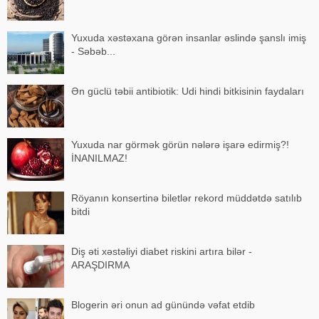
Yuxuda xəstəxana görən insanlar əslində şanslı imiş
- Səbəb...
Ən güclü təbii antibiotik: Udi hindi bitkisinin faydaları
Yuxuda nar görmək görün nələrə işarə edirmiş?!
İNANILMAZ!
Röyanın konsertinə biletlər rekord müddətdə satılıb
bitdi
Diş əti xəstəliyi diabet riskini artıra bilər -
ARAŞDIRMA
Blogerin əri onun ad günündə vəfat etdib