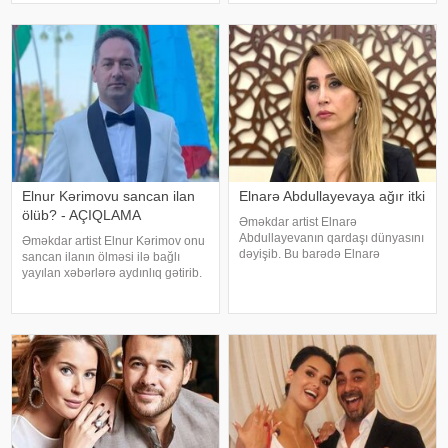
İstanbul və İzmir şəhərlərində eyni
rayonundan olan Doğukan
vaxtda həyata keçirilə
Navdar birinci olaraq "Miste
Elnur Kərimovu sancan ilan
Elnarə Abdullayevaya ağır itki
ölüb? - AÇIQLAMA
Əməkdar artist Elnarə
Abdullayevanın qardaşı dünyasını
Əməkdar artist Elnur Kərimov onu
dəyişib. Bu barədə Elnarə
sancan ilanın ölməsi ilə bağlı
Abdullayeva sosial şəbəkə
yayılan xəbərlərə aydınlıq gətirib.
hesabında yazıb. O, kədərini bu
Sənətçi bu barədə "Xəzər axşamı"
sözlərlə ifadə edib:. "Bəzən insan
verilişində danışıb. "Üç günə
elə bir itki yaşayır ki, onu heç bir
yaxındır ki, bu barədə heç kimə
söz ifad
açıqlama verməmişəm