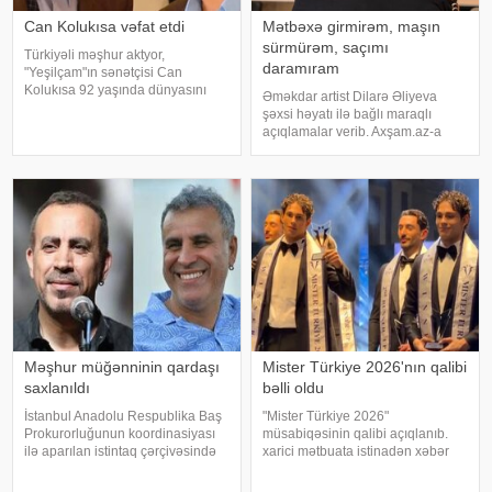
Can Kolukısa vəfat etdi
Mətbəxə girmirəm, maşın
sürmürəm, saçımı
Türkiyəli məşhur aktyor,
daramıram
"Yeşilçam"ın sənətçisi Can
Kolukısa 92 yaşında dünyasını
Əməkdar artist Dilarə Əliyeva
dəyişib. xəbər verir ki, bu haqda
şəxsi həyatı ilə bağlı maraqlı
Türkiyə KİV məlumat yayıb. Aktyor
açıqlamalar verib. Axşam.az-a
"Kapıcılar Kralı", "Züğürt Ağa",
istinafdən xəbər verir ki, aktrisa
"Selamsı
"İki başlı" proqramında heç vaxt
avtomobil idarə etmədiyini deyib.
O, sürücü ilə hərəkə
Məşhur müğənninin qardaşı
Mister Türkiye 2026'nın qalibi
saxlanıldı
bəlli oldu
İstanbul Anadolu Respublika Baş
"Mister Türkiye 2026"
Prokurorluğunun koordinasiyası
müsabiqəsinin qalibi açıqlanıb.
ilə aparılan istintaq çərçivəsində
xarici mətbuata istinadən xəbər
Şile Bələdiyyəsinə dair yeni
verir ki, 30 iştirakçının mübarizə
əməliyyat keçirilib. xəbər verir ki,
apardığı finalda Rizenin Ardeşen