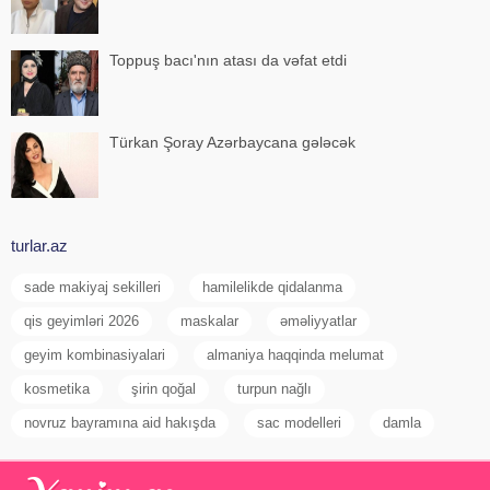
Toppuş bacı'nın atası da vəfat etdi
Türkan Şoray Azərbaycana gələcək
turlar.az
sade makiyaj sekilleri
hamilelikde qidalanma
qis geyimləri 2026
maskalar
əməliyyatlar
geyim kombinasiyalari
almaniya haqqinda melumat
kosmetika
şirin qoğal
turpun nağlı
novruz bayramına aid hakışda
sac modelleri
damla