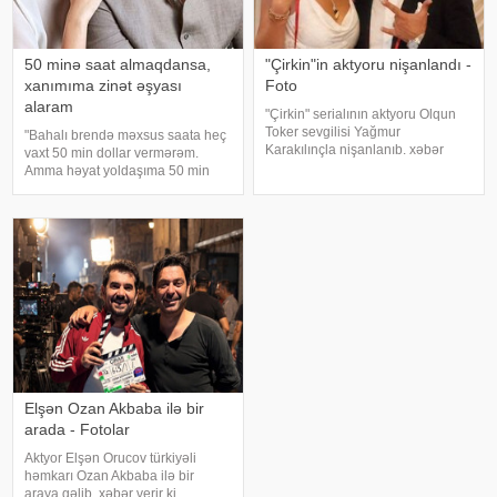
50 minə saat almaqdansa,
"Çirkin"in aktyoru nişanlandı -
xanımıma zinət əşyası
Foto
alaram
"Çirkin" serialının aktyoru Olqun
Toker sevgilisi Yağmur
"Bahalı brendə məxsus saata heç
Karakılınçla nişanlanıb. xəbər
vaxt 50 min dollar vermərəm.
verir ki, aktyor sevgilisini Bursada
Amma həyat yoldaşıma 50 min
yaşayan ailəsindən istəyib. Tokeri
dollara zinət əşyası almaq mənim
bu özəl günündə həmkarları Diren
üçün asandır". Axşam.az-a
Polatoğulları və Mustaf
istinadən xəbər verir ki, bu sözləri
Xalq artisti Emin Ağalaro
Elşən Ozan Akbaba ilə bir
arada - Fotolar
Aktyor Elşən Orucov türkiyəli
həmkarı Ozan Akbaba ilə bir
araya gəlib. xəbər verir ki,