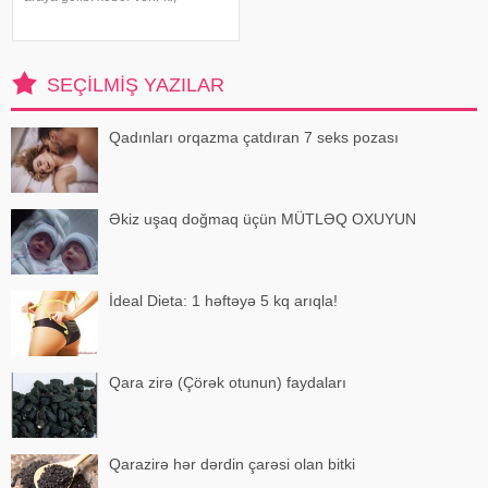
sənətçilər "Çırak 2" serialının
çəkiliş meydançasında
görüşüblər. Ekran işində rol alan
Elşən layihənin birinci hissəsində
SEÇILMIŞ YAZILAR
d
Qadınları orqazma çatdıran 7 seks pozası
Əkiz uşaq doğmaq üçün MÜTLƏQ OXUYUN
İdeal Dieta: 1 həftəyə 5 kq arıqla!
Qara zirə (Çörək otunun) faydaları
Qarazirə hər dərdin çarəsi olan bitki