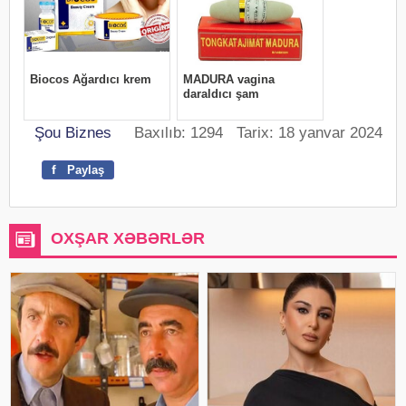
Şou Biznes
Baxılıb: 1294 Tarix: 18 yanvar 2024
f
Paylaş
OXŞAR XƏBƏRLƏR