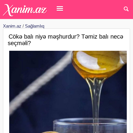
Xanim.az
/
Sağlamlıq
Cökə balı niyə məşhurdur? Təmiz balı necə
seçməli?