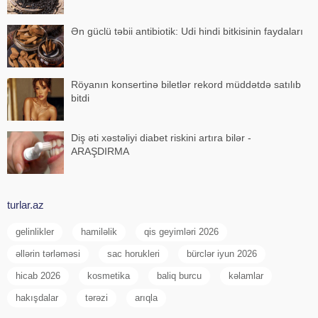
Ən güclü təbii antibiotik: Udi hindi bitkisinin faydaları
Röyanın konsertinə biletlər rekord müddətdə satılıb
bitdi
Diş əti xəstəliyi diabet riskini artıra bilər -
ARAŞDIRMA
turlar.az
gelinlikler
hamiləlik
qis geyimləri 2026
əllərin tərləməsi
sac horukleri
bürclər iyun 2026
hicab 2026
kosmetika
baliq burcu
kəlamlar
hakışdalar
tərəzi
arıqla