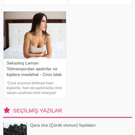
300 könüllünün intim həyatı və
zəngin olan bu tərəvəzin
razılıq hissi araşdırılıb. Məlum
sağlamlıq üçün xeyirli
olub ki, həyatlarında mütəmad
xüsusiyyətləri saymaqla bitməz.
sizi balqabağın faydaları ilə tanış
edir. 1. Karotinlərl
Seksoloq Ləman
Telmanqızıdan qadınlar və
kişilərə məsləhət - Cinsi istək
bitibsə
"Cinsi arzunun itirilməsi həm
kişilərdə, həm də qadınlarda cinsi
istəyin azalması kimi müəyyən
edilir. Fiziki və psixoloji yorğunluq,
həyat keyfiyyətindəki dəyişikliklər
də cinsi istəyin dəyişməsinə
SEÇILMIŞ YAZILAR
səbəb ola bilər"
Qara zirə (Çörək otunun) faydaları