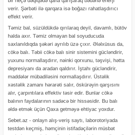
bir neçə dəqiqədə qana qarışaraq bədənə enerji
verir. Şərbəti ilə qarqara isə boğazı rahatlaşdırıcı
effekt verir.
Təmiz bal, süzüldükdə qırılaraq deyil, davamlı, bütöv
halda axır. Təmiz olmayan bal soyuducuda
saxlanıldıqda şəkəri ayrılıb üzə çıxır. Ələlxüsus da,
cökə balı. Təbii cökə balı sinir sistemini gücləndirir,
yuxunu normallaşdırır, nəinki qorxunu, təşvişi, hətta
depresiyanı da aradan qaldırır. İştahı gücləndirir,
maddələr mübadiləsini normallaşdırır. Üstəlik
xəstəlik zamanı hərarəti salır, öskürəyin qarşısını
alır, çarpıntılara effektiv təsir edir. Bunlar cökə
balının faydalarının sadəcə bir hissəsidir. Bu balı
əldə etmək üçün Qaxa getməyə ehtiyac yoxdur.
Sebet.az - onlayn alış-veriş saytı, laborotoriyada
testdən keçmiş, həmçinin istifadəçilərin müsbət