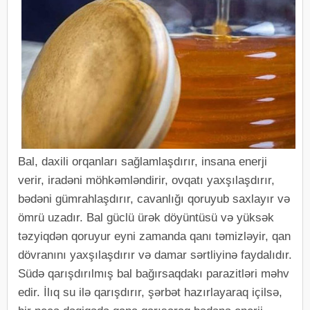
Bal, daxili orqanları sağlamlaşdırır, insana enerji
verir, iradəni möhkəmləndirir, ovqatı yaxşılaşdırır,
bədəni gümrahlaşdırır, cavanlığı qoruyub saxlayır və
ömrü uzadır. Bal güclü ürək döyüntüsü və yüksək
təzyiqdən qoruyur eyni zamanda qanı təmizləyir, qan
dövranını yaxşılaşdırır və damar sərtliyinə faydalıdır.
Südə qarışdırılmış bal bağırsaqdakı parazitləri məhv
edir. İlıq su ilə qarışdırır, şərbət hazırlayaraq içilsə,