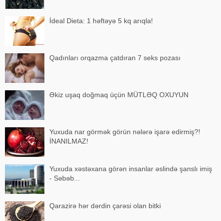
İdeal Dieta: 1 həftəyə 5 kq arıqla!
Qadınları orqazma çatdıran 7 seks pozası
Əkiz uşaq doğmaq üçün MÜTLƏQ OXUYUN
Yuxuda nar görmək görün nələrə işarə edirmiş?!
İNANILMAZ!
Yuxuda xəstəxana görən insanlar əslində şanslı imiş
- Səbəb...
Qarazirə hər dərdin çarəsi olan bitki