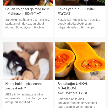
Cavan və gözəl qalmaq üçün
Kakos yağının - 5 UNİKAL
- Möhtəşəm ƏDVİYYAT
FAYDASI
Sarıkökün sağlamlıq üçün misilsiz
Kakos yağı xüsusilə son beş ildə
faydaları elmdə çoxdan sübut
populyarlıqda böyük artım
olunub. Bu ədviyyat mikrob və
müşahidə edən bitki mənşəli
virus əleyhinə təsir edir,
məhsullardan biridir. Həm
orqanizmdə iltihabları azaldır,
supermarketlərdə, həm də
güclü antioksidant olduğundan
kosmetika mağazalarında
xərçəngin riskini azaldır, qaraciyər
bankalarda kokos yağı tapmaq
üçü
mümkündür. Bundan əlavə,
qablaşdırıla
Hansı halda seks insanı
Balqabağın UNİKAL
xoşbəxt edir?
MÜALİCƏVİ
XÜSUSİYYƏTLƏRİ
ABŞ alimləri müntəzəm intim
münasibətin xoşbəxtlik üçün vacib
Balqabaq ən faydalı
olduğunu sübut edib.
tərəvəzlərdən biridir. Azkalorili,
"Medicina" xəbər verir ki, sorğuda
dadlı, vitamin və minerallarla