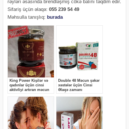
rəyləri əsasında brendləşmiş cökə balını təqdim edir.
Sifariş üçün əlaqə:
055 239 54 49
Məhsulla tanışlıq:
burada