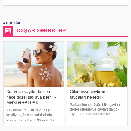
xidmetler
OXŞAR XƏBƏRLƏR
Xanımlar yayda dərilərini
Giləmeyvə çaylarının
necə gözəl saxlaya bilər? -
faydaları nələrdir?
MƏSLƏHƏTLƏR
Sağlamlığımız üçün bitki çayları
qədər giləmeyvə çayları da çox
Yay mövsümü isti və günəşli
faydalıdır. Sağlamolun.az
keçdiyi üçün dəri səthlərində
orqanizmimizə faydalı olan bitki,
problemlər yaranır. Əsasən də
çiçək və giləmeyvə çaylarını
qışda dərisini gözəlləşdirən
təqdim edir:. Şüyüd - Həzm
xanımların yayda dəriləri eroziya