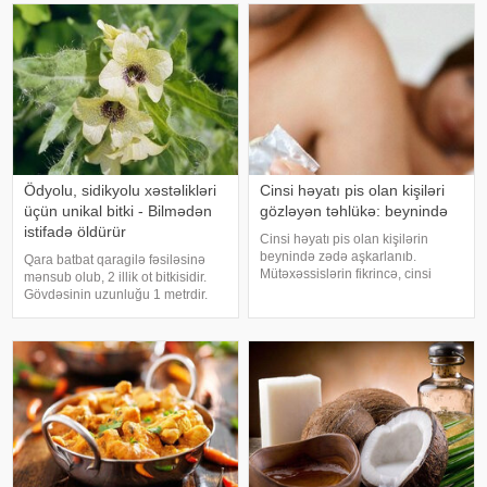
çayıdır. Həzmi yaxşılaşdırır.
uğrayır və baxımsızlaşır.
Şişkinliy
Sağlamolun.az bu dəfə dərini
gözəlləşdirən v
Ödyolu, sidikyolu xəstəlikləri
Cinsi həyatı pis olan kişiləri
üçün unikal bitki - Bilmədən
gözləyən təhlükə: beynində
istifadə öldürür
Cinsi həyatı pis olan kişilərin
beynində zədə aşkarlanıb.
Qara batbat qaragilə fəsiləsinə
Mütəxəssislərin fikrincə, cinsi
mənsub olub, 2 illik ot bitkisidir.
həyatımızla idrakımız arasında
Gövdəsinin uzunluğu 1 metrdir.
birbaşa əlaqə var. Pis bir cinsi
Yarpaqları iri, boz-yaşıl rəngli,
həyat gələcək illərdə yaddaş
aşağı hissəsi yarıq, yuxarı hissəsi
problemlərinin xəbərçisi ola bilər.
yumurta formasındadır.
ABŞ-ı
Yarpaqlarının saplağı həcmli