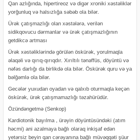
Qan azlığında, hipertireoz və digər xroniki xəstəliklər
yorğunluq və halsızlığa səbəb ola bilər.
Ürək çatışmazlığı olan xəstələrə, verilən
sidikqovucu dərmanlar və ürək çatışmazlığının
getdikcə artması
Ürək xəstəliklərində görülən öskürək, yorulmaqla
əlaqəli və qırıq-qırıqdır. Xırıltılı tənəffüs, döyüntü və
nəfəs darlığı da birlikdə ola bilər. Öskürək quru və ya
bəlğəmlə ola bilər.
Gecələr yuxudan oyadan və qalxıb oturmaqla keçən
öskürək, ürək çatışmamazlığı təzahürüdür.
Özündəngetmə (Senkop)
Kardiotonik bayılma , ürəyin döyüntüsündəki (atım
həcmi) ani azalmaya bağlı olaraq inkişaf edən
yetərsiz beyin qan cərəyanına bağlı müvəqqəti şüur