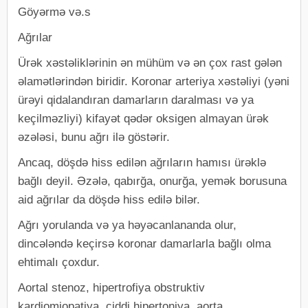
Göyərmə və.s
Ağrılar
Ürək xəstəliklərinin ən mühüm və ən çox rast gələn
əlamətlərindən biridir. Koronar arteriya xəstəliyi (yəni
ürəyi qidalandıran damarların daralması və ya
keçilməzliyi) kifayət qədər oksigen almayan ürək
əzələsi, bunu ağrı ilə göstərir.
Ancaq, döşdə hiss edilən ağrıların hamısı ürəklə
bağlı deyil. Əzələ, qabırğa, onurğa, yemək borusuna
aid ağrılar da döşdə hiss edilə bilər.
Ağrı yorulanda və ya həyəcanlananda olur,
dincələndə keçirsə koronar damarlarla bağlı olma
ehtimalı çoxdur.
Aortal stenoz, hipertrofiya obstruktiv
kardiomiopatiya, ciddi hipertoniya, aorta