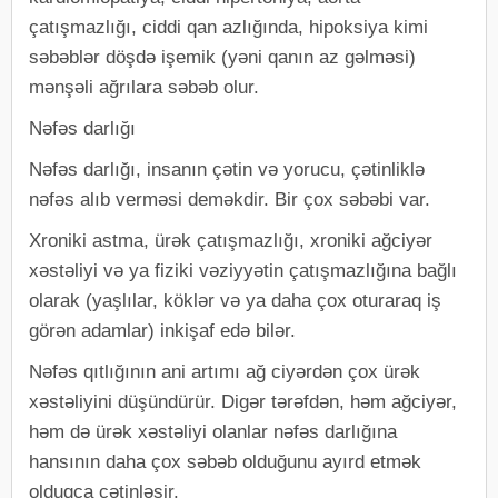
çatışmazlığı, ciddi qan azlığında, hipoksiya kimi
səbəblər döşdə işemik (yəni qanın az gəlməsi)
mənşəli ağrılara səbəb olur.
Nəfəs darlığı
Nəfəs darlığı, insanın çətin və yorucu, çətinliklə
nəfəs alıb verməsi deməkdir. Bir çox səbəbi var.
Xroniki astma, ürək çatışmazlığı, xroniki ağciyər
xəstəliyi və ya fiziki vəziyyətin çatışmazlığına bağlı
olarak (yaşlılar, köklər və ya daha çox oturaraq iş
görən adamlar) inkişaf edə bilər.
Nəfəs qıtlığının ani artımı ağ ciyərdən çox ürək
xəstəliyini düşündürür. Digər tərəfdən, həm ağciyər,
həm də ürək xəstəliyi olanlar nəfəs darlığına
hansının daha çox səbəb olduğunu ayırd etmək
olduqca çətinləşir.