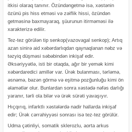
itkisi olaraq tanınır. Özündəngetmə isə, xəstənin
özünü pis hiss etməsi və zəiflik hissi, özündən
getməsinə baxmayaraq, şüurunun itirməməsi ilə
xarakterizə edilir.
Tez-tez görülən tip senkop(vazovagal senkop); Artıq
azan sinirə aid xəbərdarlıqdan qaynaqlanan nəbz və
təzyiq düşməsi səbəbindən inkişaf edir.
Əksəriyyətlə, isti bir otaqda, ağır bir yemək kimi
xəbərdaredici amillər var. Ürək bulanması, tərləmə,
əsnəmə, bəzən görmə və eşitmə pozğunluğu kimi ön
əlamətlər olur. Bunlardan sonra xəstədə nəfəs darlığı
yaranır, tərli ola bilər və ürək sürəti yavaşıyır.
Hıçqırıq, infarktlı xəstələrdə nadir hallarda inkişaf
edir; Ürək cərrahiyyəsi sonrası isə tez-tez görülür.
Udma çətinliyi, somatik sklerozlu, aorta arkus