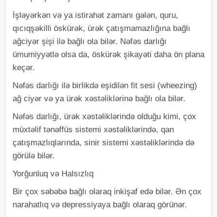
İşləyərkən və ya istirahət zamanı gələn, quru,
qıcıqşəkilli öskürək, ürək çatışmamazlığına bağlı
ağciyər şişi ilə bağlı ola bilər. Nəfəs darlığı
ümumiyyətlə olsa da, öskürək şikayəti daha ön plana
keçər.
Nəfəs darlığı ilə birlikdə eşidilən fit sesi (wheezing)
ağ ciyər və ya ürək xəstəliklərinə bağlı ola bilər.
Nəfəs darlığı, ürək xəstəliklərində olduğu kimi, çox
müxtəlif tənəffüs sistemi xəstəliklərində, qan
çatışmazlıqlarında, sinir sistemi xəstəliklərində də
görülə bilər.
Yorğunluq və Halsızlıq
Bir çox səbəbə bağlı olaraq inkişaf edə bilər. Ən çox
narahatlıq və depressiyaya bağlı olaraq görünər.