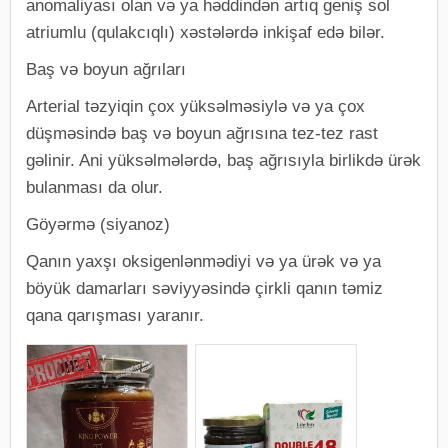
anomaliyası olan və ya həddindən artıq geniş sol
atriumlu (qulakcıqlı) xəstələrdə inkişaf edə bilər.
Baş və boyun ağrıları
Arterial təzyiqin çox yüksəlməsiylə və ya çox
düşməsində baş və boyun ağrısına tez-tez rast
gəlinir. Ani yüksəlmələrdə, baş ağrısıyla birlikdə ürək
bulanması da olur.
Göyərmə (siyanoz)
Qanın yaxşı oksigenlənmədiyi və ya ürək və ya
böyük damarları səviyyəsində çirkli qanın təmiz
qana qarışması yaranır.