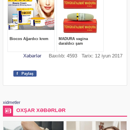
Xəbərlər
Baxılıb: 4593 Tarix: 12 iyun 2017
f
Paylaş
xidmetler
OXŞAR XƏBƏRLƏR