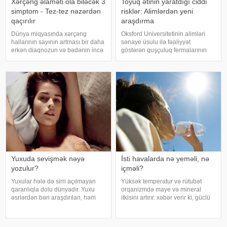
Xərçəng əlaməti ola biləcək 3
Toyuq ətinin yaratdığı ciddi
simptom - Tez-tez nəzərdən
risklər: Alimlərdən yeni
qaçırılır
araşdırma
Dünya miqyasında xərçəng
Oksford Universitetinin alimləri
hallarının sayının artması bir daha
sənaye üsulu ilə fəaliyyət
erkən diaqnozun və bədənin incə
göstərən quşçuluq fermalarının
xəbərdarlıq əlamətlərinin düzgün
təhlükəli bakteriyaların yayılması
şərh edilməsinin vacibliyini
baxımından ciddi risk daşıya
vurğulayır. Məşhur inancın əksinə
biləcəyini bildiriblər. xəbər verir ki,
olaraq, xərçəng növləri həmişə
araşdırma zamanı son 45 i
ağı
Yuxuda sevişmək nəyə
İsti havalarda nə yeməli, nə
yozulur?
içməli?
Yuxular hələ də sirri açılmayan
Yüksək temperatur və rütubət
qaranlıqla dolu dünyadır. Yuxu
orqanizmdə maye və mineral
əsrlərdən bəri araşdırılan, həm
itkisini artırır. xəbər verir ki, güclü
alimlərin, həm də mistika ilə
tərləmə nəticəsində yaranan su
məşğul olanların cavabını tapmaq
və mineral çatışmazlığı huşun
istədiyi tapmacadır. Fərqli və
itirilməsinə, başgicəllənmə və