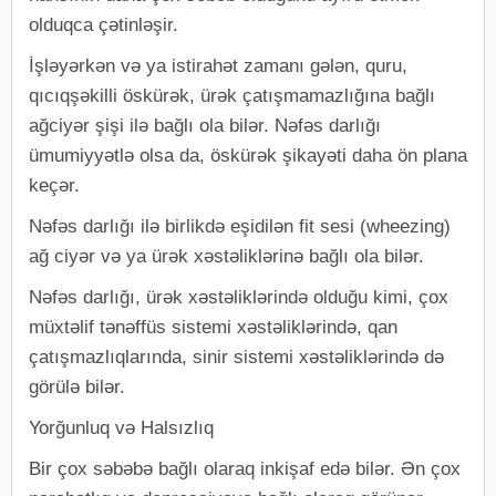
olduqca çətinləşir.
İşləyərkən və ya istirahət zamanı gələn, quru,
qıcıqşəkilli öskürək, ürək çatışmamazlığına bağlı
ağciyər şişi ilə bağlı ola bilər. Nəfəs darlığı
ümumiyyətlə olsa da, öskürək şikayəti daha ön plana
keçər.
Nəfəs darlığı ilə birlikdə eşidilən fit sesi (wheezing)
ağ ciyər və ya ürək xəstəliklərinə bağlı ola bilər.
Nəfəs darlığı, ürək xəstəliklərində olduğu kimi, çox
müxtəlif tənəffüs sistemi xəstəliklərində, qan
çatışmazlıqlarında, sinir sistemi xəstəliklərində də
görülə bilər.
Yorğunluq və Halsızlıq
Bir çox səbəbə bağlı olaraq inkişaf edə bilər. Ən çox