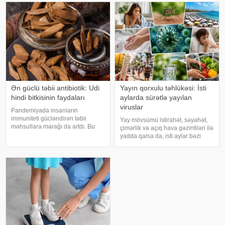
rəngarəng yuxular bəzən də
ürəkbulanma kimi hallara səbəb
cinsəlikl
ol
Ən güclü təbii antibiotik: Udi
Yayın qorxulu təhlükəsi: İsti
hindi bitkisinin faydaları
aylarda sürətlə yayılan
viruslar
Pandemiyada insanların
immuniteti gücləndirən təbii
Yay mövsümü istirahət, səyahət,
məhsullara marağı da artdı. Bu
çimərlik və açıq hava gəzintiləri ilə
qidalardan ən önəmlisi isə udi
yadda qalsa da, isti aylar bəzi
hindi bitkisidir. Udi hindinin
virus infeksiyalarının yayılması
faydaları saymaqla bitmir. Bəs udi
üçün əlverişli şərait yarada bilər.
hindi bitkisi nədir?. xəbər verir ki,
Buna səbəb təkcə yüksək
ə
temperatur deyil. Açıq havad