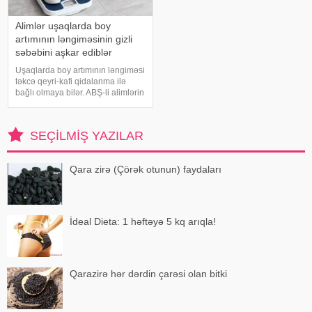
Alimlər uşaqlarda boy
artımının ləngiməsinin gizli
səbəbini aşkar ediblər
Uşaqlarda boy artımının ləngiməsi
təkcə qeyri-kafi qidalanma ilə
bağlı olmaya bilər. ABŞ-li alimlərin
yeni araşdırması göstərib ki,
bağırsaq mikrobiomundakı bəzi
bakteriyalar hələ ana bətnində
SEÇILMIŞ YAZILAR
olarkən körpənin inkişafın
Qara zirə (Çörək otunun) faydaları
İdeal Dieta: 1 həftəyə 5 kq arıqla!
Qarazirə hər dərdin çarəsi olan bitki