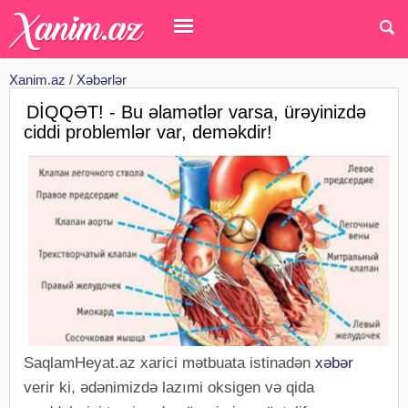
Xanim.az
/
Xəbərlər
DİQQƏT! - Bu əlamətlər varsa, ürəyinizdə
ciddi problemlər var, deməkdir!
SaqlamHeyat.az xarici mətbuata istinadən
xəbər
verir ki, ədənimizdə lazımi oksigen və qida