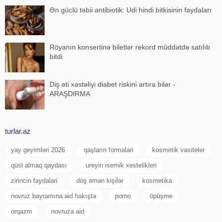
Ən güclü təbii antibiotik: Udi hindi bitkisinin faydaları
Röyanın konsertinə biletlər rekord müddətdə satılıb
bitdi
Diş əti xəstəliyi diabet riskini artıra bilər -
ARAŞDIRMA
turlar.az
yay geyimləri 2026
qaşların formalari
kosmetik vasiteler
qüsl almaq qaydası
ureyin isemik xestelikleri
zirincin faydalari
döş əmən kişilər
kosmetika
novruz bayramına aid hakışta
porno
öpüşme
orqazm
novruza aid