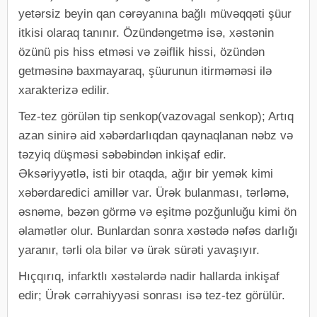
yetərsiz beyin qan cərəyanına bağlı müvəqqəti şüur
itkisi olaraq tanınır. Özündəngetmə isə, xəstənin
özünü pis hiss etməsi və zəiflik hissi, özündən
getməsinə baxmayaraq, şüurunun itirməməsi ilə
xarakterizə edilir.
Tez-tez görülən tip senkop(vazovagal senkop); Artıq
azan sinirə aid xəbərdarlıqdan qaynaqlanan nəbz və
təzyiq düşməsi səbəbindən inkişaf edir.
Əksəriyyətlə, isti bir otaqda, ağır bir yemək kimi
xəbərdaredici amillər var. Ürək bulanması, tərləmə,
əsnəmə, bəzən görmə və eşitmə pozğunluğu kimi ön
əlamətlər olur. Bunlardan sonra xəstədə nəfəs darlığı
yaranır, tərli ola bilər və ürək sürəti yavaşıyır.
Hıçqırıq, infarktlı xəstələrdə nadir hallarda inkişaf
edir; Ürək cərrahiyyəsi sonrası isə tez-tez görülür.