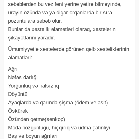
səbəblərdən bu vəzifəni yerinə yetirə bilməyındə,
ürəyin özündə və ya digər orqanlarda bir sıra
pozuntulara səbəb olur.
Bunlar da xəstəlik əlamətləri olaraq, xəstələrin
şikayətlərini yaradır.
Ümumiyyətlə xəstələrdə görünən qəlb xəstəliklərinin
əlamətləri:
Ağrı
Nəfəs darlığı
Yorğunluq və halsızlıq
Döyüntü
Ayaqlarda və qarında şişmə (ödem ve asit)
Öskürək
Özündən getmə(senkop)
Mədə pozğunluğu, hıçqırıq və udma çətinliyi
Baş və boyun ağrıları