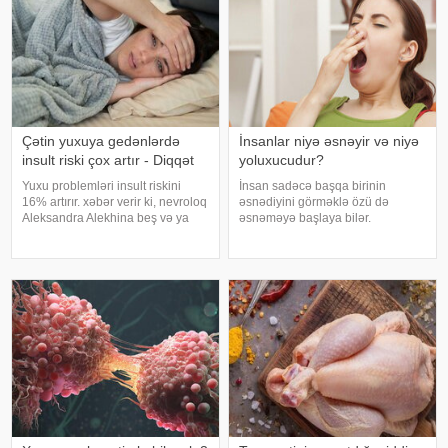
Çətin yuxuya gedənlərdə
İnsanlar niyə əsnəyir və niyə
insult riski çox artır - Diqqət
yoluxucudur?
Yuxu problemləri insult riskini
İnsan sadəcə başqa birinin
16% artırır. xəbər verir ki, nevroloq
əsnədiyini görməklə özü də
Aleksandra Alekhina beş və ya
əsnəməyə başlaya bilər.
daha çox yuxu pozğunluğu
Maraqlıdır ki, bu qəribə təsir bəzi
simptomundan əziyyət çəkən
heyvanlarda da müşahidə olunur.
insanlarda insult riskinin ikiqat
xarici mediaya istinadən xəbər
artdığını deyib. İnsult ciddi və
verir ki, əsnəmək insan
həyat
orqanizminin ən adi