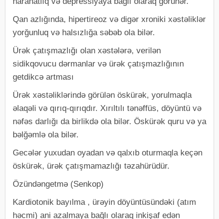
narahatlıq və depressiyaya bağlı olaraq görünər.
Qan azlığında, hipertireoz və digər xroniki xəstəliklər
yorğunluq və halsızlığa səbəb ola bilər.
Ürək çatışmazlığı olan xəstələrə, verilən
sidikqovucu dərmanlar və ürək çatışmazlığının
getdikcə artması
Ürək xəstəliklərində görülən öskürək, yorulmaqla
əlaqəli və qırıq-qırıqdır. Xırıltılı tənəffüs, döyüntü və
nəfəs darlığı da birlikdə ola bilər. Öskürək quru və ya
bəlğəmlə ola bilər.
Gecələr yuxudan oyadan və qalxıb oturmaqla keçən
öskürək, ürək çatışmamazlığı təzahürüdür.
Özündəngetmə (Senkop)
Kardiotonik bayılma , ürəyin döyüntüsündəki (atım
həcmi) ani azalmaya bağlı olaraq inkişaf edən