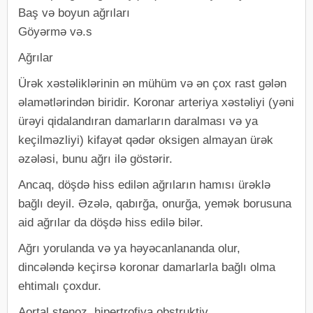
Baş və boyun ağrıları
Göyərmə və.s
Ağrılar
Ürək xəstəliklərinin ən mühüm və ən çox rast gələn
əlamətlərindən biridir. Koronar arteriya xəstəliyi (yəni
ürəyi qidalandıran damarların daralması və ya
keçilməzliyi) kifayət qədər oksigen almayan ürək
əzələsi, bunu ağrı ilə göstərir.
Ancaq, döşdə hiss edilən ağrıların hamısı ürəklə
bağlı deyil. Əzələ, qabırğa, onurğa, yemək borusuna
aid ağrılar da döşdə hiss edilə bilər.
Ağrı yorulanda və ya həyəcanlananda olur,
dincələndə keçirsə koronar damarlarla bağlı olma
ehtimalı çoxdur.
Aortal stenoz, hipertrofiya obstruktiv