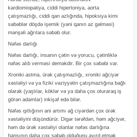
kardiomiopatiya, ciddi hipertoniya, aorta
çatışmazlığı, ciddi qan azlığında, hipoksiya kimi
səbəblər döşdə işemik (yəni qanın az gəlməsi)
mənşəli ağrılara səbəb olur.
Nəfəs darlığı
Nəfəs darlığı, insanın çətin və yorucu, çətinliklə
nəfəs alıb verməsi deməkdir. Bir çox səbəbi var.
Xroniki astma, ürək çatışmazlığı, xroniki ağciyər
xəstəliyi və ya fiziki vəziyyətin çatışmazlığına bağlı
olarak (yaşlılar, köklər və ya daha çox oturaraq iş
görən adamlar) inkişaf edə bilər.
Nəfəs qıtlığının ani artımı ağ ciyərdən çox ürək
xəstəliyini düşündürür. Digər tərəfdən, həm ağciyər,
həm də ürək xəstəliyi olanlar nəfəs darlığına
hansının daha çox səbəb olduğunu ayırd etmək