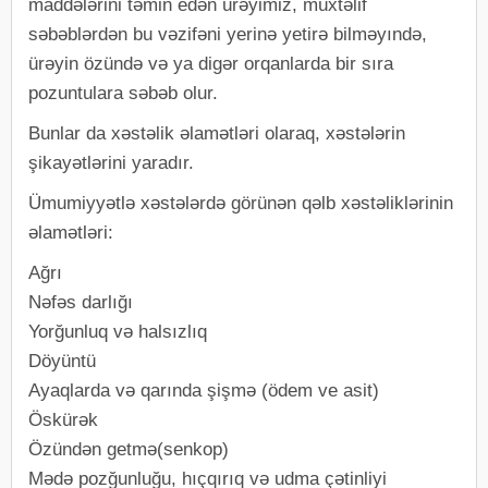
maddələrini təmin edən ürəyimiz, müxtəlif
səbəblərdən bu vəzifəni yerinə yetirə bilməyındə,
ürəyin özündə və ya digər orqanlarda bir sıra
pozuntulara səbəb olur.
Bunlar da xəstəlik əlamətləri olaraq, xəstələrin
şikayətlərini yaradır.
Ümumiyyətlə xəstələrdə görünən qəlb xəstəliklərinin
əlamətləri:
Ağrı
Nəfəs darlığı
Yorğunluq və halsızlıq
Döyüntü
Ayaqlarda və qarında şişmə (ödem ve asit)
Öskürək
Özündən getmə(senkop)
Mədə pozğunluğu, hıçqırıq və udma çətinliyi