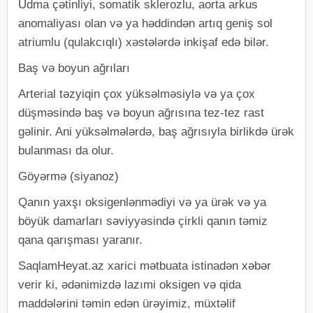
Udma çətinliyi, somatik sklerozlu, aorta arkus
anomaliyası olan və ya həddindən artıq geniş sol
atriumlu (qulakcıqlı) xəstələrdə inkişaf edə bilər.
Baş və boyun ağrıları
Arterial təzyiqin çox yüksəlməsiylə və ya çox
düşməsində baş və boyun ağrısına tez-tez rast
gəlinir. Ani yüksəlmələrdə, baş ağrısıyla birlikdə ürək
bulanması da olur.
Göyərmə (siyanoz)
Qanın yaxşı oksigenlənmədiyi və ya ürək və ya
böyük damarları səviyyəsində çirkli qanın təmiz
qana qarışması yaranır.
SaqlamHeyat.az xarici mətbuata istinadən xəbər
verir ki, ədənimizdə lazımi oksigen və qida
maddələrini təmin edən ürəyimiz, müxtəlif