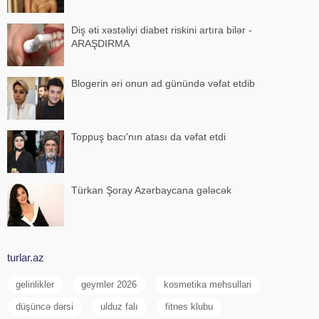
Diş əti xəstəliyi diabet riskini artıra bilər -
ARAŞDIRMA
Blogerin əri onun ad günündə vəfat etdib
Toppuş bacı'nın atası da vəfat etdi
Türkan Şoray Azərbaycana gələcək
turlar.az
gelinlikler
geymler 2026
kosmetika mehsullari
düşüncə dərsi
ulduz falı
fitnes klubu