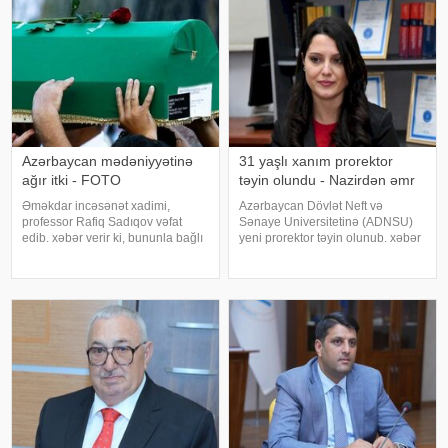
Azərbaycan mədəniyyətinə
31 yaşlı xanım prorektor
ağır itki - FOTO
təyin olundu - Nazirdən əmr
Əməkdar incəsənət xadimi,
Azərbaycan Dövlət Neft və
professor Rafiq Sadıqov vəfat
Sənaye Universitetinə (ADNSU)
edib. xəbər verir ki, bununla bağlı
yeni prorektor təyin olunub. xəbər
Bakı Xoreoqrafiya Akademiyası
verir ki, bu barədə elm və təhsil
məlumat yayıb. Bildirilib ki, Rafiq
naziri Emin Əmrullayev əmr
Sadiqov 77 yaşında dünyasını
imzalayıb. Əmrə əsasən, Nigar
dəyişib. Qeyd edək ki, o, həmçini
Adilova ali məktəbin Beynəlxalq
əlaqələ