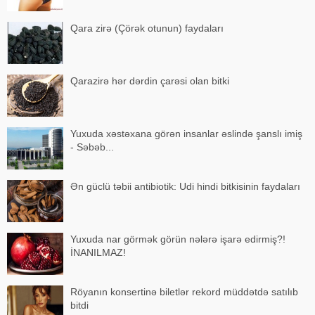
Qara zirə (Çörək otunun) faydaları
Qarazirə hər dərdin çarəsi olan bitki
Yuxuda xəstəxana görən insanlar əslində şanslı imiş
- Səbəb...
Ən güclü təbii antibiotik: Udi hindi bitkisinin faydaları
Yuxuda nar görmək görün nələrə işarə edirmiş?!
İNANILMAZ!
Röyanın konsertinə biletlər rekord müddətdə satılıb
bitdi