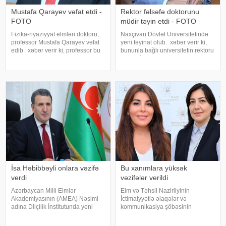
Mustafa Qarayev vəfat etdi -
Rektor fəlsəfə doktorunu
FOTO
müdir təyin etdi - FOTO
Fizika-riyaziyyat elmləri doktoru,
Naxçıvan Dövlət Universitetində
professor Mustafa Qarayev vəfat
yeni təyinat olub. xəbər verir ki,
edib. xəbər verir ki, professor bu
bununla bağlı universitetin rektoru
gün dünyasını dəyişib. Qeyd edək
Elbrus İsayev əmr imzalayıb.
ki, M.Qarayev 20 oktyabr 1936-cı
Əmrə əsasən, Azərbaycan tarixi
ildə Laçın rayonun Minkənd
kafedrasının dosenti, tarix üzrə
kəndində anadan olub. O
fəlsəfə doktoru Zamin Əliye
İsa Həbibbəyli onlara vəzifə
Bu xanımlara yüksək
verdi
vəzifələr verildi
Azərbaycan Milli Elmlər
Elm və Təhsil Nazirliyinin
Akademiyasının (AMEA) Nəsimi
İctimaiyyətlə əlaqələr və
adına Dilçilik İnstitutunda yeni
kommunikasiya şöbəsinin
təyinat olub. -a istinadən xəbər
strukturunda dəyişiklik edilib. .
verir ki, bununla bağlı müvafiq
xəbər verir ki, şöbə daxilində