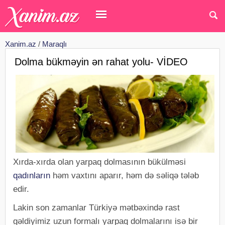
Xanim.az
/
Maraqlı
Dolma bükməyin ən rahat yolu- VİDEO
Xırda-xırda olan yarpaq dolmasının bükülməsi
qadınların
həm vaxtını aparır, həm də səliqə tələb
edir.
Lakin son zamanlar Türkiyə mətbəxində rast
gəldiyimiz uzun formalı yarpaq dolmalarını isə bir