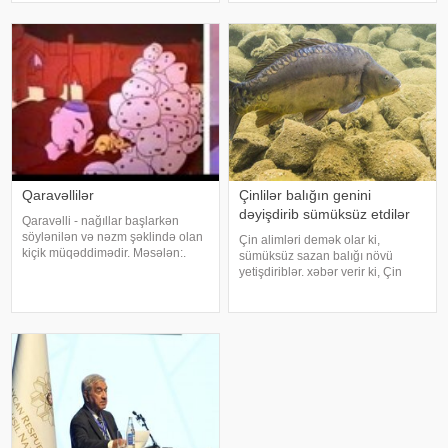
qərarlar qəbul olunub. Belə ki,
Media ilə iş və Rəqəmsal
qərarlara əsasən, filologiya
kommunikasiya, qurum və
elmləri doktor
tərəfdaşlarla iş sektorları yaradılıb
Qaravəllilər
Çinlilər balığın genini
dəyişdirib sümüksüz etdilər
Qaravəlli - nağıllar başlarkən
söylənilən və nəzm şəklində olan
Çin alimləri demək olar ki,
kiçik müqəddimədir. Məsələn:.
sümüksüz sazan balığı növü
Hamam, hamam içində,. Xəlbir
yetişdiriblər. xəbər verir ki, Çin
saman içində. Dəvə dəlləklik
Elmlər Akademiyasının
eylər. Köhnə hamam içində.
tədqiqatçıları gen redaktəsi
Qarışqa şıllaq atdı,. Dəvənin budu
texnologiyasından istifadə edərək
batdı
sazan balığında çoxsaylı xırda
sümükləri arada