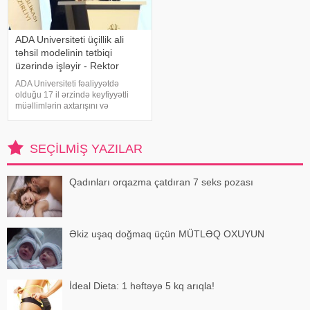
ADA Universiteti üçillik ali
təhsil modelinin tətbiqi
üzərində işləyir - Rektor
ADA Universiteti fəaliyyətdə
olduğu 17 il ərzində keyfiyyətli
müəllimlərin axtarışını və
yetişdirilməsini qarşısına prioritet
məqsəd kimi qoyub. Trend-ə
istinadən xəbər verir ki, bunu ADA
SEÇILMIŞ YAZILAR
Universitetinin rektoru, səfir Hafi
Qadınları orqazma çatdıran 7 seks pozası
Əkiz uşaq doğmaq üçün MÜTLƏQ OXUYUN
İdeal Dieta: 1 həftəyə 5 kq arıqla!