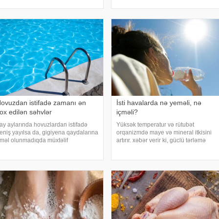
və aradan qalxa bilər. Fransız
ağalması üçün istifadə edilən
mətbuatın
yüdülmüş və preslənmiş kətan
oxumlarında
ovuzdan istifadə zamanı ən
İsti havalarda nə yeməli, nə
ox edilən səhvlər
içməli?
ay aylarında hovuzlardan istifadə
Yüksək temperatur və rütubət
eniş yayılsa da, gigiyena qaydalarına
orqanizmdə maye və mineral itkisini
məl olunmadıqda müxtəlif
artırır. xəbər verir ki, güclü tərləmə
nfeksiyalara yoluxma riski artır. xəbər
nəticəsində yaranan su və mineral
erir ki, hovuza girməzdən əvvəl və
çatışmazlığı huşun itirilməsinə,
ıxdıqdan sonra duş qəbul etmək,
başgicəllənmə və ürəkbulanma kimi
ovuz kənarınd
hallara səbəb ol