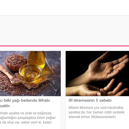
u bitki yağı bədəndə iltihabı
Əl titrəməsinin 5 səbəbi
zaldır
Əllərin titrəməsi çox vaxt narahatlıq
yaratsa da, hər zaman ciddi xəstəlik
ltihabı azalda və ürək və bağırsaq
əlaməti olmur. Mütəxəssislərin
ağlamlığını yaxşılaşdıra bilən yağlar
sözlərinə görə, bəzi hallarda bu
z da olsa var. xəbər verir ki, kətan
vəziyyət gündəlik faktorlarla bağlı olur
ağı ənənəvi olaraq işlədici və yara