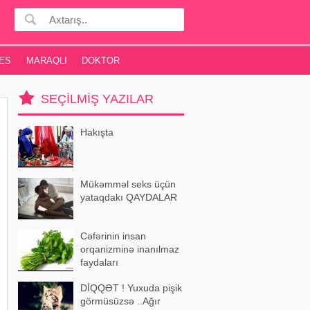
ES
MARAQLI
DOKTOR
SEÇILMIŞ YAZILAR
Hakışta
Mükəmməl seks üçün
yataqdakı QAYDALAR
Cəfərinin insan
orqanizminə inanılmaz
faydaları
DİQQƏT ! Yuxuda pişik
görmüsüzsə ..Ağır