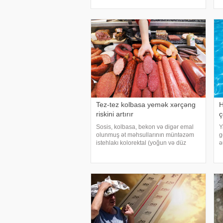
xəbər verir ki, çox soyuq su susuzluq
s
hissini tez azaldır və insanın kifayət
ü
qədə
t
Tez-tez kolbasa yemək xərçəng
H
riskini artırır
ç
Sosis, kolbasa, bekon və digər emal
Y
olunmuş ət məhsullarının müntəzəm
g
istehlakı kolorektal (yoğun və düz
ə
bağırsaq) xərçəngi riskini artıra bilər.
i
xəbər verir ki, bu barədə Rusiya
v
Səhiyyə Nazirliyinin Milli Kliniki
ç
Endokrinologiy
h