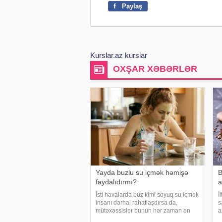
f
Paylaş
Kurslar.az kurslar
OXŞAR XƏBƏRLƏR
Yayda buzlu su içmək həmişə
B
faydalıdırmı?
a
İsti havalarda buz kimi soyuq su içmək
İ
insanı dərhal rahatlaşdırsa da,
s
mütəxəssislər bunun hər zaman ən
a
yaxşı seçim olmadığını bildirirlər.
y