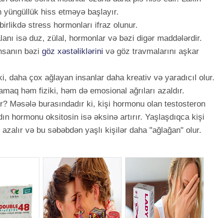
 yüngüllük hiss etməyə başlayır.
birlikdə stress hormonları ifraz olunur.
lanı isə duz, zülal, hormonlar və bəzi digər maddələrdir.
insanın bəzi
göz xəstəliklərini
və göz travmalarını aşkar
ki, daha çox ağlayan insanlar daha kreativ və yaradıcıl olur.
lamaq həm fiziki, həm də emosional ağrıları azaldır.
? Məsələ burasındadır ki, kişi hormonu olan testosteron
adın hormonu oksitosin isə əksinə artırır. Yaşlaşdıqca kişi
 azalır və bu səbəbdən yaşlı kişilər daha "ağlağan" olur.