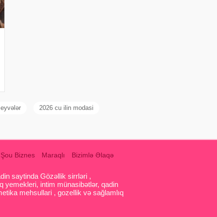
eyvələr
2026 cu ilin modasi
Şou Biznes
Maraqlı
Bizimlə Əlaqə
 saytinda Gözəllik sirrləri ,
q yemekleri, intim münasibətlər, qadin
etika mehsullari , gozellik və sağlamlıq