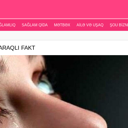
ĞLAMLIQ
SAĞLAM QIDA
MƏTBƏX
AILƏ VƏ UŞAQ
ŞOU BIZN
MARAQLI FAKT