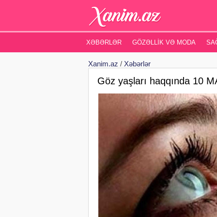
XƏBƏRLƏR
GÖZƏLLIK VƏ MODA
SA
Xanim.az
/
Xəbərlər
Göz yaşları haqqında 10 