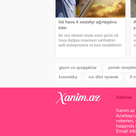
İsti hava 4 xəstəliyi ağırlaşdıra
A
bilər
y
Bir sıra ölkələri əhatə edən güclü isti
U
hava dalğası insanların səhhətinin
a
qəfil pisləşməsinə və bəzi xəstəliklərin
ü
ağırlaşmasına səbəb ola bilər. Yüksək
e
temperatur yalnız susuzlaşma və
a
günvurma riski yaratmır. xarici mediay
t
ç
geyim və ayaqqabılar
yemek reseptler
kosmetika
rus dilini öyrənək
8 m
Xəbərlər
Xanım.az s
Azərbaycan
xeberleri,
haqqında m
Email: inf