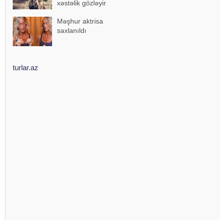
xəstəlik gözləyir
Məşhur aktrisa
saxlanıldı
turlar.az