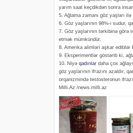
yarım saat keçdikdən sonra insan
5. Ağlama zamanı göz yaşları ilə 
6. Göz yaşlarının 98%-i sudur, qa
7. Göz yaşlarının tərkibinə görə 
etmək mümkündür.
8. Amerika alimləri aşkar ediblər 
9. Eksperimentlər göstərib ki, ağ
10. Niyə
qadınlar
daha çox ağlayır
göz yaşlarının ifrazını azaldır, q
orqanizmində testosteronun ifrazı
Milli.Az /news.milli.az