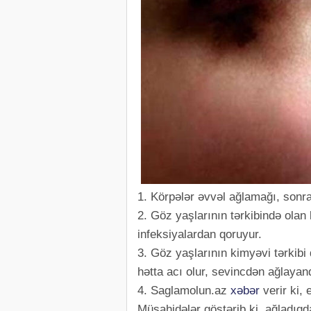
1. Körpələr əvvəl ağlamağı, sonra
2. Göz yaşlarının tərkibində olan 
infeksiyalardan qoruyur.
3. Göz yaşlarının kimyəvi tərkibi
hətta acı olur, sevincdən ağlayan
4. Saglamolun.az
xəbər
verir ki,
Müşahidələr göstərib ki, ağladıqd