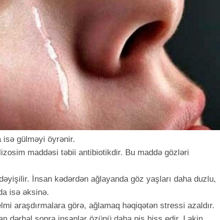
 isə gülməyi öyrənir.
lizosim maddəsi təbii antibiotikdir. Bu maddə gözləri
 dəyişilir. İnsan kədərdən ağlayanda göz yaşları daha duzlu,
da isə əksinə.
 elmi araşdırmalara görə, ağlamaq həqiqətən stressi azaldır.
an dərhal sonra insanlar özünü daha pis hiss edir. Lakin