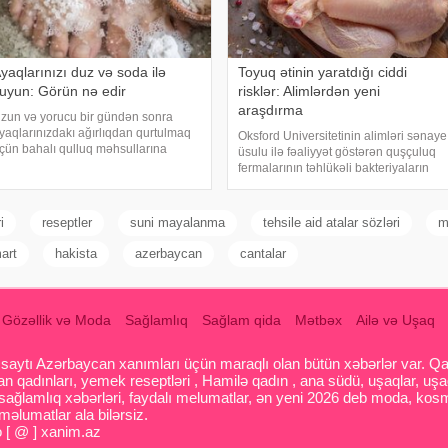
yaqlarınızı duz və soda ilə
Toyuq ətinin yaratdığı ciddi
uyun: Görün nə edir
risklər: Alimlərdən yeni
araşdırma
zun və yorucu bir gündən sonra
yaqlarınızdakı ağırlıqdan qurtulmaq
Oksford Universitetinin alimləri sənaye
çün bahalı qulluq məhsullarına
üsulu ilə fəaliyyət göstərən quşçuluq
htiyacınız yoxdur. Duz və soda ilə
fermalarının təhlükəli bakteriyaların
yaqlarınızı həm rahatlaya, həm də
yayılması baxımından ciddi risk daşıya
əravətləndirə bilərsiniz. xəbər verir ki,
biləcəyini bildiriblər. xəbər verir ki,
ox vax
araşdırma zamanı son 45 i
i
reseptler
suni mayalanma
tehsile aid atalar sözləri
m
art
hakista
azerbaycan
cantalar
Gözəllik və Moda
Sağlamlıq
Sağlam qida
Mətbəx
Ailə və Uşaq
aytı Azərbaycan xanımları üçün maraqlı olan bütün xəbərlər var. Qadin
 qadınları, yemek reseptləri , Hamilə qadın , ana südü, uşaqlar, uşa
 sağlamlıq xəbərləri, faydalı melumatlar, ən yeni 2026 deb moda, kosm
əlumatlar ala bilərsiz.
o [ @ ] xanim.az