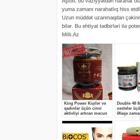
Aşioti, bu vəziyyətdən narahat o
yuma zamanı narahatlıq hiss etdi
Uzun müddət uzanmaqdan çəkinmək
bilər. Bu ehtiyat tədbirləri ilə p
Milli.Az