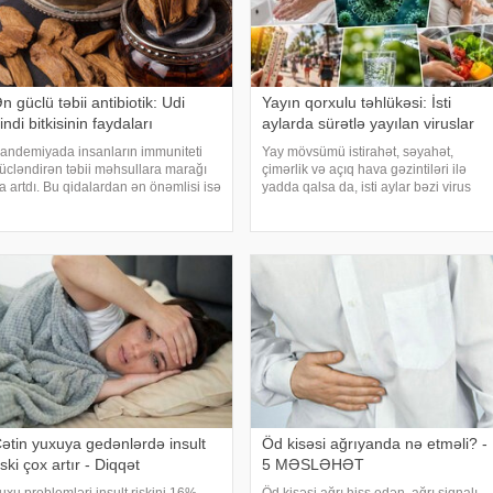
n güclü təbii antibiotik: Udi
Yayın qorxulu təhlükəsi: İsti
indi bitkisinin faydaları
aylarda sürətlə yayılan viruslar
andemiyada insanların immuniteti
Yay mövsümü istirahət, səyahət,
ücləndirən təbii məhsullara marağı
çimərlik və açıq hava gəzintiləri ilə
a artdı. Bu qidalardan ən önəmlisi isə
yadda qalsa da, isti aylar bəzi virus
di hindi bitkisidir. Udi hindinin
infeksiyalarının yayılması üçün
aydaları saymaqla bitmir. Bəs udi
əlverişli şərait yarada bilər. Buna
indi bitkisi nədir?. xəbər verir ki, ə
səbəb təkcə yüksək temperatur deyil.
Açıq havad
ətin yuxuya gedənlərdə insult
Öd kisəsi ağrıyanda nə etməli? -
iski çox artır - Diqqət
5 MƏSLƏHƏT