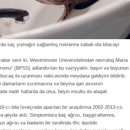
rdə saç yumağın sağlamlıq risklərinə səbəb ola biləcəyi
xəbər verir ki, Westminster Universitetindən nevroloq Maria
indromu" (BPSS) adlandırılan bu vəziyyətin, başın və boyunun
bucaq ilə uzanması nəticəsində meydana gəldiyini bildirib.
i damarların sıxılmasına və beyinə qan axınının
də nadir hallarda da olsa, beyin insultu ilə əlaqəli
016-cı ildə İsveçrədə aparılan bir araşdırma 2002-2013-cü
isə qeydə alıb. Simptomlara baş ağrısı, başgicəllənmə,
ağrısı və bədənin bir tərəfində iflic daxildir.