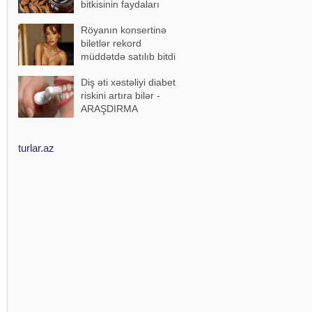
bitkisinin faydaları
Röyanın konsertinə
biletlər rekord
müddətdə satılıb bitdi
Diş əti xəstəliyi diabet
riskini artıra bilər -
ARAŞDIRMA
turlar.az