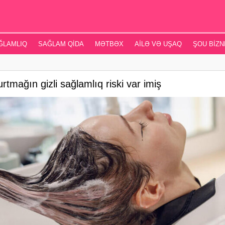
ĞLAMLIQ
SAĞLAM QIDA
MƏTBƏX
AILƏ VƏ UŞAQ
ŞOU BIZN
tmağın gizli sağlamlıq riski var imiş