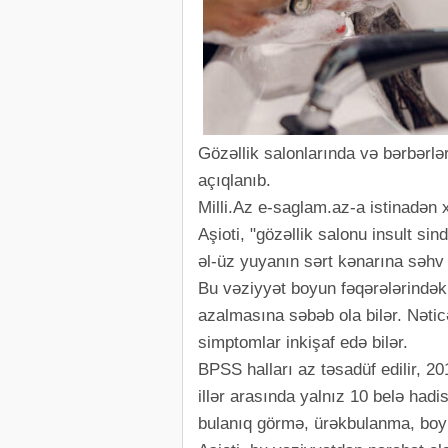
Gözəllik salonlarında və bərbərlə
açıqlanıb.
Milli.Az e-saglam.az-a istinadən 
Aşioti, "gözəllik salonu insult s
əl-üz yuyanın sərt kənarına səhv 
Bu vəziyyət boyun fəqərələrindək
azalmasına səbəb ola bilər. Nəticə
simptomlar inkişaf edə bilər.
BPSS halları az təsadüf edilir, 2
illər arasında yalnız 10 belə had
bulanıq görmə, ürəkbulanma, boyun 