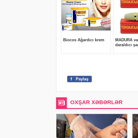
f
Paylaş
OXŞAR XƏBƏRLƏR