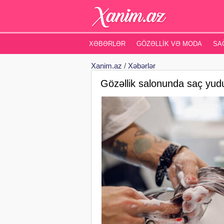
XƏBƏRLƏR
GÖZƏLLIK VƏ MODA
SA
Xanim.az
/
Xəbərlər
Gözəllik salonunda saç yudur