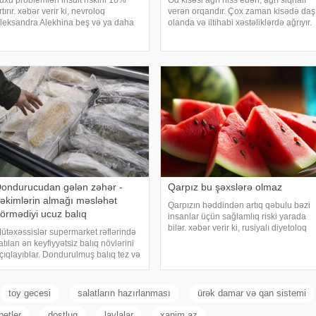
uxu problemləri insult riskini 16%
Öd kisəsi ağrı hiss edən, ağrı siqnalı
rtırır. xəbər verir ki, nevroloq
verən orqandır. Çox zaman kisədə daş
leksandra Alekhina beş və ya daha
olanda və iltihabi xəstəliklərdə ağrıyır.
ox yuxu pozğunluğu simptomundan
Kəskin pristuplarda ilk işiniz təcili
ziyyət çəkən insanlarda insult riskinin
yardım çağırıb, xəstəxanaya
kiqat artdığını deyib. İnsult ciddi və
çatmaqdır, bu zaman hətta ağrıkəsic
əyat
ondurucudan gələn zəhər -
Qarpız bu şəxslərə olmaz
əkimlərin almağı məsləhət
Qarpızın həddindən artıq qəbulu bəzi
örmədiyi ucuz balıq
insanlar üçün sağlamlıq riski yarada
bilər. xəbər verir ki, rusiyalı diyetoloq
ütəxəssislər supermarket rəflərində
Olqa Yamilovanın sözlərinə görə,
atılan ən keyfiyyətsiz balıq növlərini
xüsusilə böyrək və şəkərli diabet
çıqlayıblar. Dondurulmuş balıq tez və
xəstələri bu meyvəni ehtiyatla istehla
aydalı şam yeməyi üçün ideal seçim
imi görünür. xarici mediaya istinadən
əbər verir ki, supermarketlərdək
toy gecesi
salatların hazırlanması
ürək damar və qan sistemi
betler
dostluq
laylalar
xanim.az