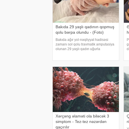
Bakıda 29 yaşlı qadının qopmuş
Ə
qolu bərpa olundu - (Foto)
h
Bakıda ağır yol-nəqliyyat hadisəsi
P
zamanı sol qolu travmatik amputasiya
g
olunan 29 yaşlı qadın uğurla
d
əməliyyat edilib. xəbər verir ki,
u
hadisədən sonra zərərçəkən Səhiyyə
f
Nazirliyi Akademik M.A.Topçubaşov
h
adına Elmi Cərrahiyy
Xərçəng əlaməti ola biləcək 3
Ç
simptom - Tez-tez nəzərdən
r
qaçırılır