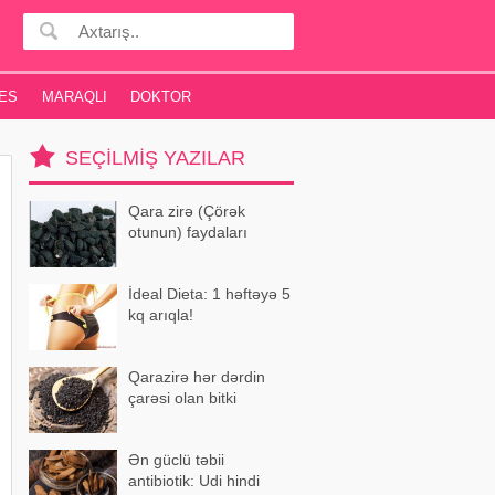
ES
MARAQLI
DOKTOR
SEÇILMIŞ YAZILAR
Qara zirə (Çörək
otunun) faydaları
İdeal Dieta: 1 həftəyə 5
kq arıqla!
Qarazirə hər dərdin
çarəsi olan bitki
Ən güclü təbii
antibiotik: Udi hindi