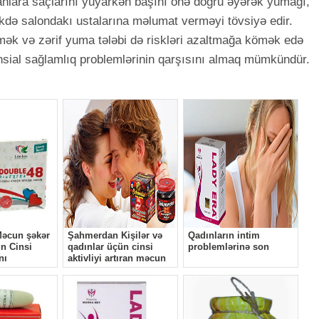
lanlara saçlarını yuyarkən başını önə doğru əyərək yumağı,
kdə salondakı ustalarına məlumat verməyi tövsiyə edir.
 və zərif yuma tələbi də riskləri azaltmağa kömək edə
otensial sağlamlıq problemlərinin qarşısını almaq mümkündür.