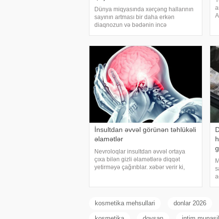
Y
a
Dünya miqyasında xərçəng hallarının
A
sayının artması bir daha erkən
ç
diaqnozun və bədənin incə
ə
xəbərdarlıq əlamətlərinin düzgün şərh
i
edilməsinin vacibliyini vurğulayır.
h
Məşhur inancın əksinə olaraq,
xərçəng növləri həmişə ağı
İnsultdan əvvəl görünən təhlükəli
D
əlamətlər
h
g
Nevroloqlar insultdan əvvəl ortaya
çıxa bilən gizli əlamətlərə diqqət
M
yetirməyə çağırıblar. xəbər verir ki,
s
insult bəzi hallarda qəfil baş vermir və
a
beyin günlər, hətta həftələr əvvəl
f
müəyyən siqnallar verə bilər. Lakin b
k
x
kosmetika mehsullari
donlar 2026
kosmetika
dovsan
intim munasi