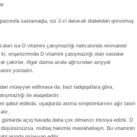
ar.
iapazonda saxlamaqla, siz 2-ci dərəcəli diabetdən qorunmuş
cələri isə D vitamini çatışmazlığı nəticəsində revmatoid
ə ki, orqanizmində D vitamini çatışmazlığı olan xəstələr
ət çəkirlər. Əgər daima əzələ ağrısından əziyyət
əsini yoxladın.
dən müəyyən edilməsə də, bəzi tədqiqatlara görə,
atışmazlığı ilə əlaqədardır.
mini qəbul etdikdə, uşaqlarda astma simptomlarının ağır təsiri
alır.
günlərdə açıq havada daha çox olmanızı tövsiyə edirik. D
i düşünürsüzsə, mütləq həkimlə məsləhətləşin. Bu vitaminin
 nəticəsində müəyyən edilir.