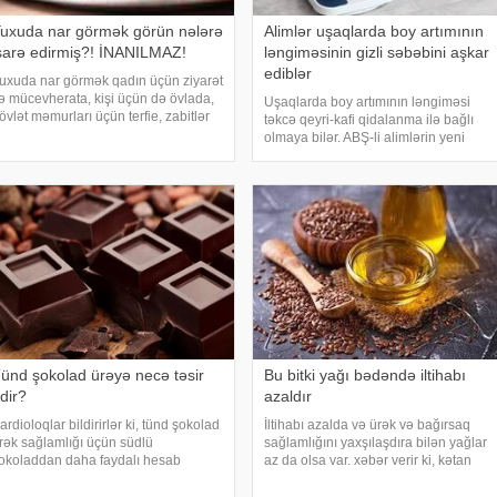
uxuda nar görmək görün nələrə
Alimlər uşaqlarda boy artımının
şarə edirmiş?! İNANILMAZ!
ləngiməsinin gizli səbəbini aşkar
ediblər
uxuda nar görmək qadın üçün ziyarət
ə mücevherata, kişi üçün də övlada,
Uşaqlarda boy artımının ləngiməsi
övlət məmurları üçün terfie, zabitlər
təkcə qeyri-kafi qidalanma ilə bağlı
çün əmrlərinin keçməsinə, kəndli
olmaya bilər. ABŞ-li alimlərin yeni
çün oktyabr bərəkətinə, tacir üçün
araşdırması göstərib ki, bağırsaq
ox quru, xalq üçün yaxşı bir idarəy
mikrobiomundakı bəzi bakteriyalar
hələ ana bətnində olarkən körpənin
inkişafın
ünd şokolad ürəyə necə təsir
Bu bitki yağı bədəndə iltihabı
dir?
azaldır
ardioloqlar bildirirlər ki, tünd şokolad
İltihabı azalda və ürək və bağırsaq
rək sağlamlığı üçün südlü
sağlamlığını yaxşılaşdıra bilən yağlar
okoladdan daha faydalı hesab
az da olsa var. xəbər verir ki, kətan
lunur. Bunun əsas səbəbi kakaonun
yağı ənənəvi olaraq işlədici və yara
ərkibində olan flavanollar, güclü
sağalması üçün istifadə edilən