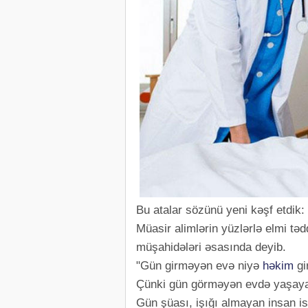
Bu atalar sözünü yeni kəşf etdik:
Müasir alimlərin yüzlərlə elmi tədq
müşahidələri əsasında deyib.
"Gün girməyən evə niyə
həkim
gi
Çünki gün görməyən evdə yaşayan
Gün şüası, işığı almayan insan isə