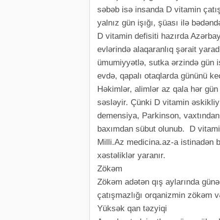
səbəb isə insanda D vitamin çatı
yalnız gün işığı, şüası ilə bədənd
D vitamin defisiti hazırda Azərba
evlərində alaqaranlıq şərait yarad
ümumiyyətlə, sutka ərzində gün iş
evdə, qapalı otaqlarda gününü keç
Həkimlər, alimlər az qala hər gü
səsləyir. Çünki D vitamin əskikli
demensiya, Parkinson, vaxtından ə
baxımdan sübut olunub. D vitami
Milli.Az medicina.az-a istinadən 
xəstəliklər yaranır.
Zökəm
Zökəm adətən qış aylarında günəş
çatışmazlığı orqanizmin zökəm və 
Yüksək qan təzyiqi