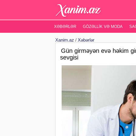
XƏBƏRLƏR
GÖZƏLLIK VƏ MODA
SA
Xanim.az
/
Xəbərlər
Gün girməyən evə həkim gir
sevgisi