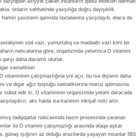
k təzyiqdən əziyyət çəkən insanların qəbul etdikləri dərman
əklə, onların səhhətində yaxşılığa doğru dəyişiklik
həmin şəxslərin qanında laxtalanma yaxşılaşıb, eləcə də
əstəliyinin süd vəzi, yumurtalıq və mədəaltı vəzi kimi bir
atların nəticələrinə görə, orqanizmdə yetərincə D vitamini
ə qarşı daha davamlı olurlar.
gər xəstəlikləri
 vitamininin çatışmazlığına yol açır, bu isə dişlərin daha
es və digər ağız boşluğu xəstəliklərinə məruz qalmasına
lar sübut edir ki, D vitamininin orqanizmdə yetərli dərəcədə
xşılaşdırır, əks halda isə kariesin inkişaf riski artır.
ılmış tədqiqatlar nəticəsində həzm prosesində yaranan
emlər ilə D vitamini çatışmazlığı arasında əlaqə aşkar
rə, günəş işığının az olduğu ərazilərdə yaşayan insanlar İBS