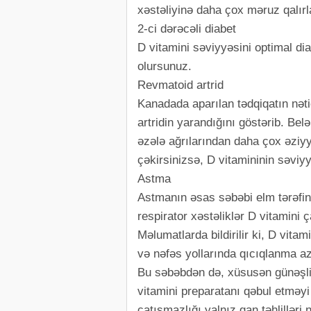
xəstəliyinə daha çox məruz qalırl
2-ci dərəcəli diabet
D vitamini səviyyəsini optimal d
olursunuz.
Revmatoid artrid
Kanadada aparılan tədqiqatın nəti
artridin yarandığını göstərib. Bel
əzələ ağrılarından daha çox əziyy
çəkirsinizsə, D vitamininin səviyy
Astma
Astmanın əsas səbəbi elm tərəfin
respirator xəstəliklər D vitamini ç
Məlumatlarda bildirilir ki, D vita
və nəfəs yollarında qıcıqlanma az
Bu səbəbdən də, xüsusən günəşli 
vitamini preparatanı qəbul etməy
çatışmazlığı yalnız qan təhlilləri