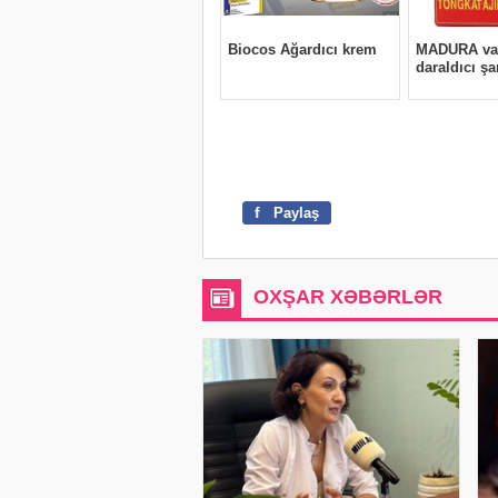
f
Paylaş
OXŞAR XƏBƏRLƏR