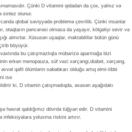
şmamasıdır. Çünki D vitamini qidadan da çox, yalnız və
ə sintez olunur.
ycanda qlobal səviyyədə problemə çevrilib. Çünki insanlar
ır, otaqların pəncərəsi olmasa da yaşayır, kölgəliyi sevir və
ığı almırlar. Xüsusən uşaqlar, məktəblillər bütün günü
irib böyüyür.
n vaxtında bu çatışmazlıqla mübarizə aparmağa bizi
yinin erkən menopauza, süf vəzi xərçəngi,diabet, xərçəng,
vvəl qəfil ölümlərin səbəbkarı olduğu artıq elmi-tibbi
ni isə
bildirir ki, D vitamin çatışmadıqda, əsasən aşağıdakı
ə həsrət qaldığımız dövrdə tüğyan edir. D vitamini
infeksiyalara yoluxma riskini artırır.