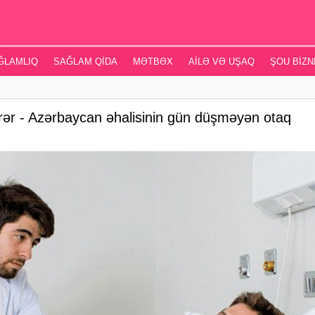
ĞLAMLIQ
SAĞLAM QIDA
MƏTBƏX
AILƏ VƏ UŞAQ
ŞOU BIZN
ər - Azərbaycan əhalisinin gün düşməyən otaq