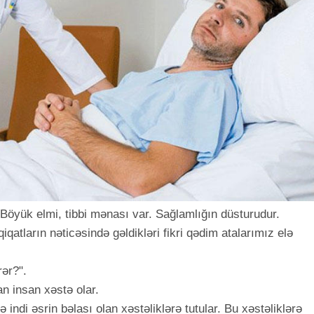
 Böyük elmi, tibbi mənası var. Sağlamlığın düsturudur.
iqatların nəticəsində gəldikləri fikri qədim atalarımız elə
rər?".
 insan xəstə olar.
 indi əsrin bəlası olan xəstəliklərə tutular. Bu xəstəliklərə