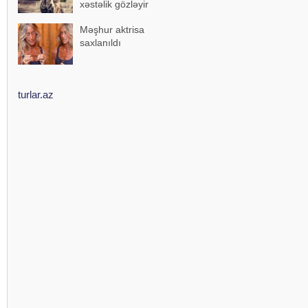
xəstəlik gözləyir
Məşhur aktrisa
saxlanıldı
turlar.az