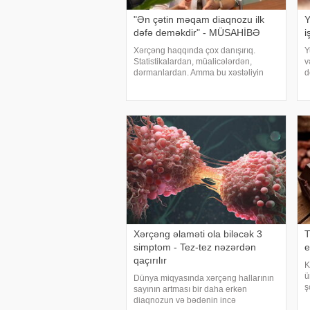
"Ən çətin məqam diaqnozu ilk
Y
dəfə deməkdir" - MÜSAHİBƏ
i
Xərçəng haqqında çox danışırıq.
Y
Statistikalardan, müalicələrdən,
v
dərmanlardan. Amma bu xəstəliyin
d
arxasında dayanan insanlardan,
ü
onların qorxularından, ümidlərindən,
ü
yanlış bildiklərindən daha az danışırıq.
ç
Elə buna gör
Xərçəng əlaməti ola biləcək 3
T
simptom - Tez-tez nəzərdən
e
qaçırılır
K
ü
Dünya miqyasında xərçəng hallarının
ş
sayının artması bir daha erkən
o
diaqnozun və bədənin incə
t