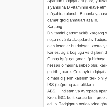
Aparılan tədqiqatlara görə, yüksə
siyahısına D vitaminini əlavə etm
müşahidə olunub. Bununla yanaşı 
damar qıcıqlanmaları azalıb.
Xərçəng
D vitamini çatışmazlığı xərçəng x
neçə növü ilə əlaqədardır. Tədqiq
olan insanlar bu dəhşətli xəstəliy
Karies, ağız boşluğu və dişlərin di
Günəş işığı çatışmazlığı birbaşa D
həssas olmasına səbəb olur, kari
gətirib çıxarır. Çoxsaylı tədqiqat
olması dişlərin kalsium tərkibini ya
İBS (bağırsaq xəstəlikləri)
ABŞ, Hindistan və Avropada apar
Kron, İBC, kolit xorası kimi probl
edilib. Tədqiqatın nəticələrinə gö