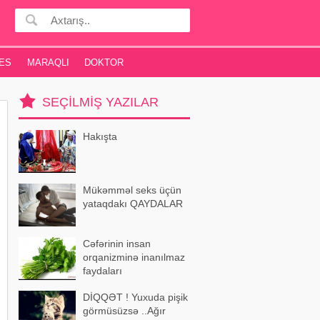
ES
MARAQLI
DOKTOR
SEÇILMIŞ YAZILAR
Hakışta
Mükəmməl seks üçün
yataqdakı QAYDALAR
Cəfərinin insan
orqanizminə inanılmaz
faydaları
DİQQƏT ! Yuxuda pişik
görmüsüzsə ..Ağır