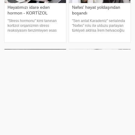
Həyatımızı idarə edən
Nəfəs' həyat yoldaşından
hormon - KORTİZOL
boşandı
"Stress hormonu" kimi tanınan
"Sen anlat Karadeniz" serialında
kortizol orqanizmin stress
"Nəfəs" rolu ilə ulduzu parlayan
reaksiyasını tənzimləyən əsas
türkiyəli aktrisa İrem helvacıoğlu
hormonlardan biridir və gündəlik
həyat yoldaşından boşanıb.
həyatda mühüm rol oynayır.
Türkiyə mətbuatına istinadən
xəbər verir ki, böyrəküstü
xəbər verir ki, aktrisa 2 il öncə
vəzilərdə ifraz olunan kortizolun
evləndiy
metabolizmə
"Həyatım o qədər maraqlı
Bu əməliyyatlar həyat
keçir
keyfiyyətini dəyişir
Aktrisa Üzel Kərimova paylaşımı
"Səhiyyə Nazirliyinin dəstəyi ilə
ilə diqqət çəkib. xəbər verir ki,
Əziz Əliyev adına Azərbaycan
sənətçi mart ayı üzrə çəkilən
Dövlət Həkimləri Təkmilləşdirmə
fotolarını paylaşaraq bunları
İnstitutu nəzdində yaradılan yeni
yazıb:. "Mart. Həyatım o qədər
Plastik və Rekonstruktiv