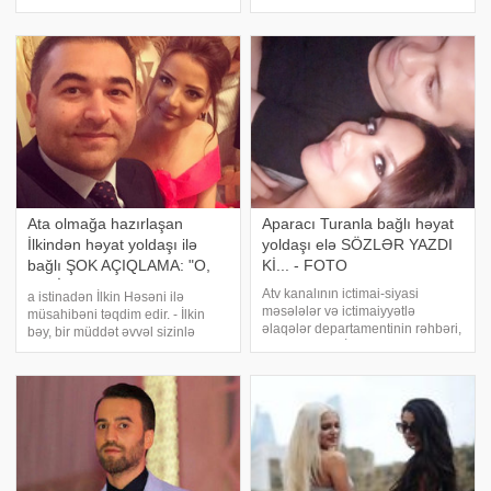
Yanvarın 24-də ad günü olacaq
Şərafətdinova Instagram-da
Piriyevi yoldaşı təəccübləndirib.
diqqət mərkəzindədir. xəbər verir
Beləki, Anara Piriyeva Samir
ki, Sima Şərafətdinova öz rəsmi
üçün ad günü hədiyyəsi olaraq
İnstagram səhifəsində maraql
"EŞQBAZ"
Ata olmağa hazırlaşan
Aparacı Turanla bağlı həyat
İlkindən həyat yoldaşı ilə
yoldaşı elə SÖZLƏR YAZDI
bağlı ŞOK AÇIQLAMA: "O,
Kİ... - FOTO
heç İlkin Həsənini sevmir... "
Atv kanalının ictimai-siyasi
a istinadən İlkin Həsəni ilə
məsələlər və ictimaiyyətlə
müsahibəni təqdim edir. - İlkin
əlaqələr departamentinin rəhbəri,
bəy, bir müddət əvvəl sizinlə
aparıcı Turan İbrahimovun dünən
telefonda danışmışdım. Dediniz
doğum günü olub. xəbər verir ki,
ki, çəkilişləriniz var. Nə çəkilişi
məşhur aparıcını stilist və rəssam
idi?. - Biz artıq dördüncü ildir
həyat yoldaşı Nərmin İbrahimo
kinoteatrlar üçün filmlər çəkirik