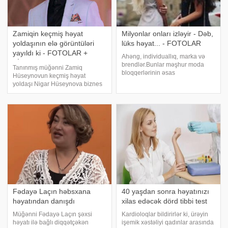
Zamiqin keçmiş həyat
Milyonlar onları izləyir - Dəb,
yoldaşının elə görüntüləri
lüks həyat... - FOTOLAR
yayıldı ki - FOTOLAR +
Ahəng, individuallıq, marka və
VİDEO
brendlər.Bunlar məşhur moda
Tanınmış müğənni Zamiq
bloqqerlərinin əsas
Hüseynovun keçmiş həyat
göstəriciləridir. Əvvəllər dəb,
yoldaşı Nigar Hüseynova biznes
geyimlə bağlı məlumatları sadəcə
fəaliyyətinə başlayıb. xəbər verir
modelyer və stilistlərdən
ki, ifaçının eks xanımı Türkiyədə
öyrənməyə üstünlük verirdiksə,
"Nrcouture" adlı butik açıb. Geyim
hazırda moda bloqqerlər
mağazasının açılışında müğənn
Fədayə Laçın həbsxana
40 yaşdan sonra həyatınızı
həyatından danışdı
xilas edəcək dörd tibbi test
Müğənni Fədayə Laçın şəxsi
Kardioloqlar bildirirlər ki, ürəyin
həyatı ilə bağlı diqqətçəkən
işemik xəstəliyi qadınlar arasında