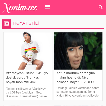
HƏYAT STILI
Azərbaycanlı stilist LGBT-yə
Xatun mərhum qardaşına
dəstək verdi: "Hər kəsin
mahnı həsr etdi: Niyə
həyatı mənimki kimi
beləsən, həyat? - VİDEO
rəngarəng olsun"
Qardaşı Balaşın vəfatından sonra
Tanınmış stilist Anar Ağakişiyev
sənətdən uzaqlaşan müğənni
də LGBT-yə (Lezbiyan, Gey,
Xatun Əliyeva yenidən fəaliyyətə
Biseksual, Transseksual) dəstək
başlayıb. xəbər verir ki, müğənni
verən məşhurların sırasına
ilk klipini bir müddət öncə
qoşulub. xəbər verir ki, stilist