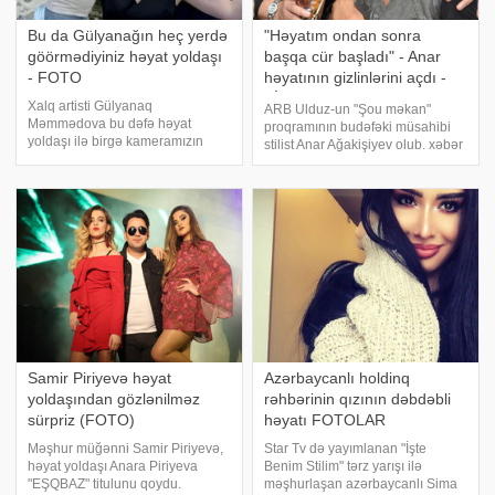
Bu da Gülyanağın heç yerdə
"Həyatım ondan sonra
göörmədiyiniz həyat yoldaşı
başqa cür başladı" - Anar
- FOTO
həyatının gizlinlərini açdı -
VİDEO - FOTO
Xalq artisti Gülyanaq
ARB Ulduz-un "Şou məkan"
Məmmədova bu dəfə həyat
proqramının budəfəki müsahibi
yoldaşı ilə birgə kameramızın
stilist Anar Ağakişiyev olub. xəbər
hədəfinə tuş gəlib. Axşam.az
verir ki, 2018-ci il daxil olan kimi
xəbər verir ki, müğənni məclisə
səsi-sorağı, əl işlərinin sehri
həyat yoldaşı Ziya bəylə birgə
bütün dünyaya yayılan stilist Anar
qatılıb. Bir neçə gün əvvəl stilist
Ağakişiyev yen
Anar Ağakişiyev G
Samir Piriyevə həyat
Azərbaycanlı holdinq
yoldaşından gözlənilməz
rəhbərinin qızının dəbdəbli
sürpriz (FOTO)
həyatı FOTOLAR
Məşhur müğənni Samir Piriyevə,
Star Tv də yayımlanan "İşte
həyat yoldaşı Anara Piriyeva
Benim Stilim" tərz yarışı ilə
"EŞQBAZ" titulunu qoydu.
məşhurlaşan azərbaycanlı Sima