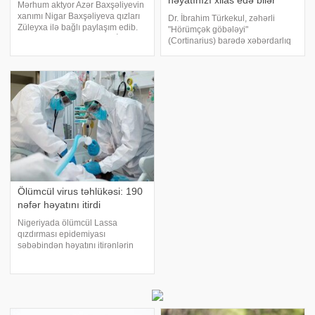
həyatınızı xilas edə bilər
Mərhum aktyor Azər Baxşəliyevin
xanımı Nigar Baxşəliyeva qızları
Dr. İbrahim Türkekul, zəhərli
Züleyxa ilə bağlı paylaşım edib.
"Hörümçək göbələyi"
yazır ki, Nigar övladının 1 İyun
(Cortinarius) barədə xəbərdarlıq
uşaqlar bayramına təbrik yazıb:.
edib. Bu növün yeyilən "Mavi
"Mənim Züleyxam, sən həyatımın
cincilə" (Lepista nuda) göbələyi
ən gözəl səbəbi, ən böyü
ilə çox bənzər olduğunu bildirən
mütəxəssis mühüm bir fərq
Ölümcül virus təhlükəsi: 190
nəfər həyatını itirdi
Nigeriyada ölümcül Lassa
qızdırması epidemiyası
səbəbindən həyatını itirənlərin
sayı 190-a yüksəlib. xəbər verir
ki, yerli səhiyyə qurumlarının
məlumatına görə, xəstəlik ölkənin
müxtəlif ştatlarında yayılmaqda
davam edir