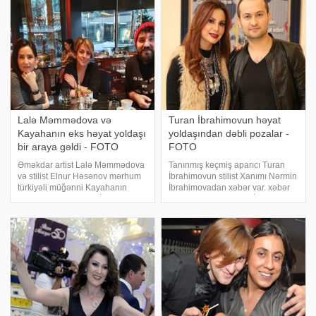
dünyasını dəyişən qardaşı,
üzərində LGBT bayrağının
tanınmış stilist Balaşa həsr edib.
rənglərini əks etdirən köynəkdə
Mahnını
olan şəklin
Lalə Məmmədova və
Turan İbrahimovun həyat
Kayahanın eks həyat yoldaşı
yoldaşından dəbli pozalar -
bir araya gəldi - FOTO
FOTO
Əməkdar artist Lalə Məmmədova
Tanınmış keçmiş aparıcı Turan
və stilist Elnur Həsənov mərhum
İbrahimovun stilist Xanımı Nərmin
türkiyəli müğənni Kayahanın
İbrahimovadan xəbər var. xəbər
keçmiş həyat yoldaşı İpək Acarla
verir ki, stilist şəxsi in "İnstagram"
görüşüb. xəbər verir ki,
hesabında yeni fotolarını
İstanbulun "Zorlu" alış-veriş
paylaşıb. Onun fotosu izləyicilərin
mərkəzindəki restoranların
marağına səbə
birində