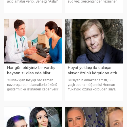
açıqlamalar verib. Sənətçi "Astar"
süd vəzi xərçəngindən təxminən
yutub layihəsində ailəsində
iki dəfə çox ölümə səbəb olur.
yaşadığı çətinliklərdən danışıb.
xarici mediaya istinadən xəbər
F.Laçın bildirib ki, atası anasına
verir ki, buna baxmayaraq, bir çox
xəyanət etdikdən sonra
qadın ilk xəbərdaredic
valideynlər
Hər gün etdiyiniz bir vərdiş
Həyat yoldaşı ilə dalaşan
həyatınızı xilas edə bilər
aktyor özünü körpüdən atdı
Yüksək qan təzyiqi hər zaman
Rusiyanın əməkdar artisti, 56
nəzərəçarpan əlamətlərlə özünü
yaşlı opera müğənnisi Herman
göstərmir. -a istinadən xəbər verir
Yukavski özünü körpüdən suya
ki, bu barədə RT-yə rusiyalı
atıb. xəbər verir ki, hüquq-
kardioloq Ella Vinoqradova
mühafizə orqanlarından alınan
danışıb. Həkimin sözlərinə görə,
məlumata görə, hadisəyə səbəb
stres və ya ağrı fonunda qan
həyat yoldaşı ilə mübahisə olub.
təzyiqini
Bildirilir ki