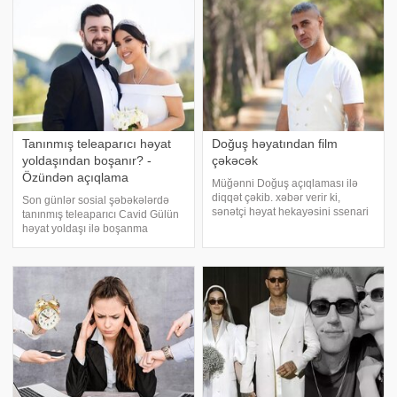
Tanınmış teleaparıcı həyat
Doğuş həyatından film
yoldaşından boşanır? -
çəkəcək
Özündən açıqlama
Müğənni Doğuş açıqlaması ilə
diqqət çəkib. xəbər verir ki,
Son günlər sosial şəbəkələrdə
sənətçi həyat hekayəsini ssenari
tanınmış teleaparıcı Cavid Gülün
şəklində yazdığını və bu
həyat yoldaşı ilə boşanma
mövzuda film çəkməyi
iddiaları yayılıb. . Müxtəlif
planlaşdırıldığını bildirib.
paylaşımlarda onun ailə həyatı ilə
Doğuşun sözlərinə görə, ekran işi
bağlı fərziyyələr səsləndirilib.
onun şəxsi həyatınd
Məsələ ilə bağlı -a açıqlama verə