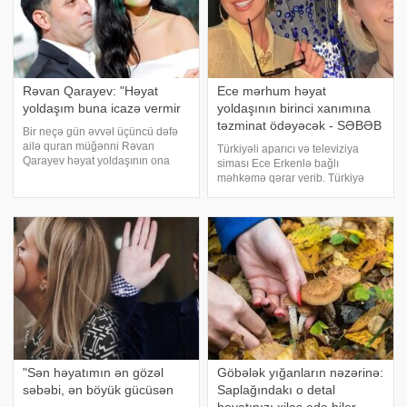
Rəvan Qarayev: "Həyat
Ece mərhum həyat
yoldaşım buna icazə vermir
yoldaşının birinci xanımına
təzminat ödəyəcək - SƏBƏB
Bir neçə gün əvvəl üçüncü dəfə
ailə quran müğənni Rəvan
Türkiyəli aparıcı və televiziya
Qarayev həyat yoldaşının ona
siması Ece Erkenlə bağlı
efirdə çox danışmağa icazə
məhkəmə qərar verib. Türkiyə
vermədiyini bildirib. . Bu barədə
mətbuatına istinadən xəbər verir
o, "Günə uğurla" proqramında
ki, məhkəmənin qərarına əsasən,
danışıb. "Çox adam deyir ki, mən
Ece Erken həyat yoldaşının
keçmiş xanımının avtomobilinə
vurduğu zərər
"Sən həyatımın ən gözəl
Göbələk yığanların nəzərinə:
səbəbi, ən böyük gücüsən
Saplağındakı o detal