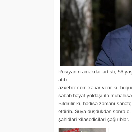
Rusiyanın əməkdar artisti, 56 y
atıb.
azxeber.com xəbər verir ki, hüqu
səbəb həyat yoldaşı ilə mübahisə
Bildirilir ki, hadisə zamanı sənə
etdirib. Suya düşdükdən sonra o,
şahidləri xilasediciləri çağırıblar.