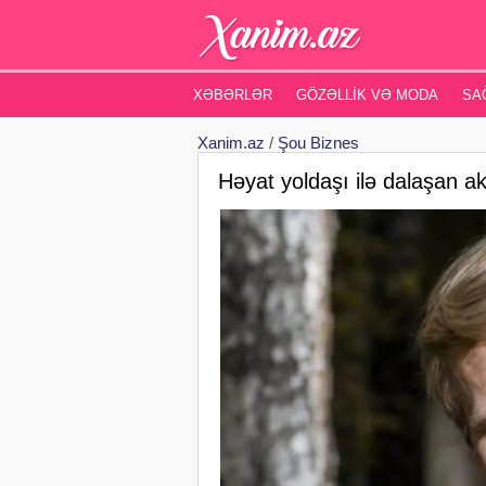
XƏBƏRLƏR
GÖZƏLLIK VƏ MODA
SA
Xanim.az
/
Şou Biznes
Həyat yoldaşı ilə dalaşan a