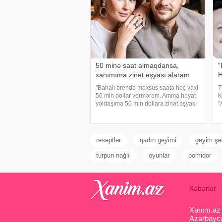
50 minə saat almaqdansa,
"
xanımıma zinət əşyası alaram
H
"Bahalı brendə məxsus saata heç vaxt
T
50 min dollar vermərəm. Amma həyat
K
yoldaşıma 50 min dollara zinət əşyası
"
almaq mənim üçün asandır".
m
Axşam.az-a istinadən xəbər verir ki,
p
bu sözləri Xalq artisti Emin Ağalaro
i
y
reseptler
qadın geyimi
geyim şək
turpun nağlı
oyunlar
pomidor
Xəbərlər
Xanım.az s
Azərbaycan