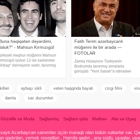
Buna həqiqətən dəyərdimi,
Fatih Terim azərbaycanlı
aluk?" - Mahsun Kırmızıgül
müğənni ilə bir arada —
FOTOLAR
ürkiyəli məşhur müğənni Mahsun
ırmızıgül iyulun 12-də saxlanılan
Zamiq Hüseynov Türkiyənin
Ahbap" dərnəyinin sədri, tanınmış
Bodrumda tanınmış simalarla
üğənni Haluk Leventlə bağlı
görüşüb. "Yeni Sabah"a istinadən
aylaşım edib. xəbər verir ki, Mahsun
xəbər verir ki, müğənni Yunus Akgün,
nstaqram hesabında bir zamanlar ən
Uğurcan Çakır, eləcə də məşqçi Fatih
axı
Terimləı ünsiyyətdə olub. Z.Hüseynov
illəri
aybaşı sikli
veten haqqinda bayati
cizgi filmi
xin
görüş zaman
damla
sac duzumleri
Gözəllik və Moda
Sağlamlıq
Sağlam qida
Mətbəx
Ailə və Uşaq
aytı Azərbaycan xanımları üçün maraqlı olan bütün xəbərlər var. Qadin
 qadınları, yemek reseptləri , Hamilə qadın , ana südü, uşaqlar, uşa