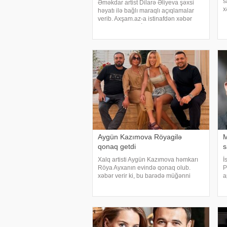
s
Əməkdar artist Dilarə Əliyeva şəxsi
x
həyatı ilə bağlı maraqlı açıqlamalar
B
verib. Axşam.az-a istinafdən xəbər
t
verir ki, aktrisa "İki başlı" proqramında
f
heç vaxt avtomobil idarə etmədiyini
deyib. O, sürücü ilə hərəkə
Aygün Kazımova Röyagilə
M
qonaq getdi
s
Xalq artisti Aygün Kazımova həmkarı
İ
Röya Ayxanın evində qonaq olub.
P
xəbər verir ki, bu barədə müğənni
a
Kazım Can instaqram hesabında
B
paylaşım edib. Görüntülər qısa
k
müddətdə izləyicilərin marağına
İ
səbəb olub
k