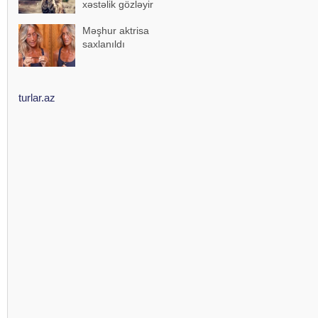
xəstəlik gözləyir
Məşhur aktrisa
saxlanıldı
turlar.az