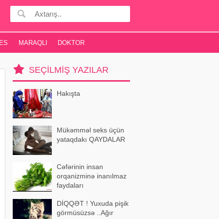
ES
MARAQLI
DOKTOR
SEÇILMIŞ YAZILAR
Hakışta
Mükəmməl seks üçün
yataqdakı QAYDALAR
Cəfərinin insan
orqanizminə inanılmaz
faydaları
DİQQƏT ! Yuxuda pişik
görmüsüzsə ..Ağır