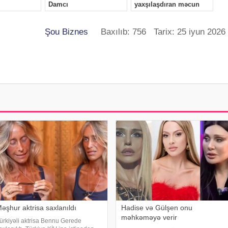
Şou Biznes
Baxılıb: 756 Tarix: 25 iyun 2026
əşhur aktrisa saxlanıldı
Hadise və Gülşen onu
məhkəməyə verir
ürkiyəli aktrisa Bennu Gerede