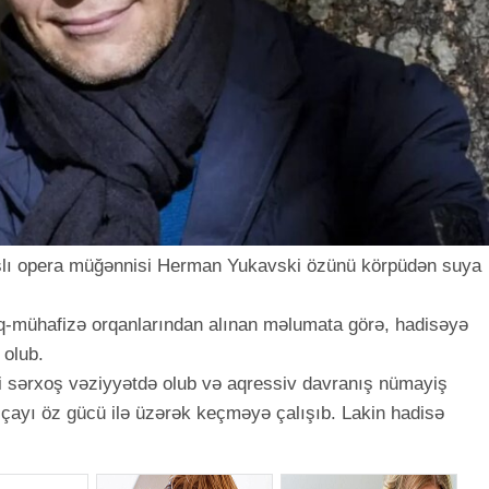
aşlı opera müğənnisi Herman Yukavski özünü körpüdən suya
q-mühafizə orqanlarından alınan məlumata görə, hadisəyə
 olub.
tçi sərxoş vəziyyətdə olub və aqressiv davranış nümayiş
 çayı öz gücü ilə üzərək keçməyə çalışıb. Lakin hadisə