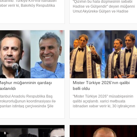
axlanılıb. Türkiyə KİV-inə istinadən
"Qızımın bu hala düşməsinin səbəbi
əbər verir ki, Bakırköy Respublika
Hadise və Gülşendir" deyən müğənni
aş Prokurorluğu aktrisanın qatıldığı
Umut Akyürekə Gülşen və Hadise
eleviziya proqramında səsləndirdiyi
məhkəmə iddiası qaldırıblar. Hadise
ikirlərlə bağlı "ədəbsizlik" ittiham
və Gülşeni hədəf alan açıqlamalarını
davam etdirən Akyürek "Mən Hadisən
əşhur müğənninin qardaşı
Mister Türkiye 2026'nın qalibi
axlanıldı
bəlli oldu
stanbul Anadolu Respublika Baş
"Mister Türkiye 2026" müsabiqəsinin
rokurorluğunun koordinasiyası ilə
qalibi açıqlanıb. xarici mətbuata
parılan istintaq çərçivəsində Şile
istinadən xəbər verir ki, 30 iştirakçının
ələdiyyəsinə dair yeni əməliyyat
mübarizə apardığı finalda Rizenin
eçirilib. xəbər verir ki, İstanbul və
Ardeşen rayonundan olan Doğukan
zmir şəhərlərində eyni vaxtda həyata
Navdar birinci olaraq "Miste
eçirilə