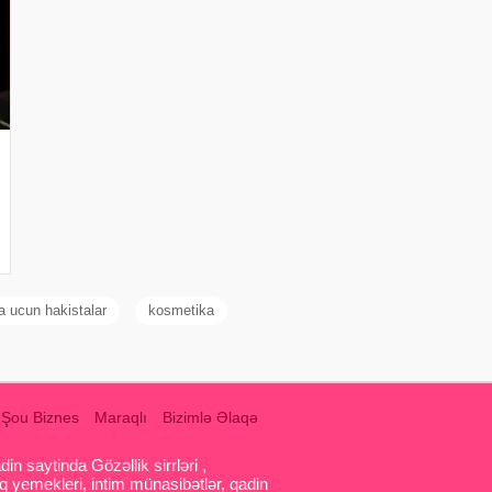
a ucun hakistalar
kosmetika
Şou Biznes
Maraqlı
Bizimlə Əlaqə
 saytinda Gözəllik sirrləri ,
q yemekleri, intim münasibətlər, qadin