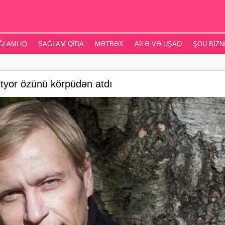
ĞLAMLIQ
SAĞLAM QIDA
MƏTBƏX
AILƏ VƏ UŞAQ
ŞOU BIZN
ktyor özünü körpüdən atdı