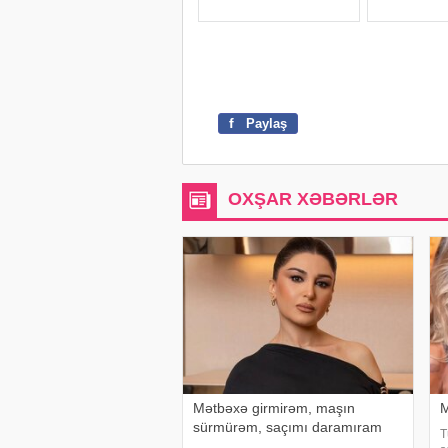
f
Paylaş
OXŞAR XƏBƏRLƏR
Mətbəxə girmirəm, maşın
M
sürmürəm, saçımı daramıram
T