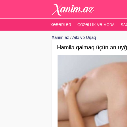
XƏBƏRLƏR
GÖZƏLLIK VƏ MODA
SA
Xanim.az
/
Ailə və Uşaq
Hamilə qalmaq üçün ən uyğu