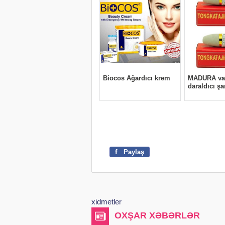
f
Paylaş
xidmetler
OXŞAR XƏBƏRLƏR