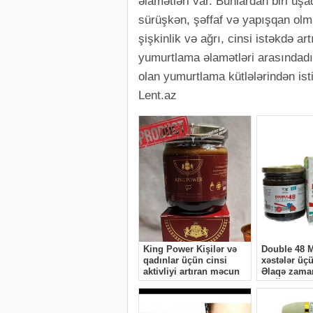
əlamətləri var. Bunlardan biri uşa
sürüşkən, şəffaf və yapışqan olma
şişkinlik və ağrı, cinsi istəkdə a
yumurtlama əlamətləri arasındadı
olan yumurtlama kütlələrindən isti
Lent.az