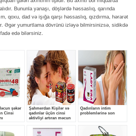
qlıqdan gələn axıntının tipidir. Bu axıntı bol miqdarda
lıdır. Bununla yanaşı, döşlərdə həssaslıq, qarında
rtım, qoxu, dad və işığa qarşı həssaslıq, qızdırma, hərarət
r. Əgər yumurtlama dövrünü izləyə bilmirsinizsə, sidikdə
fadə edə bilərsiniz.