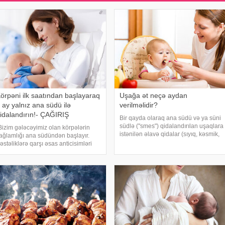
örpəni ilk saatından başlayaraq
Uşağa ət neçə aydan
 ay yalnız ana südü ilə
verilməlidir?
idalandırın!- ÇAĞIRIŞ
Bir qayda olaraq ana südü və ya süni
südlə ("smes") qidalandırılan uşaqlara
Bizim gələcəyimiz olan körpələrin
istənilən əlavə qidalar (sıyıq, kəsmik,
ağlamlığı ana südündən başlayır.
meyvə, tərəvəz, yumurta və s.) yalnız 6
əstəliklərə qarşı əsas anticisimləri
ayından sonra verilə bilər. xəbər verir
örpə ana südündən alır və ana südü
ki, bütün dünyad
lə qidalandırma immunitetin
üclənməsinə kömək edir. Odur ki,
eni doğulmu