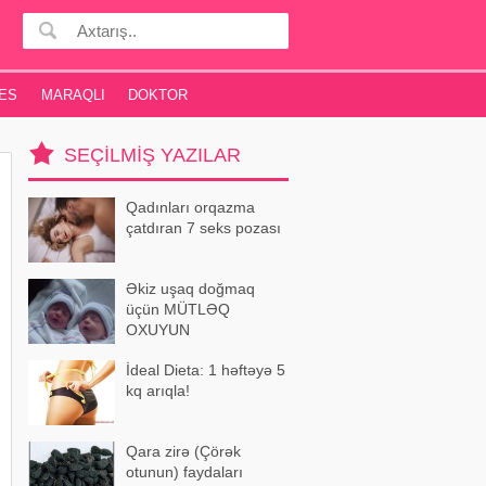
ES
MARAQLI
DOKTOR
SEÇILMIŞ YAZILAR
Qadınları orqazma
çatdıran 7 seks pozası
Əkiz uşaq doğmaq
üçün MÜTLƏQ
OXUYUN
İdeal Dieta: 1 həftəyə 5
kq arıqla!
Qara zirə (Çörək
otunun) faydaları