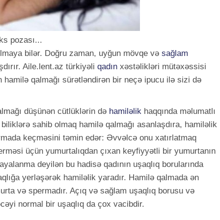
s pozası...
lmaya bilər. Doğru zaman, uyğun mövqe və
sağlam
rır. Aile.lent.az türkiyəli
qadın
xəstəlikləri mütəxəssisi
hamilə qalmağı sürətləndirən bir neçə ipucu ilə sizi də
almağı düşünən cütlüklərin də
hamiləlik
haqqında məlumatlı
ı biliklərə sahib olmaq hamilə qalmağı asanlaşdıra, hamiləlik
ormada keçməsini təmin edər: Əvvəlcə onu xatırlatmaq
verməsi üçün yumurtalıqdan çıxan keyfiyyətli bir yumurtanın
Mayalanma deyilən bu hadisə qadının uşaqlıq borularında
qlığa yerləşərək hamiləlik yaradır. Hamilə qalmada ən
umurta və spermadır. Açıq və sağlam uşaqlıq borusu və
cəyi normal bir uşaqlıq da çox vacibdir.