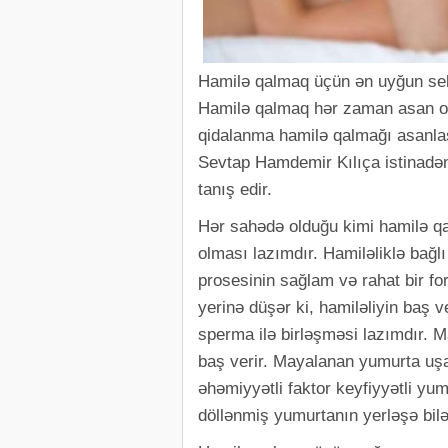
Hamilə qalmaq üçün ən uyğun sek
Hamilə qalmaq hər zaman asan o
qidalanma hamilə qalmağı asanlaşdı
Sevtap Hamdemir Kılıça istinadən 
tanış edir.
Hər sahədə olduğu kimi hamilə q
olması lazımdır. Hamiləliklə bağl
prosesinin sağlam və rahat bir f
yerinə düşər ki, hamiləliyin baş 
sperma ilə birləşməsi lazımdır. 
baş verir. Mayalanan yumurta uşa
əhəmiyyətli faktor keyfiyyətli y
döllənmiş yumurtanın yerləşə bilə