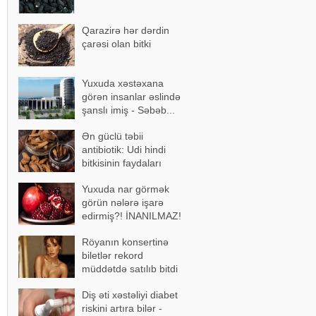
Qarazirə hər dərdin
çarəsi olan bitki
Yuxuda xəstəxana
görən insanlar əslində
şanslı imiş - Səbəb...
Ən güclü təbii
antibiotik: Udi hindi
bitkisinin faydaları
Yuxuda nar görmək
görün nələrə işarə
edirmiş?! İNANILMAZ!
Röyanın konsertinə
biletlər rekord
müddətdə satılıb bitdi
Diş əti xəstəliyi diabet
riskini artıra bilər -