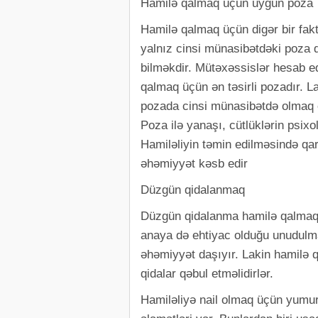
Hamilə qalmaq üçün uyğun poza
Hamilə qalmaq üçün digər bir fak
yalnız cinsi münasibətdəki poza d
bilməkdir. Mütəxəssislər hesab edi
qalmaq üçün ən təsirli pozadır. 
pozada cinsi münasibətdə olmaq cü
Poza ilə yanaşı, cütlüklərin psixo
Hamiləliyin təmin edilməsində qarş
əhəmiyyət kəsb edir
Düzgün qidalanmaq
Düzgün qidalanma hamilə qalmaq 
anaya də ehtiyac olduğu unudulm
əhəmiyyət daşıyır. Lakin hamilə 
qidalar qəbul etməlidirlər.
Hamiləliyə nail olmaq üçün yumu