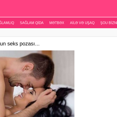
ĞLAMLIQ
SAĞLAM QIDA
MƏTBƏX
AILƏ VƏ UŞAQ
ŞOU BIZN
n seks pozası...