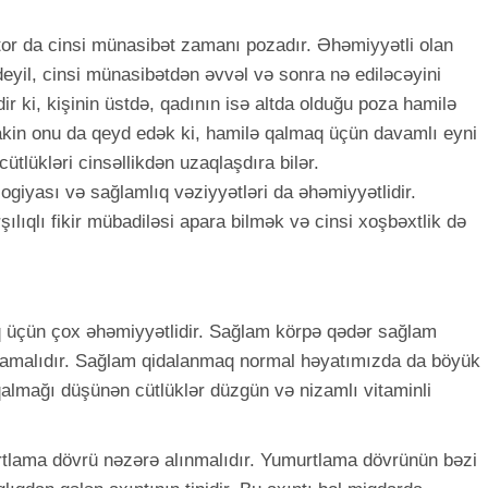
tor da cinsi münasibət zamanı pozadır. Əhəmiyyətli olan
eyil, cinsi münasibətdən əvvəl və sonra nə ediləcəyini
r ki, kişinin üstdə, qadının isə altda olduğu poza hamilə
Lakin onu da qeyd edək ki, hamilə qalmaq üçün davamlı eyni
tlükləri cinsəllikdən uzaqlaşdıra bilər.
logiyası və sağlamlıq vəziyyətləri da əhəmiyyətlidir.
ılıqlı fikir mübadiləsi apara bilmək və cinsi xoşbəxtlik də
üçün çox əhəmiyyətlidir. Sağlam körpə qədər sağlam
amalıdır. Sağlam qidalanmaq normal həyatımızda da böyük
qalmağı düşünən cütlüklər düzgün və nizamlı vitaminli
rtlama dövrü nəzərə alınmalıdır. Yumurtlama dövrünün bəzi