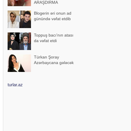
ARAŞDIRMA
Blogerin əri onun ad
günündə vəfat etdib
Toppuş bacı'nın atası
da vəfat etdi
Türkan Şoray
Azərbaycana gələcək
turlar.az