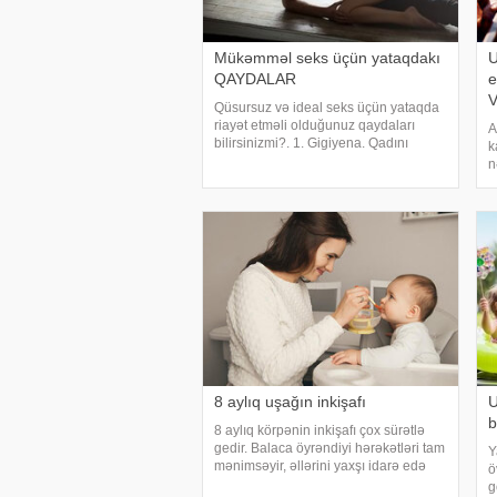
Mükəmməl seks üçün yataqdakı
U
QAYDALAR
e
Qüsursuz və ideal seks üçün yataqda
riayət etməli olduğunuz qaydaları
A
bilirsinizmi?. 1. Gigiyena. Qadını
k
məmnun etmək üçün aşağıdakıları
n
tətbiq etmək lazımdır:. - Düzgün
M
şəkildə yuyunmaq lazımdır ki, heç bir
g
yerindən iy gəlməsin
b
m
8 aylıq uşağın inkişafı
U
b
8 aylıq körpənin inkişafı çox sürətlə
gedir. Balaca öyrəndiyi hərəkətləri tam
Y
mənimsəyir, əllərini yaxşı idarə edə
ö
bilir. Bu yaşda körpə, böyükləri fəal
g