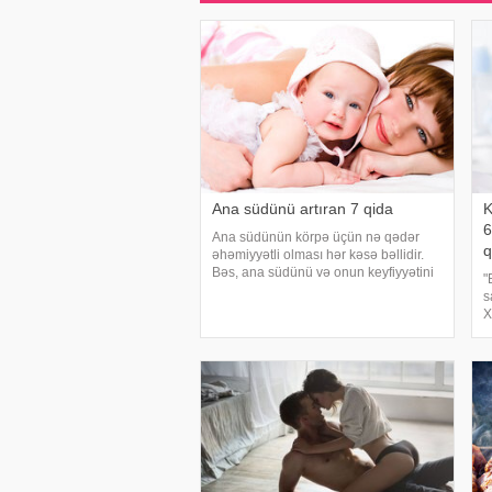
Ana südünü artıran 7 qida
K
6
Ana südünün körpə üçün nə qədər
q
əhəmiyyətli olması hər kəsə bəllidir.
Bəs, ana südünü və onun keyfiyyətini
"
artırmaq üçün hansı qidalardan
s
istifadə etmək lazımdır?. Axşam.az
X
ana südünü artıran 7 qidanı təqdim
k
edir:. 1. Yumurt
i
g
y