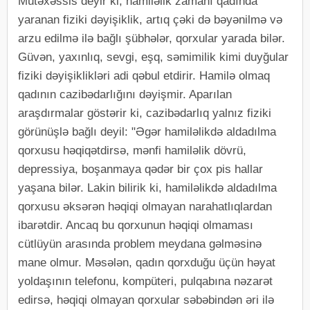
Mütəxəssis deyir ki, hamiləlik zamanı qadında
yaranan fiziki dəyişiklik, artıq çəki də bəyənilmə və
arzu edilmə ilə bağlı şübhələr, qorxular yarada bilər.
Güvən, yaxınlıq, sevgi, eşq, səmimilik kimi duyğular
fiziki dəyişiklikləri adi qəbul etdirir. Hamilə olmaq
qadının cazibədarlığını dəyişmir. Aparılan
araşdırmalar göstərir ki, cazibədarlıq yalnız fiziki
görünüşlə bağlı deyil: "Əgər hamiləlikdə aldadılma
qorxusu həqiqətdirsə, mənfi hamiləlik dövrü,
depressiya, boşanmaya qədər bir çox pis hallar
yaşana bilər. Lakin bilirik ki, hamiləlikdə aldadılma
qorxusu əksərən həqiqi olmayan narahatlıqlardan
ibarətdir. Ancaq bu qorxunun həqiqi olmaması
cütlüyün arasında problem meydana gəlməsinə
mane olmur. Məsələn, qadın qorxduğu üçün həyat
yoldaşının telefonu, kompüteri, pulqabına nəzarət
edirsə, həqiqi olmayan qorxular səbəbindən əri ilə