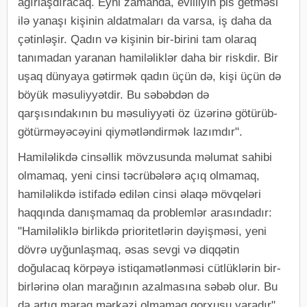
ağırlaşdıracaq. Eyni zamanda, evliliyin pis getməsi
ilə yanaşı kişinin aldatmaları da varsa, iş daha da
çətinləşir. Qadın və kişinin bir-birini tam olaraq
tanımadan yaranan hamiləliklər daha bir riskdir. Bir
uşaq dünyaya gətirmək qadın üçün də, kişi üçün də
böyük məsuliyyətdir. Bu səbəbdən də
qarşısındakının bu məsuliyyəti öz üzərinə götürüb-
götürməyəcəyini qiymətləndirmək lazımdır".
Hamiləlikdə cinsəllik mövzusunda məlumat sahibi
olmamaq, yeni cinsi təcrübələrə açıq olmamaq,
hamiləlikdə istifadə edilən cinsi əlaqə mövqeləri
haqqında danışmamaq da problemlər arasındadır:
"Hamiləliklə birlikdə prioritetlərin dəyişməsi, yeni
dövrə uyğunlaşmaq, əsas sevgi və diqqətin
doğulacaq körpəyə istiqamətlənməsi cütlüklərin bir-
birlərinə olan marağının azalmasına səbəb olur. Bu
da artıq maraq mərkəzi olmamaq qorxusu yaradır".