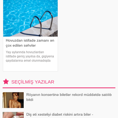
hesabla 32 yaşına qədər inkişa
Hovuzdan istifadə zamanı ən
çox edilən səhvlər
Yay aylarında hovuzlardan
istifadə geniş yayılsa da, gigiyena
qaydalarına əməl olunmadıqda
müxtəlif infeksiyalara yoluxma
riski artır. xəbər verir ki, hovuza
girməzdən əvvəl və çıxdıqdan
sonra duş qəbul etmək, hovuz
SEÇILMIŞ YAZILAR
kənarınd
Röyanın konsertinə biletlər rekord müddətdə satılıb
bitdi
Diş əti xəstəliyi diabet riskini artıra bilər -