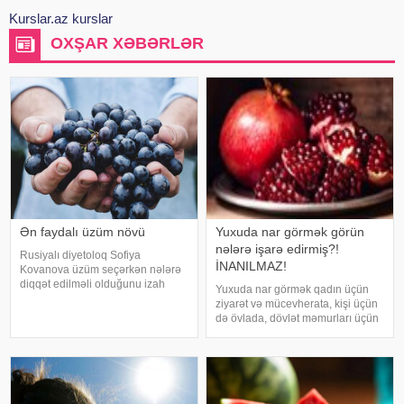
Kurslar.az kurslar
OXŞAR XƏBƏRLƏR
Ən faydalı üzüm növü
Yuxuda nar görmək görün
nələrə işarə edirmiş?!
Rusiyalı diyetoloq Sofiya
İNANILMAZ!
Kovanova üzüm seçərkən nələrə
diqqət edilməli olduğunu izah
Yuxuda nar görmək qadın üçün
edib. -a istinadən xəbər verir ki,
ziyarət və mücevherata, kişi üçün
bu barədə o, AİF.ru nəşrinə
də övlada, dövlət məmurları üçün
müsahibəsində danışıb.
terfie, zabitlər üçün əmrlərinin
Mütəxəssis qeyd edib ki, tünd
keçməsinə, kəndli üçün oktyabr
rəngdə olan üzüm sortlar
bərəkətinə, tacir üçün çox quru,
xalq üçün yaxşı bir idarəy