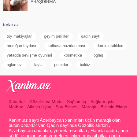
ARAŞDIRMA
turlar.az
toy makiyajlari
geyim şəkilləri
qadin sayti
moruğun faydasi
kolbasa hazirlanmasi
dəri xəstəlikləri
yataqda sevişmə oyunlari
kosmetika
oglaq
oglan evi
layla
pomidor
baldiz
Xəbərlər
Gözəllik və Moda
Sağlamlıq
Sağlam qida
Mətbəx
Ailə və Uşaq
Şou Biznes
Maraqlı
Bizimlə Əlaqə
Xanım.az saytı Azərbaycan xanımları üçün maraqlı olan
bütün xəbərlər var. Qadin saytinda Gözəllik sirrləri ,
Azərbaycan qadınları, yemek reseptləri , Hamilə qadın , ana
südü, uşaqlar, uşaq yemekleri, intim münasibətlər, qadin