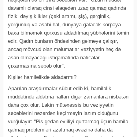
davamlı olaraq cinsi əlaqədən uzaq qalmaq qadında
fiziki dəyişikliklər (çəki artımı, şiş), gərginlik,
yorğunluq və əsəbi hal, dünyaya gələcək körpəyə
baxa bilməmək qorxusu aldadılmaq şübhələrini təmin
edir. Qadın bunların öhdəsindən gəlməyə çalışır,
ancaq mövcud olan məlumatlar vəziyyətin heç də
asan olmayacağı istiqamətində nəticələr
çıxarmasına səbəb olur".
Kişilər hamiləlikdə aldadarmı?
Aparılan araşdırmalar sübut edib ki, hamiləlik
müddətində aldatma halları digər zamanlara nisbətən
daha çox olur. Lakin mütəxəssis bu vəziyyətin
səbəblərini nəzərdən keçirməyin lazım olduğunu
vurğulayır: "Pis gedən evliliyi qurtarmaq üçün hamilə
qalmaq problemləri azaltmaq əvəzinə daha da