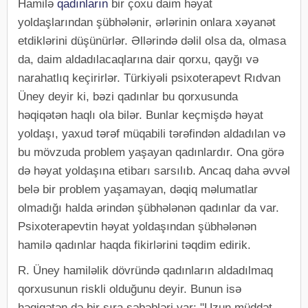
Hamilə
qadınların
bir çoxu daim həyat
yoldaşlarından şübhələnir, ərlərinin onlara xəyanət
etdiklərini düşünürlər. Əllərində dəlil olsa da, olmasa
da, daim aldadılacaqlarına dair qorxu, qayğı və
narahatlıq keçirirlər. Türkiyəli psixoterapevt Rıdvan
Üney deyir ki, bəzi qadınlar bu qorxusunda
həqiqətən haqlı ola bilər. Bunlar keçmişdə həyat
yoldaşı, yaxud tərəf müqabili tərəfindən aldadılan və
bu mövzuda problem yaşayan qadınlardır. Ona görə
də həyat yoldaşına etibarı sarsılıb. Ancaq daha əvvəl
belə bir problem yaşamayan, dəqiq məlumatlar
olmadığı halda ərindən şübhələnən qadınlar da var.
Psixoterapevtin həyat yoldaşından şübhələnən
hamilə qadınlar haqda fikirlərini təqdim edirik.
R. Üney hamiləlik dövründə qadınların aldadılmaq
qorxusunun riskli olduğunu deyir. Bunun isə
həqiqətən də bir sıra səbəbləri var: "Uzun müddət