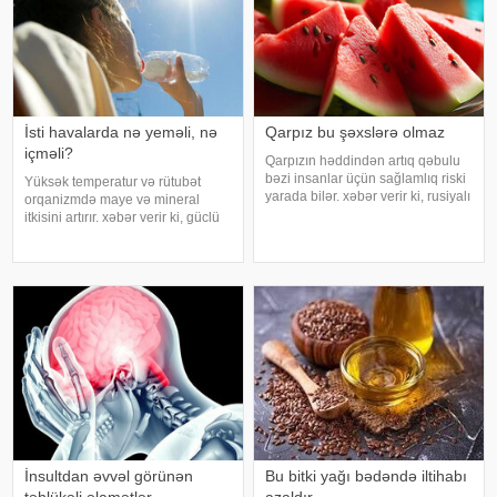
İsti havalarda nə yeməli, nə
Qarpız bu şəxslərə olmaz
içməli?
Qarpızın həddindən artıq qəbulu
bəzi insanlar üçün sağlamlıq riski
Yüksək temperatur və rütubət
yarada bilər. xəbər verir ki, rusiyalı
orqanizmdə maye və mineral
diyetoloq Olqa Yamilovanın
itkisini artırır. xəbər verir ki, güclü
sözlərinə görə, xüsusilə böyrək və
tərləmə nəticəsində yaranan su
şəkərli diabet xəstələri bu
və mineral çatışmazlığı huşun
meyvəni ehtiyatla istehla
itirilməsinə, başgicəllənmə və
ürəkbulanma kimi hallara səbəb
ol
İnsultdan əvvəl görünən
Bu bitki yağı bədəndə iltihabı
təhlükəli əlamətlər
azaldır