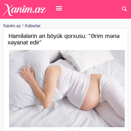
Xanim.az
/
Xəbərlər
Hamilələrin ən böyük qorxusu: "Ərim mənə
xəyanət edir"