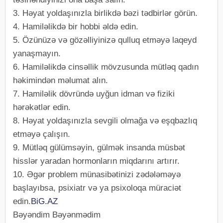
3. Həyat yoldaşınızla birlikdə bəzi tədbirlər görün.
4. Hamiləlikdə bir hobbi əldə edin.
5. Özünüzə və gözəlliyinizə qulluq etməyə laqeyd
yanaşmayın.
6. Hamiləlikdə cinsəllik mövzusunda mütləq qadın
həkimindən məlumat alın.
7. Hamiləlik dövründə uyğun idman və fiziki
hərəkətlər edin.
8. Həyat yoldaşınızla sevgili olmağa və eşqbazlıq
etməyə çalışın.
9. Mütləq gülümsəyin, gülmək insanda müsbət
hisslər yaradan hormonların miqdarını artırır.
10. Əgər problem münasibətinizi zədələməyə
başlayıbsa, psixiatr və ya psixoloqa müraciət
edin.
BiG.AZ
Bəyəndim Bəyənmədim