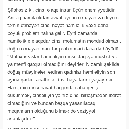
Şübhəsiz ki, cinsi əlaqə insan üçün əhəmiyyətlidir.
Ancaq hamiləlikdən əvvəl uyğun olmayan və doyum
təmin etməyən cinsi həyat hamiləlik vaxtı daha
böyük problem halına gəlir. Eyni zamanda,
hamiləliklə əlaqədar cinsi məlumatın məhdud olması,
doğru olmayan inanclar problemləri daha da böyüdür:
"Mütəxəssislər hamiləliyin cinsi əlaqəyə müsbət və
ya mənfi qatqısı olmadığını deyirlər. Nizamlı şəkildə
doğuş müayinələri etdirən qadınlar hamiləliyin son
ayına qədər rahatlıqla cinsi həyatlarını yaşayırlar.
Həmçinin cinsi həyat haqqında daha geniş
düşünmək, cinsəlliyin yalnız cinsi birləşmədən ibarət
olmadığını və bundan başqa yaşanılacaq
məqamların olduğunu bilmək də vəziyyəti
asanlaşdırır".