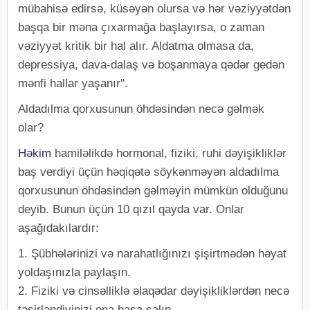
mübahisə edirsə, küsəyən olursa və hər vəziyyətdən
başqa bir məna çıxarmağa başlayırsa, o zaman
vəziyyət kritik bir hal alır. Aldatma olmasa da,
depressiya, dava-dalaş və boşanmaya qədər gedən
mənfi hallar yaşanır".
Aldadılma qorxusunun öhdəsindən necə gəlmək
olar?
Həkim
hamiləlikdə hormonal, fiziki, ruhi dəyişikliklər
baş verdiyi üçün həqiqətə söykənməyən aldadılma
qorxusunun öhdəsindən gəlməyin mümkün olduğunu
deyib. Bunun üçün 10 qızıl qayda var. Onlar
aşağıdakılardır:
1. Şübhələrinizi və narahatlığınızı şişirtmədən həyat
yoldaşınızla paylaşın.
2. Fiziki və cinsəlliklə əlaqədar dəyişikliklərdən necə
təsirləndiyinizi ona başa salın.