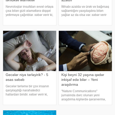
Nevroloqlar insultdan əvvəl ortaya
İltihabı azalda və ürək və bağırsaq
çıxa bilən gizli əlamətlərə diqqət
sağlamlığını yaxşılaşdıra bilən
yetirməyə çağırıblar. xəbər verir ki,
yağlar az da olsa var. xəbər verir
insult bəzi hallarda qəfil baş
ki, kətan yağı ənənəvi olaraq
vermir və beyin günlər, hətta
işlədici və yara sağalması üçün
həftələr əvvəl müəyyən siqnallar
istifadə edilən üyüdülmüş və
verə bilər. Lakin b
preslənmiş kətan toxumlarında
Gecələr niyə tərləyirik? - 5
Kişi beyni 32 yaşına qədər
əsas səbəb
inkişaf edə bilər – Yeni
araşdırma
Gecələr tərləmə bir çox insanın
qarşılaşdığı narahatedici
"Nature Communications"
hallardan biridir. xəbər verir ki,
jurnalında dərc olunan yeni
mütəxəssislər bildirirlər ki, bu
araşdırma kişilərdə qərarvermə,
vəziyyət bəzən sadə səbəblərlə
impulsların idarə olunması və risk
əlaqəli olsa da, bəzi hallarda
qiymətləndirilməsinə cavabdeh
sağlamlıq problemlərinin əlamət
olan beyin nahiyələrinin orta