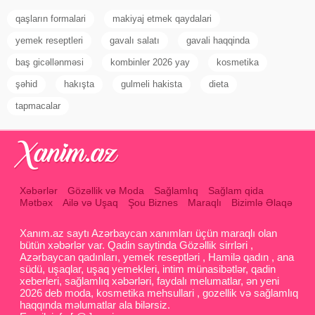
qaşların formalari
makiyaj etmek qaydalari
yemek reseptleri
gavalı salatı
gavali haqqinda
baş gicəllənməsi
kombinler 2026 yay
kosmetika
şəhid
hakışta
gulmeli hakista
dieta
tapmacalar
Xəbərlər
Gözəllik və Moda
Sağlamlıq
Sağlam qida
Mətbəx
Ailə və Uşaq
Şou Biznes
Maraqlı
Bizimlə Əlaqə
Xanım.az saytı Azərbaycan xanımları üçün maraqlı olan
bütün xəbərlər var. Qadin saytinda Gözəllik sirrləri ,
Azərbaycan qadınları, yemek reseptləri , Hamilə qadın , ana
südü, uşaqlar, uşaq yemekleri, intim münasibətlər, qadin
xeberleri, sağlamlıq xəbərləri, faydalı melumatlar, ən yeni
2026 deb moda, kosmetika mehsullari , gozellik və sağlamlıq
haqqında məlumatlar ala bilərsiz.