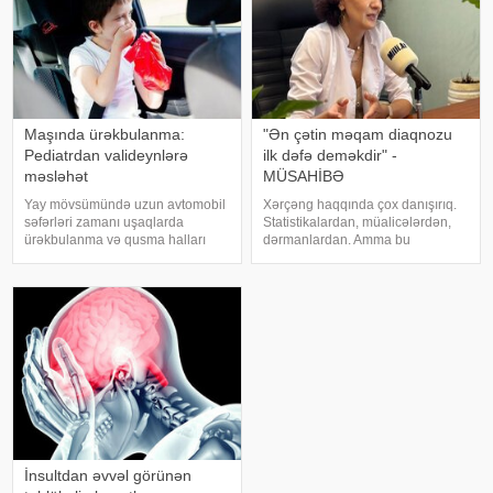
Maşında ürəkbulanma:
"Ən çətin məqam diaqnozu
Pediatrdan valideynlərə
ilk dəfə deməkdir" -
məsləhət
MÜSAHİBƏ
Yay mövsümündə uzun avtomobil
Xərçəng haqqında çox danışırıq.
səfərləri zamanı uşaqlarda
Statistikalardan, müalicələrdən,
ürəkbulanma və qusma halları
dərmanlardan. Amma bu
tez-tez müşahidə olunur. xəbər
xəstəliyin arxasında dayanan
verir ki, pediatr Jül Fujer bunun
insanlardan, onların
beynin gözlərdən və bədənin
qorxularından, ümidlərindən,
hərəkətindən gələn siqnallar
yanlış bildiklərindən daha az
arasındakı uyğunsuzluqda
danışırıq. Elə buna gör
İnsultdan əvvəl görünən