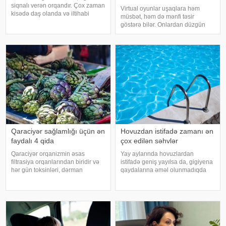
tövsiyələr
siqnalı verən orqandır. Çox zaman
Virtual oyunlar uşaqlara həm
kisədə daş olanda və iltihabi
müsbət, həm də mənfi təsir
xəstəliklərdə ağrıyır. Kəskin
göstərə bilər. Onlardan düzgün
pristuplarda ilk işiniz təcili yardım
rejimdə istifadə edildikdə zehni
çağırıb, xəstəxanaya çatmaqdır,
inkişafı dəstəkləsə də, həddindən
bu zaman hətta ağrıkəsic
artıq oynanılması fiziki və psixoloji
problemlərə səbəb ola bilər
Qaraciyər sağlamlığı üçün ən
Hovuzdan istifadə zamanı ən
faydalı 4 qida
çox edilən səhvlər
Qaraciyər orqanizmin əsas
Yay aylarında hovuzlardan
filtrasiya orqanlarından biridir və
istifadə geniş yayılsa da, gigiyena
hər gün toksinləri, dərman
qaydalarına əməl olunmadıqda
qalıqlarını və maddələr
müxtəlif infeksiyalara yoluxma
mübadiləsi nəticəsində yaranan
riski artır. xəbər verir ki, hovuza
tullantıları emal edir. "Euroonco"
girməzdən əvvəl və çıxdıqdan
federal ekspert onkologiya
sonra duş qəbul etmək, hovuz
klinikalar
kənarınd