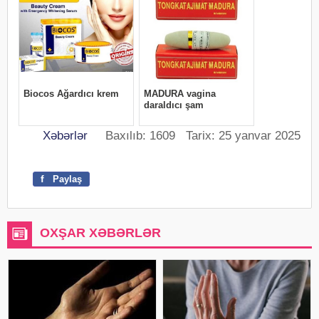
Xəbərlər
Baxılıb: 1609 Tarix: 25 yanvar 2025
f
Paylaş
OXŞAR XƏBƏRLƏR