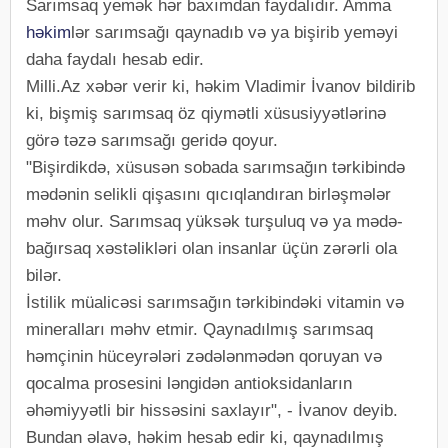
Sarımsaq yemək hər baxımdan faydalıdır. Amma
həkim
lər sarımsağı qaynadıb və ya bişirib yeməyi
daha faydalı hesab edir.
Milli.Az xəbər verir ki, həkim Vladimir İvanov bildirib
ki, bişmiş sarımsaq öz qiymətli xüsusiyyətlərinə
görə təzə sarımsağı geridə qoyur.
"Bişirdikdə, xüsusən sobada sarımsağın tərkibində
mədənin selikli qişasını qıcıqlandıran birləşmələr
məhv olur. Sarımsaq yüksək turşuluq və ya mədə-
bağırsaq xəstəlikləri olan insanlar üçün zərərli ola
bilər.
İstilik müalicəsi sarımsağın tərkibindəki vitamin və
mineralları məhv etmir. Qaynadılmış sarımsaq
həmçinin hüceyrələri zədələnmədən qoruyan və
qocalma prosesini ləngidən antioksidanların
əhəmiyyətli bir hissəsini saxlayır", - İvanov deyib.
Bundan əlavə, həkim hesab edir ki, qaynadılmış