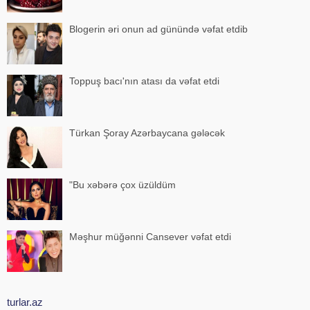
Blogerin əri onun ad günündə vəfat etdib
Toppuş bacı'nın atası da vəfat etdi
Türkan Şoray Azərbaycana gələcək
"Bu xəbərə çox üzüldüm
Məşhur müğənni Cansever vəfat etdi
turlar.az