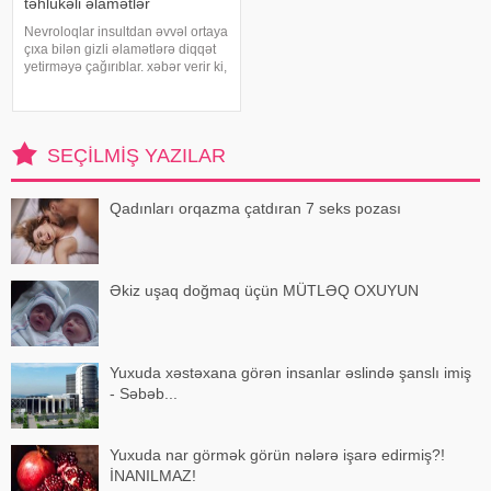
təhlükəli əlamətlər
Nevroloqlar insultdan əvvəl ortaya
çıxa bilən gizli əlamətlərə diqqət
yetirməyə çağırıblar. xəbər verir ki,
insult bəzi hallarda qəfil baş
vermir və beyin günlər, hətta
həftələr əvvəl müəyyən siqnallar
verə bilər. Lakin b
SEÇILMIŞ YAZILAR
Qadınları orqazma çatdıran 7 seks pozası
Əkiz uşaq doğmaq üçün MÜTLƏQ OXUYUN
Yuxuda xəstəxana görən insanlar əslində şanslı imiş
- Səbəb...
Yuxuda nar görmək görün nələrə işarə edirmiş?!
İNANILMAZ!