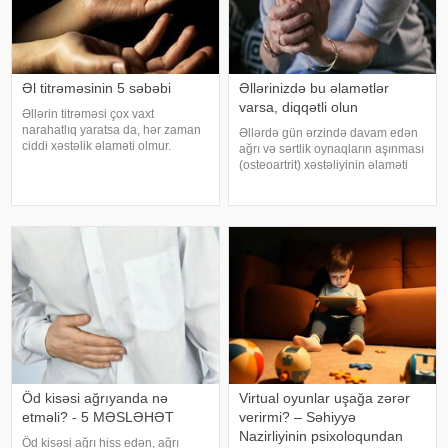
Əl titrəməsinin 5 səbəbi
Əllərinizdə bu əlamətlər
varsa, diqqətli olun
Əllərin titrəməsi çox vaxt
narahatlıq yaratsa da, hər zaman
Əllərdə gün ərzində davam edən
ciddi xəstəlik əlaməti olmur.
ağrı və sərtlik oynaqların aşınması
Mütəxəssislərin sözlərinə görə,
(osteoartrit) xəstəliyinin əlaməti
bəzi hallarda bu vəziyyət gündəlik
ola bilər. Bu xəstəlik oynaqları
faktorlarla bağlı olur və aradan
qoruyan qığırdağın zamanla
qalxa bilər. Fransız mətbuatın
nazilməsi və aşınması nəticəsində
yaranır. xəbər verir ki
Öd kisəsi ağrıyanda nə
Virtual oyunlar uşağa zərər
etməli? - 5 MƏSLƏHƏT
verirmi? – Səhiyyə
Nazirliyinin psixoloqundan
Öd kisəsi ağrı hiss edən, ağrı