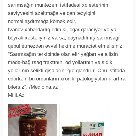
sarımsağın müntəzəm istifadəsi xolesterinin
səviyyəsini azaltmağa və qan təzyiqini
normallaşdırmağa kömək edir.
İvanov xəbərdarlıq edib ki, əgər qaraciyər və ya
böyrək xəstəliyiniz varsa, qaynadılmış sarımsağı
qəbul etməzdən əvvəl həkimə müraciət etməlisiniz:
"Sarımsağın tərkibində olan efir yağları və allisin
mədə-bağırsaq traktının, öd yollarının və sidik
yollarının selikli qişalarını qıcıqlandırır. Onu istifadə
edərkən, bu orqanların xroniki patologiyalarını artıra
bilərsiz". /Medicina.az
Milli.Az