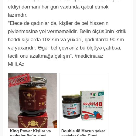
etdiyi dərmanı hər gün vaxtında qəbul etmək
lazımdır.
"Eləcə də qadınlar da, kişilər də bel hissənin
piylənməsinə yol verməməlidir. Belin ölçüsünin kritik
həddi kişilərdə 102 sm və yuxarı, qadınlarda 90 sm
və yuxarıdır. Əgər bel çevrəniz bu ölçüyə çatıbsa,
təcili onu azaltmağa çalışın". /medicina.az
Milli.Az