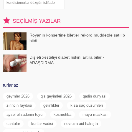
kondisionerlər düzgün istifadə
edilmədikdə müxtəlif sağlamlıq
problemlərinə səbəb ola bilər.
xəbər verir ki, ani temperatur
SEÇILMIŞ YAZILAR
dəyişiklikləri, quru hava və
baxımsız kondisionerlərd
Röyanın konsertinə biletlər rekord müddətdə satılıb
bitdi
Diş əti xəstəliyi diabet riskini artıra bilər -
ARAŞDIRMA
turlar.az
geymler 2026
qis geyimləri 2026
qadin dunyasi
zirincin faydasi
gelinlikler
kısa saç düzümləri
aysel əlizadənin toyu
kosmetika
maya maskasi
cantalar
kurtlar vadisi
novruza aid hakışta