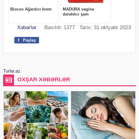
Xəbərlər
Baxılıb: 1377 Tarix: 31 oktyabr 2023
f
Paylaş
Turlar.az
OXŞAR XƏBƏRLƏR