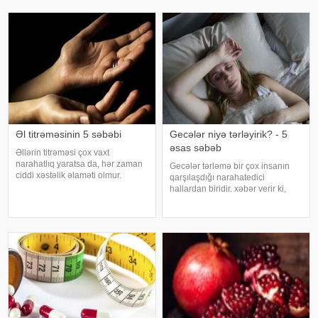
nazilməsi və aşınması nəticəsində
verir ki, pediatr Jül Fujer bunun
yaranır. xəbər verir ki
beynin gözlərdən və bədənin
hərəkətindən gələn siqnallar
arasındakı uyğunsuzluqda
Əl titrəməsinin 5 səbəbi
Gecələr niyə tərləyirik? - 5
əsas səbəb
Əllərin titrəməsi çox vaxt
narahatlıq yaratsa da, hər zaman
Gecələr tərləmə bir çox insanın
ciddi xəstəlik əlaməti olmur.
qarşılaşdığı narahatedici
Mütəxəssislərin sözlərinə görə,
hallardan biridir. xəbər verir ki,
bəzi hallarda bu vəziyyət gündəlik
mütəxəssislər bildirirlər ki, bu
faktorlarla bağlı olur və aradan
vəziyyət bəzən sadə səbəblərlə
qalxa bilər. Fransız mətbuatın
əlaqəli olsa da, bəzi hallarda
sağlamlıq problemlərinin əlamət