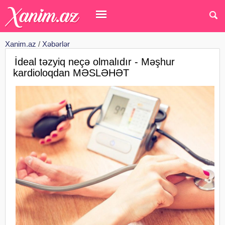
Xanim.az
/
Xəbərlər
İdeal təzyiq neçə olmalıdır - Məşhur
kardioloqdan MƏSLƏHƏT