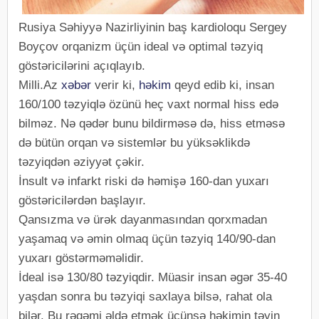
Rusiya Səhiyyə Nazirliyinin baş kardioloqu Sergey
Boyçov orqanizm üçün ideal və optimal təzyiq
göstəricilərini açıqlayıb.
Milli.Az
xəbər
verir ki,
həkim
qeyd edib ki, insan
160/100 təzyiqlə özünü heç vaxt normal hiss edə
bilməz. Nə qədər bunu bildirməsə də, hiss etməsə
də bütün orqan və sistemlər bu yüksəklikdə
təzyiqdən əziyyət çəkir.
İnsult və infarkt riski də həmişə 160-dan yuxarı
göstəricilərdən başlayır.
Qansızma və ürək dayanmasından qorxmadan
yaşamaq və əmin olmaq üçün təzyiq 140/90-dan
yuxarı göstərməməlidir.
İdeal isə 130/80 təzyiqdir. Müasir insan əgər 35-40
yaşdan sonra bu təzyiqi saxlaya bilsə, rahat ola
bilər. Bu rəqəmi əldə etmək üçünsə həkimin təyin