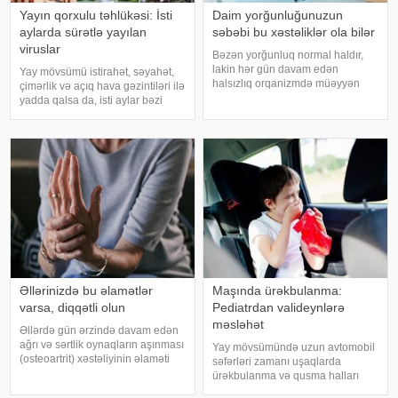
Yayın qorxulu təhlükəsi: İsti
Daim yorğunluğunuzun
aylarda sürətlə yayılan
səbəbi bu xəstəliklər ola bilər
viruslar
Bəzən yorğunluq normal haldır,
lakin hər gün davam edən
Yay mövsümü istirahət, səyahət,
halsızlıq orqanizmdə müəyyən
çimərlik və açıq hava gəzintiləri ilə
problemlərin əlaməti ola bilər.
yadda qalsa da, isti aylar bəzi
xəbər verir ki, davamlı
virus infeksiyalarının yayılması
yorğunluğun səbəbləri arasında
üçün əlverişli şərait yarada bilər.
qan azlığı, qalxanabənzər vəz
Buna səbəb təkcə yüksək
xəstəlikləri, şəkərl
temperatur deyil. Açıq havad
Əllərinizdə bu əlamətlər
Maşında ürəkbulanma:
varsa, diqqətli olun
Pediatrdan valideynlərə
məsləhət
Əllərdə gün ərzində davam edən
ağrı və sərtlik oynaqların aşınması
Yay mövsümündə uzun avtomobil
(osteoartrit) xəstəliyinin əlaməti
səfərləri zamanı uşaqlarda
ola bilər. Bu xəstəlik oynaqları
ürəkbulanma və qusma halları
qoruyan qığırdağın zamanla
tez-tez müşahidə olunur. xəbər