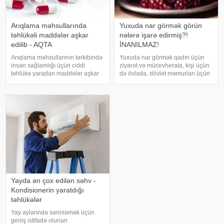
Arıqlama məhsullarında
Yuxuda nar görmək görün
təhlükəli maddələr aşkar
nələrə işarə edirmiş?!
edilib - AQTA
İNANILMAZ!
Arıqlama məhsullarının tərkibində
Yuxuda nar görmək qadın üçün
insan sağlamlığı üçün ciddi
ziyarət və mücevherata, kişi üçün
təhlükə yaradan maddələr aşkar
də övlada, dövlət məmurları üçün
edilib. xəbər verir ki, bunu
terfie, zabitlər üçün əmrlərinin
Azərbaycan Respublikasının Qida
keçməsinə, kəndli üçün oktyabr
Təhlükəsizliyi Agentliyinin (AQTA)
bərəkətinə, tacir üçün çox quru,
Qida təhlükəsizliyi şöbəsinin
xalq üçün yaxşı bir idarəy
müdir
Yayda ən çox edilən səhv -
Kondisionerin yaratdığı
təhlükələr
Yay aylarında sərinləmək üçün
geniş istifadə olunan