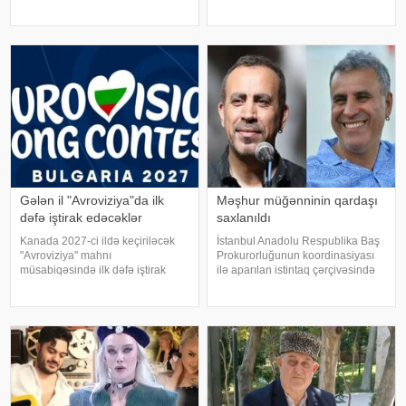
Sənətçi bu barədə "Xəzər axşamı"
müğənni özü məlumat verilib.
verilişində danışıb. "Üç günə
Məlumata görə, buna səbəb
yaxındır ki, bu barədə heç kimə
müğənninin öncədən lentə
açıqlama verməmişəm
alınmış görüntü və
açıqlamalarının heç bir rəsm
Gələn il "Avroviziya"da ilk
Məşhur müğənninin qardaşı
dəfə iştirak edəcəklər
saxlanıldı
Kanada 2027-ci ildə keçiriləcək
İstanbul Anadolu Respublika Baş
"Avroviziya" mahnı
Prokurorluğunun koordinasiyası
müsabiqəsində ilk dəfə iştirak
ilə aparılan istintaq çərçivəsində
edəcək. xəbər verir ki, bu barədə
Şile Bələdiyyəsinə dair yeni
"Avroviziya"nın rəsmi saytı
əməliyyat keçirilib. xəbər verir ki,
məlumat yayıb. Bildirilib ki,
İstanbul və İzmir şəhərlərində eyni
Kanada 2015-ci ildə yarışmay
vaxtda həyata keçirilə