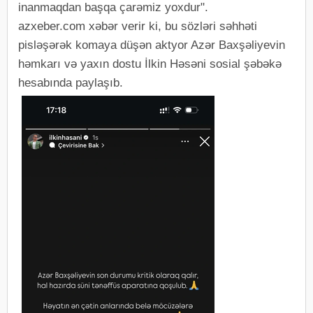
inanmaqdan başqa çarəmiz yoxdur".
azxeber.com xəbər verir ki, bu sözləri səhhəti
pisləşərək komaya düşən aktyor Azər Baxşəliyevin
həmkarı və yaxın dostu İlkin Həsəni sosial şəbəkə
hesabında paylaşıb.