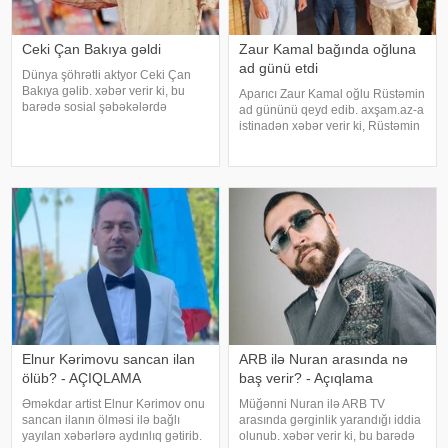
Ceki Çan Bakıya gəldi
Zaur Kamal bağında oğluna
ad günü etdi
Dünya şöhrətli aktyor Ceki Çan
Bakıya gəlib. xəbər verir ki, bu
Aparıcı Zaur Kamal oğlu Rüstəmin
barədə sosial şəbəkələrdə
ad gününü qeyd edib. axşam.az-a
məlumat yayılıb. Qeyd edək ki,
istinadən xəbər verir ki, Rüstəmin
Ceki Çanın "Tanrının Zirehi 4"
15 yaşı tamam olub. Aparıcı
(Armour of God 4: The Ultimatum")
övladının özəl gününü əvvəlcə
adlı beynəlxalq fil
ailəsi ilə bağ evində qeyd edib.
Daha sonra isə Zaur ailəsi il
Elnur Kərimovu sancan ilan
ARB ilə Nuran arasında nə
ölüb? - AÇIQLAMA
baş verir? - Açıqlama
Əməkdar artist Elnur Kərimov onu
Müğənni Nuran ilə ARB TV
sancan ilanın ölməsi ilə bağlı
arasında gərginlik yarandığı iddia
yayılan xəbərlərə aydınlıq gətirib.
olunub. xəbər verir ki, bu barədə