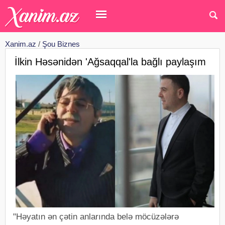
Xanim.az
/
Şou Biznes
İlkin Həsənidən 'Ağsaqqal'la bağlı paylaşım
"Həyatın ən çətin anlarında belə möcüzələrə