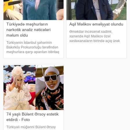
Türkiyədə məşhurların
Aqil Məlikov əməliyyat olundu
narkotik analiz nəticələri
Əməkdar incəsənət xadimi,
məlum oldu
xanəndə Aqil Məlikov özəl
xəstəxanaların birində açıq ürək
Türkiyənin İstanbul şəhərinin
əməliyyatı keçirib. xəbər verir ki,
Bakırköy Prokurorluğu tərəfindən
bu barədə "Teleqraf"a xanəndənin
məşhurlara qarşı aparılan istintaq
oğlu Hüseyn Məlikov məlumat
çərçivəsində saxlanılan və həbs
verib. Onun sözlərinə görə, atasını
edilən bəzi şəxslərdən
götürülmüş bioloji nümunələr
üzərində aparılan toksikoloji
analizləri
74 yaşlı Bülənt Ərsoy estetik
etdirdi - Foto
Türkiyəli müğənni Bülənt Ərsoy