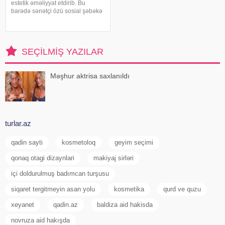
estetik əməliyyat etdirib. Bu
barədə sənətçi özü sosial şəbəkə
hesabında məlumat verib. 74 yaşlı
ifaçı əməliyyatdan sonra
paylaşdığı fotoya bunları qeyd
edib:. "Hörmətli izləyicilərim
SEÇILMIŞ YAZILAR
Məşhur aktrisa saxlanıldı
turlar.az
qadin sayti
kosmetoloq
geyim seçimi
qonaq otagi dizaynlari
makiyaj sirləri
içi doldurulmuş badımcan turşusu
siqaret tergitmeyin asan yolu
kosmetika
qurd ve quzu
xeyanet
qadin.az
baldiza aid hakisda
novruza aid hakışda