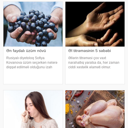
üzrə mütəxəssis Mişel Drerupun
federal ekspert onkologiya
sözlərinə görə
klinikalar
Ən faydalı üzüm növü
Əl titrəməsinin 5 səbəbi
Rusiyalı diyetoloq Sofiya
Əllərin titrəməsi çox vaxt
Kovanova üzüm seçərkən nələrə
narahatlıq yaratsa da, hər zaman
diqqət edilməli olduğunu izah
ciddi xəstəlik əlaməti olmur.
edib. -a istinadən xəbər verir ki,
Mütəxəssislərin sözlərinə görə,
bu barədə o, AİF.ru nəşrinə
bəzi hallarda bu vəziyyət gündəlik
müsahibəsində danışıb.
faktorlarla bağlı olur və aradan
Mütəxəssis qeyd edib ki, tünd
qalxa bilər. Fransız mətbuatın
rəngdə olan üzüm sortlar