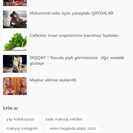
Mükəmməl seks üçün yataqdakı QAYDALAR
Cəfərinin insan orqanizminə inanılmaz faydaları
DİQQƏT ! Yuxuda pişik görmüsüzsə ..Ağır xəstəlik
gözləyir
Məşhur aktrisa saxlanıldı
turlar.az
yay kolleksiyasi
sade makiyaj sekilleri
makiyaj instagram
veten haqqinda atalar sözü