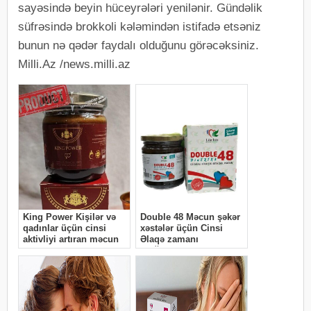
sayəsində beyin hüceyrələri yenilənir. Gündəlik
süfrəsində brokkoli kələmindən istifadə etsəniz
bunun nə qədər faydalı olduğunu görəcəksiniz.
Milli.Az /news.milli.az