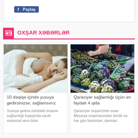
f
Paylaş
OXŞAR XƏBƏRLƏR
10 dəqiqə içində yuxuya
Qaraciyər sağlamlığı üçün ən
gedirsinizsə, sağlamsınız
faydalı 4 qida
Yuxuya getmə müddəti insanın
Qaraciyər orqanizmin əsas
sağlamlığı haqqında vacib
filtrasiya orqanlarından biridir və
məlumat verə bilər.
hər gün toksinləri, dərman
Mütəxəssislərin fikrincə, ideal vaxt
qalıqlarını və maddələr
10-20 dəqiqədir. xəbər verir ki,
mübadiləsi nəticəsində yaranan
davranış yönümlü yuxu təbabəti
tullantıları emal edir. "Euroonco"