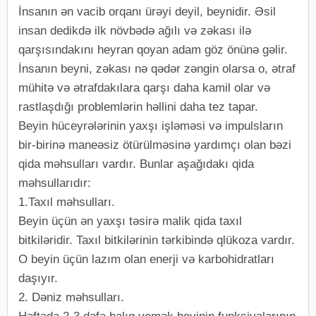
İnsanın ən vacib orqanı ürəyi deyil, beynidir. Əsil
insan dedikdə ilk növbədə ağılı və zəkası ilə
qarşısındakını heyran qoyan adam göz önünə gəlir.
İnsanın beyni, zəkası nə qədər zəngin olarsa o, ətraf
mühitə və ətrafdakılara qarşı daha kamil olar və
rastlaşdığı problemlərin həllini daha tez tapar.
Beyin hüceyrələrinin yaxşı işləməsi və impulsların
bir-birinə maneəsiz ötürülməsinə yardımçı olan bəzi
qida məhsulları vardır. Bunlar aşağıdakı qida
məhsullarıdır:
1.Taxıl məhsulları.
Beyin üçün ən yaxşı təsirə malik qida taxıl
bitkiləridir. Taxıl bitkilərinin tərkibində qlükoza vardır.
O beyin üçün lazım olan enerji və karbohidratları
daşıyır.
2. Dəniz məhsulları.