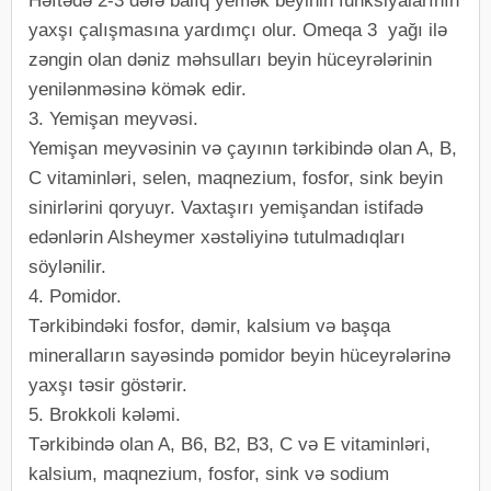
Həftədə 2-3 dəfə balıq yemək beyinin funksiyalarının
yaxşı çalışmasına yardımçı olur. Omeqa 3 yağı ilə
zəngin olan dəniz məhsulları beyin hüceyrələrinin
yenilənməsinə kömək edir.
3. Yemişan meyvəsi.
Yemişan meyvəsinin və çayının tərkibində olan A, B,
C vitaminləri, selen, maqnezium, fosfor, sink beyin
sinirlərini qoryuyr. Vaxtaşırı yemişandan istifadə
edənlərin Alsheymer xəstəliyinə tutulmadıqları
söylənilir.
4. Pomidor.
Tərkibindəki fosfor, dəmir, kalsium və başqa
mineralların sayəsində pomidor beyin hüceyrələrinə
yaxşı təsir göstərir.
5. Brokkoli kələmi.
Tərkibində olan A, B6, B2, B3, C və E vitaminləri,
kalsium, maqnezium, fosfor, sink və sodium