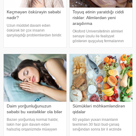
Keçməyən öskürəyin səbəbi
Toyuq ətinin yaratdığı ciddi
nədir?
risklər: Alimlərdən yeni
araşdırma
Uzun müddət davam edən
öskürək bir çox insanın
Oksford Universitetinin alimləri
qarşılaşdığı problemlərdən biridir.
sənaye üsulu ilə fəaliyyət
Bəzən adi soyuqdəymədən sonra
göstərən quşçuluq fermalarının
yaranan öskürək həftələrlə davam
təhlükəli bakteriyaların yayılması
edə bilər. Lakin öskürəyin səbəbi
baxımından ciddi risk daşıya
hər zaman tənəffüs yolu
biləcəyini bildiriblər. xəbər verir ki,
infeksiyası olmur
araşdırma zamanı son 45 i
Daim yorğunluğunuzun
Sümükləri möhkəmləndirən
səbəbi bu xəstəliklər ola bilər
qidalar
Bəzən yorğunluq normal haldır,
60 yaşdan yuxarı insanların
lakin hər gün davam edən
təxminən 30 faizi bud-çanaq
halsızlıq orqanizmdə müəyyən
sınığından sonra bir il ərzində
problemlərin əlaməti ola bilər.
həyatını itirir. xəbər verir ki, bu