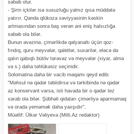
səbəb olur.
- Şirin içkilər isə susuzluğu yalnız qısa müddətə
yatırır. Qanda qlükoza səviyyəsinin kəskin
artmasından sonra baş verən ani eniş halsızlığa
səbəb ola bilər.
Bunun əvəzinə, çimərlikdə qəlyanaltı üçün qoz-
fındıq, quru meyvələr, qaletlər, suxarilər, eləcə də
qalın qabıqlı bütöv tərəvəz və meyvələr (xiyar, alma
və s.) daha təhlükəsiz seçimdir.
Solomatina daha bir vacib məqamı qeyd edib:
"Məhsul nə qədər təbiidirsə və tərkibində nə qədər
az konservant varsa, isti havada bir o qədər tez
xarab ola bilər. Şübhəli qidaları çimərliyə aparmamaq
və orada yeməmək daha yaxşıdır".
Müəllif: Ülkər Vəliyeva (Milli.Az redaktor)