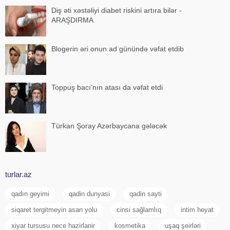
Diş əti xəstəliyi diabet riskini artıra bilər -
ARAŞDIRMA
Blogerin əri onun ad günündə vəfat etdib
Toppuş bacı'nın atası da vəfat etdi
Türkan Şoray Azərbaycana gələcək
turlar.az
qadın geyimi
qadin dunyasi
qadin sayti
siqaret tergitmeyin asan yolu
cinsi sağlamlıq
intim heyat
xiyar tursusu nece hazirlanir
kosmetika
uşaq şeirləri