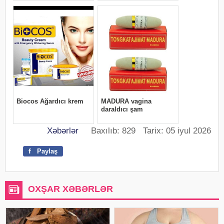
Xəbərlər
Baxılıb: 829 Tarix: 05 iyul 2026
f
Paylaş
OXŞAR XƏBƏRLƏR