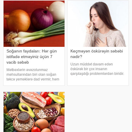
zərərçəkən Səhiyyə Nazirliyi
qorxularından, ümidlərindən,
Akademik M.A.Topçubaşov adına
yanlış bildiklərindən daha az
Elmi Cərrahiyy
danışırıq. Elə buna gör
Soğanın faydaları: Hər gün
Keçməyən öskürəyin səbəbi
istifadə etməyiniz üçün 7
nədir?
vacib səbəb
Uzun müddət davam edən
öskürək bir çox insanın
Mətbəxlərin əvəzolunmaz
qarşılaşdığı problemlərdən biridir.
məhsullarından biri olan soğan
Bəzən adi soyuqdəymədən sonra
təkcə yeməklərə dad vermir, həm
yaranan öskürək həftələrlə davam
də sağlamlıq üçün çoxsaylı
edə bilər. Lakin öskürəyin səbəbi
faydaları ilə seçilir. xəbər verir ki,
hər zaman tənəffüs yolu
tərkibindəki vitaminlər, minerallar
infeksiyası olmur
və antioksidantlar sayəsində soğa