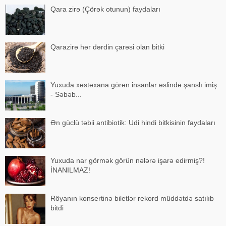
Qara zirə (Çörək otunun) faydaları
Qarazirə hər dərdin çarəsi olan bitki
Yuxuda xəstəxana görən insanlar əslində şanslı imiş
- Səbəb...
Ən güclü təbii antibiotik: Udi hindi bitkisinin faydaları
Yuxuda nar görmək görün nələrə işarə edirmiş?!
İNANILMAZ!
Röyanın konsertinə biletlər rekord müddətdə satılıb
bitdi