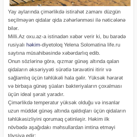
Yay aylarında çimərlikdə istirahət zamanı düzgün
seçilməyən qidalar qida zəhərlənməsi ilə nəticələnə
bilər.
Milli.Az oxu.az-a istinadən xəbər verir ki, bu barədə
rusiyalı
həkim
-diyetoloq Yelena Solomatina life.ru
saytına müsahibəsində xəbərdarlıq edib.
Onun sözlərinə görə, qızmar günəş altında qalan
qidaların əksəriyyəti sürətlə təravətini itirir və
sağlamlıq üçün təhlükəli hala gəlir. Yüksək hərarət
və birbaşa günəş şüaları bakteriyaların çoxalması
üçün ideal şərait yaradır.
Çimərlikdə temperatur yüksək olduğu və insanlar
uzun müddət günəş altında qaldıqları üçün qidaların
təhlükəsizliyini qorumaq çətinləşir. Həkim ilk
növbədə aşağıdakı məhsullardan imtina etməyi
tövsiyə edir: