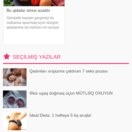
Bu qidalar stresi azaldır
Gündəlik həyatın gərginliyi ilə
mübarizə aparmaq üçün düzgün
qidalanma da mühüm rol oynayır.
axşam.az-a istinadən bildirir
ki, orqanizmin kifayət qədər
vitamin və mineral alması stressin
təsirlərini azaltmağa kömək edə
bilər
SEÇILMIŞ YAZILAR
Qadınları orqazma çatdıran 7 seks pozası
Əkiz uşaq doğmaq üçün MÜTLƏQ OXUYUN
İdeal Dieta: 1 həftəyə 5 kq arıqla!