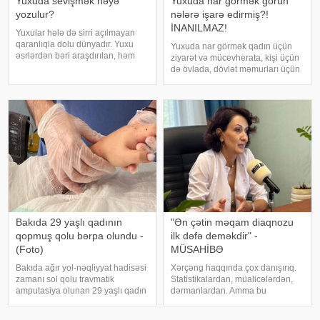
Yuxuda sevişmək nəyə
Yuxuda nar görmək görün
yozulur?
nələrə işarə edirmiş?!
İNANILMAZ!
Yuxular hələ də sirri açılmayan
qaranlıqla dolu dünyadır. Yuxu
Yuxuda nar görmək qadın üçün
əsrlərdən bəri araşdırılan, həm
ziyarət və mücevherata, kişi üçün
alimlərin, həm də mistika ilə
də övlada, dövlət məmurları üçün
məşğul olanların cavabını tapmaq
terfie, zabitlər üçün əmrlərinin
istədiyi tapmacadır. Fərqli və
keçməsinə, kəndli üçün oktyabr
rəngarəng yuxular bəzən də
bərəkətinə, tacir üçün çox quru,
cinsəlikl
xalq üçün yaxşı bir idarəy
Bakıda 29 yaşlı qadının
"Ən çətin məqam diaqnozu
qopmuş qolu bərpa olundu -
ilk dəfə deməkdir" -
(Foto)
MÜSAHİBƏ
Bakıda ağır yol-nəqliyyat hadisəsi
Xərçəng haqqında çox danışırıq.
zamanı sol qolu travmatik
Statistikalardan, müalicələrdən,
amputasiya olunan 29 yaşlı qadın
dərmanlardan. Amma bu
uğurla əməliyyat edilib. xəbər
xəstəliyin arxasında dayanan
verir ki, hadisədən sonra
insanlardan, onların