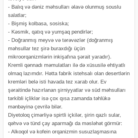
- Balıq və dəniz məhsulları əlavə olunmuş souslu
salatlar;
- Bişmiş kolbasa, sosiska;
- Kəsmik, qatıq və yumşaq pendirlər;
- Doğranmış meyvə və tərəvəzlər (doğranmış
məhsullar tez şirə buraxdığı üçün
mikroorqanizmlərin inkişafına şərait yaradır).
Kremli qənnadı məmulatları ilə də xüsusilə ehtiyatlı
olmaq lazımdır. Hətta fabrik istehsalı olan desertlərin
kremləri belə isti havada tez xarab olur. Ev
şəraitində hazırlanan şirniyyatlar və süd məhsulları
tərkibli içliklər isə çox qısa zamanda təhlükə
mənbəyinə çevrilə bilər.
Diyetoloq çimərliyə spirtli içkilər, şirin qazlı sular,
qəhvə və tünd çay aparmağı da məsləhət görmür:
- Alkoqol və kofein orqanizmin susuzlaşmasına