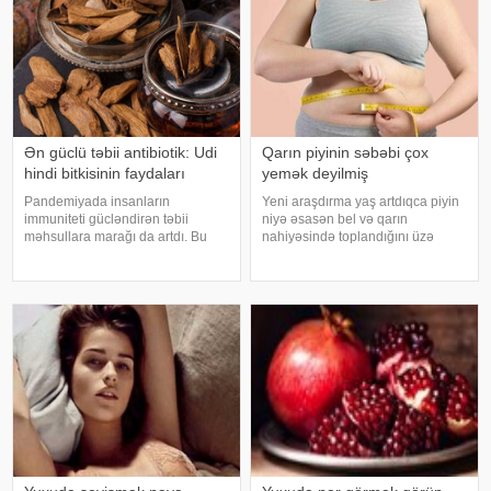
Ən güclü təbii antibiotik: Udi
Qarın piyinin səbəbi çox
hindi bitkisinin faydaları
yemək deyilmiş
Pandemiyada insanların
Yeni araşdırma yaş artdıqca piyin
immuniteti gücləndirən təbii
niyə əsasən bel və qarın
məhsullara marağı da artdı. Bu
nahiyəsində toplandığını üzə
qidalardan ən önəmlisi isə udi
çıxarıb. Bir çox insan yaşlandıqca
hindi bitkisidir. Udi hindinin
çəkisi demək olar ki, dəyişməsə
faydaları saymaqla bitmir. Bəs udi
də, qarın nahiyəsinin böyüdüyünü
hindi bitkisi nədir?. xəbər verir ki,
müşahidə edir. Bu isə təkcə esteti
ə