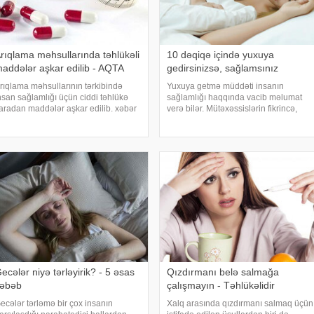
rıqlama məhsullarında təhlükəli
10 dəqiqə içində yuxuya
addələr aşkar edilib - AQTA
gedirsinizsə, sağlamsınız
rıqlama məhsullarının tərkibində
Yuxuya getmə müddəti insanın
nsan sağlamlığı üçün ciddi təhlükə
sağlamlığı haqqında vacib məlumat
aradan maddələr aşkar edilib. xəbər
verə bilər. Mütəxəssislərin fikrincə,
erir ki, bunu Azərbaycan
ideal vaxt 10-20 dəqiqədir. xəbər verir
espublikasının Qida Təhlükəsizliyi
ki, davranış yönümlü yuxu təbabəti
gentliyinin (AQTA) Qida təhlükəsizliyi
üzrə mütəxəssis Mişel Drerupun
öbəsinin müdir
sözlərinə görə
ecələr niyə tərləyirik? - 5 əsas
Qızdırmanı belə salmağa
əbəb
çalışmayın - Təhlükəlidir
ecələr tərləmə bir çox insanın
Xalq arasında qızdırmanı salmaq üçün