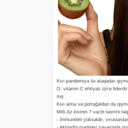
Kivi pandemiya ilə əlaqədar qiym
O, vitamin C ehtiyatı üzrə liderdi
mq
Kivi alma və portağaldan da qiymə
Milli.Az kivinin 7 vacib təsirini tə
- İmmuniteti yüksəldir, viruslarda
- Aktinidin maddəsi sayəsində ürə