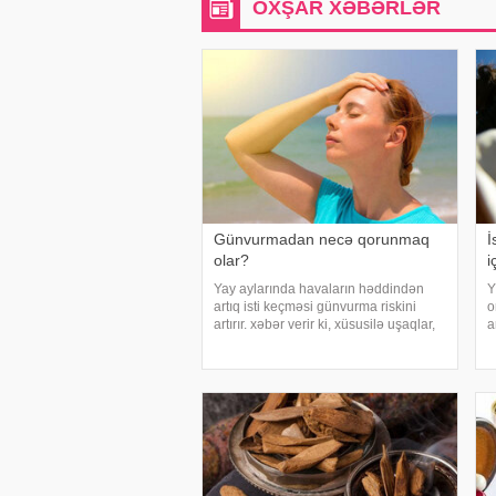
OXŞAR XƏBƏRLƏR
Günvurmadan necə qorunmaq
İ
olar?
i
Yay aylarında havaların həddindən
Y
artıq isti keçməsi günvurma riskini
o
artırır. xəbər verir ki, xüsusilə uşaqlar,
a
yaşlılar, xroniki xəstəliyi olan şəxslər
n
və açıq havada çalışanlar daha
ç
diqqətli olmalıdırlar. Günvurmadan
b
qorunma
h