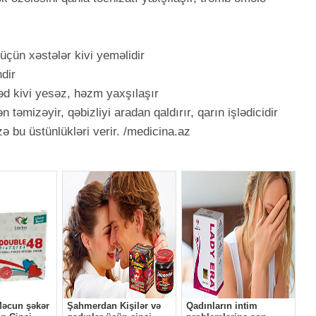
üçün xəstələr kivi yeməlidir
ndir
d kivi yesəz, həzm yaxşılaşır
 təmizəyir, qəbizliyi aradan qaldırır, qarın işlədicidir
 bu üstünlükləri verir. /medicina.az