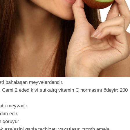
əti bahalaşan meyvələrdəndir.
r. Cəmi 2 ədəd kivi sutkalıq vitamin C normasını ödəyir: 200
tli meyvədir.
qdim edir:
n qoruyur
k əzələsini qanla təchizatı yaxşılaşır, tromb əmələ