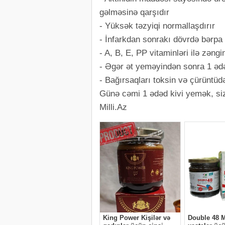
gəlməsinə qarşıdır
- Yüksək təzyiqi normallaşdırır
- İnfarkdan sonrakı dövrdə bərpa 
- A, B, E, PP vitaminləri ilə zəngi
- Əgər ət yeməyindən sonra 1 ədə
- Bağırsaqları toksin və çürüntüdən
Günə cəmi 1 ədəd kivi yemək, sizə
Milli.Az