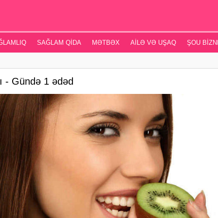
ĞLAMLIQ
SAĞLAM QIDA
MƏTBƏX
AILƏ VƏ UŞAQ
ŞOU BIZN
ası - Gündə 1 ədəd