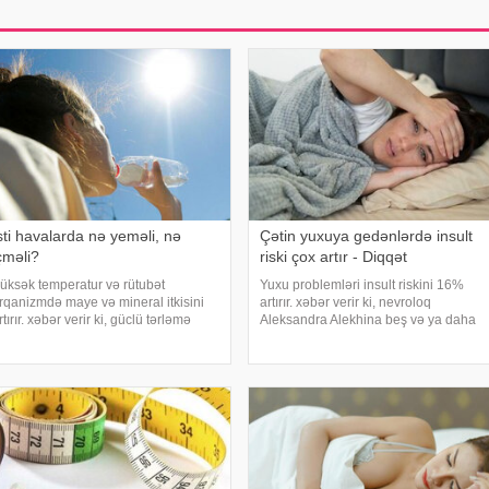
sti havalarda nə yeməli, nə
Çətin yuxuya gedənlərdə insult
çməli?
riski çox artır - Diqqət
üksək temperatur və rütubət
Yuxu problemləri insult riskini 16%
rqanizmdə maye və mineral itkisini
artırır. xəbər verir ki, nevroloq
rtırır. xəbər verir ki, güclü tərləmə
Aleksandra Alekhina beş və ya daha
əticəsində yaranan su və mineral
çox yuxu pozğunluğu simptomundan
atışmazlığı huşun itirilməsinə,
əziyyət çəkən insanlarda insult riskinin
aşgicəllənmə və ürəkbulanma kimi
ikiqat artdığını deyib. İnsult ciddi və
allara səbəb ol
həyat