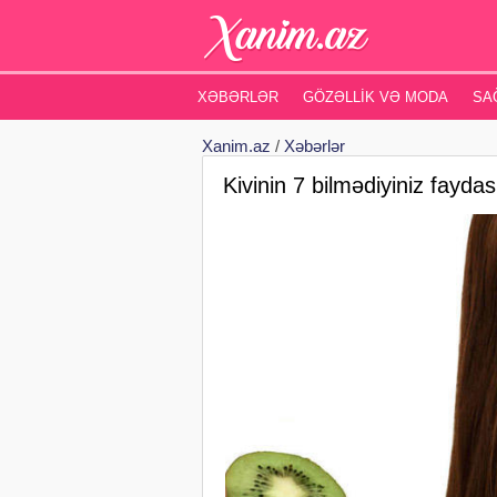
XƏBƏRLƏR
GÖZƏLLIK VƏ MODA
SA
Xanim.az
/
Xəbərlər
Kivinin 7 bilmədiyiniz fayd