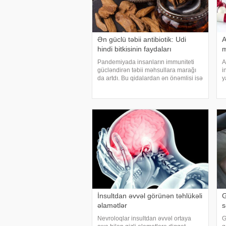
Ən güclü təbii antibiotik: Udi
A
hindi bitkisinin faydaları
m
Pandemiyada insanların immuniteti
A
gücləndirən təbii məhsullara marağı
i
da artdı. Bu qidalardan ən önəmlisi isə
y
udi hindi bitkisidir. Udi hindinin
v
faydaları saymaqla bitmir. Bəs udi
R
hindi bitkisi nədir?. xəbər verir ki, ə
A
ş
İnsultdan əvvəl görünən təhlükəli
G
əlamətlər
s
Nevroloqlar insultdan əvvəl ortaya
G