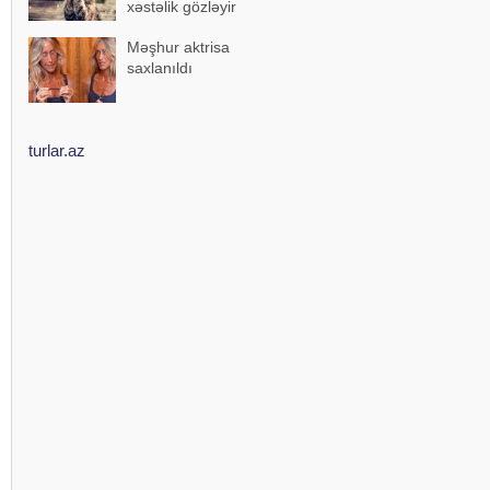
xəstəlik gözləyir
Məşhur aktrisa
saxlanıldı
turlar.az