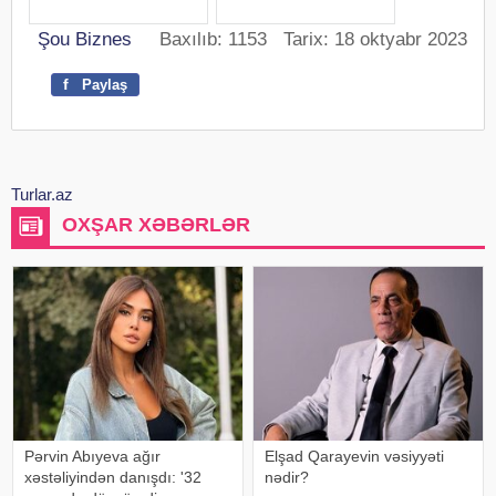
Şou Biznes
Baxılıb: 1153 Tarix: 18 oktyabr 2023
f
Paylaş
Turlar.az
OXŞAR XƏBƏRLƏR
Pərvin Abıyeva ağır
Elşad Qarayevin vəsiyyəti
xəstəliyindən danışdı: '32
nədir?