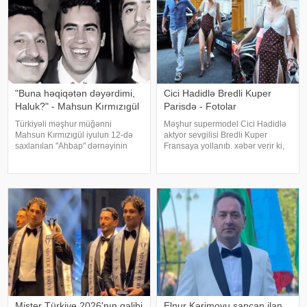
"Buna həqiqətən dəyərdimi,
Cici Hadidlə Bredli Kuper
Haluk?" - Mahsun Kırmızıgül
Parisdə - Fotolar
Türkiyəli məşhur müğənni
Məşhur supermodel Cici Hadidlə
Mahsun Kırmızıgül iyulun 12-də
aktyor sevgilisi Bredli Kuper
saxlanılan "Ahbap" dərnəyinin
Fransaya yollanıb. xəbər verir ki,
sədri, tanınmış müğənni Haluk
cütlük Paris küçələrində əl-ələ
Leventlə bağlı paylaşım edib.
gəzərkən obyektivlərə tuş gəliblər.
xəbər verir ki, Mahsun instaqram
Qeyd edək ki, müğənni Zayn
hesabında bir zamanlar ən yaxı
Malikdən ayrıldıqdan sonra Cicini
Mister Türkiye 2026'nın qalibi
Elnur Kərimovu sancan ilan