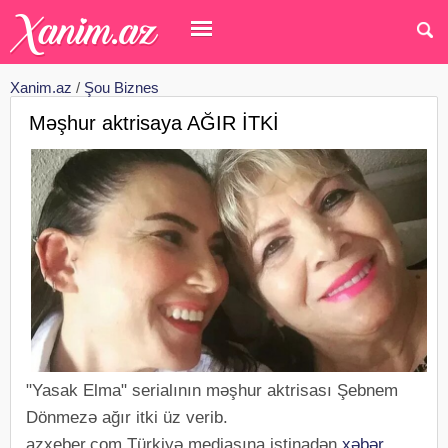
Xanim.az
/
Şou Biznes
Məşhur aktrisaya AĞIR İTKİ
"Yasak Elma" serialının məşhur aktrisası Şebnem
Dönmezə ağır itki üz verib.
azxeber.com Türkiyə mediasına istinadən
xəbər