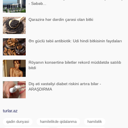
- Səbəb...
Qarazirə hər dərdin çarəsi olan bitki
Ən güclü təbii antibiotik: Udi hindi bitkisinin faydaları
Röyanın konsertinə biletlər rekord müddətdə satılıb
bitdi
Diş əti xəstəliyi diabet riskini artıra bilər -
ARAŞDIRMA
turlar.az
qadin dunyasi
hamilelikde qidalanma
hamiləlik