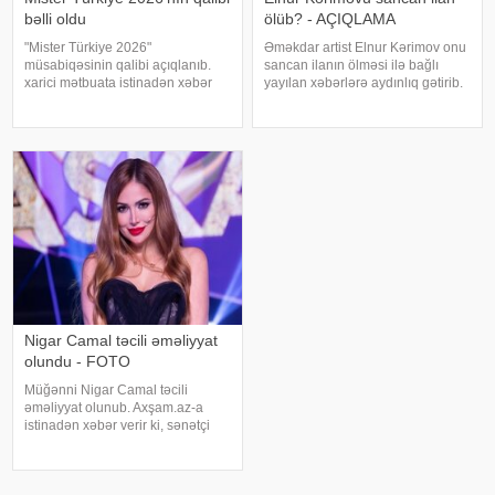
bəlli oldu
ölüb? - AÇIQLAMA
"Mister Türkiye 2026"
Əməkdar artist Elnur Kərimov onu
müsabiqəsinin qalibi açıqlanıb.
sancan ilanın ölməsi ilə bağlı
xarici mətbuata istinadən xəbər
yayılan xəbərlərə aydınlıq gətirib.
verir ki, 30 iştirakçının mübarizə
Sənətçi bu barədə "Xəzər axşamı"
apardığı finalda Rizenin Ardeşen
verilişində danışıb. "Üç günə
rayonundan olan Doğukan
yaxındır ki, bu barədə heç kimə
Navdar birinci olaraq "Miste
açıqlama verməmişəm
Nigar Camal təcili əməliyyat
olundu - FOTO
Müğənni Nigar Camal təcili
əməliyyat olunub. Axşam.az-a
istinadən xəbər verir ki, sənətçi
bununla bağlı sosial şəbəkə
hesabında paylaşım edib. O,
hazırda reabilitasiya prosesində