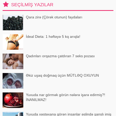
olduğunu bildirib:. "Bu gün
SEÇILMIŞ YAZILAR
gözlənilmədə
Qara zirə (Çörək otunun) faydaları
İdeal Dieta: 1 həftəyə 5 kq arıqla!
Qadınları orqazma çatdıran 7 seks pozası
Əkiz uşaq doğmaq üçün MÜTLƏQ OXUYUN
Yuxuda nar görmək görün nələrə işarə edirmiş?!
İNANILMAZ!
Yuxuda xəstəxana görən insanlar əslində şanslı imiş