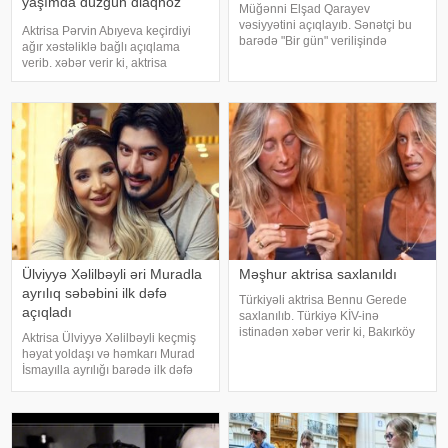
yaşımda düzgün diaqnoz
Müğənni Elşad Qarayev
qoyuldu
vəsiyyətini açıqlayıb. Sənətçi bu
Aktrisa Pərvin Abıyeva keçirdiyi
barədə "Bir gün" verilişində
ağır xəstəliklə bağlı açıqlama
danışıb. "Hər dəfə rayona gələndə
verib. xəbər verir ki, aktrisa
qardaşlarımın məzarını ziyarət
axlorhidriya xəstəliyindən əziyyət
edirəm. Bu dünyadan hamımız
çəkdiyini və uzun illər düzgün
köçəcəyik. Amma köçməyin d
diaqnoz qoyula bilmədiyini
bildirib. "Bu əməliyyat
Azərbaycand
Ülviyyə Xəlilbəyli əri Muradla
Məşhur aktrisa saxlanıldı
ayrılıq səbəbini ilk dəfə
Türkiyəli aktrisa Bennu Gerede
açıqladı
saxlanılıb. Türkiyə KİV-inə
istinadən xəbər verir ki, Bakırköy
Aktrisa Ülviyyə Xəlilbəyli keçmiş
Respublika Baş Prokurorluğu
həyat yoldaşı və həmkarı Murad
aktrisanın qatıldığı televiziya
İsmayılla ayrılığı barədə ilk dəfə
proqramında səsləndirdiyi
ətraflı açıqlama verib. Aktrisa bu
fikirlərlə bağlı "ədəbsizlik" ittiham
barədə Nail Naiboğlunun
"YouTube" kanalında yayımlanan
müsahibəsində danışıb