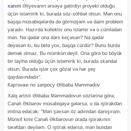
xanım
Əliyevanın ərsəyə gətirdiyi proyekt olduğu
üçün istəmirik ki, burada söz-söhbət olsun. Mən onu
başqa müsabiqələrdə də görmüşəm və daim problem
yaradır. Hazırda kollektiv onu istəmir və o cümlədən
mən. Nə qədər ona dərs keçəsən? Nə qədər
deyəsən ki, bu belə yox, başqa cürdür? Bunu burda
demək olmaz. Bu mümkün deyil. Ona görə bu böyük
bir layihə olduğu üçün istəmirik ki, burada skandal
olsun. Burada işlər çox gözəl və hər şey
qaydasındadır".
Картинки по запросу Əlibaba Məmmədov
Xalq artisti Əlibaba Məmmədovun sözlərinə görə,
Canəli Əkbərov müsabiqəyə gələrsə, o da iştirakdan
imtina edəcək: "Mən şəxsən öz adımdan danışıram.
Münsif kimi Canəli Əkbərovun orada iştirakının
tərəfdarı deyiləm. O iştirak edərsə, mən bundan