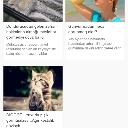
Dondurucudan gələn zəhər -
Günvurmadan necə
həkimlərin almağı məsləhət
qorunmaq olar?
görmədiyi ucuz balıq
Yay aylarında havaların
həddindən artıq isti keçməsi
Mütəxəssislər supermarket
günvurma riskini artırır. xəbər verir
rəflərində satılan ən keyfiyyətsiz
ki, xüsusilə uşaqlar, yaşlılar,
balıq növlərini açıqlayıblar.
xroniki xəstəliyi olan şəxslər və
Dondurulmuş balıq tez və faydalı
açıq havada çalışanlar daha
şam yeməyi üçün ideal seçim kimi
diqqətli olmalıdırlar.
görünür. xarici mediaya istinadən
Günvurmadan qorunma
xəbər verir ki, supermarketlərdək
DİQQƏT ! Yuxuda pişik
görmüsüzsə ..Ağır xəstəlik
gözləyir