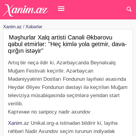
Xanim.az
/
Xəbərlər
Məşhurlar Xalq artisti Canəli Əkbərovu
qəbul etmirlər: "Heç kimlə yola getmir, dava-
qırğın istəyir"
Artıq bir neçə ildir ki, Azərbaycanda Beynəlxalq
Muğam Festivalı keçirilir. Azərbaycan
Mədəniyyətinin Dostları Fondunun layihəsi əsasında
Heydər Əliyev Fondunun dəstəyi ilə keçirilən Muğam
televiziya müsabiqəsində seçimlərə yenidən start
verilib.
Картинки по запросу nadir axundov
Xanim
.az Unikal.org-a istinadən bildirir ki, layihə
rəhbəri Nadir Axundov seçim turunun indiyədək