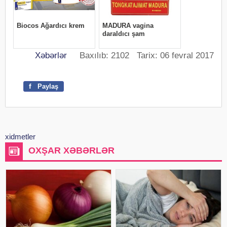
Xəbərlər
Baxılıb: 2102 Tarix: 06 fevral 2017
f
Paylaş
xidmetler
OXŞAR XƏBƏRLƏR