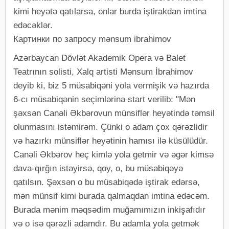
kimi heyətə qatılarsa, onlar burda iştirakdan imtina
edəcəklər.
Картинки по запросу mənsum ibrahimov
Azərbaycan Dövlət Akademik Opera və Balet
Teatrının solisti, Xalq artisti Mənsum İbrahimov
deyib ki, biz 5 müsabiqəni yola vermişik və hazırda
6-cı müsabiqənin seçimlərinə start verilib: "Mən
şəxsən Canəli Əkbərovun münsiflər heyətində təmsil
olunmasını istəmirəm. Çünki o adam çox qərəzlidir
və hazırkı münsiflər heyətinin hamısı ilə küsülüdür.
Canəli Əkbərov heç kimlə yola getmir və əgər kimsə
dava-qırğın istəyirsə, qoy, o, bu müsabiqəyə
qatılsın. Şəxsən o bu müsabiqədə iştirak edərsə,
mən münsif kimi burada qalmaqdan imtina edəcəm.
Burada mənim məqsədim muğamımızın inkişafıdır
və o isə qərəzli adamdır. Bu adamla yola getmək