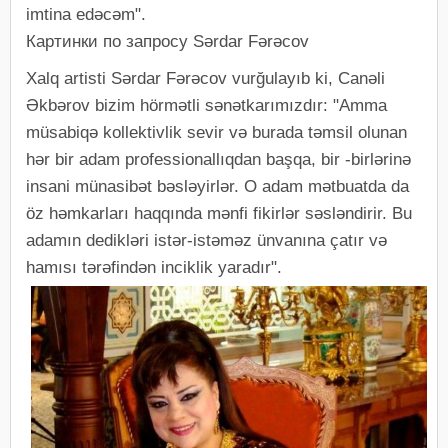
imtina edəcəm".
Картинки по запросу Sərdar Fərəcov
Xalq artisti Sərdar Fərəcov vurğulayıb ki, Canəli
Əkbərov bizim hörmətli sənətkarımızdır: "Amma
müsabiqə kollektivlik sevir və burada təmsil olunan
hər bir adam professionallıqdan başqa, bir -birlərinə
insani münasibət bəsləyirlər. O adam mətbuatda da
öz həmkarları haqqında mənfi fikirlər səsləndirir. Bu
adamın dedikləri istər-istəməz ünvanına çatır və
hamısı tərəfindən inciklik yaradır".