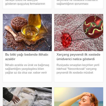
göstərən quşçuluq fermalarının
sağlamlığının qorunması
təhlükəli bakteriyaların yayılması
baxımından mühüm əhəmiyyət
baxımından ciddi risk daşıya
daşıyır". xəbər verir ki, bu fikirləri
biləcəyini bildiriblər. xəbər verir ki,
Səhiyyə Nazirliyinin rəsmi
araşdırma zamanı son 45 i
"Instagram" hesabınd
Bu bitki yağı bədəndə iltihabı
Xərçəng peyvəndi ilk xəstədə
azaldır
ümidverici nəticə göstərdi
İltihabı azalda və ürək və bağırsaq
Rusiyada sınaqdan keçirilən yerli
sağlamlığını yaxşılaşdıra bilən
istehsal "Neoonkovak" xərçəng
yağlar az da olsa var. xəbər verir
peyvəndi ilk xəstədə müsbət
ki, kətan yağı ənənəvi olaraq
immunoloji reaksiya yaradıb.
işlədici və yara sağalması üçün
xəbər verir ki, bu barədə
istifadə edilən üyüdülmüş və
Rusiyanın Milli Elmi-Tədqiqat
preslənmiş kətan toxumlarında
Epidemiologiya və Mikrobiologiya
Mərkəzini