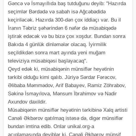
Gəncə və İsmayıllıda baş tutduğunu deyib: "Hazırda
seçimlər Bərdədə və sabah isə Ağcəbədidə
keçiriləcək. Hazırda 300-dən çox iddiaçı var. Bu il
İranın Təbriz şəhərindən 6 nəfər də müsabiqədə
iştirak edəcək və bu bizə çox xoşdur. Bundan sonra
Bakıda 4 günlük dinləmələr olacaq. İyirmilik
seçildikdən sonra mart ayında yeni muğam
televiziya müsabiqəsi başlayacaq".
Qeyd edək ki, müsabiqənin münsiflər heyətinin
tərkibi olduğu kimi qalıb. Jüriyə Sərdar Fərəcov,
Əlibaba Məmmədov, Arif Babayev, Ramiz Zöhrabov,
Səkinə İsmayılova, Mənsum İbrahimov və Nadir
Axundov daxildir.
Müsabiqənin münsiflər heyətinin tərkibinə Xalq artisti
Canəli Əkbərov qatılmaq istəsə də, digər münsiflər
bundan imtina edib. Onlar unikal.org-a
açıqlamasında deyiblər ki, Canəli Əkbərov münsif