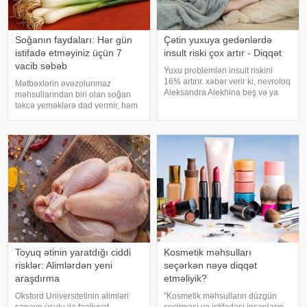
Soğanın faydaları: Hər gün
Çətin yuxuya gedənlərdə
istifadə etməyiniz üçün 7
insult riski çox artır - Diqqət
vacib səbəb
Yuxu problemləri insult riskini
16% artırır. xəbər verir ki, nevroloq
Mətbəxlərin əvəzolunmaz
Aleksandra Alekhina beş və ya
məhsullarından biri olan soğan
daha çox yuxu pozğunluğu
təkcə yeməklərə dad vermir, həm
simptomundan əziyyət çəkən
də sağlamlıq üçün çoxsaylı
insanlarda insult riskinin ikiqat
faydaları ilə seçilir. xəbər verir ki,
artdığını deyib. İnsult ciddi və
tərkibindəki vitaminlər, minerallar
həyat
və antioksidantlar sayəsində soğa
Toyuq ətinin yaratdığı ciddi
Kosmetik məhsulları
risklər: Alimlərdən yeni
seçərkən nəyə diqqət
araşdırma
etməliyik?
Oksford Universitetinin alimləri
"Kosmetik məhsulların düzgün
sənaye üsulu ilə fəaliyyət
seçilməsi və istifadəsi insanların