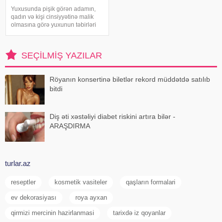
Yuxusunda pişik görən adamın,
qadın və kişi cinsiyyətinə malik
olmasına görə yuxunun təbirləri
dəyişir. Əgər bu yuxunu görən
adam bir kişisə, bu kişinin normal
həyatında diqqətsiz bir şəxsiyyətə
SEÇILMIŞ YAZILAR
sahib olduğu, ətrafındak
Röyanın konsertinə biletlər rekord müddətdə satılıb
bitdi
Diş əti xəstəliyi diabet riskini artıra bilər -
ARAŞDIRMA
turlar.az
reseptler
kosmetik vasiteler
qaşların formalari
ev dekorasiyası
roya ayxan
qirmizi mercinin hazirlanmasi
tarixdə iz qoyanlar