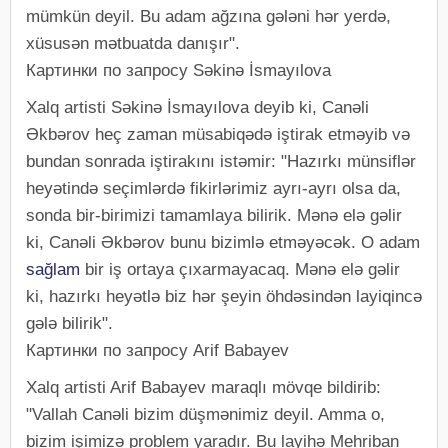
mümkün deyil. Bu adam ağzına gələni hər yerdə,
xüsusən mətbuatda danışır".
Картинки по запросу Səkinə İsmayılova
Xalq artisti Səkinə İsmayılova deyib ki, Canəli
Əkbərov heç zaman müsabiqədə iştirak etməyib və
bundan sonrada iştirakını istəmir: "Hazırkı münsiflər
heyətində seçimlərdə fikirlərimiz ayrı-ayrı olsa da,
sonda bir-birimizi tamamlaya bilirik. Mənə elə gəlir
ki, Canəli Əkbərov bunu bizimlə etməyəcək. O adam
sağlam
bir iş ortaya çıxarmayacaq. Mənə elə gəlir
ki, hazırkı heyətlə biz hər şeyin öhdəsindən layiqincə
gələ bilirik".
Картинки по запросу Arif Babayev
Xalq artisti Arif Babayev maraqlı mövqe bildirib:
"Vallah Canəli bizim düşmənimiz deyil. Amma o,
bizim işimizə problem yaradır. Bu layihə Mehriban