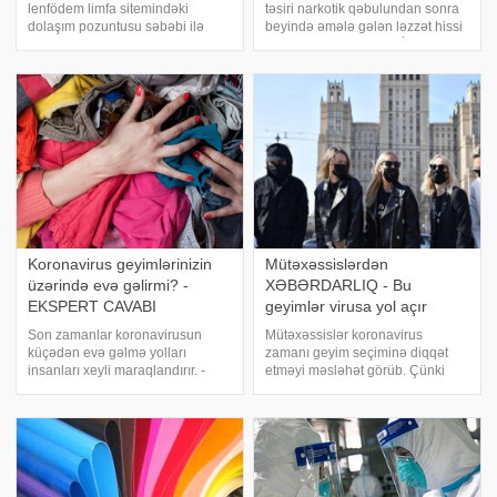
lenfödem limfa sitemindəki
təsiri narkotik qəbulundan sonra
dolaşım pozuntusu səbəbi ilə
beyində əmələ gələn ləzzət hissi
toxumalarda maye yığılması
ilə eyni təsirə malikdir. İstədiyi
nəticəsində meydana gəlir. Qol
kimi geyinib-gəzmək qadının
və ya ayaqda gərginlik, ağırlıq,
haqqıdır, burada bir problem
uyuşma hissi, geyim ya da
yoxdur. Problem belə geyimli
ayaqqabıların da
qadınlar
Koronavirus geyimlərinizin
Mütəxəssislərdən
üzərində evə gəlirmi? -
XƏBƏRDARLIQ - Bu
EKSPERT CAVABI
geyimlər virusa yol açır
Son zamanlar koronavirusun
Mütəxəssislər koronavirus
küçədən evə gəlmə yolları
zamanı geyim seçiminə diqqət
insanları xeyli maraqlandırır. -
etməyi məsləhət görüb. Çünki
a istinadən bildirir ki, rusiyalı
parçanın xüsusiyyətləri yeni tip
bioloq Vladimir Makarov virusun
virusa təsir göstərir. xəbər verir ki,
paltarların üzərində çox qısa
materialın sıxlığı nə qədər yüksək
müddət yaşadığını bildirib.
olsa, patogenin içəriyə daxi
Bioloqun hə