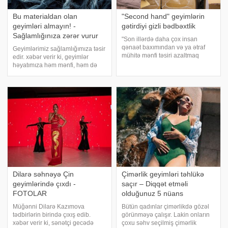
Bu materialdan olan
"Second hand" geyimlərin
geyimləri almayın! -
gətirdiyi gizli bədbəxtlik
Sağlamlığınıza zərər vurur
"Son illərdə daha çox insan
qənaət baxımından və ya ətraf
Geyimlərimiz sağlamlığımıza təsir
mühitə mənfi təsiri azaltmaq
edir. xəbər verir ki, geyimlər
məqsədilə "second hand" kimi
həyatımıza həm mənfi, həm də
tanınan işlənmiş geyimlərə
müsbət təsir edə bilər. Məsələn,
üstünlük verir. Lakin belə paltarlar
yun "şəfa verən parça" və ya
sağlamlıq üçün gizli təhlük
"sağlam həyat tərzi üçün ən çox
arzu olunan parça"
Dilarə səhnəyə Çin
Çimərlik geyimləri təhlükə
geyimlərində çıxdı -
saçır – Diqqət etməli
FOTOLAR
olduğunuz 5 nüans
Müğənni Dilarə Kazımova
Bütün qadınlar çimərlikdə gözəl
tədbirlərin birində çıxış edib.
görünməyə çalışır. Lakin onların
xəbər verir ki, sənətçi gecədə
çoxu səhv seçilmiş çimərlik