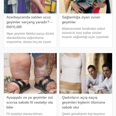
Azərbaycanda satılan ucuz
Sağlamlığa ziyan vuran
geyimlər xərçəng yaradır? –
geyimlər
RƏYLƏR
Mütəxəssislər tərəfindən sübut
olunub ki, bəzi paltar növləri
Əgər geyimin tikildiyi parça dövlət
insanın sağlamlığı üçün ziyanlıdır
standartlarına uyğundursa,
və bir çox xəstəliklərin inkişafına
orqanizmə, dəriyə heç bir ziyanı
təkan verə bilər. Belə ziyanlı
yoxdur. Amma son vaxtlar sintetik
paltarların arasında:. - Çox dar sıx
parçalar isə çoxdur. Bu cür
büsthalterlər (xüsusil
parçalar soyuq havada yaxşı
isitmir, isti havalarda isə bədəni
Ayaqqabı və ya geyimlər sizi
Qadınların açıq-saçıq
sıxırsa səbəbi fil xəstəliyi ola
geyimləri kişilərin ölümünə
bilər
səbəb olur
Fil xəstəliyi olaraq bilinən,
Qadın gözəlliyinin kişi beyninə