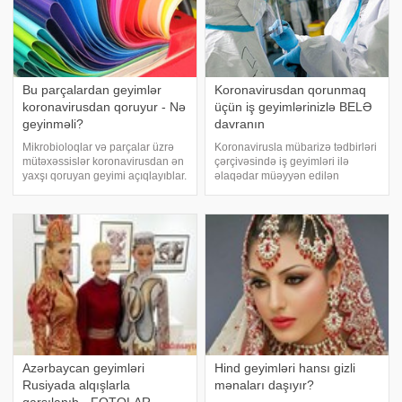
Bu parçalardan geyimlər
Koronavirusdan qorunmaq
koronavirusdan qoruyur - Nə
üçün iş geyimlərinizlə BELƏ
geyinməli?
davranın
Mikrobioloqlar və parçalar üzrə
Koronavirusla mübarizə tədbirləri
mütəxəssislər koronavirusdan ən
çərçivəsində iş geyimləri ilə
yaxşı qoruyan geyimi açıqlayıblar.
əlaqədar müəyyən edilən
-a istinadən bildirir ki, Kosıgin
tövsiyələr açıqlanıb. Trend-ə
adına Rusiya Dövlət
istinadən xəbər verir ki, gigiyena
Universitetinin Dekorativ Tətbiqi
etiketi xəstəlik və xəstəliyin
Sənət və Tekstil kafedrasının
yayılmasının qarşısını alan
müdir
təcrübələr
Azərbaycan geyimləri
Hind geyimləri hansı gizli
Rusiyada alqışlarla
mənaları daşıyır?