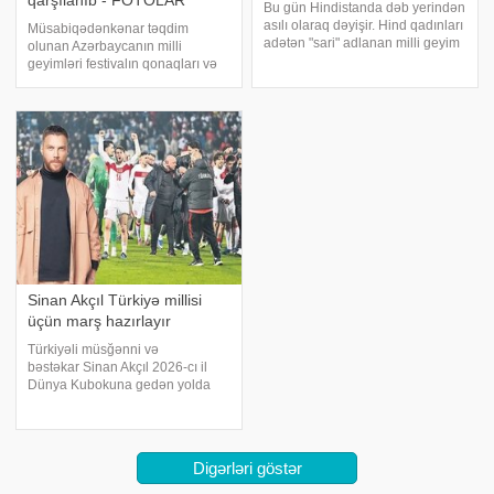
qarşılanıb - FOTOLAR
Bu gün Hindistanda dəb yerindən
asılı olaraq dəyişir. Hind qadınları
Müsabiqədənkənar təqdim
adətən "sari" adlanan milli geyim
olunan Azərbaycanın milli
geyinirlər. Sarinin növündən asılı
geyimləri festivalın qonaqları və
olaraq qadının yaşı, peşəsi dini
iştirakçıları tərəfindən gurultulu
və haradan gəldiyini məlumat
alqışlarla qarşılanıb. Gülnarə
almaq olar
Xəlilovanın kolleksiyasından olan
Azərbaycanın milli geyimləri
İrkutsku
Sinan Akçıl Türkiyə millisi
üçün marş hazırlayır
Türkiyəli müsğənni və
bəstəkar Sinan Akçıl 2026-cı il
Dünya Kubokuna gedən yolda
yarışan Türkiyənin milli
komandası üçün sürpriz
hazırlayır. Türkiyə mətbuatına
istinadən xəbər verir
Digərləri göstər
ki, Akçıl, Türkiyə millisi üçün özəl
mahn