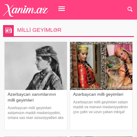
MILLI GEYIMLƏR
Azərbaycan xanımlarının
Azərbaycan milli geyimləri
milli geyimləri
Azərbaycan milli geyimləri xalqın
maddi və mənəvi mədəniyyətinin
Azərbaycan milli geyimləri
çox çətin və uzun çəkən inkişaf
xalqımızın maddi mədəniyyətini,
gedişi nəticəsində yaranmışdır.
onlara xas olan xüsusiyyətləri əks
Geyim xalqın tarixilə çox sıx
etdirir. Xalqımızın etnik, tarixi, xalq
əlaqədardır. Belə ki, xalqın maddi
yaradıcılığının bədii
mədəniyyətini, xalqı xas ola
xüsusiyyətləri, onların müxtəlif