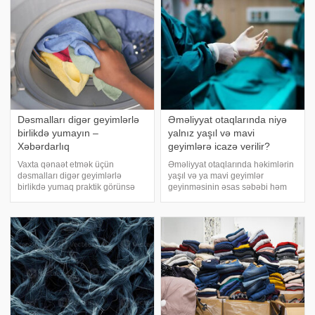
halda formalaşmaları, bədii bəzə
Dəsmalları digər geyimlərlə
Əməliyyat otaqlarında niyə
birlikdə yumayın –
yalnız yaşıl və mavi
Xəbərdarlıq
geyimlərə icazə verilir?
Vaxta qənaət etmək üçün
Əməliyyat otaqlarında həkimlərin
dəsmalları digər geyimlərlə
yaşıl və ya mavi geyimlər
birlikdə yumaq praktik görünsə
geyinməsinin əsas səbəbi həm
də, mütəxəssislər bunu tövsiyə
göz fiziologiyası, həm də praktik
etmir. xəbər verir ki, əsas problem
amillərlə bağlıdır. xəbər verir ki,
fərqli temperatur tələbləridir.
1914-cü ildə kanadalı həkim
Dəsmalların tam təmizlənməsi
Herbert Robertson bu rənglərin
üçün ən az
istifadəsin