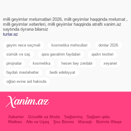
milli geyimlər melumatlari 2026, milli geyimlər haqqinda melumat ,
milli geyimlər xeberleri, milli geyimlər haqqinda ətraflı xanim.az
saytında öyrənə bilərsiz
turlar.az
geyim necə seçməli
kosmetika mehsullari
donlar 2026
sümük və saç
qara gavalinin faydalari
qadın testləri
pirojnalar
kosmetika
həsən bəy zərdabi
xeyanet
faydalı məsləhətlər
bedii edebiyyat
oğlan evine aid hakisda
Xəbərlər
Gözəllik və Moda
Sağlamlıq
Sağlam qida
Mətbəx
Ailə və Uşaq
Şou Biznes
Maraqlı
Bizimlə Əlaqə