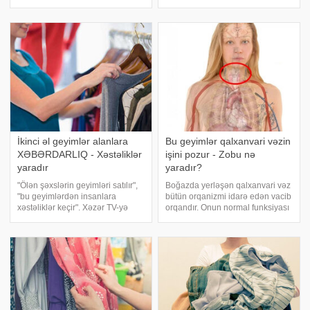
populyar mahnılarını
paltarının sağlamlığa vura
səsləndirib. . İfaçı həm də qeyri-
biləcəyi zərəri düşünmür. -a
adi stili ilə diqqət çəkib. O,
istinadən xəbər verir ki, tibb
səhnəyə çinin milli libasları ilə
elmləri namizədi, mama-
çıxıb. . Dilar
ginekoloq Olqa Nojnitsev
İkinci əl geyimlər alanlara
Bu geyimlər qalxanvari vəzin
XƏBƏRDARLIQ - Xəstəliklər
işini pozur - Zobu nə
yaradır
yaradır?
"Ölən şəxslərin geyimləri satılır",
Boğazda yerləşən qalxanvari vəz
"bu geyimlərdən insanlara
bütün orqanizmi idarə edən vacib
xəstəliklər keçir". Xəzər TV-yə
orqandır. Onun normal funksiyası
istinadən bildirir ki, sosial
sağlamlığın əsasıdır. xəbər verir
şəbəkərdə paylaşılan bu kimi
ki, gündəlik vərdişlərimizdən
fikirlər ikinci əl geyimlərə aiddir.
qidalanma və seçdiyimiz
Lakin nə qədə
geyimlər qalxanvari vəzə təsir
edir