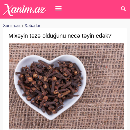
Xanim.az
/
Xəbərlər
Mixəyin təzə olduğunu necə təyin edək?