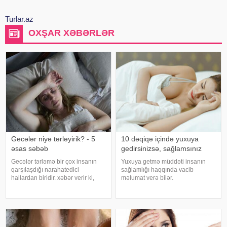
Turlar.az
OXŞAR XƏBƏRLƏR
Gecələr niyə tərləyirik? - 5
10 dəqiqə içində yuxuya
əsas səbəb
gedirsinizsə, sağlamsınız
Gecələr tərləmə bir çox insanın
Yuxuya getmə müddəti insanın
qarşılaşdığı narahatedici
sağlamlığı haqqında vacib
hallardan biridir. xəbər verir ki,
məlumat verə bilər.
mütəxəssislər bildirirlər ki, bu
Mütəxəssislərin fikrincə, ideal vaxt
vəziyyət bəzən sadə səbəblərlə
10-20 dəqiqədir. xəbər verir ki,
əlaqəli olsa da, bəzi hallarda
davranış yönümlü yuxu təbabəti
sağlamlıq problemlərinin əlamət
üzrə mütəxəssis Mişel Drerupun
sözlərinə görə