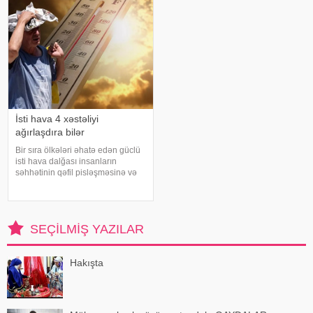
Səhiyyə Nazirliyinin rəsmi
"Instagram" hesabınd
İsti hava 4 xəstəliyi
ağırlaşdıra bilər
Bir sıra ölkələri əhatə edən güclü
isti hava dalğası insanların
səhhətinin qəfil pisləşməsinə və
bəzi xəstəliklərin ağırlaşmasına
səbəb ola bilər. Yüksək
temperatur yalnız susuzlaşma və
günvurma riski yaratmır. xarici
SEÇILMIŞ YAZILAR
mediay
Hakışta