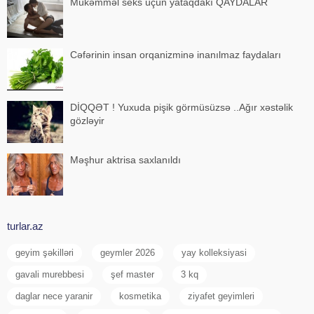
Mükəmməl seks üçün yataqdakı QAYDALAR
Cəfərinin insan orqanizminə inanılmaz faydaları
DİQQƏT ! Yuxuda pişik görmüsüzsə ..Ağır xəstəlik
gözləyir
Məşhur aktrisa saxlanıldı
turlar.az
geyim şəkilləri
geymler 2026
yay kolleksiyasi
gavali murebbesi
şef master
3 kq
daglar nece yaranir
kosmetika
ziyafet geyimleri