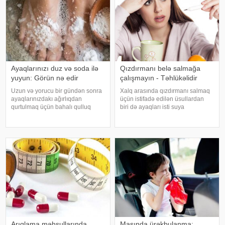
Ayaqlarınızı duz və soda ilə
Qızdırmanı belə salmağa
yuyun: Görün nə edir
çalışmayın - Təhlükəlidir
Uzun və yorucu bir gündən sonra
Xalq arasında qızdırmanı salmaq
ayaqlarınızdakı ağırlıqdan
üçün istifadə edilən üsullardan
qurtulmaq üçün bahalı qulluq
biri də ayaqları isti suya
məhsullarına ehtiyacınız yoxdur.
qoymaqdır. Lakin bu metod hər
Duz və soda ilə ayaqlarınızı həm
zaman faydalı hesab edilmir və
rahatlaya, həm də təravətləndirə
bəzi hallarda vəziyyəti daha da
bilərsiniz. xəbər verir ki, çox vax
ağırlaşdıra bilər. xəbər verir ki,
yüksə
Arıqlama məhsullarında
Maşında ürəkbulanma: