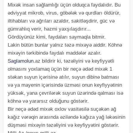
Mixək insan sağlamlığı üçün olduqca faydalıdır. Bu
ədviyyat mikrob, virus, göbələk və qurdları öldürür,
iltihabları və ağrıları azaldır, sakitləşdirir, güc və
gümrahlıq verir, həzmi yaxşılaşdırır...
Gördüyünüz kimi, faydaları saymaqla bitmir.
Lakin bütün bunlar yalnız təzə mixəyə aiddir. Köhnə
mixəyin tərkibində faydalı maddələr azalır.
Saglamolun
.az bildirir ki, təzəliyini və keyfiyyətli
olmasını yoxlamaq üçün bir neçə ədəd mixək 1
stəkan suyun içərisinə atılır, suyun dibinə batması
və ya mayenin içərisində üzməsi onun keyfiyyətinin
yüksək, yana çevrilərək suyun üzərində qalması isə
köhnə və yararsız olduğunu göstərir.
Bir neçə ədəd mixək oxlov vasitəsilə suçəkən ağ
kağız vərəqin arasında əziləndə kağıza yağ ləkəsinin
düşməsi mixəyin təzəliyini və keyfiyyətini göstərir.