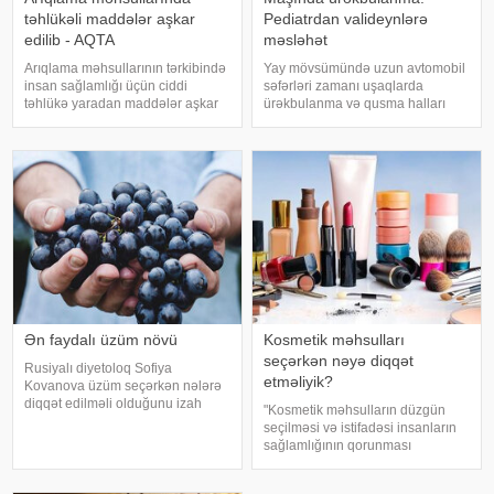
təhlükəli maddələr aşkar
Pediatrdan valideynlərə
edilib - AQTA
məsləhət
Arıqlama məhsullarının tərkibində
Yay mövsümündə uzun avtomobil
insan sağlamlığı üçün ciddi
səfərləri zamanı uşaqlarda
təhlükə yaradan maddələr aşkar
ürəkbulanma və qusma halları
edilib. xəbər verir ki, bunu
tez-tez müşahidə olunur. xəbər
Azərbaycan Respublikasının Qida
verir ki, pediatr Jül Fujer bunun
Təhlükəsizliyi Agentliyinin (AQTA)
beynin gözlərdən və bədənin
Qida təhlükəsizliyi şöbəsinin
hərəkətindən gələn siqnallar
müdir
arasındakı uyğunsuzluqda
Ən faydalı üzüm növü
Kosmetik məhsulları
seçərkən nəyə diqqət
Rusiyalı diyetoloq Sofiya
etməliyik?
Kovanova üzüm seçərkən nələrə
diqqət edilməli olduğunu izah
"Kosmetik məhsulların düzgün
edib. -a istinadən xəbər verir ki,
seçilməsi və istifadəsi insanların
bu barədə o, AİF.ru nəşrinə
sağlamlığının qorunması
müsahibəsində danışıb.
baxımından mühüm əhəmiyyət
Mütəxəssis qeyd edib ki, tünd
daşıyır". xəbər verir ki, bu fikirləri
rəngdə olan üzüm sortlar