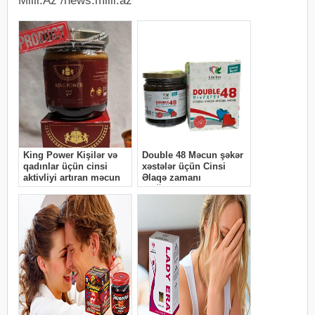
Milli.Az /news.milli.az