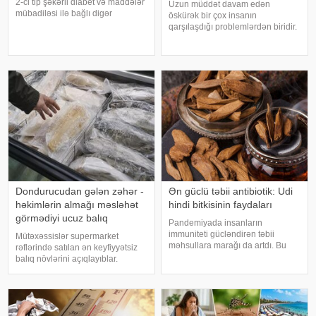
2-ci tip şəkərli diabet və maddələr
Uzun müddət davam edən
mübadiləsi ilə bağlı digər
öskürək bir çox insanın
pozğunluqların yaranma riskini
qarşılaşdığı problemlərdən biridir.
artıra bilər. Bu nəticəyə kartofun
Bəzən adi soyuqdəymədən sonra
sağlamlığa təsirini araşdıran
yaranan öskürək həftələrlə davam
yapon alimləri gəliblər. -
edə bilər. Lakin öskürəyin səbəbi
hər zaman tənəffüs yolu
infeksiyası olmur
Dondurucudan gələn zəhər -
Ən güclü təbii antibiotik: Udi
həkimlərin almağı məsləhət
hindi bitkisinin faydaları
görmədiyi ucuz balıq
Pandemiyada insanların
immuniteti gücləndirən təbii
Mütəxəssislər supermarket
məhsullara marağı da artdı. Bu
rəflərində satılan ən keyfiyyətsiz
qidalardan ən önəmlisi isə udi
balıq növlərini açıqlayıblar.
hindi bitkisidir. Udi hindinin
Dondurulmuş balıq tez və faydalı
faydaları saymaqla bitmir. Bəs udi
şam yeməyi üçün ideal seçim kimi
hindi bitkisi nədir?. xəbər verir ki,
görünür. xarici mediaya istinadən
ə
xəbər verir ki, supermarketlərdək