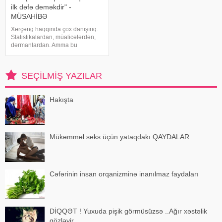
ilk dəfə deməkdir" -
MÜSAHİBƏ
Xərçəng haqqında çox danışırıq.
Statistikalardan, müalicələrdən,
dərmanlardan. Amma bu
xəstəliyin arxasında dayanan
insanlardan, onların
qorxularından, ümidlərindən,
SEÇILMIŞ YAZILAR
yanlış bildiklərindən daha az
danışırıq. Elə buna gör
Hakışta
Mükəmməl seks üçün yataqdakı QAYDALAR
Cəfərinin insan orqanizminə inanılmaz faydaları
DİQQƏT ! Yuxuda pişik görmüsüzsə ..Ağır xəstəlik
gözləyir