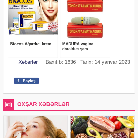
Xəbərlər
Baxılıb: 1636 Tarix: 14 yanvar 2023
f
Paylaş
OXŞAR XƏBƏRLƏR