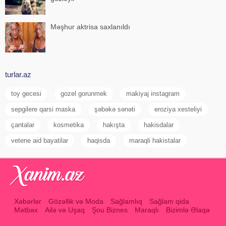
Məşhur aktrisa saxlanıldı
turlar.az
toy gecesi
gozel gorunmek
makiyaj instagram
sepgilere qarsi maska
şəbəkə sənəti
eroziya xesteliyi
çantalar
kosmetika
hakışta
hakisdalar
vetene aid bayatilar
haqisda
maraqli hakistalar
Xəbərlər
Gözəllik və Moda
Sağlamlıq
Sağlam qida
Mətbəx
Ailə və Uşaq
Şou Biznes
Maraqlı
Bizimlə Əlaqə