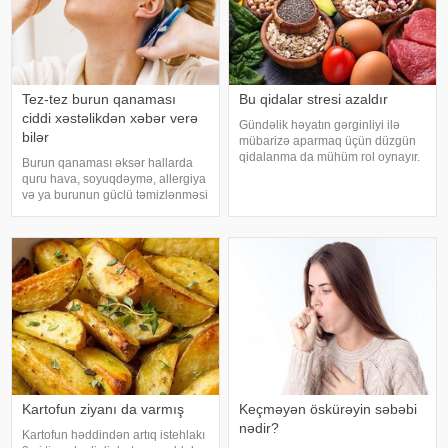
Tez-tez burun qanaması
Bu qidalar stresi azaldır
ciddi xəstəlikdən xəbər verə
Gündəlik həyatın gərginliyi ilə
bilər
mübarizə aparmaq üçün düzgün
qidalanma da mühüm rol oynayır.
Burun qanaması əksər hallarda
axşam.az-a istinadən bildirir
quru hava, soyuqdəymə, allergiya
ki, orqanizmin kifayət qədər
və ya burunun güclü təmizlənməsi
vitamin və mineral alması stressin
nəticəsində yaranır və təhlükəli
təsirlərini azaltmağa kömək edə
olmur. xəbər verir ki, lakin qanama
bilər
tez-tez təkrarlanır, çox olursa və
ya çətin dayanırsa, mütlə
Kartofun ziyanı da varmış
Keçməyən öskürəyin səbəbi
nədir?
Kartofun həddindən artıq istehlakı