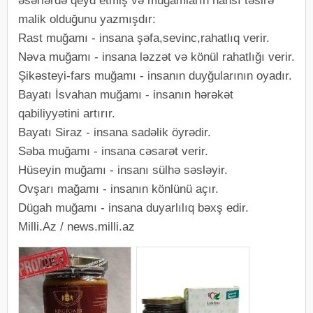
əsərlərdə qeyd etmiş və muğamların hansı təsirə
malik olduğunu yazmışdır:
Rast muğamı - insana şəfa,sevinc,rahatlıq verir.
Nəva muğamı - insana ləzzət və könül rahatlığı verir.
Şikəsteyi-fars muğamı - insanın duyğularının oyadır.
Bayatı İsvahan muğamı - insanın hərəkət
qabiliyyətini artırır.
Bayatı Siraz - insana sadəlik öyrədir.
Səba muğamı - insana cəsarət verir.
Hüseyin muğamı - insanı sülhə səsləyir.
Ovşarı mağamı - insanın könlünü açır.
Dügah muğamı - insana duyarlılıq bəxş edir.
Milli.Az / news.milli.az