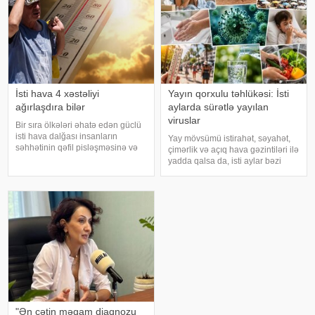
İsti hava 4 xəstəliyi
Yayın qorxulu təhlükəsi: İsti
ağırlaşdıra bilər
aylarda sürətlə yayılan
viruslar
Bir sıra ölkələri əhatə edən güclü
isti hava dalğası insanların
Yay mövsümü istirahət, səyahət,
səhhətinin qəfil pisləşməsinə və
çimərlik və açıq hava gəzintiləri ilə
bəzi xəstəliklərin ağırlaşmasına
yadda qalsa da, isti aylar bəzi
səbəb ola bilər. Yüksək
virus infeksiyalarının yayılması
temperatur yalnız susuzlaşma və
üçün əlverişli şərait yarada bilər.
günvurma riski yaratmır. xarici
Buna səbəb təkcə yüksək
mediay
temperatur deyil. Açıq havad
"Ən çətin məqam diaqnozu