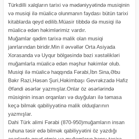
Türkdilli xalqların tarixi və mədəniyyətində musiqinin
və musiqi ilə müalicə olunmanın faydası bütün tarixi
kitablarda qeyd edilib.Müasir tibbdə də musiqi ilə
müalicə edən həkimlərimiz vardır.
Muğamlar qədim tarixə malik olan musiqi
janrlarından biridir.Min il əvvəllər Orta Asiyada
Xorasanda və Uyqur bölgəsində bəzi xəstəlikləri
muğamlarla müalicə edən məşhur həkimlər olub.
Musiqi ilə müalicə haqqında Fərabi,İbn Sina,Əbu
Bəkr Razi,Həsən Şuri,Həkimbaşı Gevrəkzadə Hafiz
Əfəndi əsərlər yazmışlar.Onlar öz əsərlərində
müsiqinin insan orqanları və duyğuları ilə təmasa
keçə bilmək qabiliyyətinə malik olduqlarının
yazmışlar.
Dahi Türk alimi Fərabi (870-950)muğamların insan
ruhuna təsir edə bilmək qabiliyyətini öz yazdığı