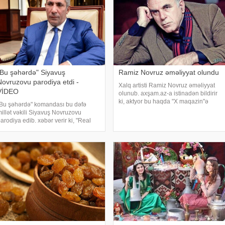
"Bu şəhərdə" Siyavuş
Ramiz Novruz əməliyyat olundu
Novruzovu parodiya etdi -
Xalq artisti Ramiz Novruz əməliyyat
VİDEO
olunub. axşam.az-a istinadən bildirir
ki, aktyor bu haqda "X maqazin"ə
Bu şəhərdə" komandası bu dəfə
açıqlamasında deyib. "Ağ ciyərimdən
illət vəkili Siyavuş Novruzovu
əməliyyat olundum. Heç kimə
arodiya edib. xəbər verir ki, "Real
demədim. İstəmədim insanlar bilsin
iyavuş Novruzov" adlı səhnəcikdə
ktyor Coşqun Rəhimov Mirşahin
ğayevin, Rəfael İsgəndərov isə
Siyavu