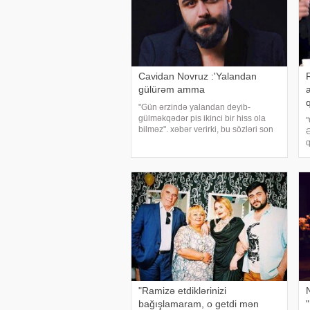
Cavidan Novruz :'Yalandan
gülürəm amma
"Gün ərzində yalandan deyib-
gülməkqədər pis ikinci bir hiss ola
"
bilməz". xəbər verirki, bu sözləri son
Ə
zamanlarda yaşadığı ailə
q
problremləri ilə gündəmə gələnaktyor
b
Cavidan Novruz "instagram"
m
hesabınd
f
"Ramizə etdiklərinizi
bağışlamaram, o getdi mən