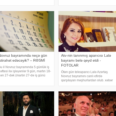
əamlar düzülsə də, bu, o demək
yayımlanıb. Atasını itirən yeganə 10
eyil ki, masanın üzərində olan bütün
ildir bayramı qeyd etmədiyin
ida və şirniyyatlardan qəbu
Novruz bayramında neçə gün
Atv-nin tanınmış aparıcısı Lalə
istirahət edəcəyik? – RƏSMİ
bayramı belə qeyd etdi -
FOTOLAR
u il Novruz bayramında 5 günlük iş
əftəsi ilə işləyənlər 9 gün, martın 18-
Ötən gün teleaparıcı Lalə Azərtaş
ən 27-dək (martın 27-də iş günü
Novruz bayramını canlı efirdə
lacaq) istirahət edə biləcəklər. xəbər
qarşılayan məşhurlardan olub. xəbər
erir ki, Nazirlər Kabineti qərarına
verir ki, aparıcı "Xəbərlər" verilişinin
sasən, mart ayının 20, 21, 22, 2
komandası ilə xatirə fotosu çəkdirib
və işindən zövq aldığını bildirib: