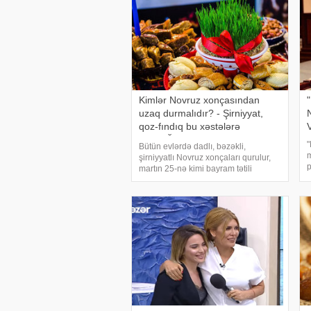
Kimlər Novruz xonçasından
uzaq durmalıdır? - Şirniyyat,
qoz-fındıq bu xəstələrə
QADAĞANDIR
"
Bütün evlərdə dadlı, bəzəkli,
m
şirniyyatlı Novruz xonçaları qurulur,
p
martın 25-nə kimi bayram tətili
S
boyunca böyükdən kiçiyə hər kəs o
a
nemətlərdən dadacaq. Ta ki, Novruz
A
bitənə kimi. Bəs yağlı, şəkərli, qoz,
fındıqlı kaloril