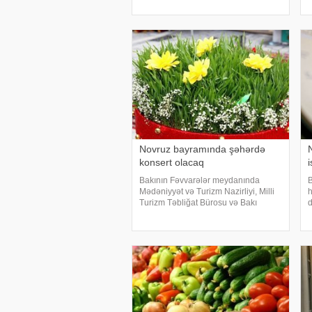
yaşlıya kimi çayla paxlava, şəkərbura,
t
qoğal yeyəcək, tez-tez də ağzına
d
ləbləbi atacaq
q
Novruz bayramında şəhərdə
konsert olacaq
Bakının Fəvvarələr meydanında
B
Mədəniyyət və Turizm Nazirliyi, Milli
h
Turizm Təbliğat Bürosu və Bakı
d
Şəhəri Mədəniyyət və Turizm Baş
o
İdarəsi tərəfindən birgə təşkil
v
olunacaq Novruz festivalında
ə
regional musiqi və xalq yaradıcılığ