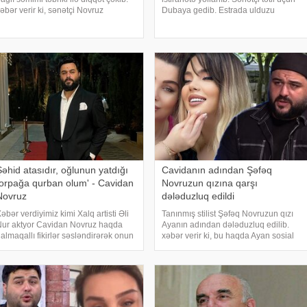
əbər verir ki, sənətçi Novruz
Dubaya gedib. Estrada ulduzu
ayramına olan marağın
Novruz bayramını da orada qeyd
zalmasından gileylənib. O, bildirib
edib. /
i, hətta telekanallar belə yeni il
oularını Novruz bayramında
Şəhid atasıdır, oğlunun yatdığı
Cavidanın adından Şəfəq
torpağa qurban olum' - Cavidan
Novruzun qızına qarşı
Novruz
dələduzluq edildi
əbər verdiyimiz kimi Xalq artisti Əli
Tanınmış stilist Şəfəq Novruzun qızı
ur aktyor Cavidan Novruz haqda
Ayanın adından dələduzluq edilib.
almaqallı fikirlər səsləndirərək onun
xəbər verir ki, bu haqda Ayan sosial
kademil Milli Dram Teatrından
media hesabında məlumat verib.
zaqlaşdırılmasını istədiyini
Ayanın sözlərinə görə dələduzluq
ildirmişdi. xəbər verir ki, Cavidan
edən şəxs onun bir neçə tanışından
alq artistini
külli miqdard