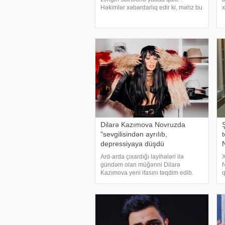
Həkimlər xəbərdarlıq edir ki, məhz bu
x
günlərdə demək olar hər kəsin etdiyi
b
bəzi vərdişlər sağlamlıq üçün ciddi
a
risk yarada bilər. . Bayramın dadını
k
çıxarma
ş
Dilarə Kazımova Novruzda
"sevgilisindən ayrılıb,
depressiyaya düşdü
Ard-arda çıxardığı layihələri ilə
X
gündəm olan müğənni Dilarə
N
Kazımova yeni ifasını təqdim edib.
q
xəbər verir ki, möhtəşəm səhnə
A
şousu, güclü səsi və dinamik
u
performansı ilə sənətçi sözü və
b
musiqisi Gökselə aid olan məşhu
X