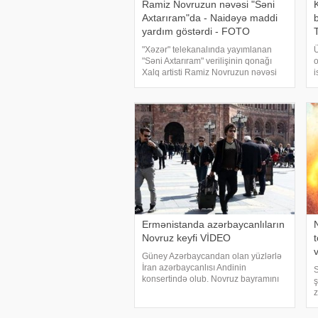
Ramiz Novruzun nəvəsi "Səni
Axtarıram"da - Naidəyə maddi
yardım göstərdi - FOTO
"Xəzər" telekanalında yayımlanan
"Səni Axtarıram" verilişinin qonağı
o
Xalq artisti Ramiz Novruzun nəvəsi
i
Ayan olub. xəbər verir ki, Ayan
q
verilişdə maddi vəziyyəti pis olan
y
Naidəyə kömək etmək üçün gəldiyin
a
g
Ermənistanda azərbaycanlıların
Novruz keyfi VİDEO
t
Güney Azərbaycandan olan yüzlərlə
İran azərbaycanlısı Andinin
S
konsertində olub. Novruz bayramını
ş
Ermənistanda keçirməyə üstünlük
z
verənlər arasında İrandan gələn
p
turistlər üstünlük təşkil edib. xarici
v