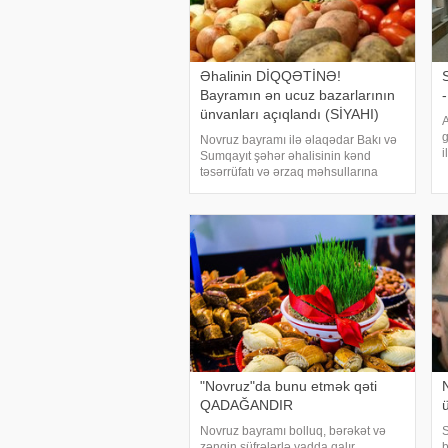
Əhalinin DİQQƏTİNƏ!
Bayramın ən ucuz bazarlarının
ünvanları açıqlandı (SİYAHI)
A
g
Novruz bayramı ilə əlaqədar Bakı və
i
Sumqayıt şəhər əhalisinin kənd
b
təsərrüfatı və ərzaq məhsullarına
y
artan təlabatının daha dolğun
s
ödənilməsi və istehlakçıların seçim
imkanlarının artırılması, süni qiymət
artımının, möhtəkirliyi
"Novruz"da bunu etmək qəti
QADAĞANDIR
Novruz bayramı bolluq, bərəkət və
S
zəngin süfrələrlə yadda qalır. .
b