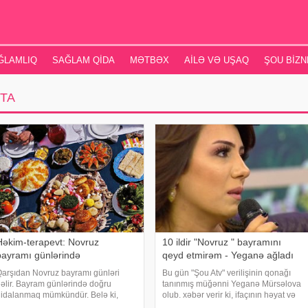
ĞLAMLIQ
SAĞLAM QIDA
MƏTBƏX
AILƏ VƏ UŞAQ
ŞOU BIZN
TA
Həkim-terapevt: Novruz
10 ildir "Novruz " bayramını
bayramı günlərində
qeyd etmirəm - Yeganə ağladı
arşıdan Novruz bayramı günləri
Bu gün "Şou Atv" verilişinin qonağı
əlir. Bayram günlərində doğru
tanınmış müğənni Yeganə Mürsəlova
idalanmaq mümkündür. Belə ki,
olub. xəbər verir ki, ifaçının həyat və
ayramda süfrəyə müxtəlif cür
yaradcılığı ilə bağlı efirdə sujet