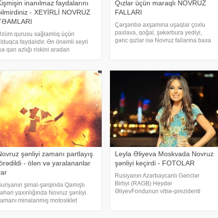
Kişmişin inanılmaz faydalarını
Qızlar üçün maraqlı NOVRUZ
bilmirdiniz - XEYİRLİ NOVRUZ
FALLARI
TƏAMLARI
Çərşənbə axşamına uşaqlar çoxlu
paxlava, qoğal, şəkərbura yediyi,
Üzüm qurusu sağlamlıq üçün
gənc qızlar isə Novruz fallarına baxa
lduqca faydalıdır. Ən önəmli xeyri
biləcəyi üçün sevinir. Axı qızlar fala
sə qan azlığı riskini aradan
baxmağı çox sevir, həm də bu
aldırmasıdır. Kişmişin faydalarından
əyləncəli fallar bayram axşamı əhvalı
ararlanmaq istəyənlər üçün -ın
qaldırır. Novru
raşdırmasını təqdim edirik: . Üzümün
ilələri qurudulur v
Novruz şənliyi zamanı partlayış
Leyla Əliyeva Moskvada Novruz
örədildi - ölən və yaralananlar
şənliyi keçirdi - FOTOLAR
var
Rusiyanın Azərbaycanlı Gənclər
Birliyi (RAGB) Heydər
uriyanın şimal-şərqində Qamışlı
ƏliyevFondunun vitse-prezidenti
əhəri yaxınlığında Novruz şənliyi
Leyla Əliyevanın təşəbbüsü ilə
amanı minalanmış motosiklet
Moskvada Novruz bayramına həsr
artladılıb. -ın Unikal.org-a istinadən
edilmiş təntənəli tədbir keçirib.
erdiyi xəbərə görə, partlayış