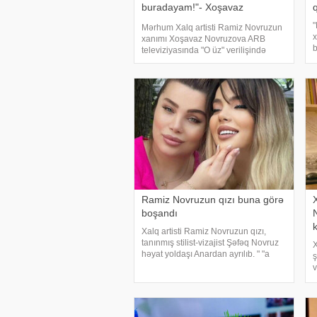
buradayam!"- Xoşavaz
Novruzova
"
Mərhum Xalq artisti Ramiz Novruzun
x
xanımı Xoşavaz Novruzova ARB
b
televiziyasında "O üz" verilişində
s
aktyorla bağlı xatirələrini bölüşüb.
x
xəbər verir ki, xalq artistini böyük
ş
məhəbbət və hörmətlə yad edən
həyat yoldaş
Ramiz Novruzun qızı buna görə
boşandı
k
Xalq artisti Ramiz Novruzun qızı,
tanınmış stilist-vizajist Şəfəq Novruz
X
həyat yoldaşı Anardan ayrılıb. " "a
ş
istinadən xəbər verir ki, buna səbəb
v
isə stilistin qızı Ayandır. İddialara
v
görə, Ayanın gözəllik mərkəz
s
o
x