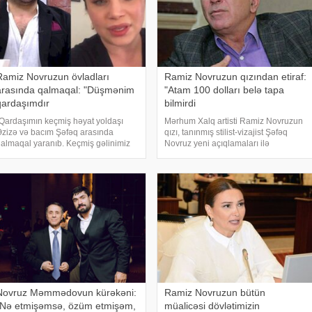
Ramiz Novruzun övladları
Ramiz Novruzun qızından etiraf:
arasında qalmaqal: "Düşmənim
"Atam 100 dolları belə tapa
qardaşımdır
bilmirdi
Qardaşımın keçmiş həyat yoldaşı
Mərhum Xalq artisti Ramiz Novruzun
zizə və bacım Şəfəq arasında
qızı, tanınmış stilist-vizajist Şəfəq
almaqal yaranıb. Keçmiş gəlinimiz
Novruz yeni açıqlamaları ilə
acım haqqında polis bölməsinə
gündəmə gəlib. -a istinadən xəbər
üraciət etməyə hazırlaşırdı". Bu
verir ki, Sura Hüseynin təqdimatında
ikirləri -a mərhum xalq artisti Ramiz
"YouTube" layihəsinin qonağı olan
Novruzu
vizajis
Novruz Məmmədovun kürəkəni:
Ramiz Novruzun bütün
"Nə etmişəmsə, özüm etmişəm,
müalicəsi dövlətimizin