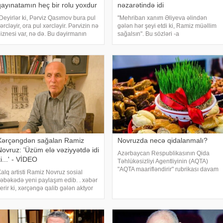
qayınatamın heç bir rolu yoxdur
nəzarətində idi
Deyirlər ki, Pərviz Qasımov bura pul
"Mehriban xanım Əliyeva əlindən
ərcləyir, ora pul xərcləyir. Pərvizin nə
gələn hər şeyi etdi ki, Ramiz müəllim
iznesi var, nə də. Bu dəyirmanın
sağalsın". Bu sözləri -a
uyu saytlardan gəlir. Başlıq yazırlar,
açıqlamasında Milli Məclisin
oşuma gəlmir. Xahiş edirəm, belə
Mədəniyyət komitəsinin sədri, millət
eylər etməyin. Yazırlar ki
vəkili Qənirə Paşayeva deyib. O,
həmçinin bildiri
Xərçəngdən sağalan Ramiz
Novruzda necə qidalanmalı?
Novruz: 'Üzüm elə vəziyyətdə idi
Azərbaycan Respublikasının Qida
i...' - VİDEO
Təhlükəsizliyi Agentliyinin (AQTA)
"AQTA maarifləndirir" rubrikası davam
alq artisti Ramiz Novruz sosial
edir. Rubrika çərçivəsində AQTA və
əbəkədə yeni paylaşım edib. . xəbər
Qida Təhlükəsizliyi İnstitutunun
erir ki, xərçəngə qalib gələn aktyor
(AQTİ) mütəxəssisləri tərəfindən
ideo yayımlayaraq hazırda
hazırlana
ağaldığını və səhhətinin yaxşı
lduğunu bildirib. Xalq artisti
əstəlikdən üzündə dəyişikli