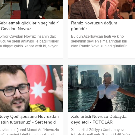
Səbr etmək güclülərin seçimidir'
Ramiz Novruzun doğum
- Cavidan Novruz
günüdür
ktyor Cavidan Novruz insanın daxili
Bu gün Azərbaycan teatr və kino
ücü və səbir anlayışı ilə bağlı fikirləri
sənətinin sevilən simalarından biri
lə diqqət çəkib. xəbər verir ki, aktyor
olan Ramiz Novruzun ad günüdür.
u haqda sosial şəbəkə hesabında
xəbər verir ki, mərhum sənətkar
azıb. Cavidan Novruz vurğulayıb ki,
yaşasa idi 71 yaşını qeyd edəcəkdi.
əbir zəiflik deyil, əksinə, gücl
Səhnəyə gətirdiyi hər obrazla
tamaşaçıların qəlbind
Novıy Qod' şousunu Novruzdan
Xalq artisti Novruzu Dubayda
üstün tutursunuz' - Sərt tənqid
qeyd etdi - FOTOLAR
evilən müğənni Murad Arif Novruzla
Xalq artisti Zülfiyyə Xanbabayeva
ağlı səmimi təbriki ilə diqqət çəkib.
istirahətə yollanıb. Sənətçi tətil üçün