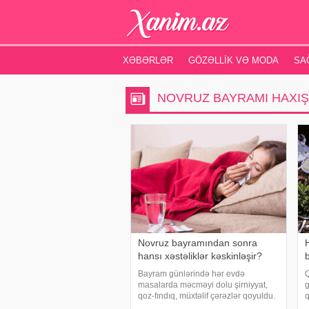
XƏBƏRLƏR
GÖZƏLLIK VƏ MODA
SA
NOVRUZ BAYRAMI HAXIŞ
Novruz bayramından sonra
hansı xəstəliklər kəskinləşir?
Bayram günlərində hər evdə
Q
masalarda məcməyi dolu şirniyyat,
g
qoz-fındıq, müxtəlif çərəzlər qoyuldu.
q
Ailənin bütün üzvləri uşaqdan tutmuş
b