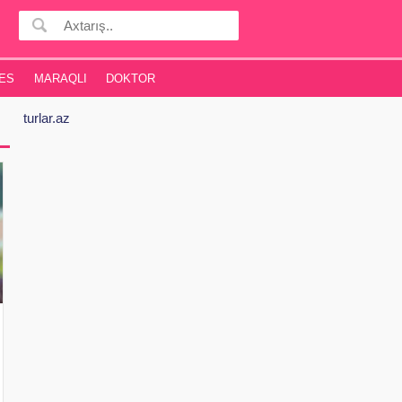
ES
MARAQLI
DOKTOR
turlar.az